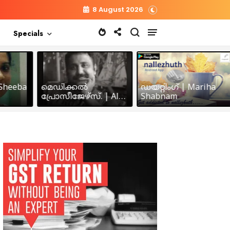
8 August 2026
Specials
heeba
മെഡിക്കൽ
ഡയറ്റിംഗ് | Mariha
പ്രോസീജേഴ്സ്‌. | Alex
Shabnam
John