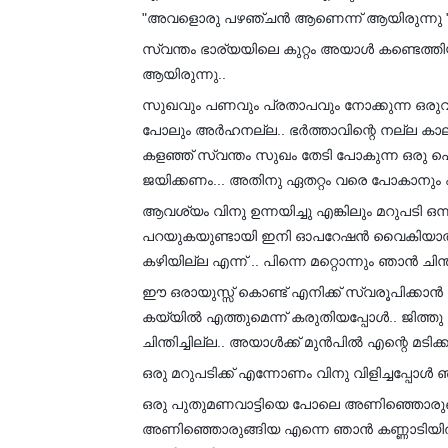
"അവളൊരു പഴഞ്ചൻ ആണെന്ന് ആയിരുന്നു "
സ്വന്തം ഭാര്യയിലെ കുറ്റം അയാൾ കണ്ടെത്ത
ആയിരുന്നു..
സുഖവും പണവും പ്രതാപവും നോക്കുന്ന ഒര
പോലും അർഹനല്ല.. ഭർത്താവിന്റെ നല്ല കാലത
കളഞ്ഞ് സ്വന്തം സുഖം തേടി പോകുന്ന ഒരു പെണ്
ജയിക്കണം... അതിനു ഏതറ്റം വരെ പോകാനും എന്
ആവശ്യം വിനു ഉന്നയിച്ചു എങ്കിലും മറുപടി ഒന്ന
പറയുകയുണ്ടായി ഇനി ഓപറേഷൻ വൈകിയാൽ നമ
കഴിയില്ല എന്ന് .. പിന്നെ മറ്റൊന്നും ഞാൻ ചിന്തി
ഈ ഒരായുസ്സ് കൊണ്ട് എനിക്ക് സ്വരൂപിക്കാൻ
കയ്യിൽ എത്തുമെന്ന് കരുതിയപ്പോൾ.. ജിത്തു 
ചിന്തിച്ചില്ല.. അയാൾക്ക്‌ മുൻപിൽ എന്റെ മടി
ഒരു മറുപടിക്ക് എന്നോണം വിനു വിളിച്ചപ്പോൾ
ഒരു പുതുമണവാട്ടിയെ പോലെ അണിഞ്ഞൊരുങ്
അണിഞ്ഞൊരുങ്ങിയ എന്നെ ഞാൻ കണ്ണാടിയിൽ 