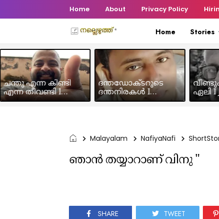
Home
About
Privacy Policy
Hiri
Home
Stories
ചന്തു എന്ന കിണ്ടി
ദന്തഡോക്ടറുടെ
വീണ്ടു
എന്ന തീവണ്ടി I
ദന്തനിരകൾ I
ഏലി I J
Humour Story I Rajeev
Humour I Hussain MK
Chakra
Panicker
Malayalam
NafiyaNafi
ShortSto
ഞാൻ തയ്യാറാണ് വിനു "
SHARE
TWEET