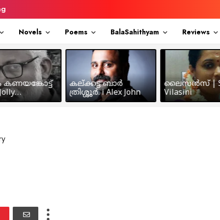
ng
Novels
Poems
BalaSahithyam
Reviews
ം കണയങ്കോട്ട്
കല്ക്കട്ട ബാർ
ലൈസൻസ് | S
olly
ത്രിശ്ശൂർ. i Alex John
Vilasini
makkil
ry