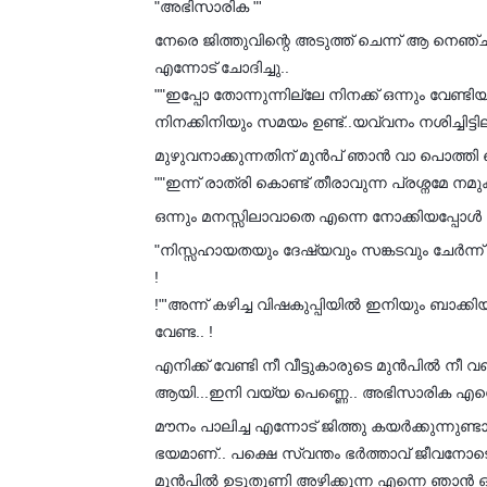
"അഭിസാരിക "'
നേരെ ജിത്തുവിന്റെ അടുത്ത് ചെന്ന് ആ നെഞ്
എന്നോട് ചോദിച്ചു..
""ഇപ്പോ തോന്നുന്നില്ലേ നിനക്ക് ഒന്നും വേണ്ടിയി
നിനക്കിനിയും സമയം ഉണ്ട്..യവ്വനം നശിച്ചിട്ടില
മുഴുവനാക്കുന്നതിന് മുൻപ് ഞാൻ വാ പൊത്തി 
""ഇന്ന് രാത്രി കൊണ്ട് തീരാവുന്ന പ്രശ്നമേ നമുക്
ഒന്നും മനസ്സിലാവാതെ എന്നെ നോക്കിയപ്പോൾ എ
"നിസ്സഹായതയും ദേഷ്യവും സങ്കടവും ചേർന്ന്
!
!"'അന്ന് കഴിച്ച വിഷകുപ്പിയിൽ ഇനിയും ബാക്കിയു
വേണ്ട.. !
എനിക്ക് വേണ്ടി നീ വീട്ടുകാരുടെ മുൻപിൽ നീ 
ആയി...ഇനി വയ്യ പെണ്ണെ.. അഭിസാരിക എന്നൊര
മൗനം പാലിച്ച എന്നോട് ജിത്തു കയർക്കുന്നുണ്ടായ
ഭയമാണ്.. പക്ഷെ സ്വന്തം ഭർത്താവ് ജീവനോടെ 
മുൻപിൽ ഉടുതുണി അഴിക്കുന്ന എന്നെ ഞാൻ 