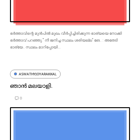
ഭർത്താവിന്റെ മുൻപിൽ മുഖം വീർപ്പിച്ചിരിക്കുന്ന ഭാര്യയെ നോക്കി
ഭർത്താവ് പറഞ്ഞു." നീ ജനിച്ച സ്ഥലം ശരിയല്ല" ങേ.. : അതേടി
ഭാര്യേ.. സ്ഥലം മാറിപ്പോയി...
ASWATHYJOYARAKKAL
ഞാൻ മലയാളി.
0