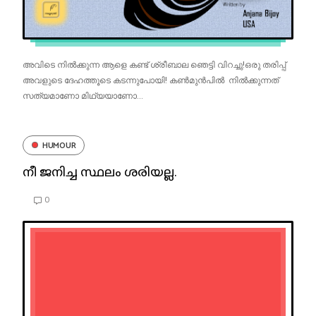
അവിടെ നിൽക്കുന്ന ആളെ കണ്ട് ശ്രീബാല ഞെട്ടി വിറച്ചു!ഒരു തരിപ്പ്
അവളുടെ ദേഹത്തൂടെ കടന്നുപോയി! കൺമുൻപിൽ നിൽക്കുന്നത്
സത്യമാണോ മിഥ്യയാണോ...
HUMOUR
നീ ജനിച്ച സ്ഥലം ശരിയല്ല.
0