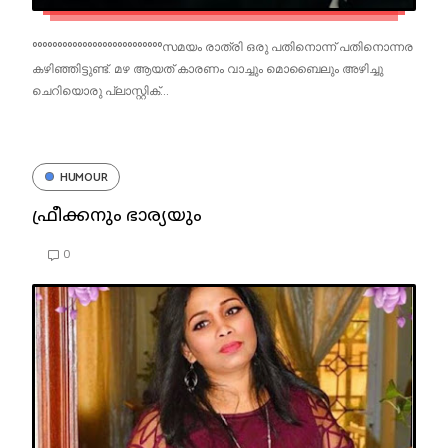
°°°°°°°°°°°°°°°°°°°°°°°°°°സമയം രാത്രി ഒരു പതിനൊന്ന് പതിനൊന്നര
കഴിഞ്ഞിട്ടുണ്ട്. മഴ ആയത് കാരണം വാച്ചും മൊബൈലും അഴിച്ചു
ചെറിയൊരു പ്ലാസ്റ്റിക്...
HUMOUR
ഫ്രീക്കനും ഭാര്യയും
0