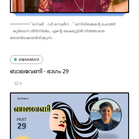
••••••••••••• "സെലീ ...ഡീ സെലീന...." ഒന്നിരിക്കെന്റെ ചേടത്തി
...കുർബാന തീർന്നില്ല , എന്റെ കൈമുട്ടിൽ നിർത്താതെ
തോണ്ടിക്കൊണ്ടിരിക്കുന്ന...
ANJANARAVI
ബാലവേണി - ഭാഗം 29
0