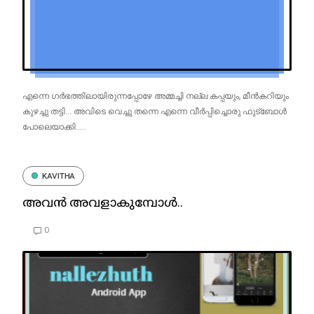
എന്നെ ഗർഭത്തിലായിരുന്നപ്പോഴേ അമ്മച്ചി നല്ല കപ്പയും, മീൻകറിയും
കുഴച്ചു തട്ടി... അവിടെ വെച്ചു തന്നെ എന്നെ വീർപ്പിച്ചൊരു ഫുട്ബോൾ
പോലെയാക്കി.....
KAVITHA
അവൻ അവളാകുമ്പോൾ..
0