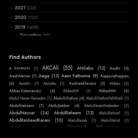
(222)
2021
►
(702)
2020
►
(1488)
2019
▼
(98)
December
►
(99)
November
►
(178)
October
►
Find Authors
(161)
September
►
AKCAli
(55)
ANSabu
(13)
Aadhi
(5)
A. RAHMAN
(1)
(87)
August
►
Aaga
(13)
Aami Fathwima
(9)
AadiWarrier
(7)
Aappurathappan
(155)
July
(6)
AashieeElevenz
(3)
Aarathi
(1)
Aaryaka
(1)
Abbas
(2)
▼
Abbas Edamaruku.
(4)
AbbasNM
(4)
ന്യൂ ജനറേഷൻ യക്ഷി
AbbasKM
(1)
AbdulGhafoor
(4)
Abdul Nazer Ramadan
(1)
AbdulGhafoorPallithodi
(1)
ഫ്രീക്കനും ഭാര്യയും
AbdulHakeem
(7)
AbdulJabbar
(4)
AbdulNaserAlakkaden
(2)
ബാലവേണി - ഭാഗം 29
AbdulNasser
(34)
AbdulRaheem
(13)
AbdulRahoof
(1)
നീ ജനിച്ച സ്ഥലം ശരിയല്ല.
AbdulRasheedKarani
(10)
AbdulRazak
(1)
AbdulVahid
(1)
AbhijithVelloor
(11)
Abdulmajeed
(7)
AbhiKattor
(1)
AbhilashKP
(1)
ഞാൻ മലയാളി.
AbhilashSurendranEzhamkulam
(1)
AbhilashYatheendran
(1)
AbhishekSS