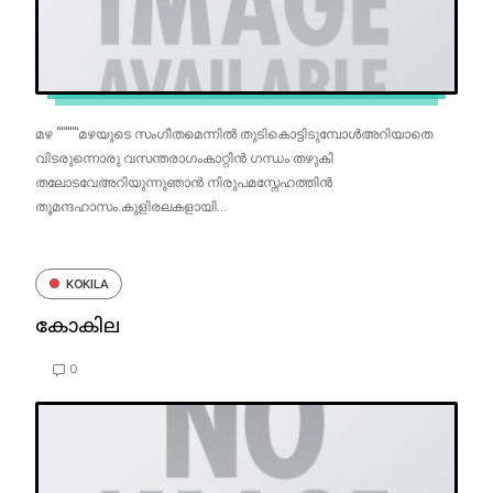
മഴ """""മഴയുടെ സംഗീതമെന്നിൽ തുടികൊട്ടിടുമ്പോൾഅറിയാതെ
വിടരുന്നൊരു വസന്തരാഗംകാറ്റിൻ ഗന്ധം തഴുകി
തലോടവേഅറിയുന്നുഞാൻ നിരുപമസ്നേഹത്തിൻ
തൂമന്ദഹാസം.കുളിരലകളായി...
KOKILA
കോകില
0