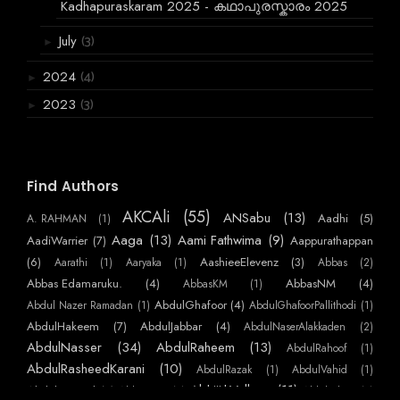
Kadhapuraskaram 2025 - കഥാപുരസ്കാരം 2025
(3)
July
►
(4)
2024
►
(3)
2023
►
(222)
2021
►
(702)
2020
►
Find Authors
(1488)
2019
►
AKCAli
(55)
(3867)
2018
ANSabu
(13)
Aadhi
(5)
A. RAHMAN
(1)
►
Aaga
(13)
Aami Fathwima
(9)
AadiWarrier
(7)
Aappurathappan
(6066)
2017
►
(6)
AashieeElevenz
(3)
Aarathi
(1)
Aaryaka
(1)
Abbas
(2)
(2955)
2016
►
Abbas Edamaruku.
(4)
AbbasNM
(4)
AbbasKM
(1)
AbdulGhafoor
(4)
Abdul Nazer Ramadan
(1)
AbdulGhafoorPallithodi
(1)
AbdulHakeem
(7)
AbdulJabbar
(4)
AbdulNaserAlakkaden
(2)
AbdulNasser
(34)
AbdulRaheem
(13)
AbdulRahoof
(1)
AbdulRasheedKarani
(10)
AbdulRazak
(1)
AbdulVahid
(1)
AbhijithVelloor
(11)
Abdulmajeed
(7)
AbhiKattor
(1)
AbhilashKP
(1)