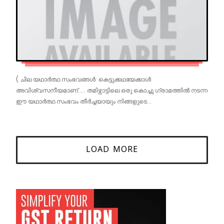
( ചില യഥാർത്ഥ സംഭവങ്ങൾ കെട്ടുക്കഥയേക്കാൾ
അവിശ്വസനീയമാണ്..... തമിഴ്നാട്ടിലെ ഒരു കൊച്ചു ഗ്രാമത്തിൽ നടന്ന
ഈ യഥാർത്ഥ സംഭവം തീർച്ചയായും നിങ്ങളുടെ...