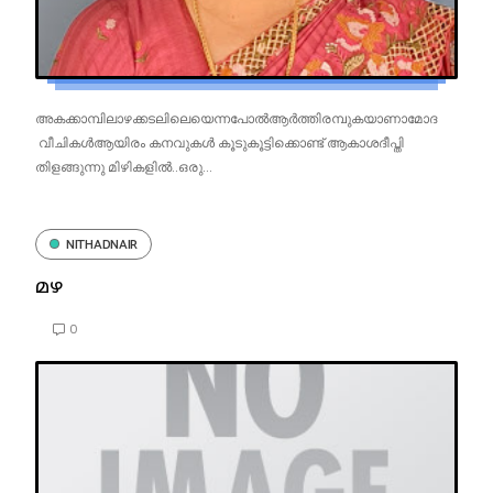
അകക്കാമ്പിലാഴക്കടലിലെയെന്നപോൽആർത്തിരമ്പുകയാണാമോദ
വീചികൾആയിരം കനവുകൾ കൂടുകൂട്ടിക്കൊണ്ട് ആകാശദീപ്തി
തിളങ്ങുന്നു മിഴികളിൽ..ഒരു...
NITHADNAIR
മഴ
0