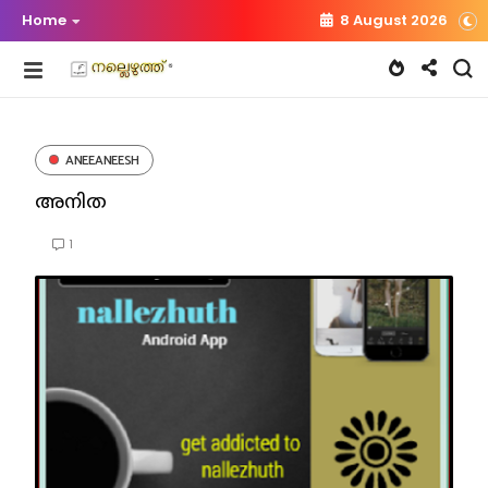
Home
8 August 2026
ANEEANEESH
അനിത
1