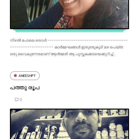
നിഴൽ പോലെ ഒരാൾ -------------------------------------
-------------------- കാർമേഘങ്ങൾ ഇരുണ്ടുകൂടി മഴ പെയ്ത
ഒരു വൈകുന്നേരമാണ് ആൻമേരി ആ പുസ്തകക്കടയെക്കുറിച്ച്...
ANEESHPT
പത്തു രൂപ
0