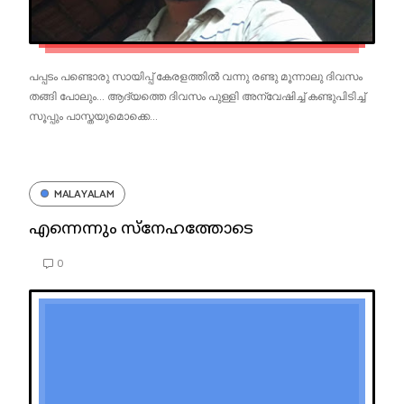
പപ്പടം പണ്ടൊരു സായിപ്പ് കേരളത്തിൽ വന്നു രണ്ടു മൂന്നാലു ദിവസം
തങ്ങി പോലും... ആദ്യത്തെ ദിവസം പുള്ളി അന്വേഷിച്ച് കണ്ടുപിടിച്ച്
സൂപ്പും പാസ്തയുമൊക്കെ...
MALAYALAM
എന്നെന്നും സ്നേഹത്തോടെ
0