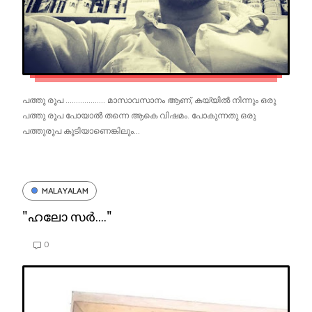
പത്തു രൂപ ................... മാസാവസാനം ആണ്, കയ്യിൽ നിന്നും ഒരു
പത്തു രൂപ പോയാൽ തന്നെ ആകെ വിഷമം. പോകുന്നതു ഒരു
പത്തുരൂപ കൂടിയാണെങ്കിലും...
MALAYALAM
"ഹലോ സർ...."
0