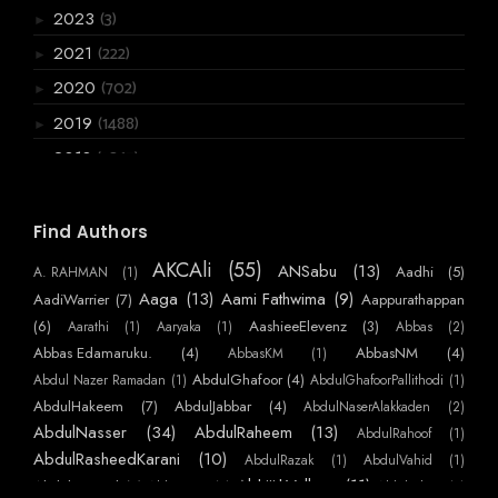
(3)
2023
►
(222)
2021
►
(702)
2020
►
(1488)
2019
►
(3867)
2018
▼
(136)
December
►
(120)
November
►
Find Authors
(199)
October
►
AKCAli
(55)
ANSabu
(13)
Aadhi
(5)
A. RAHMAN
(1)
(361)
September
►
Aaga
(13)
Aami Fathwima
(9)
AadiWarrier
(7)
Aappurathappan
(275)
August
(6)
AashieeElevenz
(3)
Aarathi
(1)
Aaryaka
(1)
Abbas
(2)
►
Abbas Edamaruku.
(4)
AbbasNM
(4)
AbbasKM
(1)
(357)
July
►
AbdulGhafoor
(4)
Abdul Nazer Ramadan
(1)
AbdulGhafoorPallithodi
(1)
(275)
June
►
AbdulHakeem
(7)
AbdulJabbar
(4)
AbdulNaserAlakkaden
(2)
(556)
May
AbdulNasser
(34)
AbdulRaheem
(13)
AbdulRahoof
(1)
►
AbdulRasheedKarani
(10)
AbdulRazak
(1)
AbdulVahid
(1)
(259)
April
►
AbhijithVelloor
(11)
Abdulmajeed
(7)
AbhiKattor
(1)
AbhilashKP
(1)