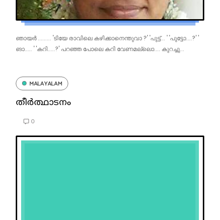
ഞായർ ......... 'ടിയേ രാവിലെ കഴിക്കാനെന്തുവാ ?' 'പുട്ട്... ' 'പുട്ടോ....?' '
ങാ..... ' 'കറി.....?' പറഞ്ഞ പോലെ കറി വേണമല്ലൊ.... കുറച്ചു...
MALAYALAM
തീർത്ഥാടനം
0