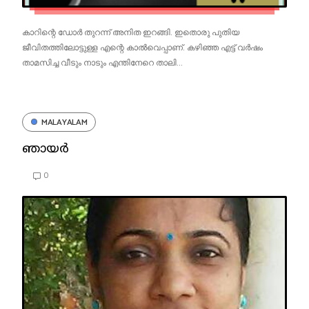
കാറിന്റെ ഡോർ തുറന്ന് അനിത ഇറങ്ങി. ഇതൊരു പുതിയ
ജീവിതത്തിലോട്ടുള്ള എന്റെ കാൽവെപ്പാണ്. കഴിഞ്ഞ എട്ട് വർഷം
താമസിച്ച വീടും നാടും എന്തിനേറെ താലി...
MALAYALAM
ഞായർ
0