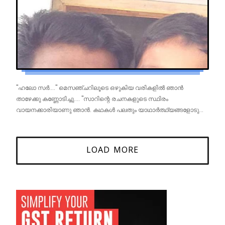
"ഹലോ സർ...." മെസഞ്ചറിലൂടെ ഒഴുകിയ വരികളിൽ ഞാൻ
താഴേക്കു കണ്ണോടിച്ചു.... "സാറിന്റെ രചനകളുടെ സ്ഥിരം
വായനക്കാരിയാണു ഞാൻ. കഥകൾ പലതും യാഥാർത്ഥ്യങ്ങളോടു...