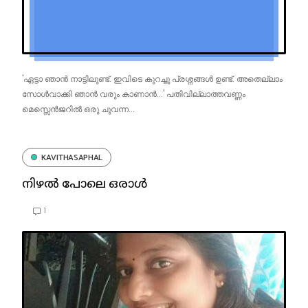
'ഏട്ടാ ഞാൻ നാട്ടിലുണ്ട്. ഇവിടെ കുറച്ചു പ്രശ്നങ്ങൾ ഉണ്ട്. അതെല്ലാം
സോൾവാക്കി ഞാൻ വരും കാണാൻ...' പതിവില്ലാത്തവണ്ണം
മെസ്സെൻജറിൽ ഒരു ചുവന്ന...
KAVITHASAPHAL
നിഴൽ പോലെ ഒരാൾ
1