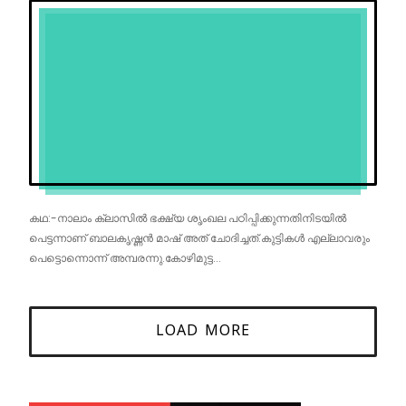
കഥ:-നാലാം ക്ലാസിൽ ഭക്ഷ്യ ശൃംഖല പഠിപ്പിക്കുന്നതിനിടയിൽ
പെട്ടന്നാണ് ബാലകൃഷ്ണൻ മാഷ് അത് ചോദിച്ചത്.കുട്ടികൾ എല്ലാവരും
പെട്ടൊന്നൊന്ന് അമ്പരന്നു.കോഴിമുട്ട...