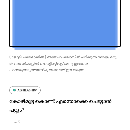
( ജോളി ചക്രമാക്കിൽ ) അഞ്ചാം ക്ലാസിൽ പഠിക്കുന്ന സമയം ഒരു
ദിവസം ക്ലാസ്സിൽ ഹെഡ്മിസ്ട്രസ്സ് വന്നു ഇങ്ങനെ
പറഞ്ഞുഅടുത്തയാഴ്ച , അതായത് ഈ വരുന്ന...
ABHILASHKP
കോഴിമുട്ട കൊണ്ട് എന്തൊക്കെ ചെയ്യാൻ
പറ്റും?
0