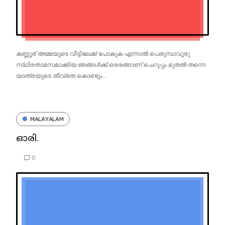
കണ്ണൂര് അമ്മയുടെ വീട്ടിലേക്ക് പോകുക എന്നാൽ പെരുമ്പാവൂരു
സ്‌ഥിരതാമസമാക്കിയ ഞങ്ങൾക്ക് ഒരരങ്ങാണ്.ചെറുപ്പം മുതൽ തന്നെ
യാത്രയുടെ തീവ്രത കൊണ്ടും...
MALAYALAM
ഓരി.
0