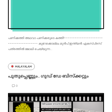
പണിക്കത്തി അഥവാ പണിക്കരുടെ കത്തി!----------------------
----------------- കുറേക്കൊല്ലം മുൻപ് ഇന്ത്യൻ ഏകസ്പ്രസ്
പത്രത്തിൽ ജോലി ചെയ്യുന്ന...
MALAYALAM
പുതുപ്പെണ്ണും.. ഗുഡ് ഡേ ബിസ്ക്കറ്റും
0