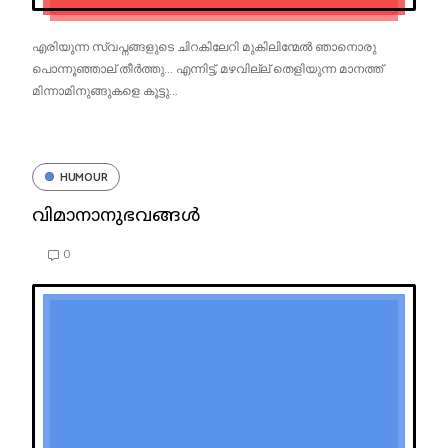
എരിയുന്ന സ്വപ്നങ്ങളുടെ ചിറകിലേറി മുകിലിന്മേൽ ഞാനൊരു
പൊന്നൂഞ്ഞാല് തീർത്തു... എന്നിട്ട്, മഴവില്ല് തെളിയുന്ന മാനത്ത്
മിന്നാമിനുങ്ങുകളെ കൂട്ടു...
HUMOUR
വിമാനാനുഭവങ്ങൾ
0