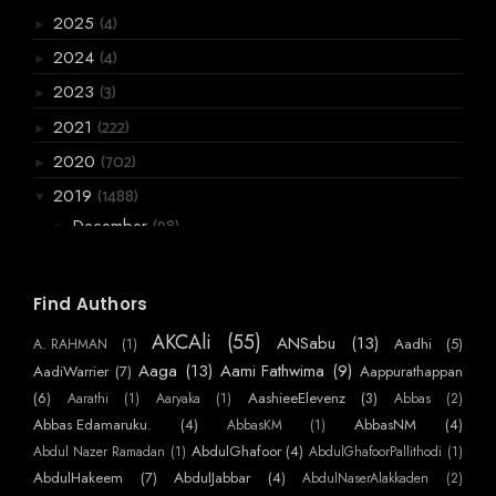
(4)
2025
►
(4)
2024
►
(3)
2023
►
(222)
2021
►
(702)
2020
►
(1488)
2019
▼
(98)
December
►
(99)
November
▼
നിനക്ക്...
Find Authors
വിമാനാനുഭവങ്ങൾ
AKCAli
(55)
ANSabu
(13)
Aadhi
(5)
A. RAHMAN
(1)
എന്നാലും ഒരു കഷണം കഴിക്ക്‌ പ്ലീസ്..
Aaga
(13)
Aami Fathwima
(9)
AadiWarrier
(7)
Aappurathappan
അരി കയറ്റുമതി
(6)
AashieeElevenz
(3)
Aarathi
(1)
Aaryaka
(1)
Abbas
(2)
ഓരി.
Abbas Edamaruku.
(4)
AbbasNM
(4)
AbbasKM
(1)
AbdulGhafoor
(4)
Abdul Nazer Ramadan
(1)
AbdulGhafoorPallithodi
(1)
യിതാരെന്ന് പറഞ്ഞാണ്..
AbdulHakeem
(7)
AbdulJabbar
(4)
AbdulNaserAlakkaden
(2)
പുതുപ്പെണ്ണും.. ഗുഡ് ഡേ ബിസ്ക്കറ്റും