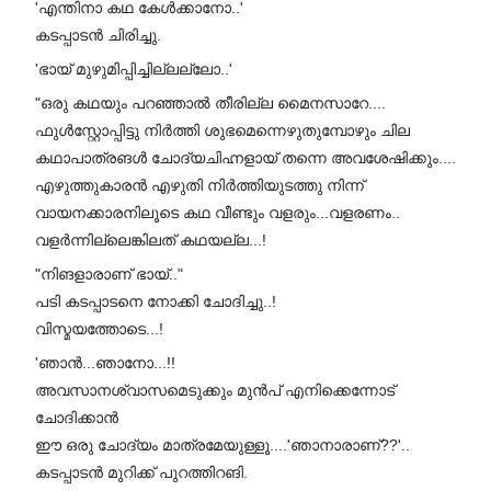
'എന്തിനാ കഥ കേൾക്കാനോ..'
കടപ്പാടൻ ചിരിച്ചു.
'ഭായ് മുഴുമിപ്പിച്ചില്ലല്ലോ..'
"ഒരു കഥയും പറഞ്ഞാൽ തീരില്ല മൈനസാറേ....
ഫുൾസ്റ്റോപ്പിട്ടു നിർത്തി ശുഭമെന്നെഴുതുമ്പോഴും ചില
കഥാപാത്രങൾ ചോദ്യചിഹ്നളായ് തന്നെ അവശേഷിക്കും....
എഴുത്തുകാരൻ എഴുതി നിർത്തിയുടത്തു നിന്ന്
വായനക്കാരനിലൂടെ കഥ വീണ്ടും വളരും...വളരണം..
വളർന്നില്ലെങ്കിലത് കഥയല്ല...!
"നിങളാരാണ് ഭായ്.."
പടി കടപ്പാടനെ നോക്കി ചോദിച്ചു..!
വിസ്മയത്തോടെ...!
'ഞാൻ...ഞാനോ...!!
അവസാനശ്വാസമെടുക്കും മുൻപ് എനിക്കെന്നോട്
ചോദിക്കാൻ
ഈ ഒരു ചോദ്യം മാത്രമേയുള്ളൂ....'ഞാനാരാണ്??'..
കടപ്പാടൻ മുറിക്ക് പുറത്തിറങി.