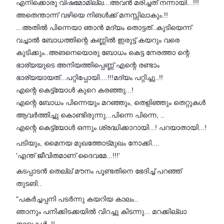
എനിക്കൊരു വിഷമോമില്ല...അവൻ മരിച്ചത് നന്നായി...!!!
അതെന്താന്ന് വഴിയെ നിങൾക്ക് മനസ്സിലാകും.!!
...അതിൽ പിന്നെയാ ഞാൻ മദ്യം തൊട്ടത്..കുടിയെന്ന്
വച്ചാൽ ബോധത്തിന്റെ കണ്ണിൽ ഇരുട്ട് കയറും വരെ
കുടിക്കും..അങനെയൊരു ബോധം കെട്ട നേരത്താ ന്റെ
ഭാര്യയുടെ അനിയത്തിപ്പെണ്ണ് എന്റെ രണ്ടാം
ഭാര്യയായത്...പറ്റിപ്പോയി....!!!മദ്യം പറ്റിച്ചു..!!
എന്റെ കെട്ട്യോൾ കുറെ കരഞ്ഞു...!
എന്റെ ബോധം പിന്നെയും മറഞ്ഞും, തെളിഞ്ഞും തെറ്റുകൾ
ആവർത്തിച്ചു കൊണ്ടിരുന്നു...പിന്നെ പിന്നെ, ..
എന്റെ കെട്ട്യോൾ ഒന്നും ശ്രദ്ധിക്കാറായി...! പറയാതായി...!
പടിയും, മൈനയ മുഖത്തോട്മുഖം നോക്കി....
'എന്ത് ജീവിതമാണ് ദൈവമേ...!!!'
കടപ്പാടൻ തെല്ല് മൗനം പൂണ്ടതിനെ ഭേദിച്ച് പറഞ്ഞ്
തുടങി..
"പകർച്ചപ്പനി പടർന്നു കയറിയ കാലം..
ഞാനും പനിക്കിടക്കയിൽ വിറച്ചു കിടന്നു... മറക്കില്ലാ