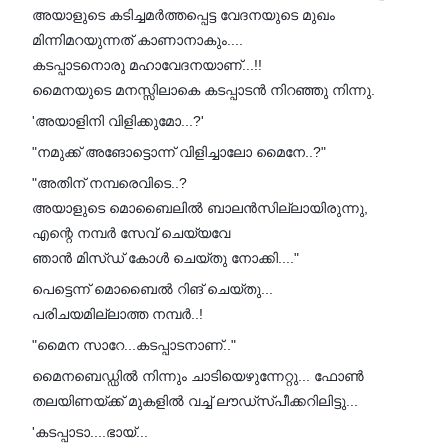
അയാളുടെ കടിച്ചമർത്തപ്പെട്ട വേദനയുടെ മുഖം
മിന്നിമറയുന്നത് കാണാനാകും....
കടപ്പാടനൊരു മഹാവേദനയാണ്...!!
മൈനയുടെ മനസ്സിലാകെ കടപ്പാടൻ നിറഞ്ഞു നിന്നു.
'അയാളിനി വിളിക്കുമോ...?'
"നമുക്ക് അങോട്ടൊന്ന് വിളിച്ചാലോ മൈനേ..?"
"അതിന് നമ്പരെവിടെ..?
അയാളുടെ മൊബൈലിൽ ബാലൻസില്ലായിരുന്നു,
എന്റെ നമ്പർ സേവ് ചെയ്യവേ
ഞാൻ മിസ്ഡ് കോൾ ചെയ്തു നോക്കി...."
പെട്ടെന്ന് മൊബൈൽ റിങ് ചെയ്തു...
പരിചയമില്ലാത്ത നമ്പർ..!
"മൈന സാറേ...കടപ്പാടനാണ്.."
മൈനബെഡ്ഡിൽ നിന്നും ചാടിയെഴുന്നേറ്റു... ഫോൺ
തലയിണയ്ക്ക് മുകളിൽ വച്ച് ലൗഡ്സ്പീക്കറിലിട്ടു...
'കടപ്പാടാ....ഭായ്...