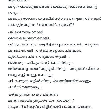
ആവേശമാണ്‌‌..
അപ്പൻ പറയാറുള്ള തമാശ പോലൊരു തമാശയാണെന്റെ
പേരും...!.
അതെ.. ഞാനെന്ന ജന്മത്തിന് സ്വന്തം അനുജനോട് അപ്പൻ
കടപ്പെട്ടിരിക്കുന്നു..! അതാണീ "കടപ്പാടൻ"‌!!
പടി മൈനയെ നോക്കി..
മൈന കടപ്പാടനെ നോക്കി,
പടിയും ,മൈനയും ഒരുമിച്ച് കടപ്പാടനെ നോക്കി.. കടപ്പാടൻ
അവരെ നോക്കി...പതിയെ കടപ്പാടൻ ചിരിക്കാൻ
തുടങി....ആ ചിരി പെരുക്കാൻ തുടങി, ..
മൈനയും , പടിയും പൊട്ടിപൊട്ടിച്ചിരിച്ചു...
മതിയാവോളം അവർ കൂട്ടച്ചിരി ചിരിച്ചു... കടപ്പാടൻ ശ്വാസം
തടസ്സപ്പെട്ട് വെള്ളം ചോദിച്ചു...
പടി പെട്ടെന്ന് ജഗ്ഗിൽ നിന്നും ഗ്ലാസിലേയ്ക്ക് വെള്ളം
പകർന്ന് കൊടുത്തു...!
"മരിക്കുന്നേൽ ദാ ഈ ചിരിക്കിടെ
മരിക്കണമായിരുന്നു...ഹൊ..രസായേനെ.."
കടപ്പാടൻ ഗ്ലാസ്സ് ടേബിളിൻ മേൽ വയ്ക്കവേ പറഞ്ഞു..