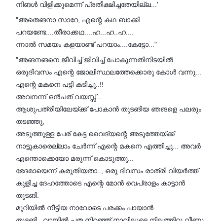
നിങൾ വിളിക്കുമെന്ന് പ്രതീക്ഷിച്ചതേയില്ല...'
"അതെങനാ സാറേ, എന്റെ കഥ ബാക്കി
പറയണ്ടേ....തീരാക്കഥ....ഹ...ഹ..ഹ....
ന്നാൽ സമയം കളയാണ്ട് പറയാം....കേട്ടോ..."
"അങനങനെ ജീവിച്ച് ജീവിച്ച് പോകുന്നതിനിടയിൽ
ഒരുദിവസം എന്റെ ജോലിസ്ഥലത്തേക്കൊരു കോൾ വന്നു...
എന്റെ മകനെ പട്ടി കടിച്ചു..!!
അവനന്ന് ഒൻപത് വയസ്സ്...
ആശുപത്രിയിലേയ്ക്ക് പോകാൻ തുടങിയ ഞങളെ പലരും
തടഞ്ഞു,
അടുത്തുള്ള പേര് കേട്ട വൈദ്യന്റെ അടുത്തേയ്ക്ക്
നാട്ടുകാരെല്ലാം ചേർന്ന് എന്റെ മകനെ എത്തിച്ചു... അവർ
എന്തൊക്കെയോ മരുന്ന് കൊടുത്തു...
ഭേദമായെന്ന് കരുതിയതാ.., ഒരു ദിവസം രാത്രി വിയർത്ത്
കുളിച്ച ദേഹത്തോടെ എന്റെ മോൻ വെപ്രാളം കാട്ടാൻ
തുടങി.
മുറിയിൽ നീട്ടിയ നാവോടെ പരക്കം പായാൻ
തുടങി...വായിൽ പത നിറഞ്ഞ് നാവിലൂടെ നിലത്തിറ്റു വീണു