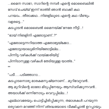
...മൈന സാറേ, സാറിന്റെ നമ്പർ എന്റെ മൊബൈലിൽ
സേവ് ചെയ്യ് ഇന്ന് രാത്രി ഞാൻ ബാക്കി കഥ
പറയാം...തീരാക്കഥ...നിങളിലൂടെ എന്റെ കഥ വീണ്ടും
വളരട്ടെ..."
കടപ്പാടൻ മൊബൈൽ മൈനയ്ക്ക് നേരേ നീട്ടി...!
"ഭായ് നിങളിനി എങോട്ടാണ്..?"
"എങോട്ടെന്നറിയാത്ത എങോട്ടേയ്ക്കോ...
എങോട്ടായാലുമിനിയിങോട്ടില്ല...
പിന്നിട്ട വഴികൾക്ക് വായ്ക്കരിയിട്ട്
പിന്നിടാനുള്ള വഴികൾ തേടിയുള്ള യാത്ര.."
**
"പടീ.....പടിഞ്ഞാറാ...
കടപ്പാടനൊരു മാരകമനുഷ്യനാണ്....മുറിവേറ്റവൻ..
ആ മുറിവിന്റെ ഓരോ മിടുപ്പിനേയും ആസ്വദിക്കുന്നവൻ..
അയാൾക്ക് ഒന്നിനോടും വെറുപ്പില്ല...!
എല്ലാവരേയും പൊട്ടിച്ചിരിപ്പിക്കുന്ന, തമാശകൾ പറയുന്ന
ഒരുവനെ മറഞ്ഞ് നിന്ന് ശ്രദ്ധയോടെ വീക്ഷിച്ചാൽ ഉറപ്പായും