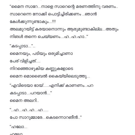
"മൈന സാറേ...നാളെ സാറെന്റെ മരണത്തിനു വരണം..
സാറെന്നെ നോക്കി പൊട്ടിച്ചിരിക്കണം ..ഞാൻ
കേൾക്കുന്നുണ്ടാകും...!!!
അലമുറയിട്ട് കരയാനൊന്നും ആരുമുണ്ടാകില്ല...അതും
നിങൾ തന്നെ ചെയ്യണം...ഹ..ഹ.ഹാ.."
"കടപ്പാടാ..."..
മൈനയും, പടിയും ഒരുമിച്ചാണാ
പേര് വിളിച്ചത്....
നിറഞ്ഞൊഴുകിയ കണ്ണുകളോടെ
മൈന മൊബൈൽ കൈയ്യിലെടുത്തു...
"എവിടെയാ ഭായ്.....എനിക്ക് കാണണം..പറ
കടപ്പാടാ...പറയാൻ..."
മൈന അലറി..
"..ഹ...ഹ..ഹ...ഹ.....
പോ സാറുമ്മാരേ...കെടന്നൊറങീൻ.."
"ഹലോ...
ഹലോ.....