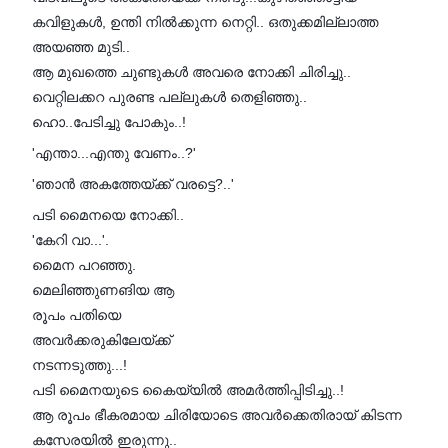
കവിളുകൾ, ഉന്തി നിൽക്കുന്ന നെറ്റി.. ഒതുക്കമില്ലാത്ത
അയഞ്ഞ മുടി..
ആ മുഖത്തെ ചുണ്ടുകൾ അവരെ നോക്കി ചിരിച്ചു..
വെറ്റിലക്കറ പുരണ്ട പല്ലുകൾ തെളിഞ്ഞു..
ഹൊ..പേടിച്ചു പോകും..!
'എന്താ...എന്തു വേണം..?'
'ഞാൻ അകത്തേയ്ക്ക് വരട്ടെ?..'
പടി മൈനയെ നോക്കി..
'കേറി വാ...'.
മൈന പറഞ്ഞു.
മെലിഞ്ഞുണങിയ ആ
രൂപം പതിയെ
അവർക്കരുകിലേയ്ക്ക്
നടന്നടുത്തു...!
പടി മൈനയുടെ കൈയ്യിൽ അമർത്തിപ്പിടിച്ചു..!
ആ രൂപം ഭീകരമായ ചിരിയോടെ അവർക്കെതിരായ് കിടന്ന
കസേരയിൽ ഇരുന്നു..