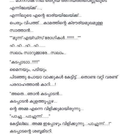
.... മാനസിക നില തെറ്റിയ അനിയത്തിപെണ്ണിലൂടെ
എന്നിലേയ്ക്ക് ...,
എന്നിലൂടെ എന്റെ ഭാര്യയിലേയ്ക്ക്...
പെരും വിപത്ത്....കാമത്തിന്റെ ക്രൗര്യമുഖമുള്ള
സാത്താൻ...
""മൂന്ന് എയ്ഡ്സ് രോഗികൾ..!!!!!!...""
ഹ..ഹ...ഹ...ഹ......
സലാം സാറുമ്മാരേ...സലാം..
"കടപ്പാടാാ..!!!!!"
മൈനയും, പടിയും
പിടഞ്ഞു പോയാ വാക്കുകൾ കേട്ടിട്ട്....തൊണ്ട വറ്റി വരണ്ട്
പരദാഹത്താൽ കാറി....!
"അതെ...ഞാൻ കടപ്പാടൻ...
കടപ്പാടൻ കുളത്തൂപ്പുഴ...
ന്റെ അമ്മ എന്നെ വിളിക്കുമായിരുന്നു...
"പാച്ചൂ...പാച്ചൂന്ന്......"
കേട്ടില്ലേ...അമ്മ ഇപ്പോഴും വിളിക്കുന്നു...പാച്ചൂന്ന്....!"
കടപ്പാടന്റെ ശബ്ദമിടറി.