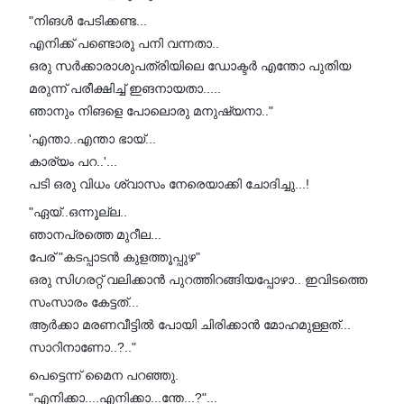
"നിങൾ പേടിക്കണ്ട...
എനിക്ക് പണ്ടൊരു പനി വന്നതാ..
ഒരു സർക്കാരാശുപത്രിയിലെ ഡോക്ടർ എന്തോ പുതിയ
മരുന്ന് പരീക്ഷിച്ച് ഇങനായതാ.....
ഞാനും നിങളെ പോലൊരു മനുഷ്യനാ.."
'എന്താ..എന്താ ഭായ്...
കാര്യം പറ..'...
പടി ഒരു വിധം ശ്വാസം നേരെയാക്കി ചോദിച്ചു...!
"ഏയ്..ഒന്നൂല്ല..
ഞാനപ്രത്തെ മുറീല...
പേര് "കടപ്പാടൻ കുളത്തൂപ്പുഴ"
ഒരു സിഗരറ്റ് വലിക്കാൻ പുറത്തിറങ്ങിയപ്പോഴാ.. ഇവിടത്തെ
സംസാരം കേട്ടത്...
ആർക്കാ മരണവീട്ടിൽ പോയി ചിരിക്കാൻ മോഹമുള്ളത്...
സാറിനാണോ..?.."
പെട്ടെന്ന് മൈന പറഞ്ഞു.
"എനിക്കാ....എനിക്കാ...ന്തേ...?"...