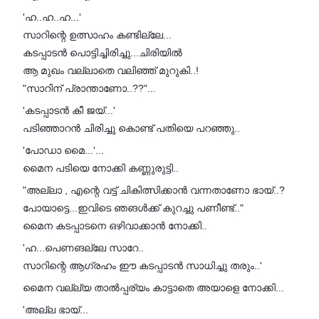
'ഹ..ഹ..ഹ...'
സാറിന്റെ ഉത്സാഹം കണ്ടില്ലേ...
കടപ്പാടൻ പൊട്ടിച്ചിരിച്ചു...ചിരിയിൽ
ആ മുഖം വല്ലാതെ വലിഞ്ഞ് മുറുകി..!
"സാറിന് പ്രാന്താണോ..??"...
'കടപ്പാടൻ കീ ജയ്...'
പടിഞ്ഞാറൻ ചിരിച്ചു കൊണ്ട് പതിയെ പറഞ്ഞു..
'പോഡാ മൈ...'...
മൈന പടിയെ നോക്കി കണ്ണുരുട്ടി..
"അല്ലാ , എന്റെ വട്ട് ചികിത്സിക്കാൻ വന്നതാണോ ഭായ്‌..?
പോയാട്ടെ...ഇവിടെ ഞങൾക്ക് കുറച്ചു പണീണ്ട്.."
മൈന കടപ്പാടനെ ഒഴിവാക്കാൻ നോക്കി..
'ഹ...പെണങല്ലേ സാറേ..
സാറിന്റെ ആഗ്രഹം ഈ കടപ്പാടൻ സാധിച്ചു തരും..'
മൈന വല്ല്യ താൽപ്പര്യം കാട്ടാതെ അയാളെ നോക്കി...
'അല്ല ഭായ്...