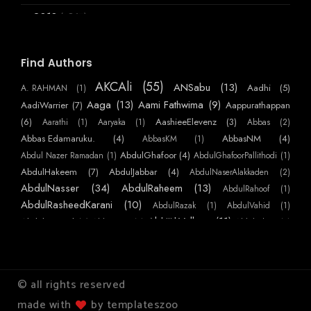
(3867)
2018
▼
(136)
December
►
(120)
November
►
Find Authors
(199)
October
►
AKCAli
(55)
ANSabu
(13)
Aadhi
(5)
A. RAHMAN
(1)
(361)
September
►
Aaga
(13)
Aami Fathwima
(9)
AadiWarrier
(7)
Aappurathappan
(275)
August
(6)
AashieeElevenz
(3)
Aarathi
(1)
Aaryaka
(1)
Abbas
(2)
►
Abbas Edamaruku.
(4)
AbbasNM
(4)
AbbasKM
(1)
(357)
July
►
AbdulGhafoor
(4)
Abdul Nazer Ramadan
(1)
AbdulGhafoorPallithodi
(1)
(275)
June
►
AbdulHakeem
(7)
AbdulJabbar
(4)
AbdulNaserAlakkaden
(2)
(556)
May
AbdulNasser
(34)
AbdulRaheem
(13)
AbdulRahoof
(1)
►
AbdulRasheedKarani
(10)
AbdulRazak
(1)
AbdulVahid
(1)
(259)
April
►
AbhijithVelloor
(11)
Abdulmajeed
(7)
AbhiKattor
(1)
AbhilashKP
(1)
(404)
March
▼
AbhilashSurendranEzhamkulam
(1)
AbhilashYatheendran
(1)
AbhishekSS
അവൾ
AbinMathew
(41)
(1)
AbinPaulose
(1)
Abirami Sukami
(1)
Abu
(1)
ഒടുവിലെ യാത്രക്കായി
AbuNujaim
(10)
AbuNafees
(3)
Abuabdulla
(1)
AchuAthira
(1)
© all rights reserved
AchuVipin
(22)
AchuHelen
(3)
AdarThallu
(2)
AdarshKS
(1)
ആകാശ പറവകൾ
made with
by templateszoo
AdarshMohanan
(5)
AdarshPRaj
(2)
AdharshKS
(1)
AdharshKSugathan