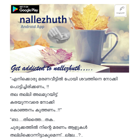
"എനിക്കൊരു മരണവീട്ടിൽ പോയി ശവത്തിനെ നോക്കി
പൊട്ടിച്ചിരിക്കണം, !!
തല തല്ലി അലമുറയിട്ട്
കരയുന്നവരെ നോക്കി
കൊഞ്ഞനം കുത്തണം..!!"
"ങാ....തിത്തൈ...തക..
ചുരുക്കത്തിൽ നിന്റെ മരണം ആളുകൾ
തല്ലിക്കൊന്നിട്ടാകുമെന്ന്...ല്ലേ...?..