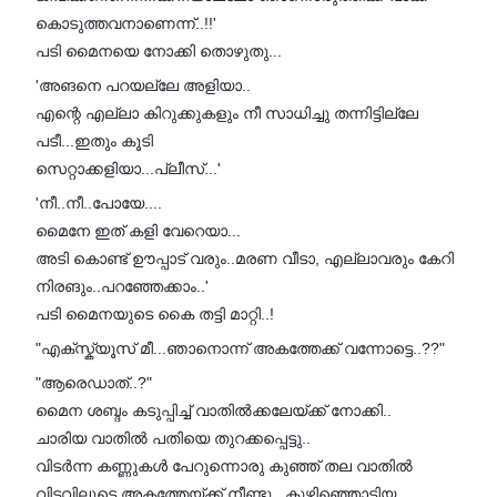
കൊടുത്തവനാണെന്ന്..!!'
പടി മൈനയെ നോക്കി തൊഴുതു...
'അങനെ പറയല്ലേ അളിയാ..
എന്റെ എല്ലാ കിറുക്കുകളും നീ സാധിച്ചു തന്നിട്ടില്ലേ
പടീ...ഇതും കൂടി
സെറ്റാക്കളിയാ...പ്ലീസ്‌...'
'നീ‌..നീ..പോയേ....
മൈനേ ഇത് കളി വേറെയാ...
അടി കൊണ്ട് ഊപ്പാട് വരും..മരണ വീടാ, എല്ലാവരും കേറി
നിരങും..പറഞ്ഞേക്കാം..'
പടി മൈനയുടെ കൈ തട്ടി മാറ്റി..!
"എക്സ്ക്യൂസ് മീ...ഞാനൊന്ന് അകത്തേക്ക് വന്നോട്ടെ..??"
"ആരെഡാത്..?"
മൈന ശബ്ദം കടുപ്പിച്ച് വാതിൽക്കലേയ്ക്ക് നോക്കി..
ചാരിയ വാതിൽ പതിയെ തുറക്കപ്പെട്ടു..
വിടർന്ന കണ്ണുകൾ പേറുന്നൊരു കുഞ്ഞ് തല വാതിൽ
വിടവിലൂടെ അകത്തേയ്ക്ക് നീണ്ടു...കുഴിഞ്ഞൊട്ടിയ