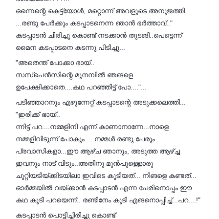
ഒന്നെന്റെ കെട്ട്യോൾ, മറ്റൊന്ന് അവളുടെ അനുജത്തി
...രണ്ടു പേർക്കും കടപ്പാടനെന്ന ഞാൻ ഭർത്താവ്.."
കടപ്പാടൻ ചിരിച്ചു കൊണ്ട് നടക്കാൻ തുടങി..പെട്ടെന്ന്
മൈന കടപ്പാടനെ കടന്നു പിടിച്ചു...
"അതെന്ത് പോക്കാ ഭായ്..
സസ്പെൻസിന്റെ മുനമ്പിൽ ഞങളെ
ഉപേക്ഷിക്കാതെ....കഥ പറഞ്ഞിട്ട് പോ...."...
പടിഞ്ഞാറനും എഴുന്നേറ്റ് കടപ്പാടന്റെ അടുക്കലെത്തി...
"ഇരിക്ക് ഭായ്..
ന്നിട്ട് പറ....നമ്മളിനി എന്ന് കാണാനാന്നേ...നാളെ
നമ്മളിവിടുന്ന് പോകും.... നമ്മൾ രണ്ടു പേരും
പ്രവാസികളാ...ഈ ആഴ്ച ഞാനും, അടുത്ത ആഴ്ച്ച
ഇവനും നാട് വിടും..അതിനു മുൻപുള്ളൊരു
ചുറ്റിയടിയ്ക്കിടയിലാ ഇവിടെ കൂടിയത്... നിങളെ കണ്ടത്...
ഓർമ്മയിൽ വയ്ക്കാൻ കടപ്പാടൻ എന്ന പേരിനൊപ്പം ഈ
കഥ കൂടി പറയെന്ന്.. രണ്ടിനേം കൂടി എങനൊപ്പിച്ച്...പറ....!"
കടപ്പാടൻ പൊട്ടിച്ചിരിച്ചു കൊണ്ട്