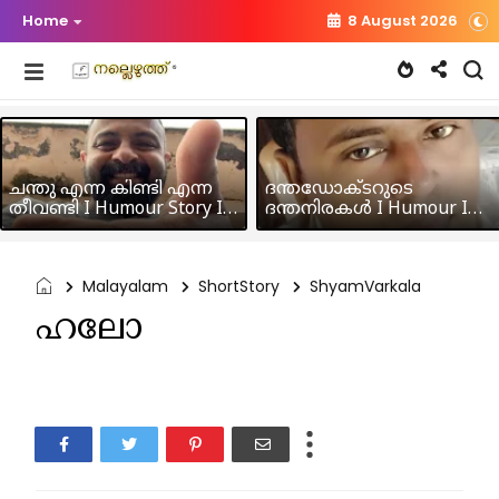
Home
8 August 2026
ചന്തു എന്ന കിണ്ടി എന്ന
ദന്തഡോക്ടറുടെ
തീവണ്ടി I Humour Story I
ദന്തനിരകൾ I Humour I
Rajeev Panicker
Hussain MK
Malayalam
ShortStory
ShyamVarkala
ഹലോ