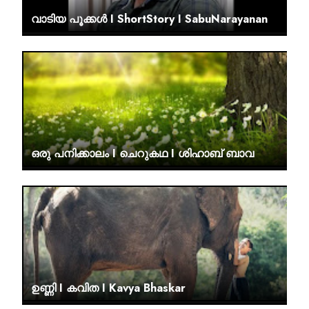
വാടിയ പൂക്കൾ I ShortStory I SabuNarayanan
ഒരു പനിക്കാലം I ചെറുകഥ I ശിഹാബ് ബാവ
ഉണ്ണി I കവിത I Kavya Bhaskar