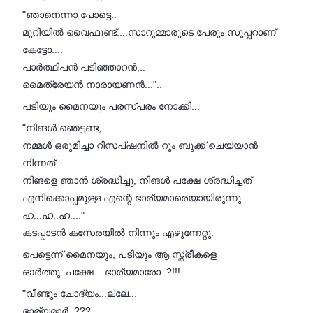
"ഞാനെന്നാ പോട്ടെ..
മുറിയിൽ വൈഫുണ്ട്....സാറുമ്മാരുടെ പേരും സൂപ്പറാണ്
കേട്ടോ....
പാർത്ഥിപൻ പടിഞ്ഞാറൻ,..
മൈത്രേയൻ നാരായണൻ..."..
പടിയും മൈനയും പരസ്പരം നോക്കി...
"നിങൾ ഞെട്ടണ്ട,
നമ്മൾ ഒരുമിച്ചാ റിസപ്ഷനിൽ റൂം ബുക്ക് ചെയ്യാൻ
നിന്നത്..
നിങളെ ഞാൻ ശ്രദ്ധിച്ചു, നിങൾ പക്ഷേ ശ്രദ്ധിച്ചത്
എനിക്കൊപ്പമുള്ള എന്റെ ഭാര്യമാരെയായിരുന്നു....
ഹ...ഹ..ഹ...."
കടപ്പാടൻ കസേരയിൽ നിന്നും എഴുന്നേറ്റു.
പെട്ടെന്ന് മൈനയും, പടിയും ആ സ്ത്രീകളെ
ഓർത്തു..പക്ഷേ....ഭാര്യമാരോ..?!!!
"വീണ്ടും ചോദ്യം...ല്ലേ...
ഭാര്യമാർ..???...