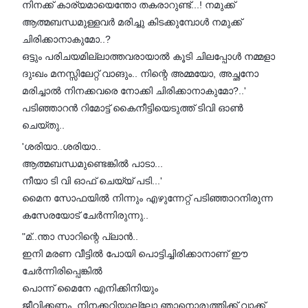
നിനക്ക് കാര്യമായെന്തോ തകരാറുണ്ട്...! നമുക്ക്
ആത്മബന്ധമുള്ളവർ മരിച്ചു കിടക്കുമ്പോൾ നമുക്ക്
ചിരിക്കാനാകുമോ..?
ഒട്ടും പരിചയമില്ലാത്തവരായാൽ കൂടി ചിലപ്പോൾ നമ്മളാ
ദുഃഖം മനസ്സിലേറ്റ് വാങും.. നിന്റെ അമ്മയോ, അച്ഛനോ
മരിച്ചാൽ നിനക്കവരെ നോക്കി ചിരിക്കാനാകുമോ?..'
പടിഞ്ഞാറൻ റിമോട്ട് കൈനീട്ടിയെടുത്ത് ടിവി ഓൺ
ചെയ്തു..
'ശരിയാ..ശരിയാ..
ആത്മബന്ധമുണ്ടെങ്കിൽ പാടാ...
നീയാ ടി വി ഓഫ് ചെയ്യ് പടി...'
മൈന സോഫയിൽ നിന്നും എഴുന്നേറ്റ് പടിഞ്ഞാറനിരുന്ന
കസേരയോട് ചേർന്നിരുന്നു..
"മ്..ന്താ സാറിന്റെ പ്ലാൻ..
ഇനി മരണ വീട്ടിൽ പോയി പൊട്ടിച്ചിരിക്കാനാണ് ഈ
ചേർന്നിരിപ്പെങ്കിൽ
പൊന്ന് മൈനേ എനിക്കിനിയും
ജീവിക്കണം..നിനക്കറിയാല്ലോ ഞാനൊരുത്തിക്ക് വാക്ക്