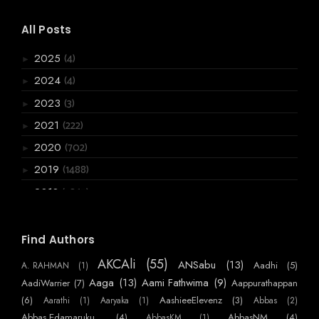
All Posts
(4)
2025
►
(4)
2024
►
(3)
2023
►
(222)
2021
►
(702)
2020
►
(1488)
2019
►
(3867)
2018
▼
(136)
December
►
(120)
November
►
Find Authors
(199)
October
►
AKCAli
(55)
ANSabu
(13)
Aadhi
(5)
A. RAHMAN
(1)
(361)
September
►
Aaga
(13)
Aami Fathwima
(9)
AadiWarrier
(7)
Aappurathappan
(275)
August
(6)
AashieeElevenz
(3)
Aarathi
(1)
Aaryaka
(1)
Abbas
(2)
▼
Abbas Edamaruku.
(4)
AbbasNM
(4)
ശ്രീ ജോളിയേന്റിയും..റെജി ചേട്ടനും
AbbasKM
(1)