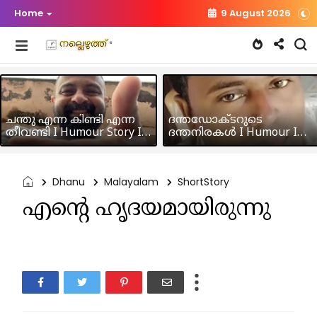
Home
9 August 2026
ചന്തു എന്ന കിണ്ടി എന്ന
ദന്തഡോക്ടറുടെ
തീവണ്ടി I Humour Story I
ദന്തനിരകൾ I Humour I
Rajeev Panicker
Hussain MK
Dhanu
Malayalam
ShortStory
എന്റെ ഹൃദയമായിരുന്നു