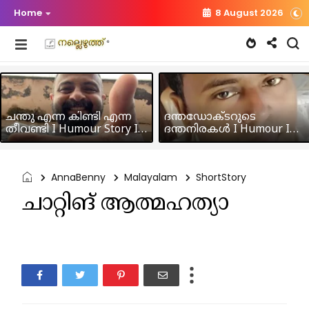
Home
8 August 2026
ചന്തു എന്ന കിണ്ടി എന്ന
ദന്തഡോക്ടറുടെ
തീവണ്ടി I Humour Story I
ദന്തനിരകൾ I Humour I
Rajeev Panicker
Hussain MK
AnnaBenny
Malayalam
ShortStory
ചാറ്റിങ് ആത്മഹത്യാ