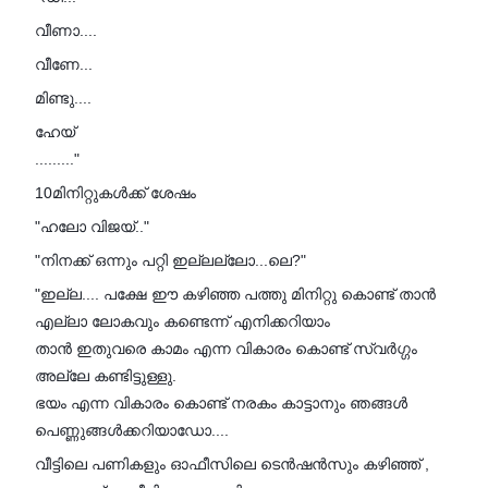
വീണാ....
വീണേ...
മിണ്ടു....
ഹേയ്
........."
10മിനിറ്റുകൾക്ക് ശേഷം
"ഹലോ വിജയ്.."
"നിനക്ക് ഒന്നും പറ്റി ഇല്ലല്ലോ...ലെ?"
"ഇല്ല.... പക്ഷേ ഈ കഴിഞ്ഞ പത്തു മിനിറ്റു കൊണ്ട് താൻ
എല്ലാ ലോകവും കണ്ടെന്ന് എനിക്കറിയാം
താൻ ഇതുവരെ കാമം എന്ന വികാരം കൊണ്ട് സ്വർഗ്ഗം
അല്ലേ കണ്ടിട്ടുള്ളു.
ഭയം എന്ന വികാരം കൊണ്ട് നരകം കാട്ടാനും ഞങ്ങൾ
പെണ്ണുങ്ങൾക്കറിയാഡോ....
വീട്ടിലെ പണികളും ഓഫീസിലെ ടെൻഷൻസും കഴിഞ്ഞ് ,