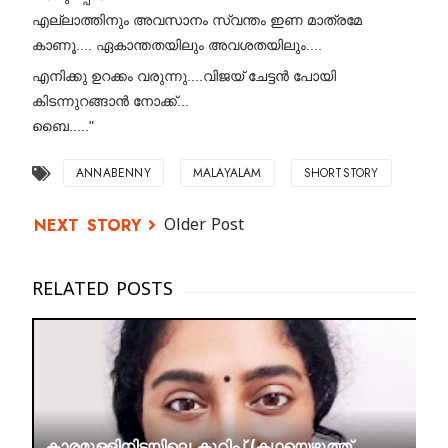
എല്ലാത്തിനും അവസാനം സ്വന്തം ഇണ മാത്രമേ
കാണൂ.... ഏകാന്തതയിലും അവശതയിലും....
എനിക്കു ഉറക്കം വരുന്നു....വിജയ് ചേട്ടൻ പോയി
കിടന്നുറങ്ങാൻ നോക്ക്...
ബൈ....."
ANNABENNY
MALAYALAM
SHORTSTORY
Older Post
കാരമുള്ളിനിടയിലെ കുറിപ്പ് (കഥയെഴുത്ത്