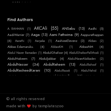
(3867)
2018
▼
(136)
December
►
(120)
November
►
Find Authors
(199)
October
►
AKCAli
(55)
ANSabu
(13)
Aadhi
(5)
A. RAHMAN
(1)
(361)
September
►
Aaga
(13)
Aami Fathwima
(9)
AadiWarrier
(7)
Aappurathappan
(275)
August
(6)
AashieeElevenz
(3)
Aarathi
(1)
Aaryaka
(1)
Abbas
(2)
▼
Abbas Edamaruku.
(4)
AbbasNM
(4)
ശ്രീ ജോളിയേന്റിയും..റെജി ചേട്ടനും
AbbasKM
(1)
AbdulGhafoor
(4)
Abdul Nazer Ramadan
(1)
AbdulGhafoorPallithodi
(1)
മരണം പഠിപ്പിക്കുന്ന പാഠങ്ങൾ
AbdulHakeem
(7)
AbdulJabbar
(4)
AbdulNaserAlakkaden
(2)
മധുരപതിനെട്ടിലെ വീഴ്ചയും പിന്നെ ഞാനും
AbdulNasser
(34)
AbdulRaheem
(13)
AbdulRahoof
(1)
ജീൻസ് ധരിച്ച മണവാട്ടികൾ
AbdulRasheedKarani
(10)
AbdulRazak
(1)
AbdulVahid
(1)
AbhijithVelloor
(11)
Abdulmajeed
(7)
AbhiKattor
(1)
AbhilashKP
(1)
മട്ടുപ്പാവിലെ വിപ്ളവം
AbhilashSurendranEzhamkulam
(1)
AbhilashYatheendran
(1)
AbhishekSS
കോട്ടാറ്റ്
AbinMathew
(41)
(1)
AbinPaulose
(1)
Abirami Sukami
(1)
Abu
(1)
അങ്കിൾ.
AbuNujaim
(10)
AbuNafees
(3)
Abuabdulla
(1)
AchuAthira
(1)
© all rights reserved
പ്രവാസി
AchuVipin
(22)
AchuHelen
(3)
AdarThallu
(2)
AdarshKS
(1)
made with
by templateszoo
AdarshMohanan
(5)
AdarshPRaj
(2)
AdharshKS
(1)
AdharshKSugathan
ഒരു ജംഗിള്‍ ബുക്ക് അപാരത