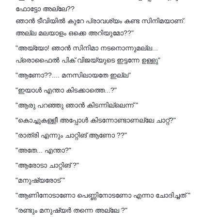
ഫോട്ടോ അല്ലേ??
ഞാൻ ടീവിയിൽ കുറേ പ്രാവശ്യം കണ്ട സിനിമയാണ്.
അല്ല മലയാളം ഒക്കെ അറിയുമോ??"
"അയ്യോ! ഞാൻ സിനിമാ നടനൊന്നുമല്ല...
പ്രൊഫൈൽ പിക് വിജയ്യുടെ ഇട്ടന്നേ ഉള്ളു"
"ആണോ??.... മനസിലായതേ ഇല്ല"
"ഇയാൾ എന്താ കിടക്കാത്തെ...?"
"ആരു പറഞ്ഞു ഞാൻ കിടന്നില്ലെന്ന് "
"കൊച്ചുകള്ളീ അപ്പോൾ കിടന്നോണ്ടാണല്ലേ ചാറ്റ്?"
"രാത്രി എന്നും ചാറ്റിങ് ആണോ ??"
"അതേ... എന്താ?"
"ആരോടാ ചാറ്റിങ് ?"
"മനുഷ്യരോട് "
"ആണിനോടാണോ പെണ്ണിനോടണോ എന്നാ ചോദിച്ചത് "
"രണ്ടും മനുഷ്യർ തന്നെ അല്ലേ ?"