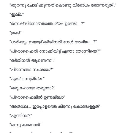
"തുറന്നു ചോദിക്കുന്നത് കൊണ്ടു വിരോധം തോന്നരുത് ."
"ഇല്ല"
"സെക്സിനോട് താത്പര്യം ഉണ്ടോ...?"
"ഉണ്ട് "
"ശരിക്കും ഇയാള് ഒർജിനൽ ഗേൾ അല്ലേ...?"
"പ്രൊഫൈൽ നോക്കിയിട്ട് എന്താ തോന്നിയെ?"
"ഒർജിനൽ ആണെന്ന് ."
"പിന്നെന്താ സംശയം?"
"ഏയ് ഒന്നുമില്ല."
"ഒരു ഫോട്ടോ തരുമോ?"
"പ്രൊഫൈലിൽ ഉണ്ടല്ലോ"
"അതല്ല... ഇപ്പോളത്തെ കിടന്നു കൊണ്ടുള്ളത്"
"എന്തിനാ?"
"ഒന്നു കാണാൻ"