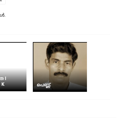
R
കൾ.
ത I
 K
പെണ്ണ്.