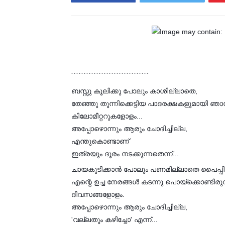
´´´´´´´´´´´´´´´´´´´´´´´´´´´´´´´
ബസ്സു കൂലിക്കു പോലും കാശില്ലാതെ,
തേഞ്ഞു തുന്നിക്കെട്ടിയ പാദരക്ഷകളുമായി ഞാൻ
കിലോമീറ്ററുകളോളം...
അപ്പോഴൊന്നും ആരും ചോദിച്ചില്ല,
എന്തുകൊണ്ടാണ്
ഇത്രയും ദൂരം നടക്കുന്നതെന്ന്...
ചായകുടിക്കാൻ പോലും പണമില്ലാതെ പൈപ്പിലെ
എന്റെ ഉച്ച നേരങ്ങൾ കടന്നു പൊയ്ക്കൊണ്ടിരുന
ദിവസങ്ങളോളം.
അപ്പോഴൊന്നും ആരും ചോദിച്ചില്ല,
'വല്ലതും കഴിച്ചോ' എന്ന്...