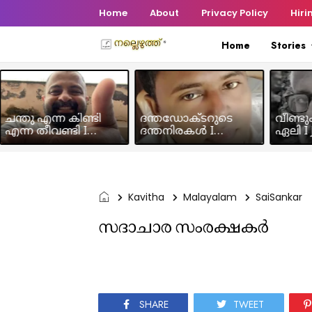
Home
About
Privacy Policy
Hiri
Home
Stories
ചന്തു എന്ന കിണ്ടി
ദന്തഡോക്ടറുടെ
വീണ്ടു
എന്ന തീവണ്ടി I
ദന്തനിരകൾ I
ഏലി I J
Humour Story I Rajeev
Humour I Hussain MK
Chakra
Panicker
Kavitha
Malayalam
SaiSankar
സദാചാര സംരക്ഷകർ
SHARE
TWEET