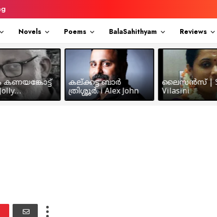
ng
Novels
Poems
BalaSahithyam
Reviews
ം കണയങ്കോട്ട്
കല്ക്കട്ട ബാർ
ലൈസൻസ് | S
olly
ത്രിശ്ശൂർ. i Alex John
Vilasini
makkil