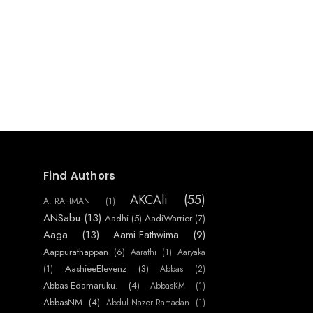
Find Authors
AKCAli
(55)
A. RAHMAN
(1)
ANSabu
(13)
Aadhi
(5)
AadiWarrier
(7)
Aaga
(13)
Aami Fathwima
(9)
Aappurathappan
(6)
Aarathi
(1)
Aaryaka
AashieeElevenz
(3)
(1)
Abbas
(2)
Abbas Edamaruku.
(4)
AbbasKM
(1)
AbbasNM
(4)
Abdul Nazer Ramadan
(1)