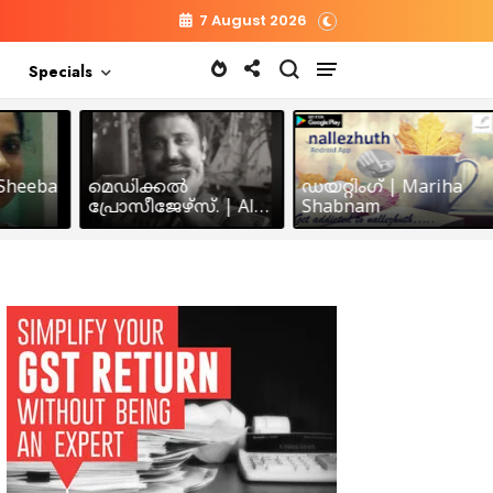
7 August 2026
Specials
heeba
മെഡിക്കൽ
ഡയറ്റിംഗ് | Mariha
പ്രോസീജേഴ്സ്‌. | Alex
Shabnam
John