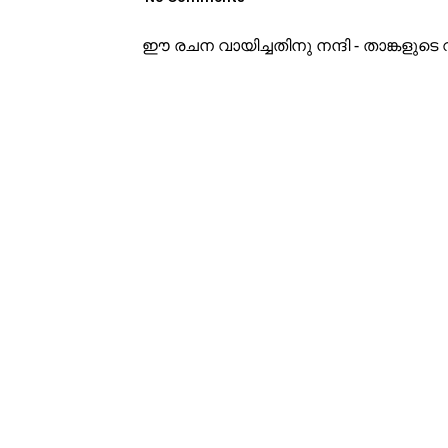
ഈ രചന വായിച്ചതിനു നന്ദി - താങ്കളു