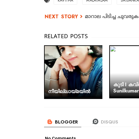
KAVITHA
MALAYALAM
SAISANKA
മാറാല പിടിച്ച ചുവരു
കുടി I കവി
Sunilkumar
നീയില്ലായ്മയിൽ
No Comments