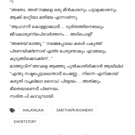
"?
"അതോ, അത് നമ്മളെ ഒരു മീൻകാരനും പട്ടാളക്കാരനും
ആക്കി മാറ്റിയാ മതിയേ എന്നാര്ന്നു.
"ആഹാ!നീ കൊള്ളാലോടീ.... ദുരിതത്തിനെടേലും
ജീവകാരുണ്യപ്രവർത്തനം.... അടിപൊളി"
"അതേയ് മാത്തൂ.'' 'നമ്മെപ്പോലെ കരൾ പകുത്ത്
പ്രണയിക്ക്ന്നോര് എത്ര പേരുണ്ടാകും എവടേലും
കുടുങ്ങിക്കെടക്ക്ണ്..."
മാത്തുവിന് അവളെ ആഞ്ഞു പുൽകാതിരിക്കാൻ ആയില്ല!
"എന്തു നഷ്ടപ്പെട്ടാലെന്താടീ പെണ്ണേ... നിന്നെ എനിക്കായ്
കരുതി വച്ചല്ലോ ദൈവം! പ്രളയം ....അത്ക്കും
മീതെയാണെടീ പ്രണയം.
സരിത.പി.കാവുമ്പായി.
MALAYALAM
SARITHAPKAVUMBAYI
SHORTSTORY