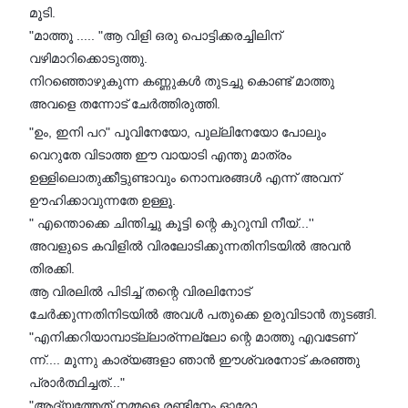
മൂടി.
"മാത്തൂ ..... "ആ വിളി ഒരു പൊട്ടിക്കരച്ചിലിന്
വഴിമാറിക്കൊടുത്തു.
നിറഞ്ഞൊഴുകുന്ന കണ്ണുകൾ തുടച്ചു കൊണ്ട് മാത്തു
അവളെ തന്നോട് ചേർത്തിരുത്തി.
"ഉം, ഇനി പറ" പൂവിനേയോ, പുല്ലിനേയോ പോലും
വെറുതേ വിടാത്ത ഈ വായാടി എന്തു മാത്രം
ഉള്ളിലൊതുക്കീട്ടുണ്ടാവും നൊമ്പരങ്ങൾ എന്ന് അവന്
ഊഹിക്കാവുന്നതേ ഉള്ളൂ.
" എന്തൊക്കെ ചിന്തിച്ചു കൂട്ടി ന്റെ കുറുമ്പി നീയ്...''
അവളുടെ കവിളിൽ വിരലോടിക്കുന്നതിനിടയിൽ അവൻ
തിരക്കി.
ആ വിരലിൽ പിടിച്ച് തന്റെ വിരലിനോട്
ചേർക്കുന്നതിനിടയിൽ അവൾ പതുക്കെ ഉരുവിടാൻ തുടങ്ങി.
"എനിക്കറിയാമ്പാട്ല്ലാര്ന്നല്ലോ ന്റെ മാത്തു എവടേണ്
ന്ന്.... മൂന്നു കാര്യങ്ങളാ ഞാൻ ഈശ്വരനോട് കരഞ്ഞു
പ്രാർത്ഥിച്ചത്..."
"ആദ്യത്തേത് നമ്മളെ രണ്ടിനേം ഓരോ