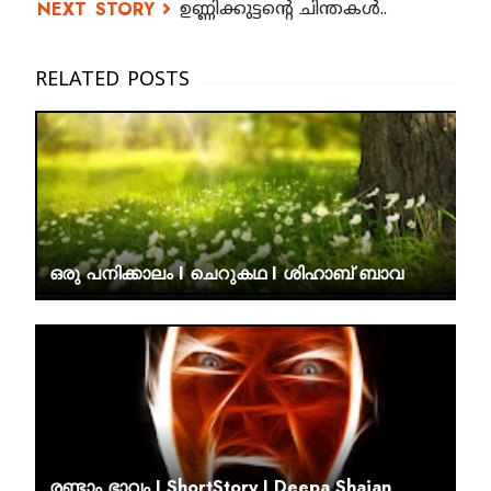
ഉണ്ണിക്കുട്ടന്റെ ചിന്തകൾ..
ഒരു പനിക്കാലം I ചെറുകഥ I ശിഹാബ് ബാവ
രണ്ടാം ഭാവം I ShortStory I Deepa Shajan