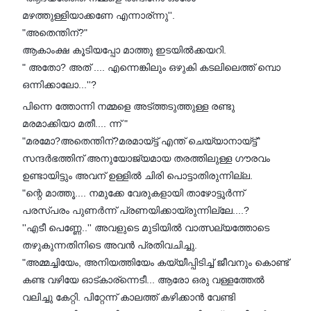
മഴത്തുള്ളിയാക്കണേ എന്നാര്ന്നു''.
"അതെന്തിന്?"
ആകാംക്ഷ കൂടിയപ്പോ മാത്തു ഇടയിൽക്കയറി.
" അതോ? അത് .... എന്നെങ്കിലും ഒഴുകി കടലിലെത്ത് മ്പൊ
ഒന്നിക്കാലോ...''?
പിന്നെ ത്തോന്നി നമ്മളെ അട്ത്തടുത്തുള്ള രണ്ടു
മരമാക്കിയാ മതീ.... ന്ന് "
"മരമോ?അതെന്തിന്?മരമായ്ട്ട് എന്ത് ചെയ്യാനായ്ട്ട്"
സന്ദർഭത്തിന് അനുയോജ്യമായ തരത്തിലുള്ള ഗൗരവം
ഉണ്ടായിട്ടും അവന് ഉള്ളിൽ ചിരി പൊട്ടാതിരുന്നില്ല.
"ന്റെ മാത്തൂ.... നമുക്കേ വേരുകളായി താഴോട്ടൂർന്ന്
പരസ്പരം പുണർന്ന് പ്രണയിക്കായ്രുന്നില്ലേ....?
''എടീ പെണ്ണേ..'' അവളുടെ മുടിയിൽ വാത്സല്യത്തോടെ
തഴുകുന്നതിനിടെ അവൻ പ്രതിവചിച്ചു.
"അമ്മച്ചിയേം, അനിയത്തിയേം കയ്യീപ്പിടിച്ച് ജീവനും കൊണ്ട്
കണ്ട വഴിയേ ഓട്കാര്ന്നെടീ... ആരോ ഒരു വള്ളത്തേൽ
വലിച്ചു കേറ്റി. പിറ്റേന്ന് കാലത്ത് കഴിക്കാൻ വേണ്ടി