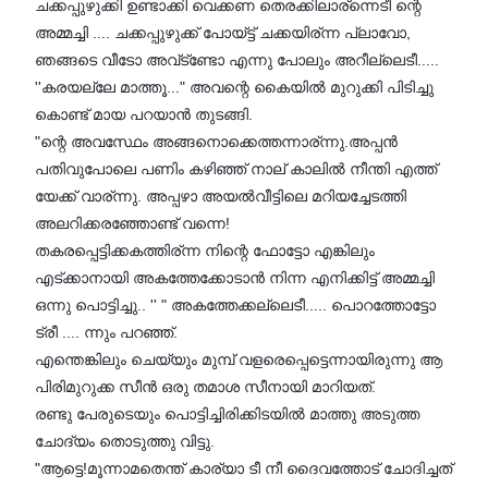
ചക്കപ്പുഴുക്കി ഉണ്ടാക്കി വെക്കണ തെരക്കിലാര്ന്നെടീ ന്റെ
അമ്മച്ചി .... ചക്കപ്പുഴുക്ക് പോയ്ട്ട് ചക്കയിര്ന്ന പ്ലാവോ,
ഞങ്ങടെ വീടോ അവ്ട്ണ്ടോ എന്നു പോലും അറീല്ലെടീ.....
''കരയല്ലേ മാത്തൂ..." അവന്റെ കൈയിൽ മുറുക്കി പിടിച്ചു
കൊണ്ട് മായ പറയാൻ തുടങ്ങി.
"ന്റെ അവസ്ഥേം അങ്ങനൊക്കെത്തന്നാര്ന്നു.അപ്പൻ
പതിവുപോലെ പണിം കഴിഞ്ഞ് നാല് കാലിൽ നീന്തി എത്ത്
യേക്ക് വാര്ന്നു. അപ്പഴാ അയൽവീട്ടിലെ മറിയച്ചേടത്തി
അലറിക്കരഞ്ഞോണ്ട് വന്നെ!
തകരപ്പെട്ടിക്കകത്തിര്ന്ന നിന്റെ ഫോട്ടോ എങ്കിലും
എട്ക്കാനായി അകത്തേക്കോടാൻ നിന്ന എനിക്കിട്ട് അമ്മച്ചി
ഒന്നു പൊട്ടിച്ചു.. '' " അകത്തേക്കല്ലെടീ..... പൊറത്തോട്ടോ
ട്രീ .... ന്നും പറഞ്ഞ്.
എന്തെങ്കിലും ചെയ്യും മുമ്പ് വളരെപ്പെട്ടെന്നായിരുന്നു ആ
പിരിമുറുക്ക സീൻ ഒരു തമാശ സീനായി മാറിയത്.
രണ്ടു പേരുടെയും പൊട്ടിച്ചിരിക്കിടയിൽ മാത്തു അടുത്ത
ചോദ്യം തൊടുത്തു വിട്ടു.
"ആട്ടെ!മൂന്നാമതെന്ത് കാര്യാ ടീ നീ ദൈവത്തോട് ചോദിച്ചത്