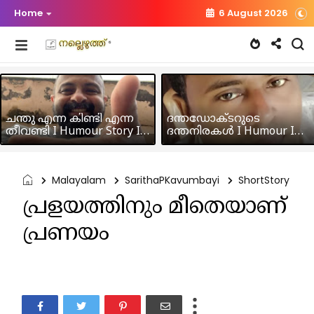
Home
6 August 2026
ചന്തു എന്ന കിണ്ടി എന്ന
ദന്തഡോക്ടറുടെ
തീവണ്ടി I Humour Story I
ദന്തനിരകൾ I Humour I
Rajeev Panicker
Hussain MK
Malayalam
SarithaPKavumbayi
ShortStory
പ്രളയത്തിനും മീതെയാണ്
പ്രണയം