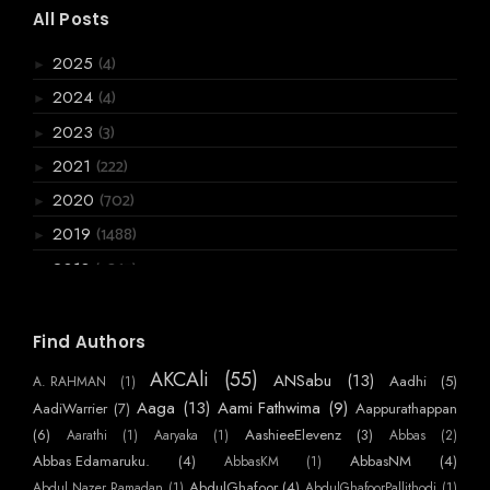
All Posts
(4)
2025
►
(4)
2024
►
(3)
2023
►
(222)
2021
►
(702)
2020
►
(1488)
2019
►
(3867)
2018
▼
(136)
December
►
(120)
November
►
Find Authors
(199)
October
►
AKCAli
(55)
ANSabu
(13)
Aadhi
(5)
A. RAHMAN
(1)
(361)
September
►
Aaga
(13)
Aami Fathwima
(9)
AadiWarrier
(7)
Aappurathappan
(275)
August
(6)
AashieeElevenz
(3)
Aarathi
(1)
Aaryaka
(1)
Abbas
(2)
▼
Abbas Edamaruku.
(4)
AbbasNM
(4)
ശ്രീ ജോളിയേന്റിയും..റെജി ചേട്ടനും
AbbasKM
(1)
AbdulGhafoor
(4)
Abdul Nazer Ramadan
(1)
AbdulGhafoorPallithodi
(1)