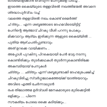
ഓടിയൊളിക്കാൻ വെമ്പുന്ന പേനുകളെ പിടിച്ച് ..
ഇടത്തെ കൈയ്യുടെ തള്ളവിരൽ നഖത്തിന്മേൽ അവനെ
ശ്രദ്ധാപൂർവ്വം വച്ച്
വലത്തെ തളളവിരൽ നഖം കൊണ്ട് ഒരമർത്ത്
ച് ദ്തും... എന്ന ശബ്ദത്തോടെ ദേഹമവിടെയിട്ടിട്ട്
പേനിന്റെ ആത്മാവ് ചിറകു വീശി പറന്നു പോകും .
മിക്കവാറും ആദ്യം ഇരിക്കുന്ന ആളുടെ കൈയ്യിൽ ...
പുതിയ ആഴ്ചപതിപ്പുണ്ടാവും
അത് ഉറക്കെ വായിക്കണം ..
അപ്പോൾ പുറകിനു പിറകെയായി പേൻ വേട്ട നടന്നു
കൊണ്ടിരിക്കും തുടർക്കഥകൾ തുടർന്നുകൊണ്ടിരിക്കേ
അകമ്പടിയായ് പേനുകൾ
ഛ്ദ്തും ... ഛ്ദ്തും എന്ന് ശബ്ദമുണ്ടാക്കി ദേഹമുപേക്ഷിച്ച്
ചിറകുവിരിച്ചു സ്വർഗ്ഗലോകത്തേയ്ക്ക് യാത്രയാവും
അവിടെ എത്തി ചേർന്നാലുടൻ
രംഭ തിലോത്തമ ഉർവ്വശി മേനകമാരുടെ മുടിക്കെട്ടിൽ
ഒളിക്കും .... പിന്നെ
സൗകര്യം പോലെ ഒക്കെ കടിയ്ക്കും...