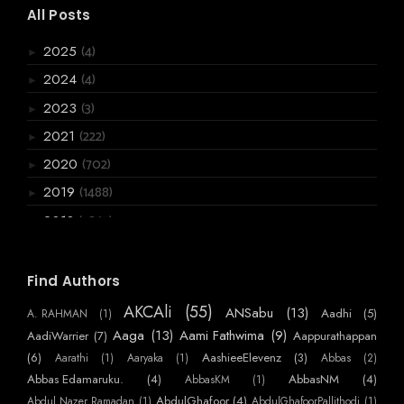
All Posts
(4)
2025
►
(4)
2024
►
(3)
2023
►
(222)
2021
►
(702)
2020
►
(1488)
2019
►
(3867)
2018
▼
(136)
December
►
(120)
November
►
Find Authors
(199)
October
►
AKCAli
(55)
ANSabu
(13)
Aadhi
(5)
A. RAHMAN
(1)
(361)
September
►
Aaga
(13)
Aami Fathwima
(9)
AadiWarrier
(7)
Aappurathappan
(275)
August
(6)
AashieeElevenz
(3)
Aarathi
(1)
Aaryaka
(1)
Abbas
(2)
▼
Abbas Edamaruku.
(4)
AbbasNM
(4)
ശ്രീ ജോളിയേന്റിയും..റെജി ചേട്ടനും
AbbasKM
(1)
AbdulGhafoor
(4)
Abdul Nazer Ramadan
(1)
AbdulGhafoorPallithodi
(1)