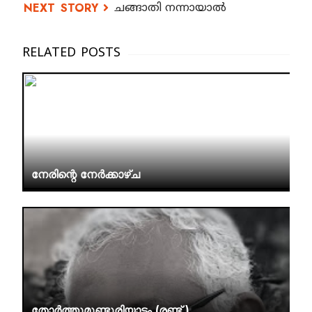
ചങ്ങാതി നന്നായാൽ
നേരിന്റെ നേർക്കാഴ്ച
തോർത്തുമുണ്ടുരിയാട്ടം (രണ്ട് )