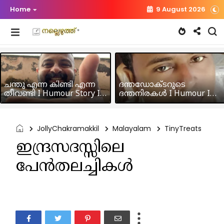
Home
9 August 2026
ചന്തു എന്ന കിണ്ടി എന്ന
ദന്തഡോക്ടറുടെ
തീവണ്ടി I Humour Story I
ദന്തനിരകൾ I Humour I
Rajeev Panicker
Hussain MK
JollyChakramakkil
Malayalam
TinyTreats
ഇന്ദ്രസദസ്സിലെ
പേൻതലച്ചികൾ