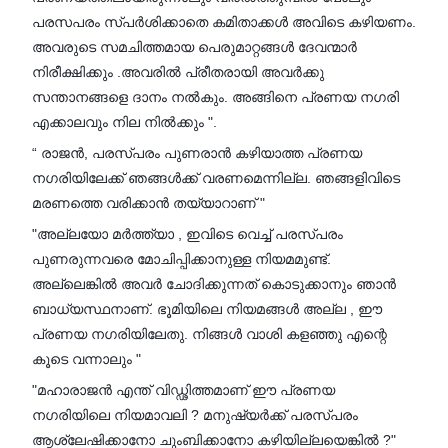
പരസപരം സ്പർശിക്കാതെ കമിതാക്കൾ അവിടെ കഴിയണം.
അവരുടെ സമചിത്തമായ പെരുമാറ്റങ്ങൾ ദേവന്മാർ
നിരീക്ഷിക്കും .അവരിൽ പ്രീതരായി അവർക്കു
സന്താനങ്ങളെ ദാനം നൽകും. അങ്ങിനെ പ്രണയ നഗരി
എക്കാലവും നില നിൽക്കും ".
“ രാജൻ, പരസ്പരം പുണരാൻ കഴിയാത്ത പ്രണയ
നഗരിയിലേക്ക് ഞങ്ങൾക്ക് വരണമെന്നില്ല. ഞങ്ങളിവിടെ
മരണത്തെ വരിക്കാൻ തയ്യാറാണ് "
"അല്ലയോ മർത്ത്യാ , ഇവിടെ വെച്ച് പരസ്പരം
പുണരുന്നവരെ മോചിപ്പിക്കാനുള്ള നിയമമുണ്ട്.
അല്ലെങ്കിൽ അവർ ചോദിക്കുന്നത് കൊടുക്കാനും ഞാൻ
ബാധ്യസ്ഥനാണ്. ഭൂമിയിലെ നിയമങ്ങൾ അല്ല , ഈ
പ്രണയ നഗരിയിലേതു. നിങ്ങൾ വാശി കളഞ്ഞു എന്റെ
കൂടെ വന്നാലും "
"മഹാരാജൻ എന്ത് വിഡ്ഢിത്തമാണ് ഈ പ്രണയ
നഗരിയിലെ നിയമാവലി ? മനുഷ്യർക്ക് പരസ്പരം
ആശ്ലേഷിക്കാനോ ചുംബിക്കാനോ കഴിയില്ലയെങ്കിൽ ?"