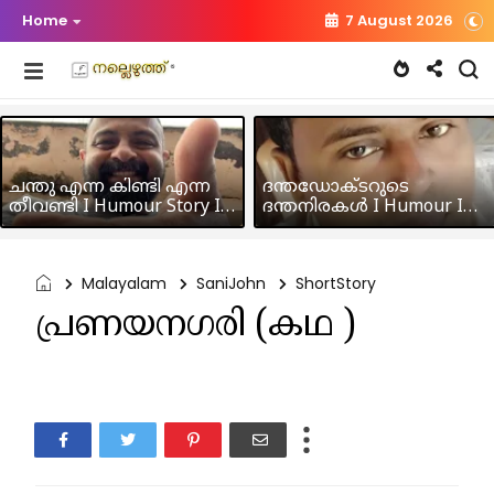
Home
7 August 2026
ചന്തു എന്ന കിണ്ടി എന്ന
ദന്തഡോക്ടറുടെ
തീവണ്ടി I Humour Story I
ദന്തനിരകൾ I Humour I
Rajeev Panicker
Hussain MK
Malayalam
SaniJohn
ShortStory
പ്രണയനഗരി (കഥ )