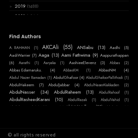
(1488)
2019
►
(3867)
2018
▼
(136)
December
►
(120)
November
►
Find Authors
(199)
October
►
AKCAli
(55)
ANSabu
(13)
Aadhi
(5)
A. RAHMAN
(1)
(361)
September
►
Aaga
(13)
Aami Fathwima
(9)
AadiWarrier
(7)
Aappurathappan
(275)
August
(6)
AashieeElevenz
(3)
Aarathi
(1)
Aaryaka
(1)
Abbas
(2)
▼
Abbas Edamaruku.
(4)
AbbasNM
(4)
ശ്രീ ജോളിയേന്റിയും..റെജി ചേട്ടനും
AbbasKM
(1)
AbdulGhafoor
(4)
Abdul Nazer Ramadan
(1)
AbdulGhafoorPallithodi
(1)
മരണം പഠിപ്പിക്കുന്ന പാഠങ്ങൾ
AbdulHakeem
(7)
AbdulJabbar
(4)
AbdulNaserAlakkaden
(2)
മധുരപതിനെട്ടിലെ വീഴ്ചയും പിന്നെ ഞാനും
AbdulNasser
(34)
AbdulRaheem
(13)
AbdulRahoof
(1)
ജീൻസ് ധരിച്ച മണവാട്ടികൾ
AbdulRasheedKarani
(10)
AbdulRazak
(1)
AbdulVahid
(1)
AbhijithVelloor
(11)
Abdulmajeed
(7)
AbhiKattor
(1)
AbhilashKP
(1)
മട്ടുപ്പാവിലെ വിപ്ളവം
AbhilashSurendranEzhamkulam
(1)
AbhilashYatheendran
(1)
AbhishekSS
കോട്ടാറ്റ്
AbinMathew
(41)
(1)
AbinPaulose
(1)
Abirami Sukami
(1)
Abu
(1)
അങ്കിൾ.
AbuNujaim
(10)
AbuNafees
(3)
Abuabdulla
(1)
AchuAthira
(1)
© all rights reserved
പ്രവാസി
AchuVipin
(22)
AchuHelen
(3)
AdarThallu
(2)
AdarshKS
(1)