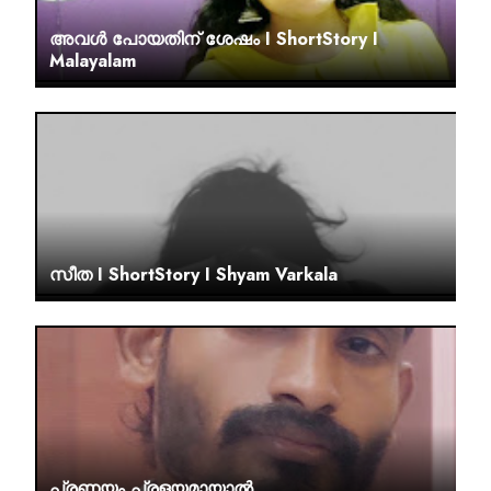
അവൾ പോയതിന് ശേഷം I ShortStory I
Malayalam
സീത I ShortStory I Shyam Varkala
പ്രണയം പ്രളയമായാല്‍