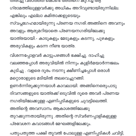
തിരിച്ചു വരാത്തത് കൊണ്ട് അതിനെ കുറിച്ച് ആ
ഗ്രാമത്തിലുള്ളവർക്കു അധികം അറിവുണ്ടായിരുന്നില്ല.
എങ്കിലും എല്ലാ കമിതാക്കളുടെയും
സ്വപ്നഗേഹമായിരുന്നു പ്രണയ നഗരി.അങ്ങിനെ അവനും
അവളും ആരുമറിയാതെ പ്രണയനഗരിയിലേക്കു
യാത്രയായി.- കാടുകളും മേടുകളും കടന്നു, പുഴകളും
അരുവികളും കടന്ന നീണ്ട യാത്ര.
വിശന്നപ്പോളവർ കാട്ടുപഴങ്ങൾ ഭക്ഷിച്ചു. ദാഹിച്ചു
വലഞ്ഞപ്പോൾ അരുവിയിൽ നിന്നും കുളിർമയാർന്നജലം
കുടിച്ചു . വളരെ ദൂരം നടന്നു ക്ഷീണിച്ചപ്പോൾ ഒരാൾ
മറ്റൊരാളുടെ മടിയിൽ തലവെച്ചുറങ്ങി.
ഉണർന്നിരുക്കുന്നയാൾ കാവലായി. അങ്ങിനെഒരുപാടു
ദിവസങ്ങളുടെ യാത്രക്ക് ഒടുവിൽ ദൂരെ അവർ പ്രണയ
നഗരിയിലേക്കുള്ള ഏണിപ്പടികളുടെ ചുവട്ടിലെത്തി.
അതിന്റെ അവസാനം ആകാശത്തിലേക്കു
തുറക്കുന്നതായിരുന്നു .അതിന്റെ സ്വർണപ്പാളികളുള്ള
പ്രവേശന കവാടങ്ങൾ മേഘങ്ങളിലേക്കും.
പതുപതുത്ത പക്ഷി തൂവൽ പോലുള്ള ഏണിപ്പടികൾ ചവിട്ടി,