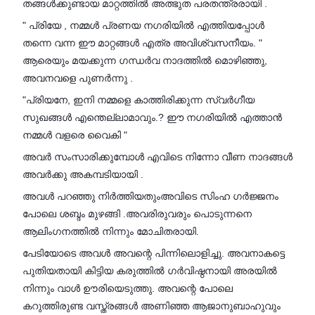
തങ്ങൾക്കുണ്ടായ മാറ്റത്തിൽ അത്ഭുത പരതന്ത്രരായി .
" പ്രിയേ , നമ്മൾ പ്രണയ നഗരിയിൽ എത്തിയപ്പോൾ
തന്നെ വന്ന ഈ മാറ്റങ്ങൾ എത്ര അവിശ്വസനീയം. "
ആരെയും മയക്കുന്ന ഗന്ധർവ നാദത്തിൽ മൊഴിഞ്ഞു,
അവനവളെ പുണർന്നു .
"പ്രിയനേ, ഇനി നമ്മളെ കാത്തിരിക്കുന്ന സ്വർഗീയ
സുഖങ്ങൾ എന്തെല്ലാമാവും.? ഈ നഗരിയിൽ എത്താൻ
നമ്മൾ വളരെ വൈകി "
അവർ സംസാരിക്കുമ്പോൾ എവിടെ നിന്നോ വീണ നാദങ്ങൾ
അവർക്കു അകമ്പടിയായി .
അവൾ പറഞ്ഞു നിർത്തിയതുംഅവിടെ സിംഹ ഗർജ്ജനം
പോലെ ശബ്ദം മുഴങ്ങി .അവരിരുവരും പൊടുന്നനെ
ആലിംഗനത്തിൽ നിന്നും മോചിതരായി.
പേടിയോടെ അവൾ അവന്റെ പിന്നിലൊളിച്ചു. അവനാകട്ടെ
പുതിയതായി കിട്ടിയ കരുത്തിൽ ഗർവിഷ്ഠനായി അരയിൽ
നിന്നും വാൾ ഊരിയെടുത്തു. അവന്റെ പോലെ
കറുത്തിരുണ്ട വസ്ത്രങ്ങൾ അണിഞ്ഞ ആജാനുബാഹുവും