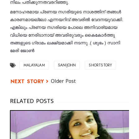
നിലം പതിക്കുന്നതവരറിഞ്ഞു.
മനോഹരമായ പ്രണയ നഗരിയുടെ നാശത്തിന് തങ്ങൾ
കാരണമായല്ലോ എന്നയറിവ് അവരിൽ വേദനയുവാക്കി.
എങ്കിലും പ്രണയ നഗരിയെ പോലെ അനിവാര്യമായ
വിധിയെ നേരിടാനായ് അവരിരുവരും കൈകോർത്തു
തങ്ങളുടെ ഗ്രാമം ലക്ഷ്യമാക്കി നടന്നു .( ശുഭം ) സാനി
മേരി ജോൺ
MALAYALAM
SANIJOHN
SHORTSTORY
Older Post