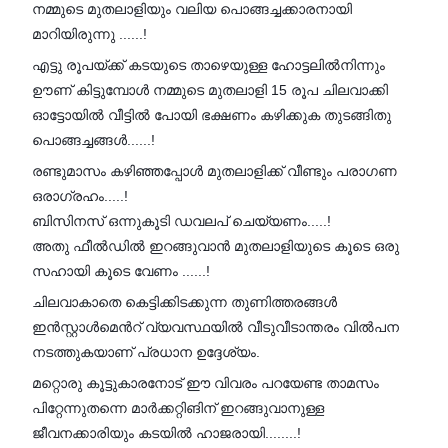
നമ്മുടെ മുതലാളിയും വലിയ പൊങ്ങച്ചക്കാരനായി
മാറിയിരുന്നു ......!
എട്ടു രൂപയ്ക്ക് കടയുടെ താഴെയുള്ള ഹോട്ടലിൽനിന്നും
ഊണ് കിട്ടുമ്പോൾ നമ്മുടെ മുതലാളി 15 രൂപ ചിലവാക്കി
ഓട്ടോയിൽ വീട്ടിൽ പോയി ഭക്ഷണം കഴിക്കുക തുടങ്ങിതു
പൊങ്ങച്ചങ്ങൾ......!
രണ്ടുമാസം കഴിഞ്ഞപ്പോൾ മുതലാളിക്ക് വീണ്ടും പരാഗണ
ഒരാഗ്രഹം.....!
ബിസിനസ് ഒന്നുകൂടി ഡവലപ്‌ ചെയ്യണം.....!
അതു ഫീൽഡിൽ ഇറങ്ങുവാൻ മുതലാളിയുടെ കൂടെ ഒരു
സഹായി കൂടെ വേണം ......!
ചിലവാകാതെ കെട്ടിക്കിടക്കുന്ന തുണിത്തരങ്ങൾ
ഇൻസ്റ്റാൾമെൻറ് വ്യവസ്ഥയിൽ വീടുവീടാന്തരം വിൽപന
നടത്തുകയാണ് പ്രധാന ഉദ്ദേശ്യം.
മറ്റൊരു കൂട്ടുകാരനോട് ഈ വിവരം പറയേണ്ട താമസം
പിറ്റേന്നുതന്നെ മാർക്കറ്റിങിന് ഇറങ്ങുവാനുള്ള
ജീവനക്കാരിയും കടയിൽ ഹാജരായി........!