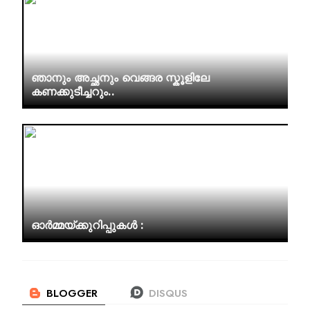
ഞാനും അച്ഛനും വെങ്ങര സ്കൂളിലേ
കണക്കുടീച്ചറും..
ഓർമ്മയ്ക്കുറിപ്പുകൾ :