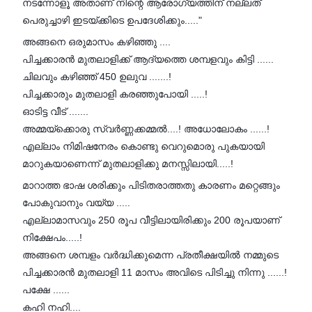
നടന്നോളൂ അതാണ് നിന്റെ ആരോഗ്യത്തിന് നല്ലത്
പെരുച്ചാഴി ഇടയ്ക്കിടെ ഉപദേശിക്കും....."
അങ്ങനെ ഒരുമാസം കഴിഞ്ഞു ....
പിച്ചക്കാരൻ മുതലാളിക്ക് ആദ്യത്തെ ശമ്പളവും കിട്ടി ......
ചിലവും കഴിഞ്ഞ് 450 ഉലുവ .......!
പിച്ചക്കാരും മുതലാളി കരഞ്ഞുപോയി .....!
ഓടിട്ട വീട് .......
അമ്മയ്ക്കൊരു സ്വർണ്ണക്കമ്മൽ....! അധോലോകം ......!
എല്ലാം നിമിഷനേരം കൊണ്ടു വെറുമൊരു പുകയായി
മാറുകയാണെന്ന് മുതലാളിക്കു മനസ്സിലായി.....!
മാറാത്ത ഭാഷ ശരിക്കും പിടിതരാത്തതു കാരണം മറ്റെങ്ങും
പോകുവാനും വയ്യ .....
എല്ലാമാസവും 250 രൂപ വീട്ടിലായിരിക്കും 200 രൂപയാണ്
നിക്ഷേപം.....!
അങ്ങനെ ശമ്പളം വർദ്ധിക്കുമെന്ന പ്രതീക്ഷയിൽ നമ്മുടെ
പിച്ചക്കാരൻ മുതലാളി 11 മാസം അവിടെ പിടിച്ചു നിന്നു ......!
പക്ഷേ ......
കഹി നഹി....