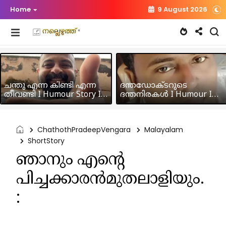
Home
9 August 2026
ചന്തു എന്ന കിണ്ടി എന്ന
ദന്തഡോക്ടറുടെ
തീവണ്ടി I Humour Story I
ദന്തനിരകൾ I Humour I
Rajeev Panicker
Hussain MK
ChathothPradeepVengara
Malayalam
ShortStory
ഞാനും എന്റെ
പിച്ചക്കാരൻമുതലാളിയും.
: