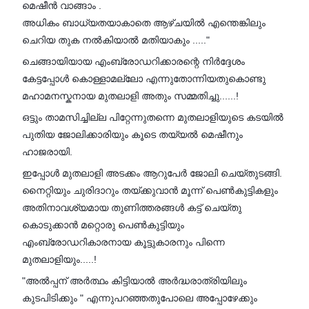
മെഷീൻ വാങ്ങാം .
അധികം ബാധ്യതയാകാതെ ആഴ്ചയിൽ എന്തെങ്കിലും
ചെറിയ തുക നൽകിയാൽ മതിയാകും ....."
ചെങ്ങായിയായ എംബ്രോഡറിക്കാരന്റെ നിർദ്ദേശം
കേട്ടപ്പോൾ കൊള്ളാമല്ലോ എന്നുതോന്നിയതുകൊണ്ടു
മഹാമനസ്കനായ മുതലാളി അതും സമ്മതിച്ചു......!
ഒട്ടും താമസിച്ചില്ല പിറ്റേന്നുതന്നെ മുതലാളിയുടെ കടയിൽ
പുതിയ ജോലിക്കാരിയും കൂടെ തയ്യൽ മെഷീനും
ഹാജരായി.
ഇപ്പോൾ മുതലാളി അടക്കം ആറുപേർ ജോലി ചെയ്തുടങ്ങി.
നൈറ്റിയും ചുരിദാറും തയ്ക്കുവാൻ മൂന്ന് പെൺകുട്ടികളും
അതിനാവശ്യമായ തുണിത്തരങ്ങൾ കട്ട് ചെയ്തു
കൊടുക്കാൻ മറ്റൊരു പെൺകുട്ടിയും
എംബ്രോഡറികാരനായ കൂട്ടുകാരനും പിന്നെ
മുതലാളിയും.....!
"അൽപ്പന് അർത്ഥം കിട്ടിയാൽ അർദ്ധരാത്രിയിലും
കുടപിടിക്കും " എന്നുപറഞ്ഞതുപോലെ അപ്പോഴേക്കും