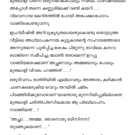
മുതലാളി പിന്നെ ഒരുനിമിഷംപോലും സമയം പാഴാക്കിയില്ല
അപ്പോൾ തന്നെ കണ്ണൂരിലേക്ക് വണ്ടി കയറി......
വ്യവസായ കേന്ദ്രത്തിൽ പോയി അപേക്ഷാഫോറം
വാങ്ങികൊണ്ടുവന്നു
ഇംഗ്ലീഷിൽ അറിവുകൂടുതലായതുകൊണ്ടു തൊട്ടടുത്ത
വീട്ടിലെ അധ്യാപകനായ കൂട്ടുകാരന്റെ സഹായത്തോടെ
അന്നുതന്നെ പൂരിപ്പിച്ച ശേഷം പിറ്റേന്നു രാവിലെ കനറാ
ബാങ്കിനെ സമീപിച്ചു ലോൺ തരാമെന്ന് ഉറപ്പു
വാങ്ങിയശേഷമാണ് അച്ഛനോടും അമ്മയോടും പോലും
മുതലാളി വിവരം പറഞ്ഞത് ......!
ഒരുദിവസം രാത്രിയിൽ എല്ലാവരും അത്താഴം കഴിക്കാൻ
ചാണകമെഴുകിയ വെറും തറയിൽ ചമ്രം
പിടഞ്ഞിരിക്കുമ്പോഴാണ് യാതൊരു മുന്നറിയിപ്പുമില്ലാതെ
മുതലാളി ചരിത്രപ്രസിദ്ധമായ ആ പ്രഖ്യാപനം
നടത്തിയത്.....!
"അച്ഛാ.....അമ്മേ.. ഞാനൊരു ബിസിനസ്
തുടങ്ങുകയാണ്......"