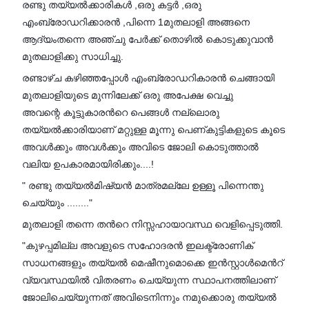
രണ്ടു തയ്യൽക്കാരികൾ ,ഒരു കട്ടർ ,ഒരു
എംബ്രോഡറിക്കാരൻ ,പിന്നെ 1മുതലാളി അങ്ങനെ
ആദ്യംതന്നെ അഞ്ചു പേർക്ക് തൊഴിൽ കൊടുക്കുവാൻ
മുതലാളിക്കു സാധിച്ചു.
രണ്ടാഴ്ച കഴിഞ്ഞപ്പോൾ എംബ്രോഡറികാരൻ ചെങ്ങായി
മുതലാളിയുടെ മുന്നിലേക്ക് ഒരു അപേക്ഷ വെച്ചു
അവന്റെ കൂട്ടുകാരൻറെ പെങ്ങൾ നല്ലൊരു
തയ്യൽക്കാരിയാണ് മറ്റുള്ള മൂന്നു പെണ്കുട്ടികളുടെ കൂടെ
അവൾക്കും അവൾക്കും അവിടെ ജോലി കൊടുത്താൽ
വലിയ ഉപകാരമായിരിക്കും....!
" രണ്ടു തയ്യൽമിഷ്യൻ മാത്രമല്ലേ ഉള്ളൂ പിന്നെന്തു
ചെയ്യും ........"
മുതലാളി തന്നെ തൻറെ നിസ്സഹായാവസ്ഥ വെളിപ്പെടുത്തി.
"കുഴപ്പമില്ല അവളുടെ സഹോദരൻ ഇലക്ട്രോണിക്
സാധനങ്ങളും തയ്യൽ മെഷീനുമൊക്കെ ഇൻസ്റ്റാൾമെൻറ്
വ്യവസ്ഥയിൽ വിതരണം ചെയ്യുന്ന സ്ഥാപനത്തിലാണ്
ജോലിചെയ്യുന്നത് അവിടെനിന്നും നമുക്കൊരു തയ്യൽ