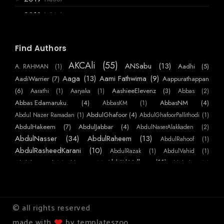
(3867)
2018
►
(6066)
2017
►
(2955)
2016
Find Authors
▼
(720)
December
►
AKCAli
(55)
ANSabu
(13)
Aadhi
(5)
A. RAHMAN
(1)
(770)
November
►
Aaga
(13)
Aami Fathwima
(9)
AadiWarrier
(7)
Aappurathappan
(586)
October
(6)
AashieeElevenz
(3)
Aarathi
(1)
Aaryaka
(1)
Abbas
(2)
►
Abbas Edamaruku.
(4)
AbbasNM
(4)
AbbasKM
(1)
(384)
September
▼
AbdulGhafoor
(4)
Abdul Nazer Ramadan
(1)
AbdulGhafoorPallithodi
(1)
ഒരു ആത്മത്യക്കുറി പ്പ്
AbdulHakeem
(7)
AbdulJabbar
(4)
AbdulNaserAlakkaden
(2)
പട്ടം
AbdulNasser
(34)
AbdulRaheem
(13)
AbdulRahoof
(1)
ഇന്നലെക്കണ്ട ഗ്രാമം
AbdulRasheedKarani
(10)
AbdulRazak
(1)
AbdulVahid
(1)
AbhijithVelloor
(11)
Abdulmajeed
(7)
AbhiKattor
(1)
AbhilashKP
(1)
വ്യാകരണ മഞ്ജരി
AbhilashSurendranEzhamkulam
(1)
AbhilashYatheendran
(1)
AbhishekSS
കൊലുസ്
AbinMathew
(41)
(1)
AbinPaulose
(1)
Abirami Sukami
(1)
Abu
(1)
മാനവീയം
AbuNujaim
(10)
AbuNafees
(3)
Abuabdulla
(1)
AchuAthira
(1)
© all rights reserved
വരണമാല്യം
AchuVipin
(22)
AchuHelen
(3)
AdarThallu
(2)
AdarshKS
(1)
made with
by templateszoo
AdarshMohanan
(5)
AdarshPRaj
(2)
AdharshKS
(1)
AdharshKSugathan