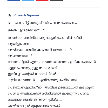
By:
Vineeth Vijayan
ടാ....വൈകീട്ട് നമ്മുക്ക് ഒരിടം വരെ പോകണം...
ഒക്കെ എവിടേക്കാണ്....?
ഞാൻ പറഞ്ഞില്ലേ ഒരു ചേട്ടൻ ഹോസ്പിറ്റലീൽ
ആയിട്ടുണ്ടെന്ന്...
അയ്യോ...അവിടേക്ക് ഞാൻ വരണോ....?
അതെന്താടാ...?
ഹോസ്പിറ്റൽ എന്ന് പറയുന്നത് തന്നെ എനിക്ക് പോകാൻ
ഏറ്റവും വെറുപ്പുള്ള സ്ഥലമാണ് ...
ഇനിപ്പോ മെന്റൽ ഹോസ്പിറ്റൽ
കൂടിയാകുമ്പോൾ....എനിക്കൊരു പേടിപോലെ....
പേടിയോ?എന്തിന്?ടാ...അവിടെ ഉള്ളവർ....നീ കരുതുന്ന
പോലെ അല്ലെങ്കിൽ സിനിമയിൽ കാണുന്ന പോലെ
നമ്മള്ളെ ഉപദ്രവിക്കൊന്നുമില്ല....
അത്രം ബുദ്ധിമുട്ടുള്ളവരെ അവർ