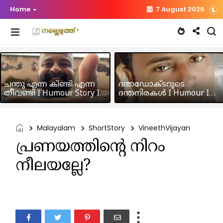
Home
7 August 2026
ചന്തു എന്ന കിണ്ടി എന്ന
ദന്തഡോക്ടറുടെ
തീവണ്ടി I Humour Story I
ദന്തനിരകൾ I Humour I
Rajeev Panicker
Hussain MK
Malayalam
ShortStory
VineethVijayan
പ്രണയത്തിന്റെ നിറം
നീലയല്ലേ?