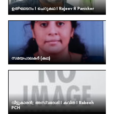
ഉത്ഘാടനം I ചെറുകഥ I Rajeev R Panicker
സമയപാലകർ (കഥ)
വീട്ടുകാരൻ; അസ്വദേശി I കവിത I Rabeeh
PCH