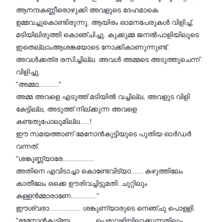
ആനന്ദകണ്ണീരൊഴുക്കി അവളുടെ ദേഹമാകെ
ഉമ്മവച്ചുകൊണ്ടിരുന്നു. ആയിരം ഓമനപേരുകള്‍ വിളിച്ച്,
മടിയിലിരുത്തി കൊഞ്ചിച്ചു. കുക്കുമ്മ ജനല്‍പാളിയിലൂടെ
ഇതെല്ലാംആശങ്കയോടെ നോക്കികാണുന്നുണ്ട്.
അവള്‍ക്കത്ര രസിച്ചില്ല. അവള്‍ അമ്മടെ അടുത്തുചെന്ന്
വിളിച്ചു.
"അമ്മാ.........."
അമ്മ അവളെ എടുത്ത് മടിയില്‍ വച്ചില്ല, അവളുട വിളി
കേട്ടില്ല, അടുത്ത് നില്ക്കുന്ന അവളെ
കണ്ടതുപോലുമില്ല.....!
ഈ സമയത്താണ് മേനോന്‍കുട്ടിയുടെ പുതിയ ഓര്‍ഡര്‍
വന്നത്.
"ശങ്കുണ്ണ്യാരേ................
അതിനെ എവിടാച്ചാ കൊണ്ടേവിട്യാ...... കഴുത്തിലേം
കാതീലേം ഒക്കെ ഊരിവച്ചിട്ടുമതി. ചുറ്റിലും
കള്ളന്‍മ്മാരാണേ............."
ഈശ്വരാ................ ശങ്കുണ്യാരുടെ നെഞ്ചു പൊള്ളി.
"മേനോന്‍കുട്ട്യേ............ പെരുവഴിയിലാക്കുന്നതിലും