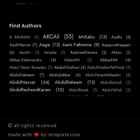
(3867)
2018
►
(6066)
2017
►
(2955)
2016
Find Authors
▼
(720)
December
►
AKCAli
(55)
ANSabu
(13)
Aadhi
(5)
A. RAHMAN
(1)
(770)
November
►
Aaga
(13)
Aami Fathwima
(9)
AadiWarrier
(7)
Aappurathappan
(586)
October
(6)
AashieeElevenz
(3)
Aarathi
(1)
Aaryaka
(1)
Abbas
(2)
►
Abbas Edamaruku.
(4)
AbbasNM
(4)
AbbasKM
(1)
(384)
September
▼
AbdulGhafoor
(4)
Abdul Nazer Ramadan
(1)
AbdulGhafoorPallithodi
(1)
ഒരു ആത്മത്യക്കുറി പ്പ്
AbdulHakeem
(7)
AbdulJabbar
(4)
AbdulNaserAlakkaden
(2)
പട്ടം
AbdulNasser
(34)
AbdulRaheem
(13)
AbdulRahoof
(1)
ഇന്നലെക്കണ്ട ഗ്രാമം
AbdulRasheedKarani
(10)
AbdulRazak
(1)
AbdulVahid
(1)
AbhijithVelloor
(11)
Abdulmajeed
(7)
AbhiKattor
(1)
AbhilashKP
(1)
വ്യാകരണ മഞ്ജരി
AbhilashSurendranEzhamkulam
(1)
AbhilashYatheendran
(1)
AbhishekSS
കൊലുസ്
AbinMathew
(41)
(1)
AbinPaulose
(1)
Abirami Sukami
(1)
Abu
(1)
മാനവീയം
AbuNujaim
(10)
AbuNafees
(3)
Abuabdulla
(1)
AchuAthira
(1)
© all rights reserved
വരണമാല്യം
AchuVipin
(22)
AchuHelen
(3)
AdarThallu
(2)
AdarshKS
(1)
made with
by templateszoo
AdarshMohanan
(5)
AdarshPRaj
(2)
AdharshKS
(1)
AdharshKSugathan
ബുദ്ധം ശരണം ഗച്ഛാമി