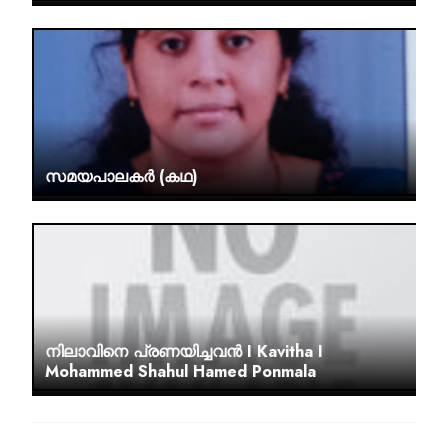
സമയപാലകർ (കഥ)
നിലാവിനെ പ്രണയിച്ചവൻ I Kavitha I
Mohammed Shahul Hamed Ponmala