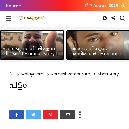
Home
7 August 2026
ചന്തു എന്ന കിണ്ടി എന്ന
ദന്തഡോക്ടറുടെ
തീവണ്ടി I Humour Story I
ദന്തനിരകൾ I Humour I
Rajeev Panicker
Hussain MK
Malayalam
RameshParapurath
ShortStory
പട്ടം