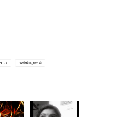
NERY
ശ്രീനിതുണേരി