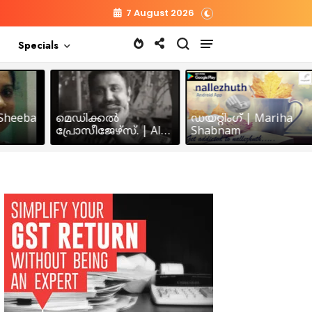
7 August 2026
Specials
heeba
മെഡിക്കൽ
ഡയറ്റിംഗ് | Mariha
പ്രോസീജേഴ്സ്‌. | Alex
Shabnam
John