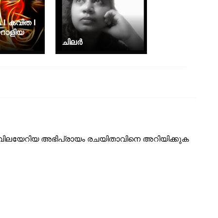
 I കവിത I
റാളിയ
ചിലർ
ടെ വിലയേറിയ അഭിപ്രായം രചയിതാവിനെ അറിയിക്കുക