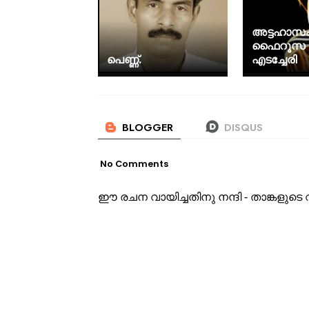
അട്ടഹാസം
ഫൈറൂസ 
പെണ്ണ്.
എടച്ചേരി
No Comments
ഈ രചന വായിച്ചതിനു നന്ദി - താങ്കളു