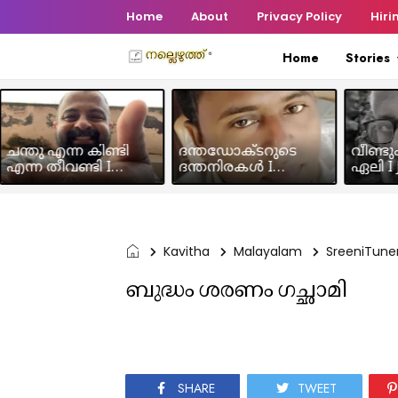
Home
About
Privacy Policy
Hiri
Home
Stories
ചന്തു എന്ന കിണ്ടി
ദന്തഡോക്ടറുടെ
വീണ്ടു
എന്ന തീവണ്ടി I
ദന്തനിരകൾ I
ഏലി I J
Humour Story I Rajeev
Humour I Hussain MK
Chakra
Panicker
Kavitha
Malayalam
SreeniTune
ബുദ്ധം ശരണം ഗച്ഛാമി
SHARE
TWEET