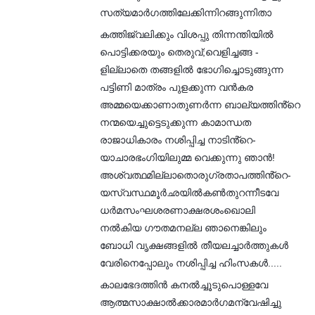
സത്യമാർഗത്തിലേക്കിന്നിറങ്ങുന്നിതാ
കത്തിജ്വലിക്കും വിശപ്പു തിന്നന്തിയിൽ
പൊട്ടിക്കരയും തെരുവ്;വെളിച്ചങ്ങ -
ളില്ലാതെ തങ്ങളിൽ ഭോഗിച്ചൊടുങ്ങുന്ന
പട്ടിണി മാത്രം പുളക്കുന്ന വൻകര
അമ്മയെക്കാണാതുണർന്ന ബാല്യത്തിൻ്റെ
നന്മയെച്ചുട്ടെടുക്കുന്ന കാമാന്ധത
രാജാധികാരം നശിപ്പിച്ച നാടിൻ്റെ-
യാചാരഭംഗിയിലുമ്മ വെക്കുന്നു ഞാൻ!
അശ്വത്ഥമില്ലാതൊരുഗ്രതാപത്തിൻ്റെ-
യസ്വസ്ഥമൂർഛയിൽകൺതുറന്നീടവേ
ധർമസംഘശരണാക്ഷരശംഖൊലി
നൽകിയ ഗൗതമനല്ല ഞാനെങ്കിലും
ബോധി വൃക്ഷങ്ങളിൽ തീയലച്ചാർത്തുകൾ
വേരിനെപ്പോലും നശിപ്പിച്ച ഹിംസകൾ.....
കാലഭേദത്തിൻ കനൽച്ചൂടുപൊള്ളവേ
ആത്മസാക്ഷാൽക്കാരമാർഗമന്വേഷിച്ചു