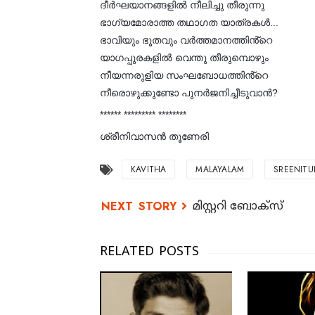
ദീർഘയാനങ്ങളിൽ നീലിച്ചു തീരുന്നു
ഭാഗ്യമോരാത്ത തഥാഗത യാത്രകൾ...
ഭാവിയും ഭൂതവും വർത്തമാനത്തിൻ്റെ
യാഗപ്പുരകളിൽ വെന്തു തീരുമ്പൊഴും
നീയന്നരുളിയ സംഘബോധത്തിൻ്റെ
നീരൊഴുക്കുണ്ടോ പുനർജനിച്ചീടുവാൻ?
****** ********* ********
ശ്രീനിവാസൻ തൂണേരി
KAVITHA
MALAYALAM
SREENITU
മിസ്റ്ററി ബോക്സ്