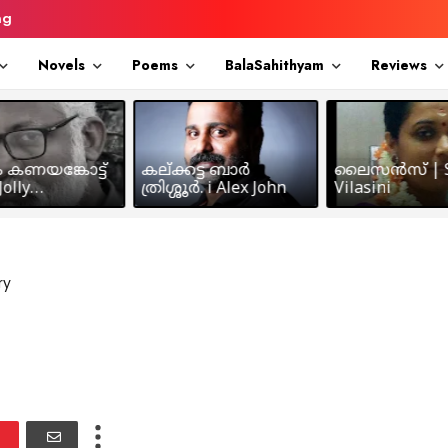
ng
Novels
Poems
BalaSahithyam
Reviews
ം കണയങ്കോട്ട്
കല്ക്കട്ട ബാർ
ലൈസൻസ് | S
olly
ത്രിശ്ശൂർ. i Alex John
Vilasini
makkil
ry