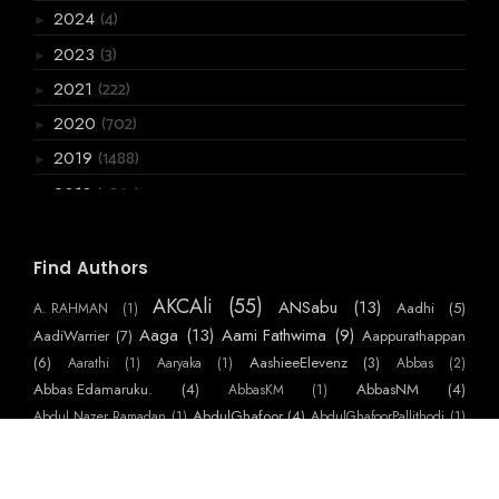
(4)
2024
►
(3)
2023
►
(222)
2021
►
(702)
2020
►
(1488)
2019
►
(3867)
2018
►
(6066)
2017
►
(2955)
2016
Find Authors
▼
(720)
December
►
AKCAli
(55)
ANSabu
(13)
Aadhi
(5)
A. RAHMAN
(1)
(770)
November
►
Aaga
(13)
Aami Fathwima
(9)
AadiWarrier
(7)
Aappurathappan
(586)
October
(6)
AashieeElevenz
(3)
Aarathi
(1)
Aaryaka
(1)
Abbas
(2)
►
Abbas Edamaruku.
(4)
AbbasNM
(4)
AbbasKM
(1)
(384)
September
▼
AbdulGhafoor
(4)
Abdul Nazer Ramadan
(1)
AbdulGhafoorPallithodi
(1)
ഒരു ആത്മത്യക്കുറി പ്പ്
AbdulHakeem
(7)
AbdulJabbar
(4)
AbdulNaserAlakkaden
(2)
പട്ടം
AbdulNasser
(34)
AbdulRaheem
(13)
AbdulRahoof
(1)
ഇന്നലെക്കണ്ട ഗ്രാമം
AbdulRasheedKarani
(10)
AbdulRazak
(1)
AbdulVahid
(1)