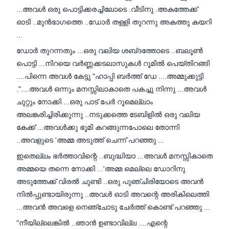
...അവൾ ഒരു പൊട്ടിക്കരച്ചിലോടെ .വീടിനു .അകത്തേക്ക്
ഓടി ..മുൻഭാഗത്തെ ..ഡോർ തള്ളി തുറന്നു അകത്തു കയറി
...
ഡോർ തുറന്നതും ...ഒരു വലിയ ശബ്‌ദത്തോടെ ..ബലൂൺ
പൊട്ടി ...നിറയെ വർണ്ണക്കടലാസുകൾ റൂമിൽ പെയ്തിറങ്ങി
....പിന്നെ അവൾ കേട്ടു "ഹാപ്പി ബർത്ത് ഡേ ....അമ്മുക്കുട്ടി
."....അവൾ ഒന്നും മനസ്സിലാകാതെ പകച്ചു നിന്നു ...അവൾ
ചുറ്റും നോക്കി ...ഒരു പാട് പേർ റൂമെല്ലാം
അലങ്കരിച്ചിരിക്കുന്നു ..നടുക്കത്തെ ടേബിളിൽ ഒരു വലിയ
കേക്ക് ...അവൾക്കു ഭൂമി കറങ്ങുന്നപോലെ തോന്നി
..അവളുടെ 'അമ്മ അടുത്ത് ചെന്ന് പറഞ്ഞു ...
ഇതെല്ലം ഭർത്താവിന്റെ ..ബുദ്ധിയാ ...അവൾ മനസ്സികാതെ
അമ്മയെ തന്നെ നോക്കി ...'അമ്മ മെല്ലെ ഡോറിനു
അടുത്തേക്ക് വിരൽ ചുണ്ടി ..ഒരു പുഞ്ചിരിയോടെ അവൻ
നിൽപ്പുണ്ടായിരുന്നു ..അവൾ ഓടി അവന്റെ അരികിലെത്തി
...അവൻ അവളെ നെഞ്ചോടു ചേർത്ത് കൊണ്ട് പറഞ്ഞു ...
"നീയില്ലെങ്കിൽ ..ഞാൻ ഉണ്ടാവില്ല ....എന്റെ