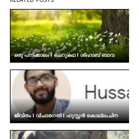
ഒരു പനിക്കാലം I ചെറുകഥ I ശിഹാബ് ബാവ
ജീവിതം I വിചാരഗതി I ഹുസ്സൻ കൊല്ലംചിന