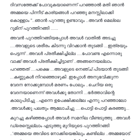
ദിവസത്തേക്ക് പോവുകയാണെന്ന് പറഞ്ഞാൽ മതി ഞാൻ
അമ്മയെ പിന്നീട് കാര്യങ്ങൾ പറഞ്ഞു മനസ്സിലാക്കി
കൊള്ളാം "..ഞാൻ പുറത്തു ഉണ്ടാവും ..അവൻ മെല്ലെ
റൂമിന് പുറത്തിറങ്ങി ......
അവൻ പുറത്തിറങ്ങിയപ്പോൾ അവൾ വാതിൽ അടച്ചു
....അവളുടെ ശരീരം കിടന്നു വിറക്കാൻ തുടങ്ങി ...ഇത്രയും
പെട്ടന്ന് ..അവൾ പ്രതീക്ഷിച്ചില്ല ....പോവണ്ട എന്നൊരു
വാക്ക് അവൾ പ്രതീക്ഷിച്ചിട്ടാണ് ..അങ്ങനെയല്ലാം
പറഞ്ഞത് ....പക്ഷെ ...അവളുടെ നെഞ്ച് പിടയാൻ തുടങ്ങി
...കണ്ണുകൾ നിറഞ്ഞൊഴുകി .ഇപ്പോൾ അനുഭവിക്കുന്ന
വേദന നോക്കുമ്പോൾ മരണം പോലും ..ചെറിയ ഒരു
വേദനയാണെന്ന് അവൾക്കു തോന്നി ...ഭർത്താവിന്റെ
കാലുപിടിച്ചു ..എന്നെ ഉപേക്ഷിക്കല്ലേ എന്നു പറഞ്ഞാലോ
.അവൾക്കു പലതും ആലോചിച്ചു ....പൊട്ടി പൊട്ടി കരഞ്ഞു...
കുറച്ചു കഴിഞ്ഞപ്പോൾ അവൾ സമനില വീണ്ടടുത്തു ..അവൾ
ഡ്രെസ്സെല്ലാം എടുത്തു മുറിയുടെ പുറത്തിറങ്ങി
..'അമ്മയെ അവിടെ നോക്കിയെങ്കിലും കണ്ടില്ല ..അമ്മയോട്