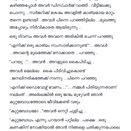
കഴിഞ്ഞപ്പോൾ അവർ ഡിസ്ചാർജ് വാങ്ങി ..വീട്ടിലേക്കു
പൊന്നു ...സർജറിക്ക്‌ ശേഷം അവളിൽ കാര്യമായ മാറ്റം
തന്നെ ഉണ്ടായി ..അവൾ പിന്നെ പറഞ്ഞിട്ടില്ല ...മുഖത്തു
അപ്പോഴും നിർവികാരത ആയിരുന്നു ...
ഒരു ദിവസം അവൾ അവനെ അരികിൽ ചെന്ന് പറഞ്ഞു
"എനിക്ക് ഒരു കാര്യം സംസാരിക്കാനുണ്ട് "....അവൾ
...അവന്റെ മുഖത്തേക്ക് നോക്കാതെ ...പറഞ്ഞു ..
"പറയു .."....അവൻ ..അവളുടെ കൈപിടിച്ചു...
അവൾ മെല്ലെ ..കൈ പിടിവിച്ചുകൊണ്ട്
..ജനലിനരികത്തേക്ക് നടന്നു ...പിന്നെ പറഞ്ഞു
'എനിക്ക് ഡൈവോഴ്സ് വേണം ..."....നമ്മൾ പിരിയുന്നതാണ്
നല്ലത്‌ ...അല്ലെങ്കിൽ ഒരു ജന്മം മുഴുവൻ ഞാൻ
കുറ്റബോധത്തോടെ ജീവിക്കേണ്ടി വരും
"കുറ്റബോധമോ .."അവൻ നെറ്റി ചുളിച്ചു ...
"കുറ്റബോധം എന്നു പറയാൻ പറ്റില്ല ..പക്ഷെ ..ഒരു
കണക്കിന് നോക്കിയാൽ ഞാൻ നിങ്ങളെ ചതിക്കുന്നപോലെ