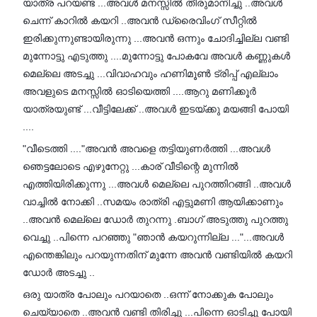
യാത്ര പറയണ്ട ...അവൾ മനസ്സിൽ തീരുമാനിച്ചു ..അവൾ
ചെന്ന് കാറിൽ കയറി ..അവൻ ഡ്രൈവിംഗ് സീറ്റിൽ
ഇരിക്കുന്നുണ്ടായിരുന്നു ...അവൻ ഒന്നും ചോദിച്ചില്ല വണ്ടി
മുന്നോട്ടു എടുത്തു ....മുന്നോട്ടു പോകവേ അവൾ കണ്ണുകൾ
മെല്ലെ അടച്ചു ...വിവാഹവും ഹണിമൂൺ ട്രിപ്പ് എല്ലാം
അവളുടെ മനസ്സിൽ ഓടിയെത്തി ....ആറു മണിക്കൂർ
യാത്രയുണ്ട് ...വീട്ടിലേക്ക് ..അവൾ ഇടയ്ക്കു മയങ്ങി പോയി
....
"വീടെത്തി ...."അവൻ അവളെ തട്ടിയുണർത്തി ...അവൾ
ഞെട്ടലോടെ എഴുനേറ്റു ...കാര് വീടിന്റെ മുന്നിൽ
എത്തിയിരിക്കുന്നു ...അവൾ മെല്ലെ പുറത്തിറങ്ങി ..അവൾ
വാച്ചിൽ നോക്കി ..സമയം രാത്രി എട്ടുമണി ആയിക്കാണും
..അവൻ മെല്ലെ ഡോർ തുറന്നു .ബാഗ് അടുത്തു പുറത്തു
വെച്ചു ..പിന്നെ പറഞ്ഞു "ഞാൻ കയറുന്നില്ല ..."...അവൾ
എന്തെങ്കിലും പറയുന്നതിന് മുന്നേ അവൻ വണ്ടിയിൽ കയറി
ഡോർ അടച്ചു ..
ഒരു യാത്ര പോലും പറയാതെ ..ഒന്ന് നോക്കുക പോലും
ചെയ്യാതെ ..അവൻ വണ്ടി തിരിച്ചു ...പിന്നെ ഓടിച്ചു പോയി