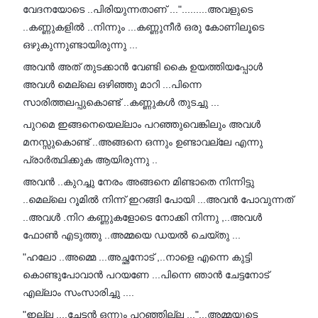
വേദനയോടെ ..പിരിയുന്നതാണ് ...".........അവളുടെ
..കണ്ണുകളിൽ ..നിന്നും ...കണ്ണുനീർ ഒരു കോണിലൂടെ
ഒഴുകുന്നുണ്ടായിരുന്നു ...
അവൻ അത് തുടക്കാൻ വേണ്ടി കൈ ഉയത്തിയപ്പോൾ
അവൾ മെല്ലെ ഒഴിഞ്ഞു മാറി ...പിന്നെ
സാരിത്തലപ്പുകൊണ്ട് ..കണ്ണുകൾ തുടച്ചു ...
പുറമെ ഇങ്ങനെയെല്ലാം പറഞ്ഞുവെങ്കിലും അവൾ
മനസ്സുകൊണ്ട് ..അങ്ങനെ ഒന്നും ഉണ്ടാവല്ലേ എന്നു
പ്രാർത്ഥിക്കുക ആയിരുന്നു ..
അവൻ ..കുറച്ചു നേരം അങ്ങനെ മിണ്ടാതെ നിന്നിട്ടു
..മെല്ലെ റൂമിൽ നിന്ന് ഇറങ്ങി പോയി ...അവൻ പോവുന്നത്
..അവൾ .നിറ കണ്ണുകളോടെ നോക്കി നിന്നു ,..അവൾ
ഫോൺ എടുത്തു ..അമ്മയെ ഡയൽ ചെയ്തു ...
"ഹലോ ..അമ്മെ ...അച്ഛനോട് ,..നാളെ എന്നെ കുട്ടി
കൊണ്ടുപോവാൻ പറയണേ ...പിന്നെ ഞാൻ ചേട്ടനോട്
എല്ലാം സംസാരിച്ചു ....
"ഇല്ല ....ചേട്ടൻ ഒന്നും പറഞ്ഞില്ല ..."...അമ്മയുടെ