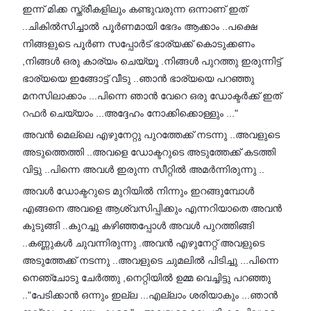
ഇന്ന് മിക്ക സ്ത്രീകളിലും കണ്ടുവരുന്ന ഒന്നാണ് ഇത്
..ചികിൽസിച്ചാൽ പൂർണമായി ഭേദം ആക്കാം ..പക്ഷെ
നിങ്ങളുടെ പൂർണ സപ്പോർട് ഭാര്യക്ക് കൊടുക്കണം
,നിങ്ങൾ ഒരു കാര്യം ചെയ്യൂ .നിങ്ങൾ പുറത്തു ഇരുന്നിട്ട്
ഭാര്യയെ ഇങ്ങോട്ട് വീടു ..ഞാൻ ഭാര്യയെ പറഞ്ഞു
മനസിലാക്കാം ...പിന്നെ ഞാൻ വേറെ ഒരു ഡോക്ടർക്ക് ഇത്
റഫർ ചെയ്യാം ...അദ്ദേഹം നോക്കിക്കൊള്ളും ..."
അവൻ മെല്ലെ എഴുനേറ്റു പുറത്തേക്ക് നടന്നു ..അവളുടെ
അടുത്തെത്തി ..അവളെ ഡോക്ടറുടെ അടുത്തേക്ക് കടത്തി
വിട്ടു ..പിന്നെ അവൾ ഇരുന്ന സീറ്റിൽ അമർന്നിരുന്നു ..
അവൾ ഡോക്ടറുടെ മുറിയിൽ നിന്നും ഇറങ്ങുമ്പോൾ
എങ്ങനെ അവളെ ആശ്വസിപ്പിക്കും എന്നറിയാതെ അവൻ
കുടുങ്ങി ..കുറച്ചു കഴിഞ്ഞപ്പോൾ അവൾ പുറത്തിങ്ങി
..കണ്ണുകൾ ചുവന്നിരുന്നു .അവൻ എഴുനേറ്റ് അവളുടെ
അടുത്തേക്ക് നടന്നു ..അവളുടെ ചുമലിൽ പിടിച്ചു ...പിന്നെ
നെഞ്ചോടു ചേർത്തു ,നെറ്റിയിൽ ഉമ്മ വെച്ചിട്ടു പറഞ്ഞു
.."പേടിക്കാൻ ഒന്നും ഇല്ല ...എല്ലാം ശരിയാകും ...ഞാൻ