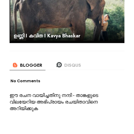
ഉണ്ണി I കവിത I Kavya Bhaskar
No Comments
ഈ രചന വായിച്ചതിനു നന്ദി - താങ്കളുടെ
വിലയേറിയ അഭിപ്രായം രചയിതാവിനെ
അറിയിക്കുക