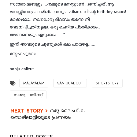
സന്തോഷങ്ങളും ...നമ്മുടെ മനസ്സാണ് ..ഒന്നിച്ചത് .ആ
മനസ്സിനോളം വരില്ല ഒന്നും ..പിന്നെ നിന്റെ birthday ഞാൻ
മറക്കുമോ.. നല്ലൊരു ദിവസം തന്നെ നീ
വേദനിപ്പിച്ചതിനുള്ള. ഒരു ചെറിയ പ്രതികാരം..
അങ്ങനെയും എടുക്കാം... .."
ഇനി അവരുടെ ചുണ്ടുകൾ കഥ പറയട്ടെ......
സ്നേഹപൂർവം
sanju calicut
MALAYALAM
SANJUCALICUT
SHORTSTORY
സഞ്ജു കാലിക്കറ്റ്
ഒരു ലൈംഗിക
തൊഴിലാളിയുടെ പ്രണയം