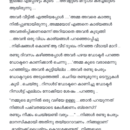
ഇല്ലേ എപ്പോഴും കൂടെ "...അവളുടെ മറുപടി കരച്ചിലുടെ
ആയിരുന്നു ...
അവർ വീട്ടിൽ എത്തിയപ്പോൾ ....'അമ്മ അവരെ കാത്തു
നിൽപ്പുണ്ടായിരുന്നു ,അമ്മയോട് എങ്ങനെ കാര്യങ്ങൾ
അവതരിപ്പിക്കണമെന്ന് അറിയാതെ അവൻ കുടുങ്ങി
...അവൻ ഒരു വിധം കാര്യങ്ങൾ പറഞ്ഞൊപ്പിച്ചു
..നിമിഷങ്ങൾ കൊണ്ട് ആ വീട് ദുഃഖം നിറഞ്ഞ വീടായി മാറി ..
രണ്ടു ദിവസം കഴിഞ്ഞപ്പോൾ അവർ പഴയ ഡോക്ടർ പറഞ്ഞ
ഡോക്ടറെ കാണിക്കാൻ ചെന്നു ,...'അമ്മ കൂടെ വരാമെന്നു
പറഞ്ഞിട്ടും അവൻ കൂട്ടിയില്ല ...അവർ രണ്ടു പേരും
ഡോക്ടറുടെ അടുത്തെത്തി ..ചെറിയ രണ്ടുമൂന്നു ടെസ്റ്റുകൾ
.കൂടി ..ചെയ്തു ..റിസൾട് ഡോക്ടറെ കാണിച്ചു ഡോക്ടർ
റിസൾട്ട് എല്ലാം നോക്കിയാ ശേഷം ..പറഞ്ഞു ..
"നമ്മുടെ മുന്നിൽ ഒരു വഴിയേ ഉള്ളു ...ഞാൻ പറയുന്നത്
നിങ്ങൾ പക്വതയോടെ കേൾക്കണം ബ്രെസ്റ്
രണ്ടും നീക്കം ചെയ്യേണ്ടി വരും ...." ...നിങ്ങൾ രണ്ടു പേരും
മാനസികമായി അതിനു തയ്യാറാവണം .നിങ്ങളാണ്
..ഭാര്യക്ക് ധൈര്യം കൊടുക്കേണ്ടത് ..നിങ്ങളുടെ