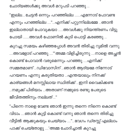
ചോദ്യങ്ങൾക്കു അവൾ മറുപടി പറഞ്ഞു ..
"ഇല്ല...ചേട്ടൻ ഒന്നും പറഞ്ഞില്ല .....എന്നോട് പോവണ്ട
എന്നും പറഞ്ഞില്ല ..."..എനിക്ക് പറ്റുന്നില്ലമ്മേ ..ഞാൻ
ഇല്ലാതായി പോവുകയാ ....അവൾക്കു നിയന്ത്രണം വിട്ടു
പോയി .....അവൾ ഫോണിൽ കുടി പൊട്ടി കരഞ്ഞു ..
കുറച്ചു സമയം കഴിഞ്ഞപ്പോൾ അവൻ തിരിച്ചു റൂമിൽ വന്നു
...അവളോട് പറഞ്ഞു ..."'അമ്മ വിളിച്ചിരുന്നു ...നാളെ അച്ഛൻ
കൊണ്ട് പോവാൻ വരുമെന്നും പറഞ്ഞു ...എനിക്ക്
സമ്മതമാണ് ..ഡിവോസിന് ..ഞാൻ ആദ്യമേ നിന്നോട്
പറയണം എന്നു കരുതിയതാ ..എന്തയാലും നിനക്ക്
കാര്യങ്ങൾ മനസ്സിലായ സ്ഥിതിക്ക് ..ഇനി വൈകിക്കണ്ട
..നമുക്ക് പിരിയാം ..അതാണ് നമ്മുടെ രണ്ടു പേരുടെ
ജീവിതത്തിനും നല്ലത് .."
"പിന്നെ നാളെ വേണ്ട ഞാൻ ഇന്നു തന്നെ നിന്നെ കൊണ്ട്
വിടാം ...ഞാൻ കുട്ടി കൊണ്ട് വന്നു ഞാൻ തന്നെ തിരിച്ചു
വീട്ടിൽ ആക്കുകയും ചെയ്യാം ..."..വേഗം ഡ്രസ്സ് എല്ലാം
പാക്ക് ചെയ്തോളു ...'അമ്മ ചോദിച്ചാൽ കുറച്ചു