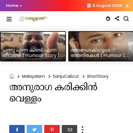
Home
6 August 2026
ചന്തു എന്ന കിണ്ടി എന്ന
ദന്തഡോക്ടറുടെ
തീവണ്ടി I Humour Story I
ദന്തനിരകൾ I Humour I
Rajeev Panicker
Hussain MK
Malayalam
SanjuCalicut
ShortStory
അനുരാഗ കരിക്കിൻ
വെള്ളം