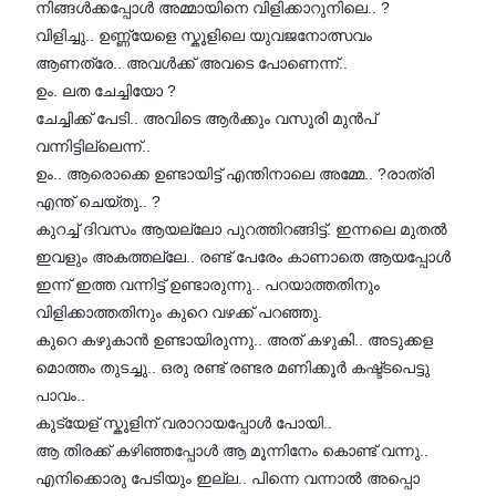
നിങ്ങൾക്കപ്പോൾ അമ്മായിനെ വിളിക്കാറുനിലെ.. ?
വിളിച്ചു.. ഉണ്ണ്യേളെ സ്കൂളിലെ യുവജനോത്സവം
ആണത്രേ.. അവൾക്ക് അവടെ പോണെന്ന്..
ഉം. ലത ചേച്ചിയോ ?
ചേച്ചിക്ക് പേടി.. അവിടെ ആർക്കും വസൂരി മുൻപ്
വന്നിട്ടില്ലെന്ന്..
ഉം.. ആരൊക്കെ ഉണ്ടായിട്ട് എന്തിനാലെ അമ്മേ.. ?രാത്രി
എന്ത് ചെയ്തു.. ?
കുറച്ച് ദിവസം ആയല്ലോ പുറത്തിറങ്ങിട്ട്. ഇന്നലെ മുതൽ
ഇവളും അകത്തല്ലേ.. രണ്ട് പേരേം കാണാതെ ആയപ്പോൾ
ഇന്ന് ഇത്ത വന്നിട്ട് ഉണ്ടാരുന്നു.. പറയാത്തതിനും
വിളിക്കാത്തതിനും കുറെ വഴക്ക് പറഞ്ഞു.
കുറെ കഴുകാൻ ഉണ്ടായിരുന്നു.. അത് കഴുകി.. അടുക്കള
മൊത്തം തുടച്ചു.. ഒരു രണ്ട് രണ്ടര മണിക്കൂർ കഷ്ട്ടപെട്ടു
പാവം..
കുട്യേള് സ്കൂളിന് വരാറായപ്പോൾ പോയി..
ആ തിരക്ക് കഴിഞ്ഞപ്പോൾ ആ മൂന്നിനേം കൊണ്ട് വന്നു..
എനിക്കൊരു പേടിയും ഇല്ല.. പിന്നെ വന്നാൽ അപ്പൊ