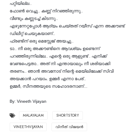
പറ്റിയില്ല..
ഫോൺ വെച്ചു.. കണ്ണ് നിറഞ്ഞിരുന്നു..
വീണ്ടും കണ്ണടച്ച് കിടന്നു..
എഴുന്നേറ്റപ്പോൾ ആദ്യം ചെയ്‌തത്‌ റയീസ് എന്ന അക്കൗണ്ട്
ഡിലീറ്റ് ചെയുകയാണ്..
ഫ്രണ്ടിന് ഒരു മെസ്സേജ് അയച്ചു..
ടാ.. നീ ഒരു അക്കൗണ്ടിനെ ആവശ്യം ഉണ്ടെന്ന്
പറഞ്ഞിരുന്നില്ലേ.. എന്റെ ഒരു ആളുണ്ട് . എനിക്ക്
വേണ്ടപെട്ടതാ.. അത് നി എന്തായാലും നീ ശരിയാക്കി
തരണം.. ഞാൻ അവനോട് നിന്റെ മെയിലിലേക്ക് സിവി
അയക്കാൻ പറയാം. ഉമ്മർ എന്നാ പേര്..
ഉമ്മർ, സീനത്തയുടെ സഹോദരനാണ്...
By: Vineeth Vijayan
MALAYALAM
SHORTSTORY
VINEETHVIJAYAN
വിനീത് വിജയൻ