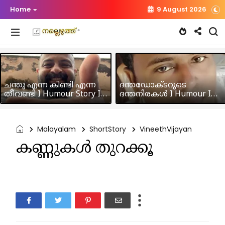
Home
9 August 2026
ചന്തു എന്ന കിണ്ടി എന്ന
ദന്തഡോക്ടറുടെ
തീവണ്ടി I Humour Story I
ദന്തനിരകൾ I Humour I
Rajeev Panicker
Hussain MK
Malayalam
ShortStory
VineethVijayan
കണ്ണുകൾ തുറക്കൂ