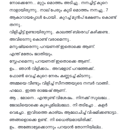
നോക്കെന്നേ... മുറ്റം മൊത്തം അടിച്ചു.. നനച്ചിട്ട് കുറെ
നാളായിരുന്നു.. നാല്‌ പേരും കൂടി മൊത്തം നനച്ചു.. 7
ആകാറായപ്പോൾ പോയി.. കുറച്ച് മുൻപ് ഭക്ഷണം കൊണ്ട്
തന്നു..
വിളിച്ചിട്ട് ഉണ്ടായിരുന്നു.. കാലത്ത് ബ്രെഡ് കഴിക്കണ്ട..
അവിടെന്നു കൊണ്ട് വരാമെന്നു..
മനുഷ്യരെന്നു പറയണത് ഇതൊക്കെ ആണ്.
എന്ത് മതോം ജാതിയും.
സ്നേഹമെന്നു പറയണത് ഇതൊക്കെ ആണ്..
ഉം... ഞാൻ വിളിക്കാം.. അവളോട് പറഞ്ഞേക്ക്..
ഫോൺ വെച്ച് കുറെ നേരം കണ്ണടച്ച് കിടന്നു..
അമ്മയെ വീണ്ടും വിളിച്ച് സീനത്തയുടെ നമ്പർ വാങ്ങി..
ഹലോ.. ഇത്ത രാജേഷ് ആണ്..
ആ .. മോനെ.. എന്തുണ്ട് വിശേഷം.. നിനക്ക് സുഖലേ...
ജോലിയൊക്കെ കുഴപ്പമില്ലലോ.. നി തടിച്ചോ .. കളർ
വെച്ചോ.. ഇവിടത്തെ കാര്യം ആലോചിച്ച് വിഷമിക്കണ്ടാട്ടാ..
ഞങ്ങളൊക്കെ ഉണ്ട്.. നി ധൈര്യമായിരിക്ക്..
ഉം.. അങ്ങോട്ടേക്കൊന്നും പറയാൻ തോന്നിയില്ല..