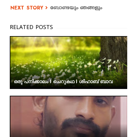
ബോണ്ടയും ഞങ്ങളും
ഒരു പനിക്കാലം I ചെറുകഥ I ശിഹാബ് ബാവ