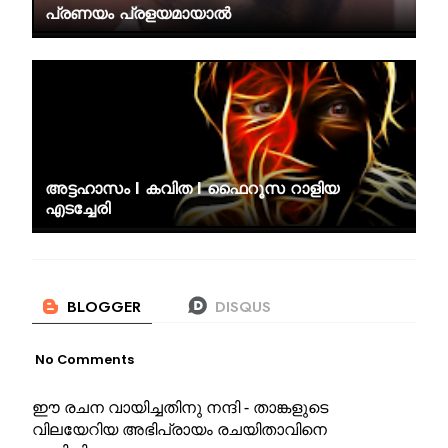
പ്രണയം പ്രളയമായാല്‍
അട്ടഹാസം I കവിത I ഫൈറൂസ റാളിയ
എടച്ചേരി
No Comments
ഈ രചന വായിച്ചതിനു നന്ദി - താങ്കളുടെ
വിലയേറിയ അഭിപ്രായം രചയിതാവിനെ