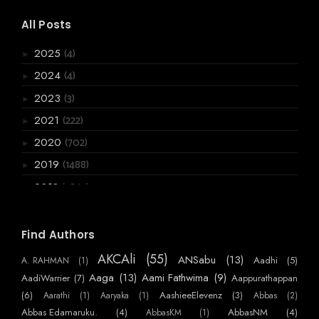
All Posts
(4)
2025
►
(4)
2024
►
(3)
2023
►
(222)
2021
►
(702)
2020
►
(1488)
2019
►
(3867)
2018
►
(6066)
2017
►
(2955)
2016
Find Authors
▼
(720)
December
►
AKCAli
(55)
ANSabu
(13)
Aadhi
(5)
A. RAHMAN
(1)
(770)
November
►
Aaga
(13)
Aami Fathwima
(9)
AadiWarrier
(7)
Aappurathappan
(586)
October
(6)
AashieeElevenz
(3)
Aarathi
(1)
Aaryaka
(1)
Abbas
(2)
►
Abbas Edamaruku.
(4)
AbbasNM
(4)
AbbasKM
(1)
(384)
September
▼