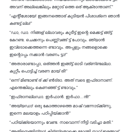
അവന് അല്ലെങ്കിലും മറ്റോട് ത്തെ ഒര് ആക്രാന്താണ്.”
“എന്റീശോയേ! ഇങ്ങനത്തൊര് കുടിയൻ പിശാശ്‌നെ ഞാൻ
കണ്ടട്ട് ല്ല!”
“ഡാ, ഡാ. നിങ്ങള് ല്ലാവരും കൂടീട്ട് ഇന്റെ മെക്കട്ട് ങ്ങ്ട്ട്
കേറണ്ട. ചെക്കനും പെണ്ണ്വങ്ങ് ട്ട് പോവും. ഞ്യാൻ
ഇവ്ടൊക്കെത്തന്നെ ണ്ടാവും. അപ്പളും നങ്ങളൊക്കെ
ഇന്റൊപ്പം നക്കാൻ വരണം ട്ടാ!”
“അതാരാണ്ടാപ്പാ, ഒര്ത്തൻ ഇങ്ങ്ട്ട് ഓടി വര്ണ്‌ണ്ടല്ലാ.
കുറ്റീം പൊട്ടിച്ച് വരണ മായ് രി!”
“ഒന്ന് മിണ്ടാണ്ട് ര് ക്ക് ൺട്രാ. അത് മ്പടെ ഇഫ്രാനാണ്.
എന്തെങ്കിലും കെണഞ്ഞ് ട്ട് ണ്ടാവും.”
“ഇഫ്രാനല്ലഡാ. ഇർഫാൻ. ഇർഫാ…ൻ!”
“അയ്യഡാ! ഒരു കോത്താഴത്തെ മാഷ് വന്നോട്ക്ക്ണു,
ഇന്നെ മലയാളം പഠിപ്പിയ്ക്കാൻ!”
“പഠിയ്ക്ക്യൊന്നും വേണ്ട. നാവൊന്ന് നീട്ടി വടിച്ചാ മതി.”
“അതിനെങ്ങിന്യാ! കിട്ട്ണ്തൊക്കെ മോന്തി നാവ് ഇങ്ങോട്ട്