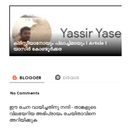
ക്രിസ്റ്റീയാനോയും പ്ലാച്ചിമടയും I Article I
യാസിർ കോണ്ടൂർക്കര
No Comments
ഈ രചന വായിച്ചതിനു നന്ദി - താങ്കളുടെ
വിലയേറിയ അഭിപ്രായം രചയിതാവിനെ
അറിയിക്കുക