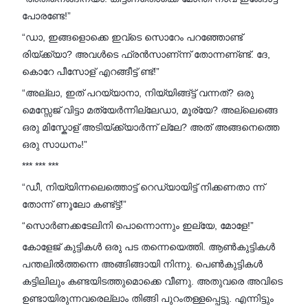
പോരണ്ടേ!”
“ഡാ, ഇങ്ങളൊക്കെ ഇവ്ടെ സൊറേം പറഞ്ഞോണ്ട്
രിയ്ക്ക്യാ? അവൾടെ ഫ്രൻസാണ്ന്ന് തോന്നണ്‌ണ്ട്. ദേ,
കൊറേ പീസോള് എറങ്ങീട്ട് ണ്ട്!”
“അല്ലാ, ഇത് പറയ്യാനാ, നിയ്യിങ്ങ്ട്ട് വന്നത്? ഒരു
മെസ്സേജ് വിട്ടാ മത്യേർന്നില്ലേഡാ, മൂര്യേ? അല്ലെങ്ങെ
ഒരു മിസ്കോള് അടിയ്ക്ക്യാർന്ന് ല്ലേ? അത് അങ്ങനെത്തെ
ഒരു സാധനം!”
*** *** ***
“ഡീ, നിയ്യിന്നലെത്തൊട്ട് റെഡ്യായിട്ട് നിക്കണതാ ന്ന്
തോന്ന് ണൂലോ കണ്ട്ട്ട്!”
“സൊർണക്കടേലിനി പൊന്നൊന്നും ഇല്യേ, മോളേ!”
കോളേജ് കുട്ടികൾ ഒരു പട തന്നെയെത്തി. ആൺകുട്ടികൾ
പന്തലിൽത്തന്നെ അങ്ങിങ്ങായി നിന്നു. പെൺകുട്ടികൾ
കട്ടിലിലും കണ്ടയിടത്തുമൊക്കെ വീണു. അതുവരെ അവിടെ
ഉണ്ടായിരുന്നവരെല്ലാം തിങ്ങി പുറംതള്ളപ്പെട്ടു. എന്നിട്ടും