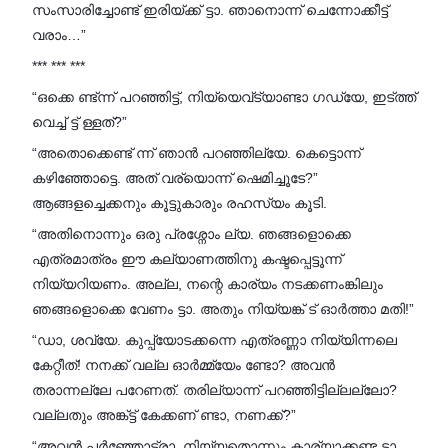
സംസാരിച്ചോണ്ട് ഇരിയ്ക്ക് ട്ടാ. ഞാനൊന്ന് ചെന്നോക്കീട്ട്
വരാം…”
*** *** ***
“ഒക്കെ ണ്ട്ന്ന് പറഞ്ഞിട്ട്, നിയ്യെവ്‌ട്യാണ്ടാ ഗഡ്യേ, ഇട്ത്ത്
വെച്ച് ട്ട് ള്ളത്?”
“അതൊക്കെണ്ട് ന്ന് ഞാൻ പറഞ്ഞില്യേ. കെട്ടൊന്ന്
കഴിഞ്ഞോട്ടെ. അത് വര്യൊന്ന് ഷെമിച്ചൂടേ?”
ആങ്ങളച്ചെക്കനും കൂട്ടുകാരും രഹസ്യം കൂടി.
“അതിനൊന്നും ഒരു പ്രശ്നോം ല്യ. ഞങ്ങളൊക്കെ
എത്രമാത്രം ഈ കല്യാണത്തിനു കഷ്ടപ്പെട്ടൂന്ന്
നിയ്യറിയണം. അല്ല, നന്റെ കാര്യം നടക്കണംങ്കിലും
ഞങ്ങളൊക്കെ വേണം ട്ടാ. അതും നിയ്യങ്ക് ട് ഓർത്താ മതി!”
“ഡാ, ശവ്യേ. കുപ്പ്യോടക്കന്നെ എത്രണ്ണാ നിയ്യിന്നലെ
കേറ്റീത്! നനക്ക് വല്ല ഓർമ്മ്യേം ണ്ടോ? അവൻ
തരാന്നല്ലേ പറേണത്. തരില്യാന്ന് പറഞ്ഞിട്ടില്ലല്ലോ?
വല്ലതും അങ്ക്ട്ട് കേക്കണ് ണ്ടാ, നണക്ക്?”
“അവൻ പർഞ്ഞോട്രാ. നിയ്യതൊന്നും കാര്യാക്കണ്ട ട്ടാ.