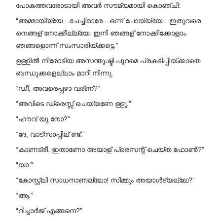
പോകത്തവരോടായി അവർ സൗമ്യമായി കൊഞ്ചി:
“അമ്മായ്യ്യേ…ചേച്ചിമാരേ…ഒന്ന് പോയ്യ്യേ…ഇതുവരെ
നെങ്ങള് നോക്കീല്ല്യേ. ഇനി ഞങ്ങള് നോക്കിക്കോളാം.
ഞങ്ങളൊന്ന് സംസാരിയ്ക്കട്ടെ.”
ഉള്ളിൽ നീരോടിയ അസന്തുഷ്ടി പുറമെ പ്രകടിപ്പിയ്ക്കാതെ
ബന്ധുക്കളെല്ലാം മാറി നിന്നു.
“ഡീ, അവരെപ്പഴാ വര്ണ്?“
“അവിടെ ഡ്രെസ്സ് ചെയ്യണേ ള്ളൂ.”
“ഹൗവ് യു നോ?”
“ദേ, വാട്സാപ്പില് ണ്ട്.”
“കാണട്രീ. ഇതാണോ അയാള് പ്രെസന്റ് ചെയ്ത ഫോൺ?”
“യാ.”
“കോസ്റ്റ്‌ലി സാധനാണല്ലോ! സിമ്മും അയാൾട്യല്ലേ?”
“ആ.”
“റീച്ചാർജ് എങ്ങനെ?”