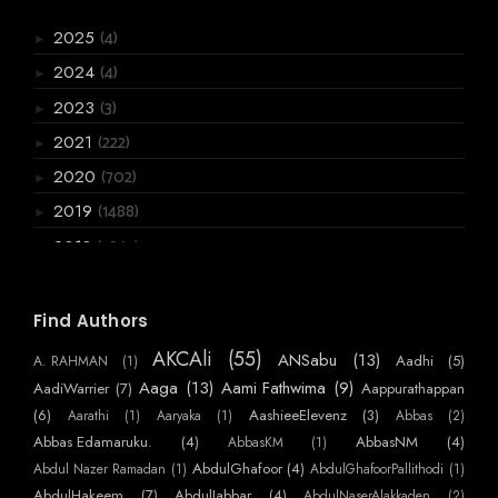
(4)
2025
►
(4)
2024
►
(3)
2023
►
(222)
2021
►
(702)
2020
►
(1488)
2019
►
(3867)
2018
►
(6066)
2017
►
(2955)
2016
Find Authors
▼
(720)
December
►
AKCAli
(55)
ANSabu
(13)
Aadhi
(5)
A. RAHMAN
(1)
(770)
November
►
Aaga
(13)
Aami Fathwima
(9)
AadiWarrier
(7)
Aappurathappan
(586)
October
(6)
AashieeElevenz
(3)
Aarathi
(1)
Aaryaka
(1)
Abbas
(2)
►
Abbas Edamaruku.
(4)
AbbasNM
(4)
AbbasKM
(1)
(384)
September
▼
AbdulGhafoor
(4)
Abdul Nazer Ramadan
(1)
AbdulGhafoorPallithodi
(1)
ഒരു ആത്മത്യക്കുറി പ്പ്
AbdulHakeem
(7)
AbdulJabbar
(4)
AbdulNaserAlakkaden
(2)