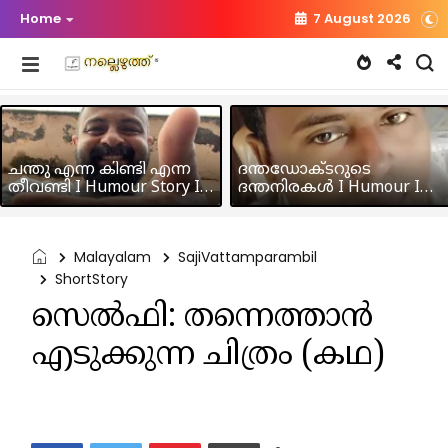
Home
7 August 2026
ചന്തു എന്ന കിണ്ടി എന്ന
ദന്തഡോക്ടറുടെ
തീവണ്ടി I Humour Story I
ദന്തനിരകൾ I Humour I
Rajeev Panicker
Hussain MK
Malayalam
SajiVattamparambil
ShortStory
സെൽഫി: തന്നെത്താൻ
എടുക്കുന്ന ചിത്രം (കഥ)