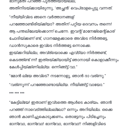
ഭാനുമതി പറഞ്ഞ് പൂർത്തിയായില്ല,
അതിനിടയ്ക്കായിരുന്നു, ‘അച്ഛൻ’ വെപ്രാളപ്പെട്ടു വന്നത്.
“നീയ്യിവ്ടെ ങ്ങനെ വർത്താനങ്ങള്
പറഞ്ഞോണ്ടിരിയ്ക്ക്യാ? അതിന് പറ്റിയ ദെവസം തന്നെ!
ആ പന്തലിലേയ്ക്കൊന്ന് ചെന്നേ. ഇവന്റ് മാനേജ്മെന്റ്കാര്
ചോദിയ്ക്കണ് ണ്ട്, ഗാനമേളക്കാരെ അവ്ടെ നിർത്തട്ടേ,
ഡാൻസുകാരെ ഇവ്ടെ നിർത്തട്ടേ ന്നൊക്കെ.
ഇയ്ക്കറിയില്ല, അവ്‌ര്യൊക്കെ എവ്ട്യാ നിർത്തണ്ട്,
കെടത്ത്ണ്ട് ന്ന്! ഇത്രയ്ക്ക്യായിട്ട് ഞാനായി കൊളാക്കീന്നും
കേൾപ്പിയ്ക്ക്ണില്ല്യ. ഒന്നിങ്ങ്ട്ട് വാ.”
“മോൻ ല്യേ അവ്ടെ? നടന്നോളൂ, ഞാൻ ദാ വര്ണൂ.”
“വര്ണൂന്ന് പറഞ്ഞോണ്ടായില്യ. നീയിങ്ങ്ട്ട് വായോ.”
*** *** ***
“കേട്ടില്യേ! ഇതാണ് ഇവ്ടത്തെ ആൾടെ കാര്യം. ഞാൻ
പറഞ്ഞ് നാവെട്ത്തില്ലല്ലോ? ഒന്നൂം അറിയില്ല. ഒക്കെ
ഞാൻ കാണിച്ചുകൊടുക്കണം. തൊട്ടേനും പിടിച്ചേനും
ഭാന്വോ, ഭാന്വോ! ഭാന്വോ, ഭാന്വോ!! നിങ്ങളിവിടെ