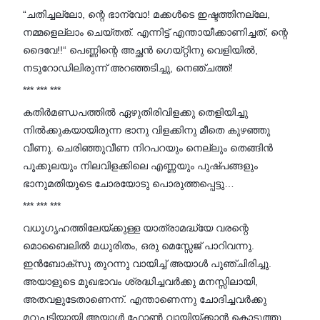
“ചതിച്ചല്ലോ, ന്റെ ഭാന്വോ! മക്കൾടെ ഇഷ്ടത്തിനല്ലേ,
നമ്മളെല്ലാം ചെയ്തത്. എന്നിട്ട് എന്തായീക്കാണിച്ചത്, ന്റെ
ദൈവേ!!“ പെണ്ണിന്റെ അച്ഛൻ ഗെയ്റ്റിനു വെളിയിൽ,
നടുറോഡിലിരുന്ന് അറഞ്ഞടിച്ചു, നെഞ്ചത്ത്!
*** *** ***
കതിർമണ്ഡപത്തിൽ ഏഴുതിരിവിളക്കു തെളിയിച്ചു
നിൽക്കുകയായിരുന്ന ഭാനു വിളക്കിനു മീതെ കുഴഞ്ഞു
വീണു. ചെരിഞ്ഞുവീണ നിറപറയും നെല്ലും തെങ്ങിൻ
പൂക്കുലയും നിലവിളക്കിലെ എണ്ണയും പുഷ്‌പങ്ങളും
ഭാനുമതിയുടെ ചോരയോടു പൊരുത്തപ്പെട്ടു…
*** *** ***
വധൂഗൃഹത്തിലേയ്ക്കുള്ള യാത്രാമദ്ധ്യേ വരന്റെ
മൊബൈലിൽ മധുരിതം, ഒരു മെസ്സേജ് പാറിവന്നു.
ഇൻബോക്സു തുറന്നു വായിച്ച് അയാൾ പുഞ്ചിരിച്ചു.
അയാളുടെ മുഖഭാവം ശ്രദ്ധിച്ചവർക്കു മനസ്സിലായി,
അതവളുടേതാണെന്ന്. എന്താണെന്നു ചോദിച്ചവർക്കു
മറുപടിയായി അയാൾ ഫോൺ വായിയ്ക്കാൻ കൊടുത്തു.