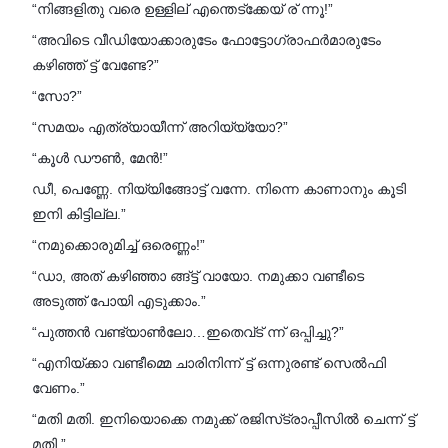
“നിങ്ങളിതു വരെ ഉള്ളില് എന്തെട്ക്കേയ് ര് ന്നൂ!”
“അവിടെ വീഡിയോക്കാരുടേം ഫോട്ടോഗ്രാഫർമാരുടേം
കഴിഞ്ഞ് ട്ട് വേണ്ടേ?”
“സോ?”
“സമയം എത്ര്യായീന്ന് അറിയ്യ്യോ?”
“കൂൾ ഡൗൺ, മേൻ!”
ഡീ, പെണ്ണേ. നിയ്യിങ്ങോട്ട് വന്നേ. നിന്നെ കാണാനും കൂടി
ഇനി കിട്ടില്ല.”
“നമുക്കൊരുമിച്ച് ഒരെണ്ണം!”
“ഡാ, അത് കഴിഞ്ഞാ ങ്ങ്ട്ട് വായോ. നമുക്കാ വണ്ടീടെ
അടുത്ത് പോയി എടുക്കാം.”
“പുത്തൻ വണ്ട്യാൺലോ…ഇതെവ്ട് ന്ന് ഒപ്പിച്ചു?”
“എനിയ്ക്കാ വണ്ടീമ്മെ ചാരിനിന്ന് ട്ട് ഒന്നുരണ്ട് സെൽഫി
വേണം.”
“മതി മതി. ഇനിയൊക്കെ നമുക്ക് രജിസ്‌ട്രാപ്പീസിൽ ചെന്ന് ട്ട്
മതി.”