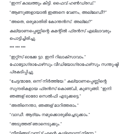
“ഇന്ന് കാലത്തും കിട്ടി. ഫൈവ് ഹൺഡ്രഡ്.”
“ആണുങ്ങളായാൽ ഇങ്ങനെ വേണം, അല്ലേഡീ?”
“അതെ, ഒരുമാതിരി കോന്തൻസ്. അല്ലേ?”
കല്യാണപ്പെണ്ണിന്റെ കമന്റിൽ ഫ്രൻസ് എല്ലാവരും
പൊട്ടിച്ചിരിച്ചു.
*** *** ***
“ഇറ്റ്സ് ഓക്കേ ട്ടാ. ഇനി റിലാക്‌സാവാം.”
ഫോട്ടോഗ്രാഫേഴ്‌സും വീഡിയോഗ്രാഫേഴ്‌സും സന്തുഷ്ടി
പ്രകടിപ്പിച്ചു.
“ചേട്ടന്മാരേ, ഒന്ന് നിർത്ത്യേ.” കല്യാണപ്പെണ്ണിന്റെ
സുന്ദരികളായ ഫ്രൻസ് കൊഞ്ചി, കുണുങ്ങി. “ഇനി
ഞങ്ങള് ഓരോ സെൽഫി എടുക്കട്ടെ.”
“അതിനെന്താ, ഞങ്ങള് മാറിത്തരാം.”
“വാഡീ. ആദ്യം നമുക്കൊരുമിച്ചെടുക്കാം.”
“അടുത്തത് ഞാനെടുക്കും.”
“നീയിങ്ങട്ട് വന്ന് ട്ട് എന്റെ കൂട്യൊന്ന് നിന്നേ.”