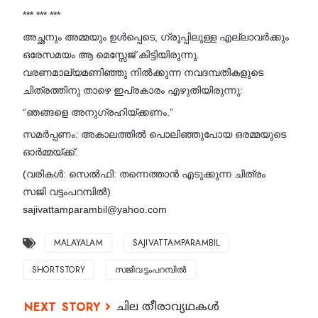
*** *** ***
അച്ഛനും അമ്മയും ഉൾപ്പെടെ, ഗ്രൂപ്പിലുള്ള എല്ലാവർക്കും
ഒരേസമയം ആ മെസ്സേജ് കിട്ടിയിരുന്നു.
വരണമാല്യമണിഞ്ഞു നിൽക്കുന്ന നവദമ്പതികളുടെ
ചിത്രത്തിനു താഴെ ഇപ്രകാരം എഴുതിയിരുന്നു:
“ഞങ്ങളെ അനുഗ്രഹിയ്ക്കണം.”
സമർപ്പണം: അകാലത്തിൽ പൊലിഞ്ഞുപോയ ഒരമ്മയുടെ
ഓർമ്മയ്ക്ക്.
(വരികൾ: സെൽഫി: തന്നെത്താൻ എടുക്കുന്ന ചിത്രം
സജി വട്ടംപറമ്പിൽ)
sajivattamparambil@yahoo.com
MALAYALAM
SAJIVATTAMPARAMBIL
SHORTSTORY
സജിവട്ടംപറമ്പിൽ
ചില തീരാവ്യഥകൾ