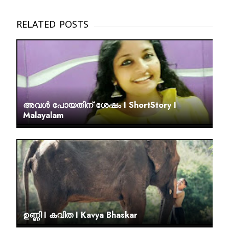
അവൾ പോയതിന് ശേഷം I ShortStory I
Malayalam
ഉണ്ണി I കവിത I Kavya Bhaskar