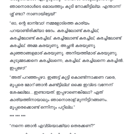
ഞാനൊരാൾടെ മൊഖത്തും കൂടി നോക്കീട്ടില്യ. എന്താന്ന്
ശ്ശ് ണ്ടാ? നാണായിട്ടേയ്!”
“ഓ, ന്റെ ഭാന്വോ! നമ്മളോട്ത്തെ കാര്യം
പറയാണ്ടിരിക്ക്യാ ഭേദം. കരച്ചിലോണ്ട് കരച്ചില്,
കരച്ചിലോണ്ട് കരച്ചില്. കരച്ചിലോണ്ട് കരച്ചില്, കരച്ചിലോണ്ട്
കരച്ചില്. അമ്മ കരയുണൂ, അച്ഛൻ കരയുണൂ.
കുഞ്ഞാങ്ങളമാര് കരയുണൂ. അനിയത്തിമാര് കരയുണൂ.
കുടുമ്മടക്കനെ കരച്ചിലന്നെ, കരച്ചില്. കരച്ചിലന്നെ കരച്ചിൽ.
ഇപ്പഴോ!”
“അത് പറഞ്ഞപ്പഴാ. ഇങ്ങട്ട് കൂട്ടി കൊണ്ട്ന്നാക്കണ വരെ,
മൂപ്പരെ മോറ് ഞാൻ കണ്ട്ട്ടില്ല! ഒക്കെ ഇവ്ടെ വന്നേന്
ശേഷല്ലേ…ഇണ്ടായത്. ഇപ്പഴാണെങ്കിലോ? ഏത്
കാര്യത്തിനായാലും ഞാനൊരാള് മുന്നിട്ടിറങ്ങണം.
മൂപ്പരെക്കൊണ്ട് ഒന്നിനും പറ്റില്ല.”
*** *** ***
“നന്നെ ഞാൻ എവ്ട്യൊക്ക്യാ തെരക്കണ്?”