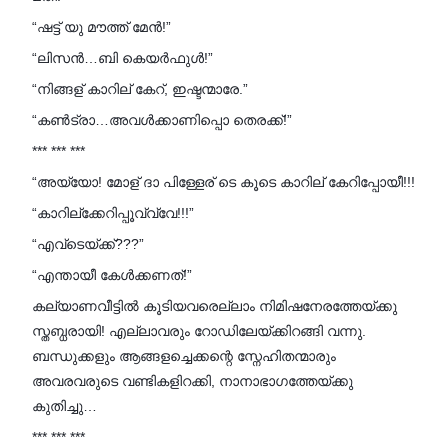
“ഷട്ട് യു മൗത്ത് മേൻ!”
“ലിസൻ…ബി കെയർഫുൾ!”
“നിങ്ങള് കാറില് കേറ്, ഇഷ്ടന്മാരേ.”
“കൺട്രാ…അവൾക്കാണിപ്പൊ തെരക്ക്!”
*** *** ***
“അയ്യോ! മോള് ദാ പിള്ളേര് ടെ കൂടെ കാറില് കേറിപ്പോയീ!!!
“കാറില്‌ക്കേറിപ്പൂവ്വ്വേ!!!”
“എവ്ടെയ്ക്ക്???”
“എന്തായീ കേൾക്കണത്!”
കല്യാണവീട്ടിൽ കൂടിയവരെല്ലാം നിമിഷനേരത്തേയ്ക്കു
സ്തബ്ധരായി! എല്ലാവരും റോഡിലേയ്ക്കിറങ്ങി വന്നു.
ബന്ധുക്കളും ആങ്ങളച്ചെക്കന്റെ സ്നേഹിതന്മാരും
അവരവരുടെ വണ്ടികളിറക്കി, നാനാഭാഗത്തേയ്ക്കു
കുതിച്ചു…
*** *** ***