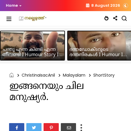
Home
8 August 2026
ചന്തു എന്ന കിണ്ടി എന്ന
ദന്തഡോക്ടറുടെ
തീവണ്ടി I Humour Story I
ദന്തനിരകൾ I Humour I
Rajeev Panicker
Hussain MK
ChristinaIsacAnil
Malayalam
ShortStory
ഇങ്ങനെയും ചില
മനുഷ്യർ.