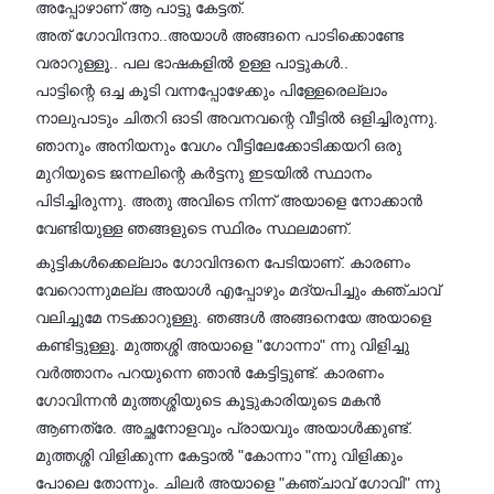
അപ്പോഴാണ് ആ പാട്ടു കേട്ടത്.
അത് ഗോവിന്ദനാ..അയാൾ അങ്ങനെ പാടിക്കൊണ്ടേ
വരാറുള്ളൂ.. പല ഭാഷകളിൽ ഉള്ള പാട്ടുകൾ..
പാട്ടിന്റെ ഒച്ച കൂടി വന്നപ്പോഴേക്കും പിള്ളേരെല്ലാം
നാലുപാടും ചിതറി ഓടി അവനവന്റെ വീട്ടിൽ ഒളിച്ചിരുന്നു.
ഞാനും അനിയനും വേഗം വീട്ടിലേക്കോടിക്കയറി ഒരു
മുറിയുടെ ജന്നലിന്റെ കർട്ടനു ഇടയിൽ സ്ഥാനം
പിടിച്ചിരുന്നു. അതു അവിടെ നിന്ന് അയാളെ നോക്കാൻ
വേണ്ടിയുള്ള ഞങ്ങളുടെ സ്ഥിരം സ്ഥലമാണ്.
കുട്ടികൾക്കെല്ലാം ഗോവിന്ദനെ പേടിയാണ്‌. കാരണം
വേറൊന്നുമല്ല അയാൾ എപ്പോഴും മദ്യപിച്ചും കഞ്ചാവ്
വലിച്ചുമേ നടക്കാറുള്ളു. ഞങ്ങൾ അങ്ങനെയേ അയാളെ
കണ്ടിട്ടുള്ളൂ. മുത്തശ്ശി അയാളെ "ഗോന്നാ" ന്നു വിളിച്ചു
വർത്താനം പറയുന്നെ ഞാൻ കേട്ടിട്ടുണ്ട്. കാരണം
ഗോവിന്നൻ മുത്തശ്ശിയുടെ കൂട്ടുകാരിയുടെ മകൻ
ആണത്രേ. അച്ഛനോളവും പ്രായവും അയാൾക്കുണ്ട്.
മുത്തശ്ശി വിളിക്കുന്ന കേട്ടാൽ "കോന്നാ "ന്നു വിളിക്കും
പോലെ തോന്നും. ചിലർ അയാളെ "കഞ്ചാവ് ഗോവി" ന്നു