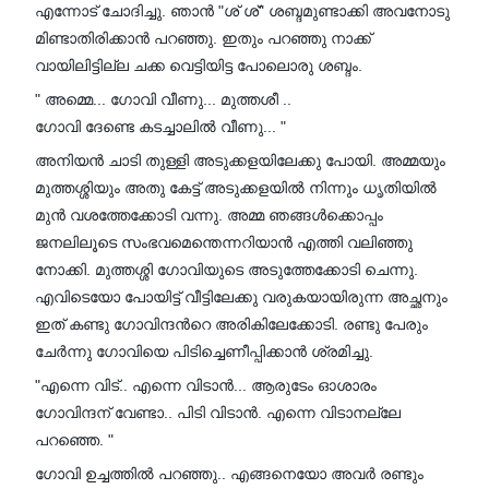
എന്നോട് ചോദിച്ചു. ഞാൻ "ശ് ശ്" ശബ്ദമുണ്ടാക്കി അവനോടു
മിണ്ടാതിരിക്കാൻ പറഞ്ഞു. ഇതും പറഞ്ഞു നാക്ക്
വായിലിട്ടില്ല ചക്ക വെട്ടിയിട്ട പോലൊരു ശബ്ദം.
" അമ്മെ... ഗോവി വീണു... മുത്തശീ ..
ഗോവി ദേണ്ടെ കടച്ചാലിൽ വീണു... "
അനിയൻ ചാടി തുള്ളി അടുക്കളയിലേക്കു പോയി. അമ്മയും
മുത്തശ്ശിയും അതു കേട്ട് അടുക്കളയിൽ നിന്നും ധൃതിയിൽ
മുൻ വശത്തേക്കോടി വന്നു. അമ്മ ഞങ്ങൾക്കൊപ്പം
ജനലിലൂടെ സംഭവമെന്തെന്നറിയാൻ എത്തി വലിഞ്ഞു
നോക്കി. മുത്തശ്ശി ഗോവിയുടെ അടുത്തേക്കോടി ചെന്നു.
എവിടെയോ പോയിട്ട് വീട്ടിലേക്കു വരുകയായിരുന്ന അച്ഛനും
ഇത് കണ്ടു ഗോവിന്ദൻറെ അരികിലേക്കോടി. രണ്ടു പേരും
ചേർന്നു ഗോവിയെ പിടിച്ചെണീപ്പിക്കാൻ ശ്രമിച്ചു.
"എന്നെ വിട്.. എന്നെ വിടാൻ... ആരുടേം ഓശാരം
ഗോവിന്ദന് വേണ്ടാ.. പിടി വിടാൻ. എന്നെ വിടാനല്ലേ
പറഞ്ഞെ. "
ഗോവി ഉച്ചത്തിൽ പറഞ്ഞു.. എങ്ങനെയോ അവർ രണ്ടും