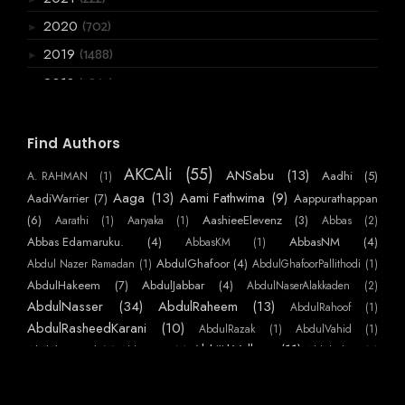
(702)
2020
►
(1488)
2019
►
(3867)
2018
►
(6066)
2017
►
(2955)
2016
Find Authors
▼
(720)
December
►
AKCAli
(55)
ANSabu
(13)
Aadhi
(5)
A. RAHMAN
(1)
(770)
November
►
Aaga
(13)
Aami Fathwima
(9)
AadiWarrier
(7)
Aappurathappan
(586)
October
(6)
AashieeElevenz
(3)
Aarathi
(1)
Aaryaka
(1)
Abbas
(2)
►
Abbas Edamaruku.
(4)
AbbasNM
(4)
AbbasKM
(1)
(384)
September
▼
AbdulGhafoor
(4)
Abdul Nazer Ramadan
(1)
AbdulGhafoorPallithodi
(1)
ഒരു ആത്മത്യക്കുറി പ്പ്
AbdulHakeem
(7)
AbdulJabbar
(4)
AbdulNaserAlakkaden
(2)
പട്ടം
AbdulNasser
(34)
AbdulRaheem
(13)
AbdulRahoof
(1)
ഇന്നലെക്കണ്ട ഗ്രാമം
AbdulRasheedKarani
(10)
AbdulRazak
(1)
AbdulVahid
(1)
AbhijithVelloor
(11)
Abdulmajeed
(7)
AbhiKattor
(1)
AbhilashKP
(1)
വ്യാകരണ മഞ്ജരി
AbhilashSurendranEzhamkulam
(1)
AbhilashYatheendran
(1)
AbhishekSS
കൊലുസ്
AbinMathew
(41)
(1)
AbinPaulose
(1)
Abirami Sukami
(1)
Abu
(1)