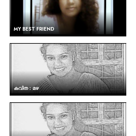
MY BEST FRIEND
കവിത : മഴ