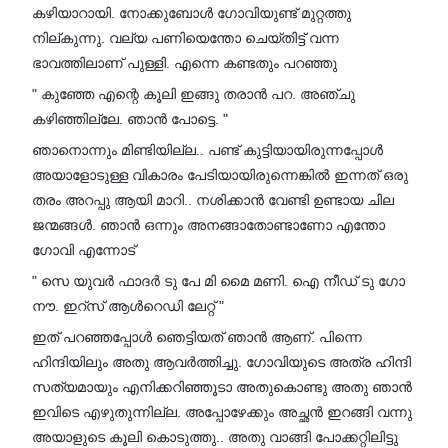
കഴിയാറായി. നോക്കുബോൾ ഗോവിയുണ്ട് മുറ്റത്തു
നില്കുന്നു. വല്യ പണിയെന്തോ ചെയ്തിട്ട് വന്ന
ഭാവത്തിലാണ് പുള്ളി. എന്നെ കണ്ടതും പറഞ്ഞു
" കുഞ്ഞേ എന്റെ കൂലി ഇങ്ങു തരാൻ പറ. അഞ്ചു
കഴിഞ്ഞില്ലേ. ഞാൻ പോട്ടെ. "
ഞാനൊന്നും മിണ്ടിയില്ല.. പണ്ട് കുട്ടിയായിരുന്നപ്പോൾ
അയാളോടുള്ള വികാരം പേടിയായിരുന്നെങ്കിൽ ഇന്നത് ഒരു
തരം അറപ്പു ആയി മാറി.. നശിക്കാൻ വേണ്ടി ഉണ്ടായ ചില
ജന്മങ്ങൾ. ഞാൻ ഒന്നും അനങ്ങാതോണ്ടാണോ എന്തോ
ഗോവി എന്നോട്
" സെ യുവർ ഫാദർ ടു പേ മി മൈ മണി. ഐ നീഡ് ടു ഗോ
നൗ. ഇറ്സ് ആൾറെഡി ലേറ്റ് "
ഇത് പറഞ്ഞപ്പോൾ ഞെട്ടിയത് ഞാൻ ആണ്‌. പിന്നെ
ഹിന്ദിയിലും അതു ആവർത്തിച്ചു. ഗോവിയുടെ അത്ര ഹിന്ദി
സത്യമായും എനിക്കറിഞ്ഞൂടാ അതുകൊണ്ടു അതു ഞാൻ
ഇവിടെ എഴുതുന്നില്ല. അപ്പോഴേക്കും അച്ഛൻ ഇറങ്ങി വന്നു
അയാളുടെ കൂലി കൊടുത്തു.. അതു വാങ്ങി പോക്കറ്റിലിട്ടു