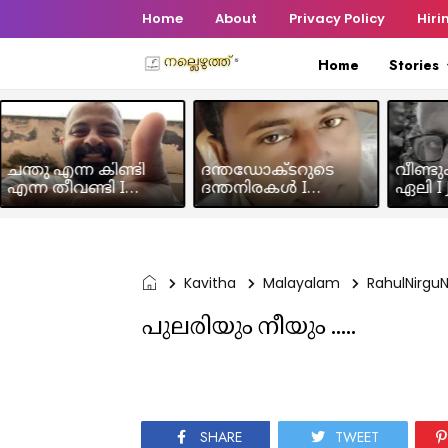
Home
About
Privacy Policy
Hiri
Home
Stories
ചന്തു എന്ന കിണ്ടി
ദന്തഡോക്ടറുടെ
വീണ്ടു
എന്ന തീവണ്ടി I
ദന്തനിരകൾ I
ഏലി I J
Humour Story I Rajeev
Humour I Hussain MK
Chakra
Panicker
Kavitha
Malayalam
RahulNirgu
പുലരിയും നീയും .....
SHARE
TWEET