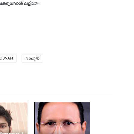
തേടുമ്പോൾ ലളിതേ-
RGUNAN
രാഹുൽ