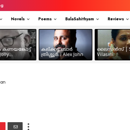
ng
Novels
Poems
BalaSahithyam
Reviews
ം കണയങ്കോട്ട്
കല്ക്കട്ട ബാർ
ലൈസൻസ് | S
olly
ത്രിശ്ശൂർ. i Alex John
Vilasini
makkil
Nan