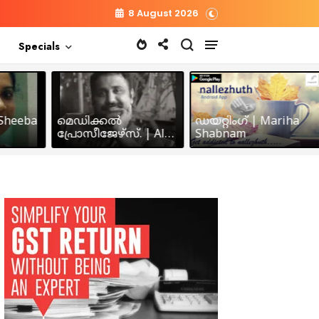
8 August 2026
Specials
heeba
മെഡിക്കൽ
ഡയറ്റിംഗ് | Mariha
പ്രോസീജേഴ്സ്‌. | Alex
Shabnam
John