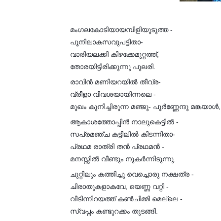
മംഗലകോടിയായമ്പിളിയുടുത്ത -
പൂനിലാകസവുപട്ടിതാ-
വാരിയലക്കി കിഴക്കേമുറ്റത്ത്,
തോരയിട്ടിരിക്കുന്നു പുലരി.
രാവിൻ മണിയറയിൽ തീവ്ര-
വ്രീളാ വിവശയായിന്നലെ -
മുഖം കുനിച്ചിരുന്ന മഞ്ജു- പൂർണ്ണേന്ദു മങ്കയാൾ,
ആകാശത്തോപ്പിൻ നാലുകെട്ടിൽ -
സപ്രമഞ്ച കട്ടിലിൽ കിടന്നിതാ-
പ്രഥമ രാത്രി തൻ പ്രഥമൻ -
മനസ്സിൽ വീണ്ടും നുകർന്നിടുന്നു.
ചുറ്റിലും കത്തിച്ചു വെച്ചൊരു നക്ഷത്ര -
ചിരാതുകളാകവേ, യെണ്ണ വറ്റി -
വീടിന്നിറയത്ത് കൺചിമ്മി മെല്ലെ -
സ്വപ്നം കണ്ടുറക്കം തുടങ്ങി.