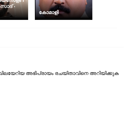
്യനോളം I
സാദ് -
കോമാളി
ടെ വിലയേറിയ അഭിപ്രായം രചയിതാവിനെ അറിയിക്കുക