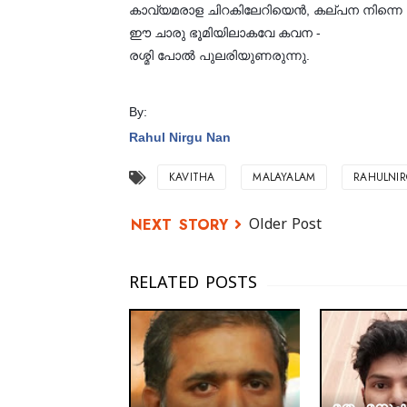
കാവ്യമരാള ചിറകിലേറിയെൻ, കല്പന നിന്നെ 
ഈ ചാരു ഭൂമിയിലാകവേ കവന -
രശ്മി പോൽ പുലരിയുണരുന്നു.
By:
Rahul Nirgu Nan
KAVITHA
MALAYALAM
RAHULNI
Older Post