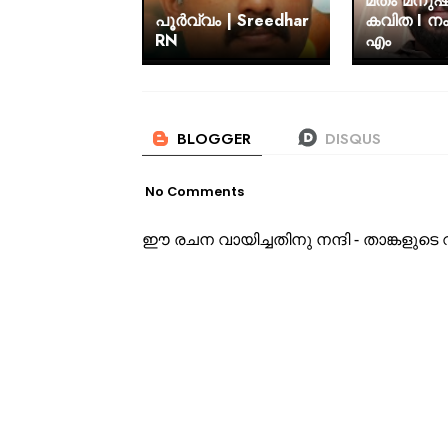
മതം മനുഷ
പൂർവ്വം | Sreedhar
കവിത I നം
RN
എം
No Comments
ഈ രചന വായിച്ചതിനു നന്ദി - താങ്കളു