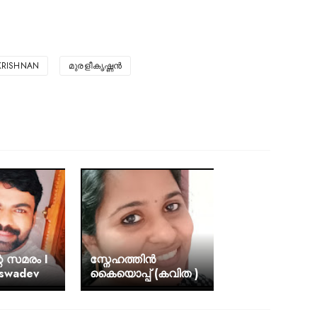
KRISHNAN
മുരളീകൃഷ്ണൻ
െ സമരം I
സ്നേഹത്തിൻ
iswadev
കൈയൊപ്പ് (കവിത )