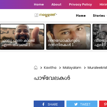
Home
About
Privacy Policy
Hiri
Home
Stories
ചന്തു എന്ന കിണ്ടി
ദന്തഡോക്ടറുടെ
വീണ്ടു
എന്ന തീവണ്ടി I
ദന്തനിരകൾ I
ഏലി I J
Humour Story I Rajeev
Humour I Hussain MK
Chakra
Panicker
Kavitha
Malayalam
Muraleekri
പാഴ്‌വേലകൾ
SHARE
TWEET