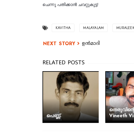
ചെന്നു പതിക്കാൻ ചവറ്റുകുട്ട!
KAVITHA
MALAYALAM
MURALEE
ഉന്‍മാദി
തെരുവിന്റ
പെണ്ണ്.
Vineeth V