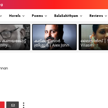
ng
Novels
Poems
BalaSahithyam
Reviews
ം കണയങ്കോട്ട്
കല്ക്കട്ട ബാർ
ലൈസൻസ് | S
olly
ത്രിശ്ശൂർ. i Alex John
Vilasini
makkil
shnan