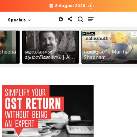
8 August 2026
Specials
heeba
മെഡിക്കൽ
ഡയറ്റിംഗ് | Mariha
പ്രോസീജേഴ്സ്‌. | Alex
Shabnam
John