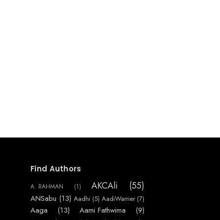
Find Authors
AKCAli
(55)
A. RAHMAN
(1)
ANSabu
(13)
Aadhi
(5)
AadiWarrier
(7)
Aaga
(13)
Aami Fathwima
(9)