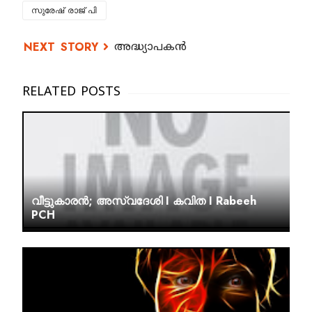
സുരേഷ് രാജ് പി
അദ്ധ്യാപകൻ
വീട്ടുകാരൻ; അസ്വദേശി I കവിത I Rabeeh
PCH