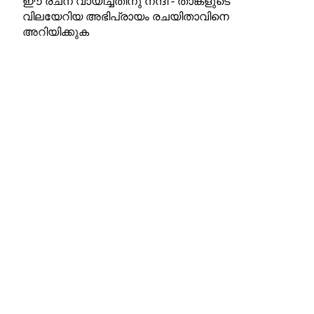
ഈ രചന വായിച്ചതിനു നന്ദി - താങ്കളുടെ
വിലയേറിയ അഭിപ്രായം രചയിതാവിനെ
അറിയിക്കുക