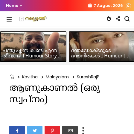
Home
7 August 2026
ചന്തു എന്ന കിണ്ടി എന്ന
ദന്തഡോക്ടറുടെ
തീവണ്ടി I Humour Story I
ദന്തനിരകൾ I Humour I
Rajeev Panicker
Hussain MK
Kavitha
Malayalam
SureshRajP
ആണുകാണൽ (ഒരു
സ്വപ്നം)