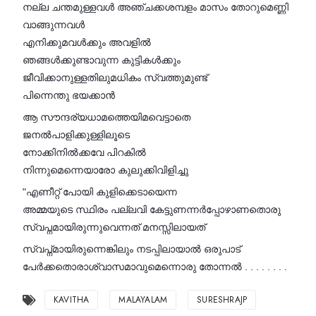
നല്ല ചന്തമുള്ളവൾ അഞ്ചക്കശമ്പളം മാസം തോറുമെണ്ണി
വാങ്ങുന്നവൾ
എനിക്കുമവൾക്കും അവളിൽ
ഞങ്ങൾക്കുണ്ടാവുന്ന കുട്ടികൾക്കും
ജീവിക്കാനുള്ളതിലുമധികം സ്വത്തുമുണ്ട്‌
പിന്നെന്തു ഭയക്കാൻ
ആ സൗന്ദര്യധാമത്തെയിമവെട്ടാതെ
ജനൽപാളിക്കുള്ളിലൂടെ
നോക്കിനിൽക്കവേ പിറകിൽ
നിന്നുമെന്നെയാരോ കുലുക്കിവിളിച്ചു
"എണീറ്റ്‌ പോയി കുളിക്കെടായെന്ന
അമ്മയുടെ സ്ഥിരം പല്ലവി കേട്ടുണന്നർപ്പോഴാണതൊരു
സ്വപ്നമായിരുന്നുവെന്നത്‌ മനസ്സിലായത്‌
സ്വപ്ന്മായിരുന്നെങ്കിലും നടപ്പിലായാൽ ഒരുപാട്‌
പേർക്കതൊരാശ്വാസമാവുമെന്നൊരു തോന്നൽ . . . . . . . .
KAVITHA
MALAYALAM
SURESHRAJP