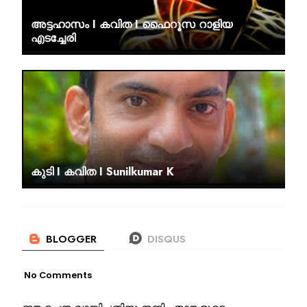
അട്ടഹാസം I കവിത I ഫൈറൂസ റാളിയ
എടച്ചേരി
കുടി I കവിത I Sunilkumar K
No Comments