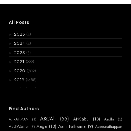
All Posts
(4)
2025
►
(4)
2024
►
(3)
2023
►
(222)
2021
►
(702)
2020
►
(1488)
2019
►
(3867)
2018
►
(6066)
2017
►
(2955)
2016
Find Authors
▼
(720)
December
►
AKCAli
(55)
ANSabu
(13)
Aadhi
(5)
A. RAHMAN
(1)
(770)
November
►
Aaga
(13)
Aami Fathwima
(9)
AadiWarrier
(7)
Aappurathappan