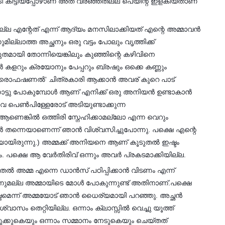
 അടി കിട്ടിയപ്പോഴാണ് അത് വരഞ്ഞതല്ല പെയിന്റ് ഇളകിയതാണ്
 എന്റേത് എന്ന് ആദ്യം മനസിലാക്കിയത് എന്റെ അമ്മാവൻ
ല്ലാത്ത അച്ഛനും ഒരു വട്ടം പോലും വൃത്തിക്ക്
തമായി തോന്നിയെങ്കിലും കുഞ്ഞിന്റെ കഴിവിനെ
്ടർ കളറും ക്രയോനും പേപ്പറും ബ്രഷും ഒക്കെ കണ്ണും
 'പ്രൊഫഷണൽ' ചിത്രകാരി ആക്കാൻ അവര് കുറെ പാട്
നോട്ടു പോകുമ്പോൾ ആണ് എനിക്ക് ഒരു അനിയൻ ഉണ്ടാകാൻ
െ പെൺപിള്ളേരോട് അടിയുണ്ടാക്കുന്ന
ണെങ്കിൽ ഒത്തിരി സ്നേഹിക്കാമല്ലോ എന്ന വെറും
 തന്നെയാണെന്ന് ഞാൻ വിശ്വസിച്ചുപോന്നു. പക്ഷെ എന്റെ
ായിരുന്നു.) അമ്മക്ക് അനിയനെ ആണ് കൂടുതൽ ഇഷ്ടം
യും. പക്ഷെ ആ വേർതിരിവ് ഒന്നും അവർ പ്രകടമാക്കിയില്ല.
മുതൽ അമ്മ എന്നെ ഡാൻസ് പഠിപ്പിക്കാൻ വിടണം എന്ന്
്നുമല്ല അമ്മായിടെ മോൾ പോകുന്നുണ്ട് അതിനാണ്.പക്ഷെ
ടമെന്ന് അമ്മയോട് ഞാൻ ധൈര്യമായി പറഞ്ഞു. അച്ഛൻ
ശ്വാസം തെറ്റിയില്ല. ഒന്നാം ക്ലാസ്സിൽ വെച്ചു യൂത്ത്
ടുക്കുകെയും ഒന്നാം സമ്മാനം നേടുകെയും ചെയ്തത്