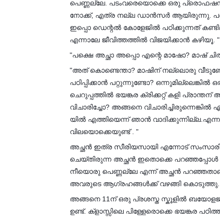
പെണ്ണല്ലേ. പടംവരെയൊക്കെ ഒരു പ്രൊഫഷൻ ആ
നോക്ക്, എത്ര നല്ല ഡാൻസർ ആയിരുന്നു. പക്
ഇപ്പൊ ഡെന്റൽ കോളേജിൽ പഠിക്കുന്നത് കണ്
എന്നാലേ ജീവിത്തത്തിൽ വിജയിക്കാൻ കഴിയൂ. "
"പക്ഷെ അച്ഛാ അപ്പൊ എന്റെ മാഷോ? മാഷ് ചിത്ര
"അത് കൊണ്ടെന്താ? മാഷിന് നല്ലൊരു വീടുണ്ട
പഠിപ്പിക്കാൻ പറ്റുന്നുണ്ടോ? ഒന്നുമില്ലെങ്കിൽ
ചെറുപ്പത്തിൽ ഭയങ്കര ക്രിക്കറ്റ് കളി പ്രാന്തന
വിചാരിച്ചോ? അങ്ങനെ വിചാരിച്ചിരുന്നെങ്കിൽ
യിൽ എത്തിയെന്ന് ഞാൻ വാദിക്കുന്നില്ല.എന്
വിലയൊക്കെയുണ്ട് . "
അച്ഛൻ ഇത്ര സീരിയസായി എന്നോട് സംസാരിക്കു
ചെയ്തിരുന്ന അച്ഛൻ ഇതൊക്കെ പറഞ്ഞപ്പോൾ 
നീയൊരു പെണ്ണല്ലേ എന്ന് അച്ഛൻ പറഞ്ഞതാണ്.
അവരുടെ ആഗ്രഹങ്ങൾക്ക് വഴങ്ങി കൊടുത്തു.
അങ്ങനെ 11ന് ഒരു പ്രശസ്ത സ്കൂളിൽ ബയോളജ
ഉണ്ട്. ക്‌ളാസ്സിലെ പിള്ളേരൊക്കെ ഭയങ്കര പ