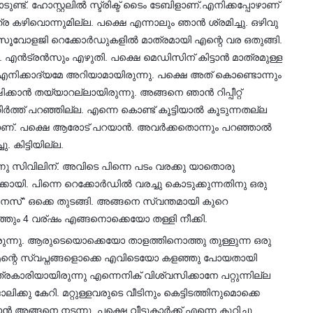
ണ്ട്. ഹോസ്റ്റലിൽ സ്ട്രിക്ട് ടൈം ടേബിളാണ്.എനിക്കപ്പോഴാണ്
്ര കഴിവൊന്നുമില്ല. പക്ഷെ എന്നാലും ഞാൻ ശ്രമിച്ചു. ഒഴിവു
, സൂവോളജി റെക്കോർഡുകളിൽ മാത്രമായി എന്റെ വര ഒതുങ്ങി.
. എൻട്രൻസും എഴുതി. പക്ഷെ മെഡിസിന് കിട്ടാൻ മാത്രമുള്ള
ന് എനിക്കാദ്യമേ അറിയാമായിരുന്നു. പക്ഷെ അത് കൊണ്ടൊന്നും
കാൻ തയ്യാറല്ലായിരുന്നു. അങ്ങനെ ഞാൻ റിപ്പീറ്റ്
ത്ത് പറഞ്ഞില്ല. എന്നെ കൊണ്ട് കൂട്ടിയാൽ കൂടുന്നതല്ല
ാണ്. പക്ഷെ ആരോട് പറയാൻ. അവർക്കതൊന്നും പറഞ്ഞാൽ
ു. കിട്ടിയില്ല.
ർന്നു സിവിലിന്. അവിടെ പിന്നെ പടം വരക്കു യാതൊരു
ിക്കായി. പിന്നെ റെക്കോർഡിൽ വരച്ചു കൊടുക്കുന്നതിനു ഒരു
സ്" ഒക്കെ തുടങ്ങി. അങ്ങനെ സ്വന്തമായി കുറെ
ടുത്തും 4 വര്ഷം എങ്ങനൊക്കെയോ തള്ളി നീക്കി.
രുന്നു. ആരുടെയൊക്കെയോ താളത്തിനൊത്തു തുള്ളുന്ന ഒരു
. എന്റെ സ്വപ്നങ്ങളൊക്കെ എവിടെയോ കളഞ്ഞു പോയതായി
കാരിയായിരുന്നു എന്നെനിക് വിശ്വസിക്കാനേ പറ്റുന്നില്ല
ക്കു കേറി. മറ്റുള്ളവരുടെ വീടിനും കെട്ടിടത്തിനുമൊക്കെ
അങ്ങനെ നടന്നു. പക്ഷെ വീട്ടുകാർക്ക് എന്നെ കുറിച്ചു