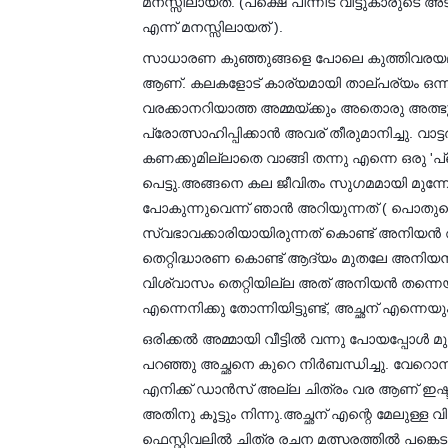
മനസ്സിലായത്. (പക്ഷെ പിന്നീട് വീട്ടുകാരുടെ
എന്ന് മനസ്സിലായത് ).
സാധാരണ കുഞ്ഞുങ്ങളെ പോലെ കുത്തിവരയല്ല
ആണ്. കലകളോട് കാര്യമായി താല്പര്യം ഒന്നുമി
വരക്കാനറിയാത്ത അമ്മയ്ക്കും അതൊരു അത്ഭു
പ്രോത്സാഹിപ്പിക്കാൻ അവര് തീരുമാനിച്ചു. വാട
കണക്കുമില്ലാതെ വാങ്ങി തന്നു എന്നെ ഒരു
പെട്ടു.അങ്ങനെ കല ജീവിതം സുഗമമായി മുന്
പോകുന്നുവെന്ന് ഞാൻ അറിയുന്നത് ( പൊതുവ
സ്വഭാവക്കാരിയായിരുന്നത് കൊണ്ട് അനിയൻ ആ
തെറ്റിദ്ധാരണ കൊണ്ട് ആദ്യം മുതലേ അനിയൻ
വിശ്വാസം തെറ്റിയില്ല അത് അനിയൻ തന്നെയ
എന്നെനിക്കു തോന്നിയിട്ടുണ്ട്, അച്ഛന് എന്നെ
ഒരിക്കൽ അമ്മായി വീട്ടിൽ വന്നു പോയപ്പോൾ 
പറഞ്ഞു അച്ഛനെ കുറെ നിർബന്ധിച്ചു. വേറൊന
എനിക്ക് ഡാൻസ് അല്ല ചിത്രം വര ആണ് ഇഷ്
അതിനു കൂട്ടും നിന്നു.അച്ഛന് എന്റെ മേലുള്ള വി
ഫെസ്റ്റിവലിൽ ചിത്ര രചന മത്സരത്തിൽ പങ്കെ