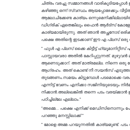
ചിത്രം വരച്ചു സമ്മാനങ്ങൾ വാരികൂടിയപ്പോൾ ഇ
കഴിഞ്ഞു ഒന്ന് സ്വസ്ഥം ആയപ്പോഴേക്കും വീട
ആലോചിക്കേണ്ട കാര്യം ഒന്നുമെനിക്കില്ലായിരു
ഡിഗ്രിക് ഏതെങ്കിലും ഫൈൻ ആർട്സ് കോളേജ
കാര്യമായിരുന്നു. അത് ഞാൻ അച്ഛനോട് ഒരിക്ക
പക്ഷെ അതിന്റെ ഇടക്കാണ് ഈ എ പ്ലസ് ഒരു വ
" ഫുൾ എ പ്ലസ് ഒക്കെ കിട്ടീട്ട് ഹ്യൂമാനിറ്റ
പാസ്സായവരാ അതിൽ കേറിപ്പറ്റുന്നത്. മുഴുവൻ
ആണെടുക്കാറ്. അത് മാത്രമല്ല. നിന്നെ ഒരു
ആഗ്രഹം. അത് കൊണ്ട് നീ സയൻസ് എടുത്താൽ 
തുടങ്ങണം.സമയം കിട്ടുമ്പോൾ പടമൊക്കെ വര
എന്നിട്ട് വേണം എനിക്കാ സജിനിയുടെയും നിർ
നിക്കാൻ.അല്ലെങ്കിൽ തന്നെ പടം വരയ്ക്കാൻ 
പഠിച്ചില്ലേ എല്ലാം."
"അമ്മെ... പക്ഷെ എനിക്ക് മെഡിസിനൊന്നും പോക
പറഞ്ഞു മനസ്സിലാക്ക് "
" മോളെ അമ്മ പറയുന്നതിൽ കാര്യമുണ്ട്. 