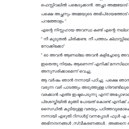
ഫെസ്റ്റിവലിൽ പങ്കെടുക്കാൻ. അച്ഛാ അമ്മയോട് ഒ
പക്ഷെ അച്ഛനും അമ്മയുടെ അഭിപ്രായത്തോട് യോ
പറഞ്ഞോളം "
എന്റെ നിസ്സഹായ അവസ്ഥ കണ്ട് എന്റെ നല്ലവ
" നീ കൂടുതൽ ചിരിക്കണ്ട. നീ പത്താം ക്ലാസ്സ
നോക്കിക്കോ"
" ഓ അവൻ ആണല്ലേ അവൻ കളിച്ചോട്ടെ അവൻ പഠി
ഇതെന്തു നിയമം ആണെന്ന് എനിക്ക് മനസിലായ
അനുസരിക്കാമെന്ന് വെച്ചു.
ആ വർഷം ഞാൻ നന്നായി പഠിച്ചു. പക്ഷെ ഞാൻ 
വരുന്ന വഴി പാടത്തും അടുത്തുള്ള ഗ്രൗണ്ടില
വരക്കാൻ എത്ര ഇഷ്ടപെടുന്നു എന്ന് അപ്പോഴാണ
പ്രശസ്തിയിൽ മുങ്ങി പോയത് കൊണ്ട് എനിക്ക്
സൈഡിൽ കൂടിയുള്ള വരയും പഠിത്തവുമൊക്കെയാ
നന്നായി എഴുതി.റിസൾട്ട് വന്നപ്പോൾ ഫുൾ എ 
അഭിനന്ദനങ്ങൾ ,സ്വീകരണങ്ങൾ.. അങ്ങനെ അ