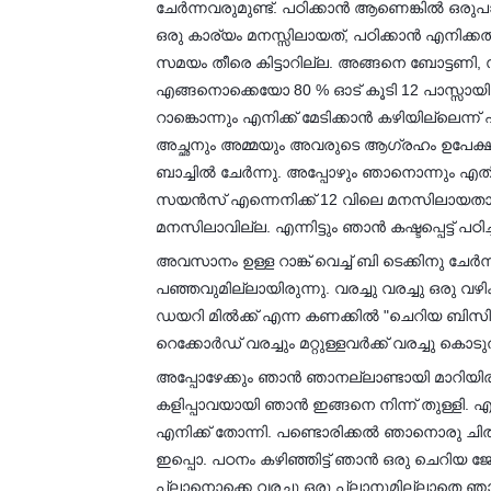
ചേർന്നവരുമുണ്ട്. പഠിക്കാൻ ആണെങ്കിൽ ഒരുപാടു
ഒരു കാര്യം മനസ്സിലായത്, പഠിക്കാൻ എനിക്കത
സമയം തീരെ കിട്ടാറില്ല. അങ്ങനെ ബോട്ടണി
എങ്ങനൊക്കെയോ 80 % ഓട് കൂടി 12 പാസ്സായി
റാങ്കൊന്നും എനിക്ക് മേടിക്കാൻ കഴിയില്ലെന്
അച്ഛനും അമ്മയും അവരുടെ ആഗ്രഹം ഉപേക്ഷിക്
ബാച്ചിൽ ചേർന്നു. അപ്പോഴും ഞാനൊന്നും എതിർ
സയൻസ് എന്നെനിക്ക് 12 വിലെ മനസിലായത
മനസിലാവില്ല. എന്നിട്ടും ഞാൻ കഷ്ടപ്പെട്ട് പഠിച്ച
അവസാനം ഉള്ള റാങ്ക് വെച്ച് ബി ടെക്കിനു ചേ
പഞ്ഞവുമില്ലായിരുന്നു. വരച്ചു വരച്ചു ഒരു വഴ
ഡയറി മിൽക്ക് എന്ന കണക്കിൽ "ചെറിയ ബിസിന
റെക്കോർഡ് വരച്ചും മറ്റുള്ളവർക്ക് വരച്ചു കൊ
അപ്പോഴേക്കും ഞാൻ ഞാനല്ലാണ്ടായി മാറിയി
കളിപ്പാവയായി ഞാൻ ഇങ്ങനെ നിന്ന് തുള്ളി
എനിക്ക് തോന്നി. പണ്ടൊരിക്കൽ ഞാനൊരു ചിത്ര
ഇപ്പൊ. പഠനം കഴിഞ്ഞിട്ട് ഞാൻ ഒരു ചെറിയ ജോലി
പ്ലാനൊക്കെ വരച്ചു ഒരു പ്ലാനുമില്ലാതെ ഞാൻ 