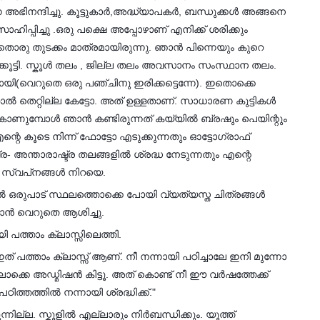
 അഭിനന്ദിച്ചു. കൂട്ടുകാർ,അദ്ധ്യാപകർ, ബന്ധുക്കൾ അങ്ങനെ
ിപ്പിച്ചു .ഒരു പക്ഷെ അപ്പോഴാണ് എനിക്ക് ശരിക്കും
 അതൊരു തുടക്കം മാത്രമായിരുന്നു. ഞാൻ പിന്നെയും കുറെ
ക്കൂട്ടി. സ്കൂൾ തലം , ജില്ല തലം അവസാനം സംസ്ഥാന തലം.
യി(വെറുതെ ഒരു പഞ്ചിനു ഇരിക്കട്ടെന്നേ). ഇതൊക്കെ
ഞാൽ തെറ്റില്ല കേട്ടോ. അത് ഉള്ളതാണ്. സാധാരണ കുട്ടികൾ
ം കാണുമ്പോൾ ഞാൻ കണ്ടിരുന്നത് കയ്യിൽ ബ്രഷും പെയിന്റും
റെ കൂടെ നിന്ന് ഫോട്ടോ എടുക്കുന്നതും ഓട്ടോഗ്രാഫ്
ട്ര- അന്താരാഷ്ട്ര തലങ്ങളിൽ ശ്രദ്ധ നേടുന്നതും എന്റെ
െ സ്വപ്‌നങ്ങൾ നിറയെ.
്കിൽ ഒരുപാട് സ്ഥലത്തൊക്കെ പോയി വ്യത്യസ്ത ചിത്രങ്ങൾ
ാൻ വെറുതെ ആശിച്ചു.
പത്താം ക്ലാസ്സിലെത്തി.
് പത്താം ക്ലാസ്സ് ആണ്. നീ നന്നായി പഠിച്ചാലേ ഇനി മുന്നോ
ലൊക്കെ അഡ്മിഷൻ കിട്ടൂ. അത് കൊണ്ട് നീ ഈ വർഷത്തേക്ക്
ഠിത്തത്തിൽ നന്നായി ശ്രദ്ധിക്ക്."
ന്നില്ല. സ്കൂളിൽ എല്ലാരും നിർബന്ധിക്കും. യൂത്ത്