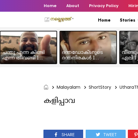
Home
About
Privacy Policy
Hiri
Home
Stories
ചന്തു എന്ന കിണ്ടി
ദന്തഡോക്ടറുടെ
വീണ്ടു
എന്ന തീവണ്ടി I
ദന്തനിരകൾ I
ഏലി I J
Humour Story I Rajeev
Humour I Hussain MK
Chakra
Panicker
Malayalam
ShortStory
Uthara
കളിപ്പാവ
SHARE
TWEET