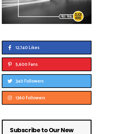
12,740 Likes
5,600 Fans
340 Followers
1360 Followers