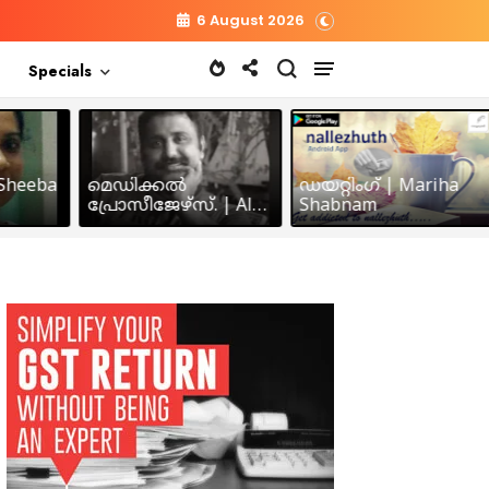
6 August 2026
Specials
heeba
മെഡിക്കൽ
ഡയറ്റിംഗ് | Mariha
പ്രോസീജേഴ്സ്‌. | Alex
Shabnam
John