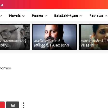
ng
Novels
Poems
BalaSahithyam
Reviews
ം കണയങ്കോട്ട്
കല്ക്കട്ട ബാർ
ലൈസൻസ് | S
olly
ത്രിശ്ശൂർ. i Alex John
Vilasini
makkil
Thomas