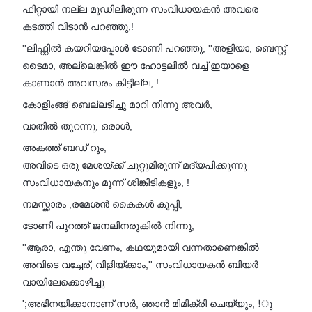
ഫിറ്റായി നല്ല മൂഡിലിരുന്ന സംവിധായകൻ അവരെ
കടത്തി വിടാൻ പറഞ്ഞു,!
''ലിഫ്റ്റിൽ കയറിയപ്പോൾ ടോണി പറഞ്ഞു, ''അളിയാ, ബെസ്റ്റ്
ടൈമാ, അല്ലെങ്കിൽ ഈ ഹോട്ടലിൽ വച്ച് ഇയാളെ
കാണാൻ അവസരം കിട്ടില്ല, !
കോളിംങ്ങ് ബെല്ലടിച്ചു മാറി നിന്നു അവർ,
വാതിൽ തുറന്നു, ഒരാൾ,
അകത്ത് ബഡ് റൂം,
അവിടെ ഒരു മേശയ്ക്ക് ചുറ്റുമിരുന്ന് മദ്യപിക്കുന്നു
സംവിധായകനും മൂന്ന് ശിങ്കിടികളും, !
നമസ്ക്കാരം ,രമേശൻ കൈകൾ കൂപ്പി,
ടോണി പുറത്ത് ജനലിനരുകിൽ നിന്നു,
''ആരാ, എന്തു വേണം, കഥയുമായി വന്നതാണെങ്കിൽ
അവിടെ വച്ചേര്, വിളിയ്ക്കാം,'' സംവിധായകൻ ബിയർ
വായിലേക്കൊഴിച്ചു
';അഭിനയിക്കാനാണ് സർ, ഞാൻ മിമിക്രി ചെയ്യും, !ു