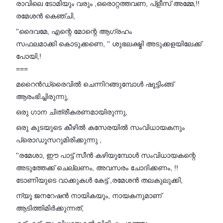
രാവിലെ ടോമിയും വരും ,ഒരൊറ്റത്തവണ, പ്ളീസ് അമ്മേ,!!
രമേശൻ കെഞ്ചി,
''ദൈവമേ, എന്റെ മോന്റെ ആഗ്രഹം
സഫലമാക്കി കൊടുക്കണെ, '' ശുഭലക്ഷ്മി അടുക്കളയിലേക്ക്
പോയി,!
===
മറൈൻഡ്രൈവിൽ ചെന്നിറങ്ങുമ്പോൾ ഷൂട്ടിംങ്ങ്
ആരംഭിച്ചിരുന്നു,
ഒരു ഗാന ചിത്രീകരണമായിരുന്നു,
ഒരു കുടയുടെ കീഴിൽ കസേരയിൽ സംവിധായകനും
പ്രൊഡൂസറുമിരിക്കുന്നു ,
''രമേശാ, ഈ പാട്ട് സീൻ കഴിയുമ്പോൾ സംവിധായകന്റെ
അടുത്തേക്ക് ചെല്ലണം, അവസരം ചോദിക്കണം, !!
ടോണിയുടെ വാക്കുകൾ കേട്ട് ,രമേശൻ തലകുലുക്കി,
ന്യൂ ജനറേഷൻ നായികയും, നായകനുമാണ്
ആടിത്തിമിർക്കുന്നത്,