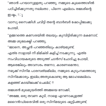
''ഞാൻ പറയാനുളളതു പറഞ്ഞു, നമ്മുടെ കുലത്തൊഴിൽ
പഠിച്ചിരിക്കുന്നതു നല്ലതാ , പിന്നെ എല്ലാം രമേശിന്റെ
ഇഷ്ടം, !ു
വാസു സൈക്കിൾ ചവിട്ടി തന്റെ ബാർബർ ഷോപ്പിലേക്കു
പോയി,
''ഉമ്മറത്തെ കസേരയിൽ തലയും കുമ്പിട്ടിരിക്കുന്ന മകനോട്,
അമ്മ ശുഭലക്ഷ്മി പറഞ്ഞു,
''മോനെ, അച്ഛൻ പറഞ്ഞതിലും കാര്യമുണ്ട്,
എത്ര നാളായി നീ മിമിക്രി കളിച്ച് നടക്കുന്നു, എത്ര
സംവിധായകരുടെ അടുത്ത് ചാൻസ് ചോദിച്ചു പോയി,
ആരെങ്കിലും അവസരം തന്നോ, കാരണമെന്താ,
നമുക്ക് സിനിമ പാരമ്പര്യമില്ല, നമ്മുടെ കുടുംമ്പത്തൊരു
സിനിമക്കാരും ഇല്ല,അതുകൊണ്ടു ആ മോഹമെല്ലാം
കളഞ്ഞ് കടയിലേക്ക് ചെല്ല്, !!
രമേശൻ മുഖമുയർത്തി അമ്മയെ നോക്കി,
''അമ്മേ, ഒരു തവണ കൂടി, നാളെ എറണാകുളത്ത്
മറൈൻഡ്രൈവിൽ ഒരു സിനിമയുടെ ഷൂട്ടിംങ്ങുണ്ട്,