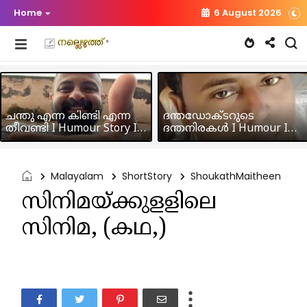
Home
6 August 2026
ചന്തു എന്ന കിണ്ടി എന്ന
ദന്തഡോക്ടറുടെ
തീവണ്ടി I Humour Story I
ദന്തനിരകൾ I Humour I
Rajeev Panicker
Hussain MK
Malayalam
ShortStory
ShoukathMaitheen
സിനിമയ്ക്കുളളിലെ
സിനിമ, (കഥ,)