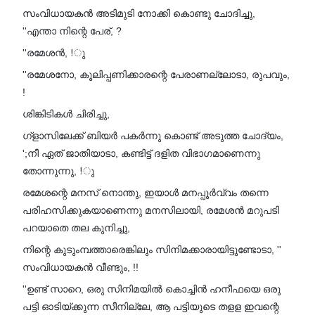
സംവിധായകൻ അടിമുടി നോക്കി കൊണ്ടു ചോദിച്ചു,
''എന്താ നിന്റെ പേര്, ?
''രമേശൻ, !ു
''രമേശനോ, കൂലിപ്പണിക്കാരന്റെ പേരാണല്ലോടാ, രുപവും,
!
ശിങ്കിടികൾ ചിരിച്ചു,
ഗ്ളാസിലേക്ക് ബിയർ പകർന്നു കൊണ്ട് അടുത്ത ചോദ്യം,
';നീ ഏത് ജാതിയാടാ, കണ്ടിട്ട് ദളിത വിഭാഗമാണെന്നു
തോന്നുന്നു, !ു
രമേശന്റെ മനസ് നൊന്തു, ഇയാൾ മനപ്പൂർവ്വം തന്നെ
പരിഹസിക്കുകയാണെന്നു മനസിലായി, രമേശൻ മറുപടി
പറയാതെ തല കുനിച്ചു,
നിന്റെ കുടുംമ്പത്താരെങ്കിലും സിനിമക്കാരായിട്ടുണ്ടോടാ, ''
സംവിധായകൻ വീണ്ടും, !!
''ഉണ്ട് സാറെ, ഒരു സിനിമയിൽ കൊച്ചിൻ ഹനീഫയെ ഒരു
പട്ടി ഓടിയ്ക്കുന്ന സീനില്ലേ, ആ പട്ടിയുടെ തളള ഇവന്റെ