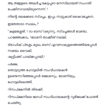
ആ തളേളടെ അലർച്ച കേട്ടപ്പഴാ മനസിലായത് സംഗതി
പേക്കിനാവായിരുന്നെന്ന്, !
നിന്റെ ഒലക്കേടെ സ്വപ്നം, ഇപ്പം നാട്ടുകാര് കൈവച്ചേനെ,
ഇതേതാടാ സ്ഥലം,?
''കളമശ്ശേരി, ! ദാ ബസ് വരുന്നു, സ്വപ്നങ്ങൾ വേണ്ടാ,
പറഞ്ഞേക്കാം, !ടോണി താക്കീത് നല്കി,
ട്രാഫിക് പ്രശ്നം മൂലം ബസ് എറണാകുളത്തെത്തിയപ്പോൾ
സമയം വൈകി,
ഷൂട്ടിംങ്ങ് പായ്ക്കപ്പായി,!
പക്ഷേ,
തൊട്ടടുത്ത ഹോട്ടലിൽ സംവിധായകൻ
ഉണ്ടെന്നറിഞ്ഞപ്പോൾ രമേശനും, ടോണിയും,
ഹോട്ടലിലെത്തി,
റിസപ്ക്ഷനിൽ തിരക്കി,
റിസപ്ക്ഷനിലെ ലേഡി സംവിധായകന്റെ റൂമിലേക്ക് ഫോൺ
ചെയ്തു,