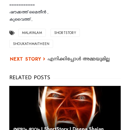
===========
ഷൗക്കത്ത് മൈതീൻ ,
കുവൈത്ത് ,
MALAYALAM
SHORTSTORY
SHOUKATHMAITHEEN
എനിക്കിപ്പോൾ അമ്മയുമില്ല
രണ്ടാം ഭാവം I ShortStory I Deepa Shajan