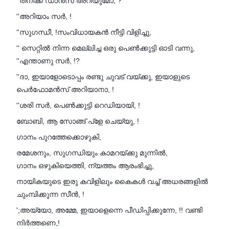
''തനിക്ക് ഡാൻസ് അറിയുമോ, ?
''അറിയാം സർ, !
''സുഗന്ധീ, !സംവിധായകൻ നീട്ടി വിളിച്ചു,
'' സെറ്റിൽ നിന്ന മെല്ലിച്ച ഒരു പെൺക്കുട്ടി ഓടി വന്നു,
''എന്താണു സർ, !?
''ദാ, ഇയാളോടൊപ്പം രണ്ടു ചുവട് വയ്ക്കു, ഇയാളുടെ
പെർഫോമൻസ് അറിയാനാ, !
''ശരി സർ, പെൺക്കുട്ടി റെഡിയായി, !
ബോബി, ആ സോങ്ങ് പ്ളേ ചെയ്യു, !
ഗാനം പുറത്തേക്കൊഴുകി,
രമേശനും, സുഗന്ധിയും കാമറയ്ക്കു മുന്നിൽ,
ഗാനം ഒഴുകിയെത്തി, ന്യത്തം ആരംഭിച്ചു,
നായികയുടെ ഇരു കവിളിലും കൈകൾ വച്ച് അധരങ്ങളിൽ
ചുംമ്പിക്കുന്ന സീൻ, !
';അയ്യോ, അമ്മേ, ഇയാളെന്നെ പീഡിപ്പിക്കുന്നേ, !! വണ്ടി
നിർത്തണെ,!