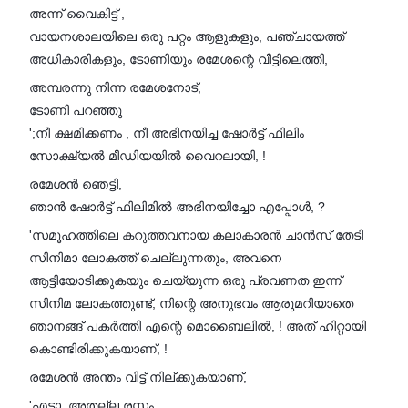
അന്ന് വൈകിട്ട് ,
വായനശാലയിലെ ഒരു പറ്റം ആളുകളും, പഞ്ചായത്ത്
അധികാരികളും, ടോണിയും രമേശന്റെ വീട്ടിലെത്തി,
അമ്പരന്നു നിന്ന രമേശനോട്,
ടോണി പറഞ്ഞു
';നീ ക്ഷമിക്കണം , നീ അഭിനയിച്ച ഷോർട്ട് ഫിലിം
സോക്ഷ്യൽ മീഡിയയിൽ വൈറലായി, !
രമേശൻ ഞെട്ടി,
ഞാൻ ഷോർട്ട് ഫിലിമിൽ അഭിനയിച്ചോ എപ്പോൾ, ?
'സമൂഹത്തിലെ കറുത്തവനായ കലാകാരൻ ചാൻസ് തേടി
സിനിമാ ലോകത്ത് ചെല്ലുന്നതും, അവനെ
ആട്ടിയോടിക്കുകയും ചെയ്യുന്ന ഒരു പ്രവണത ഇന്ന്
സിനിമ ലോകത്തുണ്ട്, നിന്റെ അനുഭവം ആരുമറിയാതെ
ഞാനങ്ങ് പകർത്തി എന്റെ മൊബൈലിൽ, ! അത് ഹിറ്റായി
കൊണ്ടിരിക്കുകയാണ്, !
രമേശൻ അന്തം വിട്ട് നില്ക്കുകയാണ്,
'എടാ, അതല്ല രസം,