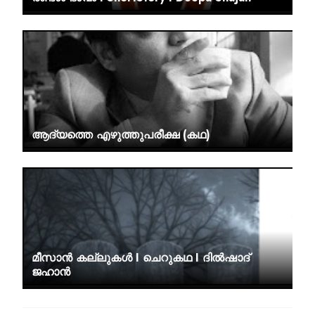
ആദ്യത്തെ എഴുത്തുപരീക്ഷ (കഥ)
മീസാൻ കല്ലുകൾ I ചെറുകഥ I ദിൽഷാദ്
ജഹാൻ