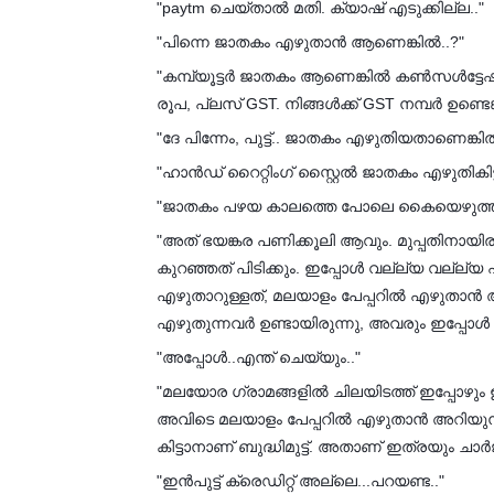
"paytm ചെയ്താൽ മതി. ക്യാഷ് എടുക്കില്ല.."
"പിന്നെ ജാതകം എഴുതാൻ ആണെങ്കിൽ..?"
"കമ്പ്യൂട്ടർ ജാതകം ആണെങ്കിൽ കൺസൾട്ടേഷ
രൂപ, പ്ലസ് GST. നിങ്ങൾക്ക് GST നമ്പർ ഉണ്ടെങ്ക
"ദേ പിന്നേം, പുട്ട്.. ജാതകം എഴുതിയതാണെങ്കിൽ
"ഹാൻഡ് റൈറ്റിംഗ് സ്റ്റൈൽ ജാതകം എഴുതികിട്
"ജാതകം പഴയ കാലത്തെ പോലെ കൈയെഴുത്ത് ക
"അത് ഭയങ്കര പണിക്കൂലി ആവും. മുപ്പതിനാ
കുറഞ്ഞത് പിടിക്കും. ഇപ്പോൾ വല്ല്യ വല്ല
എഴുതാറുള്ളത്, മലയാളം പേപ്പറിൽ എഴുതാൻ 
എഴുതുന്നവർ ഉണ്ടായിരുന്നു, അവരും ഇപ്പോൾ കമ
"അപ്പോൾ..എന്ത് ചെയ്യും.."
"മലയോര ഗ്രാമങ്ങളിൽ ചിലയിടത്ത് ഇപ്പോഴും 
അവിടെ മലയാളം പേപ്പറിൽ എഴുതാൻ അറിയുന
കിട്ടാനാണ് ബുദ്ധിമുട്ട്. അതാണ് ഇത്രയും ചാർജ്
"ഇൻപുട്ട് ക്രെഡിറ്റ് അല്ലെ...പറയണ്ട.."