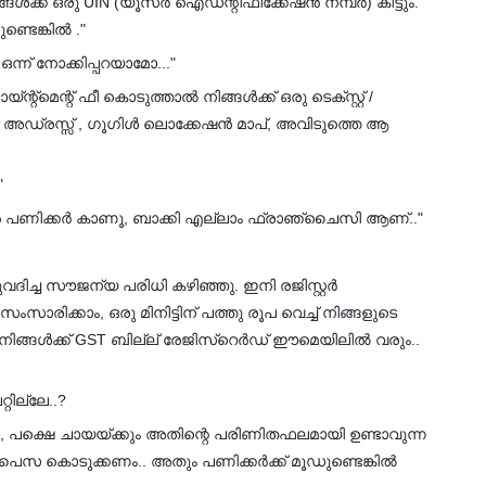
ക്ക് ഒരു UIN (യൂസർ ഐഡന്റിഫിക്കേഷൻ നമ്പർ) കിട്ടും.
ുണ്ടെങ്കിൽ ."
 ഒന്ന് നോക്കിപ്പറയാമോ..."
റ്മെന്റ് ഫീ കൊടുത്താൽ നിങ്ങൾക്ക് ഒരു ടെക്സ്റ്റ് /
റെ അഡ്രസ്സ് , ഗൂഗിൾ ലൊക്കേഷൻ മാപ്, അവിടുത്തെ ആ
"
ിൻ പണിക്കർ കാണൂ, ബാക്കി എല്ലാം ഫ്രാഞ്ചൈസി ആണ്.."
ിച്ച സൗജന്യ പരിധി കഴിഞ്ഞു. ഇനി രജിസ്റ്റർ
ിക്കാം, ഒരു മിനിട്ടിന് പത്തു രൂപ വെച്ച് നിങ്ങളുടെ
ൽ നിങ്ങൾക്ക് GST ബില്ല് രേജിസ്റെർഡ് ഈമെയിലിൽ വരും..
ില്ലേ..?
കാം, പക്ഷെ ചായയ്ക്കും അതിന്റെ പരിണിതഫലമായി ഉണ്ടാവുന്ന
പൈസ കൊടുക്കണം.. അതും പണിക്കർക്ക് മൂഡുണ്ടെങ്കിൽ