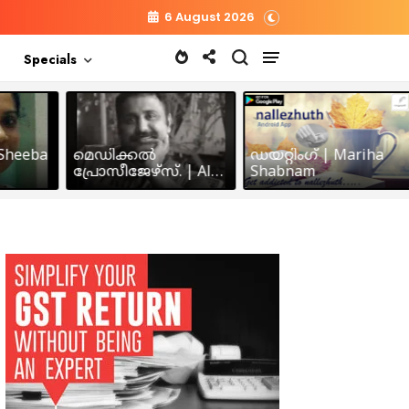
6 August 2026
Specials
heeba
മെഡിക്കൽ
ഡയറ്റിംഗ് | Mariha
പ്രോസീജേഴ്സ്‌. | Alex
Shabnam
John