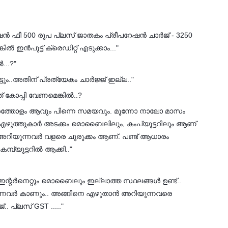
ൻ ഫീ 500 രൂപ പ്ലസ് ജാതകം പ്രീപറേഷൻ ചാർജ് - 3250
ിൽ ഇൻപുട്ട് ക്രെഡിറ്റ് എടുക്കാം..."
...?"
ടും..അതിന് പ്രത്യേകം ചാർജ്ജ് ഇല്ല.."
ോപ്പി വേണമെങ്കിൽ..?
യിരത്തോളം ആവും പിന്നെ സമയവും. മൂന്നോ നാലോ മാസം
്യ എഴുത്തുകാർ അടക്കം മൊബൈലിലും, കംപ്യൂട്ടറിലും ആണ്
അറിയുന്നവർ വളരെ ചുരുക്കം ആണ്. പണ്ട് ആധാരം
്പ്യൂട്ടറിൽ ആക്കി.."
ഇന്റർനെറ്റും മൊബൈലും ഇല്ലാത്ത സ്ഥലങ്ങൾ ഉണ്ട്..
്നവർ കാണും.. അങ്ങിനെ എഴുതാൻ അറിയുന്നവരെ
.. പ്ലസ് GST ....."