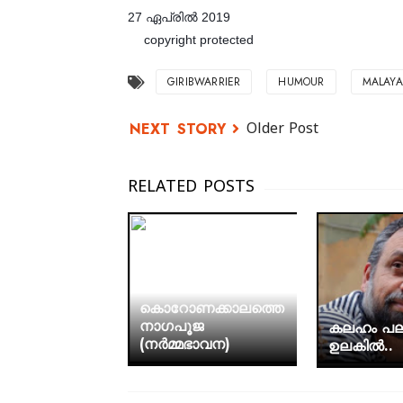
27 ഏപ്രിൽ 2019
copyright protected
©️
GIRIBWARRIER
HUMOUR
MALAY
Older Post
കൊറോണക്കാലത്തെ
നാഗപൂജ
കലഹം പല
(നർമ്മഭാവന)
ഉലകിൽ..