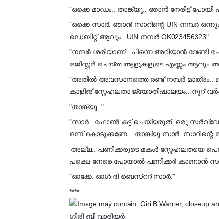
"ഒക്കെ മാഡം.. താങ്ക്യൂ.. ഞാൻ നേരിട്ട് പോയി 
"ഒക്കെ സാർ. ഞാൻ സാറിന്റെ UIN നമ്പർ ഒന്നുക
ഡെബിറ്റ് ആവും.. UIN നമ്പർ OK023456323"
"നമ്പർ ശരിയാണ്.. പിന്നെ അറിയാൻ വേണ്ടി 
രജിസ്റ്റർ ചെയ്ത ആളുകളുടെ എണ്ണം ആവും അ
"അതിൽ അവസാനത്തെ രണ്ട് നമ്പർ മാത്രം.. ബാക്കി
കാളിങ് സ്നേഹലതാ ജ്യോതിഷാലയം.. നൂറ് വർ
"താങ്ക്യൂ.."
"സാർ.. ഫോൺ കട്ട് ചെയ്യരുത്. ഒരു സർവ്വേ ഉണ
ഒന്ന് കൊടുക്കണേ ...താങ്ക്യൂ സാർ. സാറിന്
'അല്ല.. പണിക്കരുടെ മകൾ സ്നേഹലതയെ പെണ്ണ്
പക്ഷെ നേരെ പോയാൽ പണിക്കർ കാണാൻ സമ്മ
"ഓക്കേ. ഓൾ ദി ബെസ്ററ് സാർ."
****
ഗിരി ബി വാരിയർ