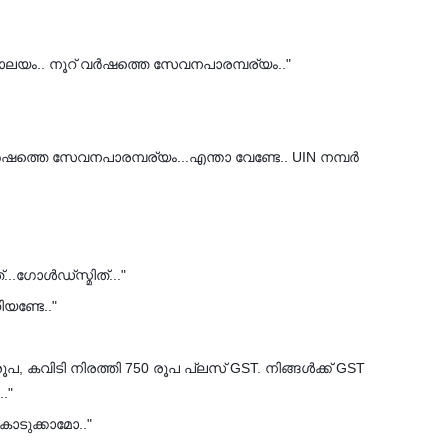
ാലയം.. നൂറ് വർഷത്തെ സേവനപാരമ്പര്യം.."
്തെ സേവനപാരമ്പര്യം...എന്താ വേണ്ടേ.. UIN നമ്പർ
..ഗോൾഡ്‌സ്മിത്..."
യണ്ടേ.."
പ, കവിടി നിരത്തി 750 രൂപ പ്ലസ് GST. നിങ്ങൾക്ക് GST
."
 കൊടുക്കാമോ.."