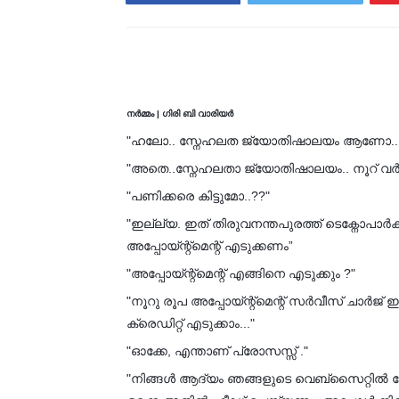
നർമ്മം | ഗിരി ബി വാരിയർ
"ഹലോ.. സ്നേഹലത ജ്യോതിഷാലയം ആണോ..
"അതെ..സ്നേഹലതാ ജ്യോതിഷാലയം.. നൂറ് വർഷ
"പണിക്കരെ കിട്ടുമോ..??"
"ഇല്ല്യ. ഇത് തിരുവനന്തപുരത്ത് ടെക്നോപ
അപ്പോയ്ന്റ്മെന്റ് എടുക്കണം”
"അപ്പോയ്ന്റ്മെന്റ് എങ്ങിനെ എടുക്കും ?"
"നൂറു രൂപ അപ്പോയ്ന്റ്മെന്റ് സർവീസ് ചാർജ് ഈ
ക്രെഡിറ്റ് എടുക്കാം..."
"ഓക്കേ, എന്താണ് പ്രോസസ്സ് ."
"നിങ്ങൾ ആദ്യം ഞങ്ങളുടെ വെബ്‌സൈറ്റിൽ പോയ