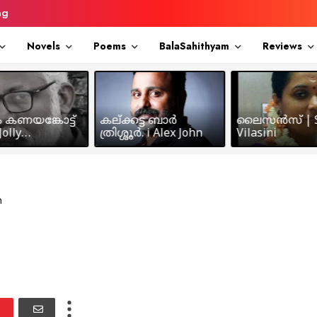
ng
Novels
Poems
BalaSahithyam
Reviews
ം കണയങ്കോട്ട്
കല്ക്കട്ട ബാർ
ലൈസൻസ് | S
olly
ത്രിശ്ശൂർ. i Alex John
Vilasini
makkil
m