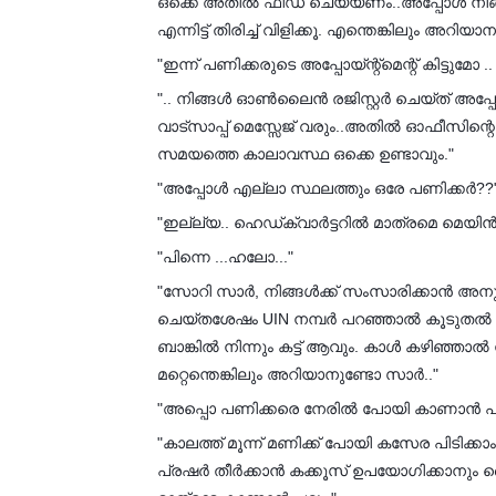
ഒക്കെ അതിൽ ഫീഡ് ചെയ്യണം..അപ്പോൾ നിങ്ങൾ
എന്നിട്ട് തിരിച്ച് വിളിക്കൂ. എന്തെങ്കിലും അറിയാന
"ഇന്ന് പണിക്കരുടെ അപ്പോയ്ന്റ്മെന്റ് കിട്ടുമോ ..
".. നിങ്ങൾ ഓൺലൈൻ രജിസ്റ്റർ ചെയ്ത് അപ്പോയ്ന്
വാട്സാപ്പ് മെസ്സേജ് വരും..അതിൽ ഓഫീസിന്
സമയത്തെ കാലാവസ്ഥ ഒക്കെ ഉണ്ടാവും."
"അപ്പോൾ എല്ലാ സ്ഥലത്തും ഒരേ പണിക്കർ??
"ഇല്ല്യ.. ഹെഡ്ക്വാർട്ടറിൽ മാത്രമെ മെയ
"പിന്നെ ...ഹലോ..."
"സോറി സാർ, നിങ്ങൾക്ക് സംസാരിക്കാൻ അനുവദ
ചെയ്തശേഷം UIN നമ്പർ പറഞ്ഞാൽ കൂടുതൽ സംസാര
ബാങ്കിൽ നിന്നും കട്ട് ആവും. കാൾ കഴിഞ്ഞാ
മറ്റെന്തെങ്കിലും അറിയാനുണ്ടോ സാർ.."
"അപ്പൊ പണിക്കരെ നേരിൽ പോയി കാണാൻ പറ്റ
"കാലത്ത് മൂന്ന് മണിക്ക് പോയി കസേര പിടിക്
പ്രഷർ തീർക്കാൻ കക്കൂസ് ഉപയോഗിക്കാനും 