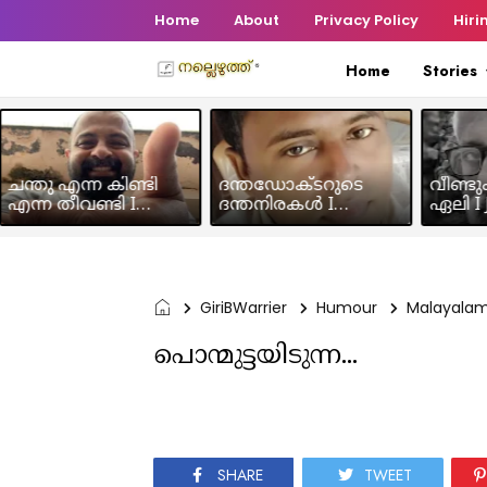
Home
About
Privacy Policy
Hiri
Home
Stories
ചന്തു എന്ന കിണ്ടി
ദന്തഡോക്ടറുടെ
വീണ്ടു
എന്ന തീവണ്ടി I
ദന്തനിരകൾ I
ഏലി I J
Humour Story I Rajeev
Humour I Hussain MK
Chakra
Panicker
GiriBWarrier
Humour
Malayala
പൊന്മുട്ടയിടുന്ന...
SHARE
TWEET