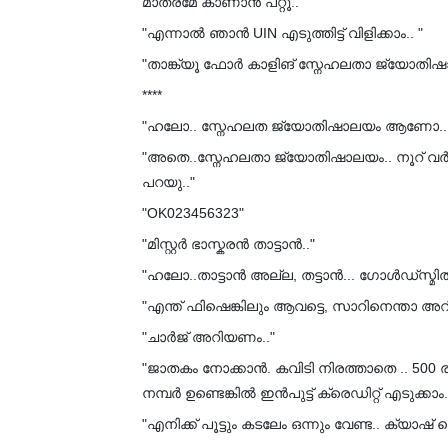
മാത്രമേ കാണാൻ പറ്റൂ.."
"എന്നാൽ ഞാൻ UIN എടുത്തിട്ട് വിളിക്കാം.. "
"താങ്ക്യൂ ഫോർ കാളിങ് സ്നേഹലതാ ജ്യോതിഷ
****
"ഹലോ.. സ്നേഹലത ജ്യോതിഷാലയം ആണോ..
"അതെ..സ്നേഹലതാ ജ്യോതിഷാലയം.. നൂറ് വർഷത
പറയു.."
"OK023456323"
"മിസ്റ്റർ ഭാസ്കരൻ താട്ടാൻ.."
"ഹലോ..താട്ടാൻ അല്ല, തട്ടാൻ... ഗോൾഡ്‌സ്മിത്.
"എന്ത് ഫിഷെങ്കിലും ആവട്ടെ, സാറിനെന്താ അറി
"ചാർജ് അറിയണം.."
"ജാതകം നോക്കാൻ. കവിടി നിരത്താതെ .. 500 രൂ
നമ്പർ ഉണ്ടെങ്കിൽ ഇൻപുട്ട് ക്രെഡിറ്റ് എടുക്കാം..
"എനിക്ക് പൂട്ടും കടലേം ഒന്നും വേണ്ട.. ക്യാഷ്