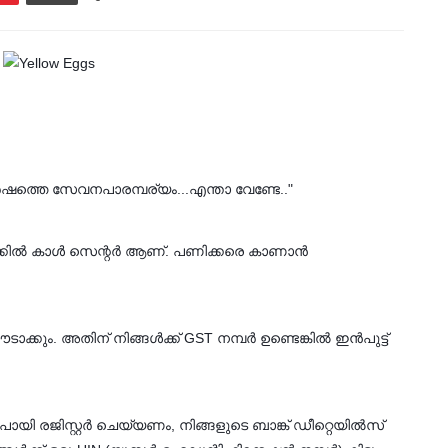
ത്തെ സേവനപാരമ്പര്യം...എന്താ വേണ്ടേ.."
ാർക്കിൽ കാൾ സെന്റർ ആണ്. പണിക്കരെ കാണാൻ
ടാക്കും. അതിന് നിങ്ങൾക്ക് GST നമ്പർ ഉണ്ടെങ്കിൽ ഇൻപുട്ട്
ി രജിസ്റ്റർ ചെയ്യണം, നിങ്ങളുടെ ബാങ്ക് ഡീറ്റെയിൽസ്