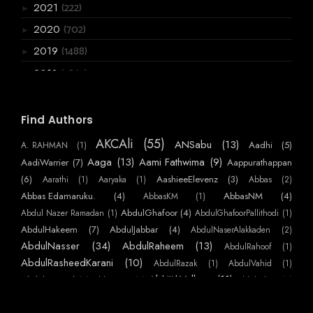
(222)
2021
►
(702)
2020
►
(1488)
2019
►
(3867)
2018
▼
(136)
December
►
(120)
November
►
Find Authors
(199)
October
►
AKCAli
(55)
ANSabu
(13)
Aadhi
(5)
A. RAHMAN
(1)
(361)
September
►
Aaga
(13)
Aami Fathwima
(9)
AadiWarrier
(7)
Aappurathappan
(275)
August
(6)
AashieeElevenz
(3)
Aarathi
(1)
Aaryaka
(1)
Abbas
(2)
▼
Abbas Edamaruku.
(4)
AbbasNM
(4)
ശ്രീ ജോളിയേന്റിയും..റെജി ചേട്ടനും
AbbasKM
(1)
AbdulGhafoor
(4)
Abdul Nazer Ramadan
(1)
AbdulGhafoorPallithodi
(1)
മരണം പഠിപ്പിക്കുന്ന പാഠങ്ങൾ
AbdulHakeem
(7)
AbdulJabbar
(4)
AbdulNaserAlakkaden
(2)
മധുരപതിനെട്ടിലെ വീഴ്ചയും പിന്നെ ഞാനും
AbdulNasser
(34)
AbdulRaheem
(13)
AbdulRahoof
(1)
ജീൻസ് ധരിച്ച മണവാട്ടികൾ
AbdulRasheedKarani
(10)
AbdulRazak
(1)
AbdulVahid
(1)
AbhijithVelloor
(11)
Abdulmajeed
(7)
AbhiKattor
(1)
AbhilashKP
(1)
മട്ടുപ്പാവിലെ വിപ്ളവം
AbhilashSurendranEzhamkulam
(1)
AbhilashYatheendran
(1)
AbhishekSS
കോട്ടാറ്റ്
AbinMathew
(41)
(1)
AbinPaulose
(1)
Abirami Sukami
(1)
Abu
(1)