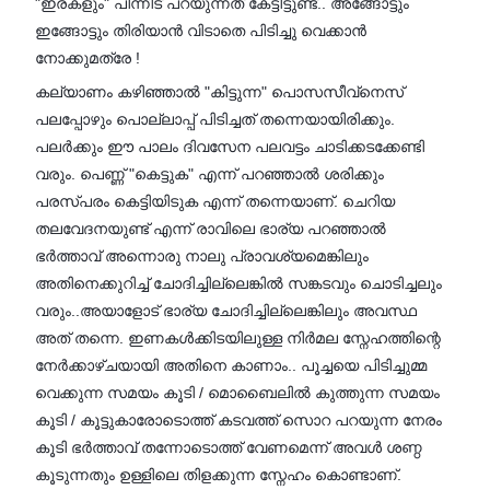
"ഇരകളും" പിന്നീട് പറയുന്നത് കേട്ടിട്ടുണ്ട്.. അങ്ങോട്ടും
ഇങ്ങോട്ടും തിരിയാൻ വിടാതെ പിടിച്ചു വെക്കാൻ
നോക്കുമത്രേ !
കല്യാണം കഴിഞ്ഞാൽ "കിട്ടുന്ന" പൊസസീവ്‌നെസ്
പലപ്പോഴും പൊല്ലാപ്പ് പിടിച്ചത് തന്നെയായിരിക്കും.
പലർക്കും ഈ പാലം ദിവസേന പലവട്ടം ചാടിക്കടക്കേണ്ടി
വരും. പെണ്ണ് "കെട്ടുക" എന്ന് പറഞ്ഞാൽ ശരിക്കും
പരസ്പരം കെട്ടിയിടുക എന്ന് തന്നെയാണ്. ചെറിയ
തലവേദനയുണ്ട് എന്ന് രാവിലെ ഭാര്യ പറഞ്ഞാൽ
ഭർത്താവ് അന്നൊരു നാലു പ്രാവശ്യമെങ്കിലും
അതിനെക്കുറിച്ച് ചോദിച്ചില്ലെങ്കിൽ സങ്കടവും ചൊടിച്ചലും
വരും..അയാളോട് ഭാര്യ ചോദിച്ചില്ലെങ്കിലും അവസ്ഥ
അത് തന്നെ. ഇണകൾക്കിടയിലുള്ള നിർമല സ്നേഹത്തിന്റെ
നേർക്കാഴ്ചയായി അതിനെ കാണാം.. പൂച്ചയെ പിടിച്ചുമ്മ
വെക്കുന്ന സമയം കൂടി / മൊബൈലിൽ കുത്തുന്ന സമയം
കൂടി / കൂട്ടുകാരോടൊത്ത് കടവത്ത് സൊറ പറയുന്ന നേരം
കൂടി ഭർത്താവ് തന്നോടൊത്ത് വേണമെന്ന് അവൾ ശണ്ഠ
കൂടുന്നതും ഉള്ളിലെ തിളക്കുന്ന സ്നേഹം കൊണ്ടാണ്.