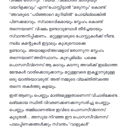
വിഷമം തോന്നും. "വയ്യ...വല്ലാത്ത ഛർദ്ദിയും
വയറിളക്കവും" എന്ന് പോസ്റ്റിട്ടാൽ "മരുന്നും" കൊണ്ട്
"അവരുടെ "പടിഞ്ഞാറെ മുറിയിൽ" പോയില്ലെങ്കിൽ
പിണക്കമാവും. സ്വാഭാവികമായും സ്നേഹം കൊണ്ട്
തന്നെയാണ്. വിഷമം ഉണ്ടാവുമ്പോൾ തീർച്ചയായും
സ്വാന്തനിപ്പിക്കണം.. മറ്റുള്ളവരുടെ പോസ്റ്റുകൾക്ക് നീണ്ട,
നല്ല കമന്റുകൾ ഇട്ടാലും കുശുമ്പൊക്കെ
ഉണ്ടാവും..അയാളോട്/അവളോട് തോന്നുന്ന സ്നേഹം
തന്നെയാണ് അടിസ്ഥാനം..കുഴപ്പമില്ല. പക്ഷെ
പൊസസീവ്‌നെസ് ആ കടവും കടന്നു അവർക്ക് ഇല്ലാത്ത
മേന്മകൾ വാരിക്കൊടുക്കാനും മറ്റുള്ളവരെ ഇകഴ്ത്താനുമുള്ള
ഒരു യാത്രയാവരുത്. അത് നമ്മുടെ വ്യക്തിത്വത്തെ
തന്നെ തകർത്തു കളയും.
ഇത് ആണും പെണ്ണും മാത്രമുള്ളതാണെന്ന് വിചാരിക്കേണ്ട..
ലഭ്യമായ സ്ഥിതി വിവരണക്കണക്കനുസരിച്ചു പെണ്ണും
പെണ്ണും തമ്മിലാണത്രെ ഇവിടെ പൊസസീവ്‌നെസ്
കൂടുതൽ... അസൂയ നിറഞ്ഞ ഈ പൊസസീവ്‌നെസ്
പടലപ്പിണക്കങ്ങൾക്കും സ്വന്തം "വാളുകൾ"