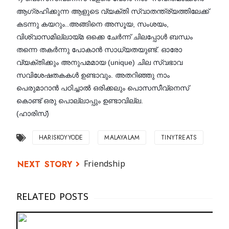
ആഗ്രഹിക്കുന്ന ആളുടെ വ്യക്തി സ്വാതന്ത്ര്യത്തിലേക്ക്
കടന്നു കയറും..അങ്ങിനെ അസൂയ, സംശയം,
വിശ്വാസമില്ലായ്മ ഒക്കെ ചേർന്ന് ചിലപ്പോൾ ബന്ധം
തന്നെ തകർന്നു പോകാൻ സാധ്യതയുണ്ട്. ഓരോ
വ്യക്തിക്കും അനുപമമായ (unique) ചില സ്വഭാവ
സവിശേഷതകകൾ ഉണ്ടാവും. അതറിഞ്ഞു നാം
പെരുമാറാൻ പഠിച്ചാൽ ഒരിക്കലും പൊസസീവ്‌നെസ്
കൊണ്ട് ഒരു പൊല്ലാപ്പും ഉണ്ടാവില്ല.
(ഹാരിസ്)
HARISKOYYODE
MALAYALAM
TINYTREATS
Friendship