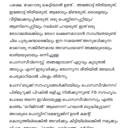
പക്ഷെ, വേറൊരു കെട്ടിയടൽ ഉണ്ട്... അങ്ങോട്ട് തിരിയരുത്,
ഇങ്ങോട്ട് തിരിയരുത്, ആരോടും മിണ്ടരുത്, ഒരാളെയും
വീട്ടിലേക്കടുപ്പിക്കരുത്, ഒരു പെണ്ണിനെപ്പറ്റിയും/
ആണിനെപ്പറ്റിയും നല്ലത് പറയരുത്..ഇത് ഒരു
രോഗമല്ലെങ്കിലും രോഗ ലക്ഷണമാവാൻ സാധ്യതയുണ്ട്.
ചില പുരുഷന്മാരെങ്കിലും ഈ സമയത്ത് അനുഭവിക്കുന്ന
വേറൊരു സങ്കീർണമായ അവസ്ഥയാണ് അമ്മയുടെയും
ഭാര്യയുടെയും ഒന്നിച്ചുള്ള
പൊസസീവ്‌നെസ്സ്..തങ്ങളോടാണ് ഏറ്റവും കൂടുതൽ
അടുപ്പം എന്ന് ഇരുവർക്കും തോന്നുന്ന രീതിയിൽ അയാൾ
പെരുമാറിയാൽ പ്രശ്നം തീർന്നു..
ഫേസ് ബുക്ക് സൗഹൃദങ്ങൾക്കിടയിലും പൊസസീവ്‌നെസ്
പിരിമുറുക്കി പിറകിൽ ഒളിച്ചു നിൽക്കുന്നുണ്ട്. FB സൗഹൃദം
പോലെ തന്നെ ഇവിടെയുള്ള പൊസസീവ്‌നെസും എത്ര
മാത്രം "ഒറിജിനൽ" ആണെന്ന് പറയാൻ ബുദ്ധിമുട്ടാണ്.
അവരുടെ പോസ്റ്റിന് /മെസ്സേജിന് ഉടൻ കമന്റ്
കൊടുത്തില്ലെങ്കിൽ അവർക്കും കിട്ടിയില്ലെങ്കിൽ നമുക്കും