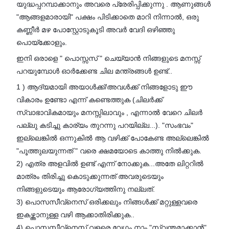
യുദ്ധപ്പറമ്പാക്കാനും അവരെ പ്രേരിപ്പിക്കുന്നു . ആണുങ്ങൾ
"ആങ്ങളമാരായി" പക്ഷം പിടിക്കാതെ മാറി നിന്നാൽ, ഒരു
കണ്ണീർ മഴ പോസ്റ്റോടുകൂടി അവർ വേദി ഒഴിഞ്ഞു
പൊയ്ക്കോളും.
ഇനി ഒരാളെ " പൊസ്സസ് " ചെയ്യാൻ നിങ്ങളുടെ മനസ്സ്
പറയുമ്പോൾ ഓർക്കേണ്ട ചില മന്ത്രങ്ങൾ ഉണ്ട്..
1 ) ആദ്യമായി അയാൾക്ക്/അവൾക്ക് നിങ്ങളോടു ഈ
വികാരം ഉണ്ടോ എന്ന് കണ്ടെത്തുക (ചിലർക്ക്
സ്വാഭാവികമായും മനസ്സിലാവും , എന്നാൽ വേറെ ചിലർ
പല്ലു കടിച്ചു കാര്യം തുറന്നു പറയില്ല...). "സംഭവം"
ഇല്ലെങ്കിൽ ഒന്നുകിൽ ആ വഴിക്ക് പോകേണ്ട അല്ലെങ്കിൽ
"പൂത്തുലയുന്നത് " വരെ ക്ഷമയോടെ കാത്തു നിൽക്കുക.
2) എത്ര അളവിൽ ഉണ്ട് എന്ന് നോക്കുക...അതേ ലിറ്ററിൽ
മാത്രം തിരിച്ചു കൊടുക്കുന്നത് അവരുടെയും
നിങ്ങളുടെയും ആരോഗ്യത്തിനു നല്ലത്.
3) പൊസസീവ്‌നെസ് ഒരിക്കലും നിങ്ങൾക്ക് മറ്റുള്ളവരെ
ഇകഴ്ത്താനുള്ള വഴി ആക്കാതിരിക്കുക..
4) പൊസസീവ്‌നെസ് വളരെ വേഗം നാം "സ്വന്തമാക്കാൻ"