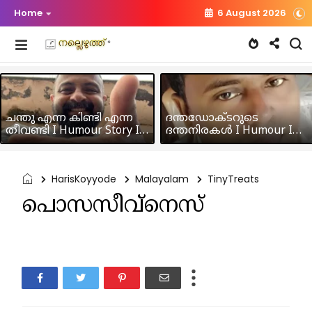
Home
6 August 2026
ചന്തു എന്ന കിണ്ടി എന്ന
ദന്തഡോക്ടറുടെ
തീവണ്ടി I Humour Story I
ദന്തനിരകൾ I Humour I
Rajeev Panicker
Hussain MK
HarisKoyyode
Malayalam
TinyTreats
പൊസസീവ്‌നെസ്