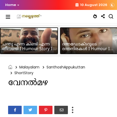
Home
10 August 2026
ചന്തു എന്ന കിണ്ടി എന്ന
ദന്തഡോക്ടറുടെ
തീവണ്ടി I Humour Story I
ദന്തനിരകൾ I Humour I
Rajeev Panicker
Hussain MK
Malayalam
SanthoshAppukuttan
ShortStory
വേനൽമഴ