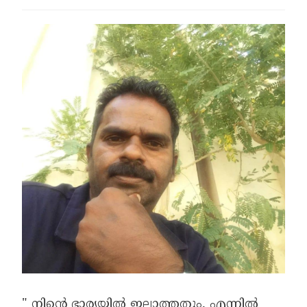
" നിൻ്റെ ഭാര്യയിൽ ഇല്ലാത്തതും, എന്നിൽ