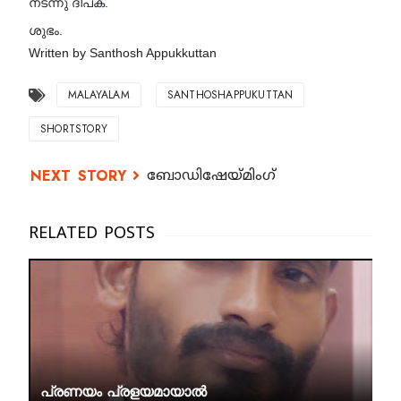
നടന്നു ദീപക്.
ശുഭം.
Written by Santhosh Appukkuttan
MALAYALAM
SANTHOSHAPPUKUTTAN
SHORTSTORY
ബോഡിഷേയ്‌മിംഗ്‌
പ്രണയം പ്രളയമായാല്‍