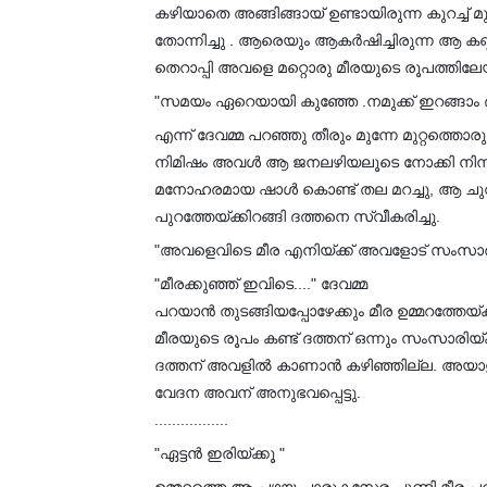
കഴിയാതെ അങ്ങിങ്ങായ് ഉണ്ടായിരുന്ന കുറച്ച് മ
തോന്നിച്ചു . ആരെയും ആകർഷിച്ചിരുന്ന ആ കണ്ണു
തെറാപ്പി അവളെ മറ്റൊരു മീരയുടെ രൂപത്തിലേയക്ക്
"സമയം ഏറെയായി കുഞ്ഞേ .നമുക്ക് ഇറങ്ങാം ദത്
എന്ന് ദേവമ്മ പറഞ്ഞു തീരും മുന്നേ മുറ്റത്തൊര
നിമിഷം അവൾ ആ ജനലഴിയലൂടെ നോക്കി നിന്നു.
മനോഹരമായ ഷാൾ കൊണ്ട് തല മറച്ചു, ആ ചുവ
പുറത്തേയ്ക്കിറങ്ങി ദത്തനെ സ്വീകരിച്ചു.
"അവളെവിടെ മീര എനിയ്ക്ക് അവളോട് സംസാര
"മീരക്കുഞ്ഞ് ഇവിടെ...." ദേവമ്മ
പറയാൻ തുടങ്ങിയപ്പോഴേക്കും മീര ഉമ്മറത്തേയ്ക്
മീരയുടെ രൂപം കണ്ട് ദത്തന് ഒന്നും സംസാരി
ദത്തന് അവളിൽ കാണാൻ കഴിഞ്ഞില്ല. അയാളു
വേദന അവന് അനുഭവപ്പെട്ടു.
.................
"ഏട്ടൻ ഇരിയ്ക്കൂ "