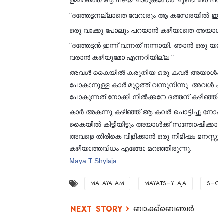
ഉമ്മറത്തെ ആ പഴയ ചാരുകസേര ചൂണ്ടി മീര പ
"ദത്തേട്ടനല്ലാതെ വേറാരും ആ കസേരയിൽ ഇരുന്
ഒരു വാക്കു പോലും പറയാൻ കഴിയാതെ അയാള്‍ 
"ദത്തേട്ടൻ ഇന്ന് വന്നത് നന്നായി. ഞാന്‍ ഒരു 
വരാൻ കഴിയുമോ എന്നറിയില്ല "
അവൾ കൈയിൽ കരുതിയ ഒരു കവര്‍ അയാള്‍ക്ക് നീട
പോകാനുള്ള കാര്‍ മുറ്റത്ത് വന്നുനിന്നു. അ
പോകുന്നത് നോക്കി നില്‍ക്കനേ ദത്തന് കഴിഞ്ഞിള
കാര്‍ അകന്നു കഴിഞ്ഞ് ആ കവര്‍ പൊട്ടിച്ചു ന
കൈയില്‍ കിട്ടിയിട്ടും അയാള്‍ക്ക് സന്തോഷിക്ക
അവളെ തിരികെ വിളിക്കാന്‍ ഒരു നിമിഷം മനസ്സു
കഴിയാത്തവിധം എങ്ങോ മറഞ്ഞിരുന്നു.
Maya T Shylaja
MALAYALAM
MAYATSHYLAJA
SHO
ബാക്ക്ബെഞ്ചർ