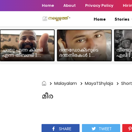
Home
About
Privacy Policy
Hiri
Home
Stories
ചന്തു എന്ന കിണ്ടി
ദന്തഡോക്ടറുടെ
വീണ്ടു
എന്ന തീവണ്ടി I
ദന്തനിരകൾ I
ഏലി I J
Humour Story I Rajeev
Humour I Hussain MK
Chakra
Panicker
Malayalam
MayaTShylaja
Short
മീര
SHARE
TWEET