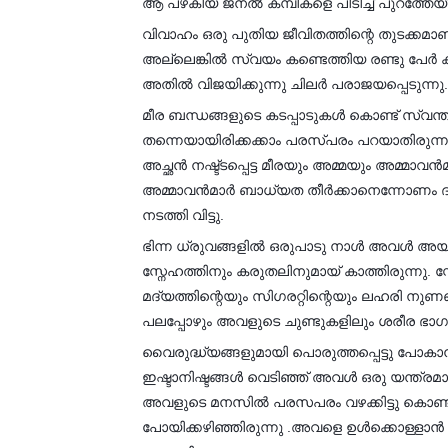
ആ പഴകിയ ജനൽ കമ്പികളെ പിടിച്ച് പുറത്തേയ്ക്ക്
വിവാഹം ഒരു പുതിയ ജീവിതത്തിന്റെ തുടക്കമാണ്.
അല്ലെങ്കിൽ സ്വയം കണ്ടെത്തിയ രണ്ടു പേർ 
അതിൽ വിജയിക്കുന്നു ചിലർ പരാജയപ്പെടുന്നു.
മീര ബന്ധങ്ങളുടെ കടപ്പാടുകൾ കൊണ്ട് സ്വ
തന്നെയായിരിക്കക്കാം പരസ്പരം പറയാതിരുന്ന 
അച്ഛൻ നഷ്ട്ടപ്പെട്ട മീരയും അമ്മയും അമ്മാവ
അമ്മാവൻമാർ ബാധ്യത തീർക്കാനെന്നോണം ദത്
നടത്തി വിട്ടു.
ഭിന്ന ധ്രുവങ്ങളിൽ ഒരുപാടു നാൾ അവൾ അയാ
സ്നേഹത്തിനും കരുതലിനുമായ് കാത്തിരുന്നു. 
മദ്യത്തിന്റെയും സിഗരറ്റിന്റെയും ലഹരി നുണഞ
പലപ്പോഴും അവളുടെ ചുണ്ടുകളിലും ശരീര ഭാഗ
വൈരുദ്ധ്യങ്ങളുമായി പൊരുത്തപ്പെട്ടു പോകാ
ഇഷ്ടാനിഷ്ടങ്ങൾ വെടിഞ്ഞ് അവൾ ഒരു യന്ത്രമായ
അവളുടെ മനസിൽ പരസപരം വഴക്കിട്ടു കൊണ്ട
പോയിക്കഴിഞ്ഞിരുന്നു .അവളെ ഉൾക്കൊള്ളാൻ ദത