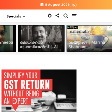
8 August 2026
Specials
heeba
മെഡിക്കൽ
ഡയറ്റിംഗ് | Mariha
പ്രോസീജേഴ്സ്‌. | Alex
Shabnam
John