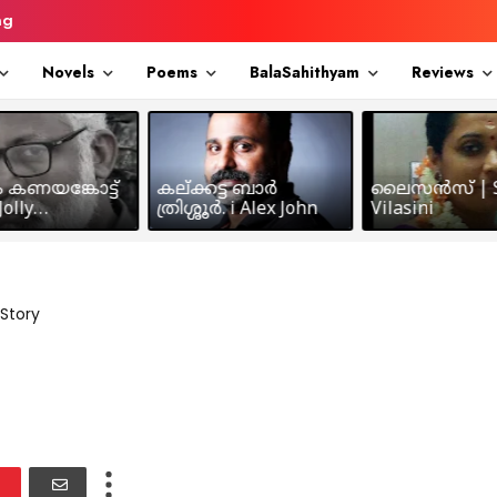
ng
Novels
Poems
BalaSahithyam
Reviews
ം കണയങ്കോട്ട്
കല്ക്കട്ട ബാർ
ലൈസൻസ് | S
olly
ത്രിശ്ശൂർ. i Alex John
Vilasini
makkil
Story