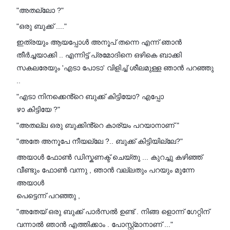
"അതല്ലോ ?"
"ഒരു ബുക്ക് ...."
ഇത്രയും ആയപ്പോൾ അനൂപ് തന്നെ എന്ന് ഞാൻ
തീർച്ചയാക്കി .. എന്നിട്ട് പ്രമോദിനെ ഒഴികെ ബാക്കി
സകലരേയും 'എടാ പോടാ' വിളിച്ച് ശീലമുള്ള ഞാൻ പറഞ്ഞു
..
"എടാ നിനക്കെൻ്റെ ബുക്ക് കിട്ടിയോ? എപ്പോ
ഴാ കിട്ടിയേ ?"
"അതല്ല ഒരു ബുക്കിൻ്റെ കാര്യം പറയാനാണ് "
"അതേ അനൂപേ നീയല്ലേ ?.. ബുക്ക് കിട്ടിയില്ലേ?"
അയാൾ ഫോൺ ഡിസ്കണക്ട് ചെയ്തു ... കുറച്ചു കഴിഞ്ഞ്
വീണ്ടും ഫോൺ വന്നു , ഞാൻ വല്ലതും പറയും മുന്നേ
അയാൾ
പെട്ടെന്ന് പറഞ്ഞു ,
"അതേയ് ഒരു ബുക്ക് പാർസൽ ഉണ്ട് . നിങ്ങ ളൊന്ന് ഗേറ്റിന്
വന്നാൽ ഞാൻ എത്തിക്കാം . പോസ്റ്റ്മാനാണ് ..."