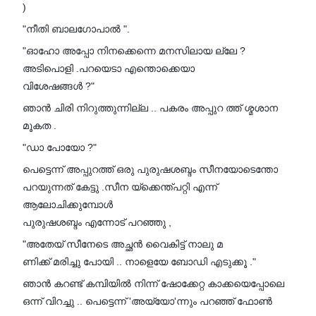
)
"നീതി ബാലഗോപാൽ ".
"ഓഹോ അപ്പോ നിനക്കെന്നെ മനസിലായ ല്ലേ ?
അടിപൊളി .പറയെടാ എന്തൊക്കെയാ
വിശേഷങ്ങൾ ?"
ഞാൻ ചിരി നിറുത്തുന്നില്ല .. പകരം അപ്പുറ ത്ത് ശ്മശാന
മൂകത .
"ഡാ പോയോ ?"
പെട്ടെന്ന് അപ്പുറത്ത് ഒരു പുരുഷശബ്ദം സീനയോടെന്തോ
പറയുന്നത് കേട്ടു .സീന യ്ക്കെന്ത്പറ്റി എന്ന്
ആലോചിക്കുമ്പോൾ
പുരുഷശബ്ദം എന്നോട് പറഞ്ഞു ,
"അതേയ് സീനേടെ അച്ഛൻ വൈകിട്ട് നാലു മ
ണിക്ക് മരിച്ചു പോയി .. നാളെയേ ബോഡി എടുക്കൂ ."
ഞാൻ കറണ്ട് കമ്പിയിൽ നിന്ന് ഷോക്കേറ്റ കാക്കയെപ്പോലെ
ഒന്ന് വിറച്ചു .. പെട്ടെന്ന് 'അയ്യോ'ന്നും പറഞ്ഞ് ഫോൺ