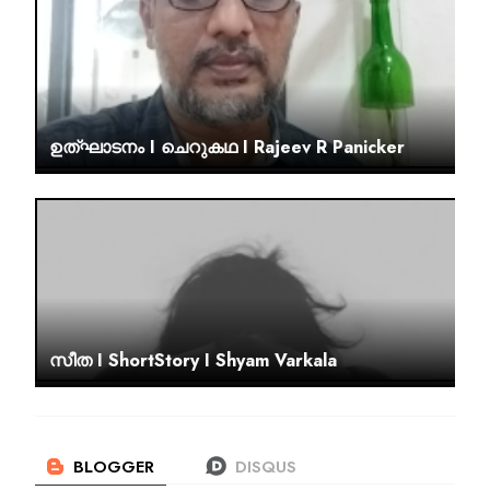
ഉത്ഘാടനം I ചെറുകഥ I Rajeev R Panicker
സീത I ShortStory I Shyam Varkala