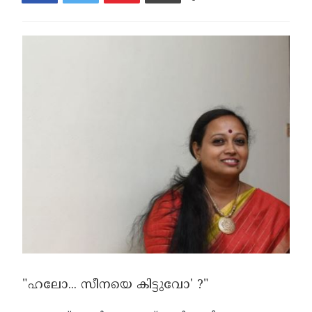
"ഹലോ... സീനയെ കിട്ടുവോ' ?"