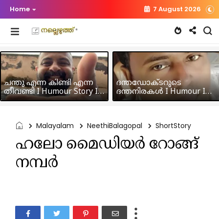
Home
7 August 2026
ചന്തു എന്ന കിണ്ടി എന്ന
ദന്തഡോക്ടറുടെ
തീവണ്ടി I Humour Story I
ദന്തനിരകൾ I Humour I
Rajeev Panicker
Hussain MK
Malayalam
NeethiBalagopal
ShortStory
ഹലോ മൈഡിയർ റോങ്ങ്
നമ്പർ