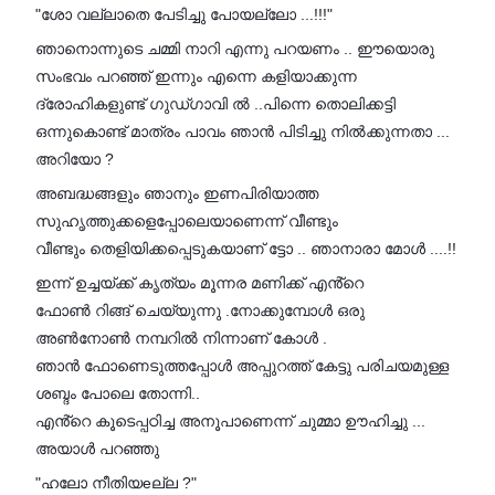
"ശോ വല്ലാതെ പേടിച്ചു പോയല്ലോ ...!!!"
ഞാനൊന്നുടെ ചമ്മി നാറി എന്നു പറയണം .. ഈയൊരു
സംഭവം പറഞ്ഞ് ഇന്നും എന്നെ കളിയാക്കുന്ന
ദ്രോഹികളുണ്ട് ഗുഡ്ഗാവി ൽ ..പിന്നെ തൊലിക്കട്ടി
ഒന്നുകൊണ്ട് മാത്രം പാവം ഞാൻ പിടിച്ചു നിൽക്കുന്നതാ ...
അറിയോ ?
അബദ്ധങ്ങളും ഞാനും ഇണപിരിയാത്ത
സുഹൃത്തുക്കളെപ്പോലെയാണെന്ന് വീണ്ടും
വീണ്ടും തെളിയിക്കപ്പെടുകയാണ് ട്ടോ .. ഞാനാരാ മോൾ ....!!
ഇന്ന് ഉച്ചയ്ക്ക് കൃത്യം മൂന്നര മണിക്ക് എൻ്റെ
ഫോൺ റിങ്ങ് ചെയ്യുന്നു .നോക്കുമ്പോൾ ഒരു
അൺനോൺ നമ്പറിൽ നിന്നാണ് കോൾ .
ഞാൻ ഫോണെടുത്തപ്പോൾ അപ്പുറത്ത് കേട്ടു പരിചയമുള്ള
ശബ്ദം പോലെ തോന്നി..
എൻ്റെ കൂടെപ്പഠിച്ച അനൂപാണെന്ന് ചുമ്മാ ഊഹിച്ചു ...
അയാൾ പറഞ്ഞു
"ഹലോ നീതിയeല്ല ?"