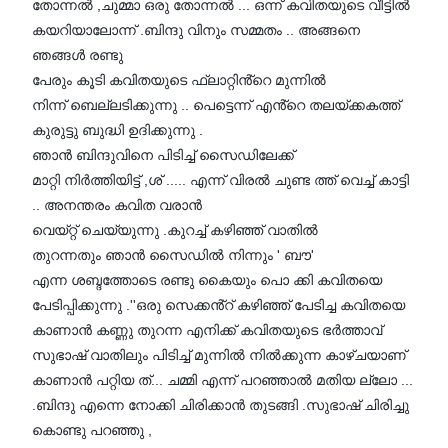
തോന്നൽ ,ചുമ്മാ ഒരു തോന്നൽ ... ഒന്ന് കവിതയുടെ വീട്ടിൽ
കയറിയാലോന്ന് .ബിന്ദു വിനും സമ്മതം .. അങ്ങനെ
ഞങ്ങൾ രണ്ടു
പേരും കൂടി കവിതയുടെ ഫ്ലാറ്റിൻ്റെ മുന്നിൽ
നിന്ന് ബെല്ലടിക്കുന്നു .. പെട്ടെന്ന് എൻ്റെ തലയ്ക്കകത്ത്
കുരുട്ടു ബുദ്ധി ഉദിക്കുന്നു .
ഞാൻ ബിന്ദുവിനെ പിടിച്ച് സൈഡിലേക്ക്
മാറ്റി നിർത്തിയിട്ട് ,ശ് ..... എന്ന് വിരൽ ചുണ്ട ത്ത് വെച്ച് കാട്ടി
.. അനന്തരം കവിത വരാൻ
വെയ്റ്റ് ചെയ്യുന്നു .കുറച്ച് കഴിഞ്ഞ് വാതിൽ
തുറന്നതും ഞാൻ സൈഡിൽ നിന്നും ' ബൗ'
എന്ന ശബ്ദത്തോടെ രണ്ടു കൈയും പൊ ക്കി കവിതയെ
പേടിപ്പിക്കുന്നു .''ഒരു സെക്കൻ്റ് കഴിഞ്ഞ് പേടിച്ച കവിതയെ
കാണാൻ കണ്ണു തുറന്ന എനിക്ക് കവിതയുടെ ഭർത്താവ്
സുഭാഷ് വാതിലും പിടിച്ച് മുന്നിൽ നിൽക്കുന്ന കാഴ്ചയാണ്
കാണാൻ പറ്റിയ ത്... ചമ്മി എന്ന് പറഞ്ഞാൽ മതിയ ല്ലോ ...
.ബിന്ദു എന്നെ നോക്കി ചിരിക്കാൻ തുടങ്ങി .സുഭാഷ് ചിരിച്ചു
കൊണ്ടു പറഞ്ഞു ,