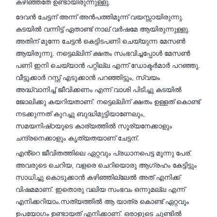
കഴിഞ്ഞതേ ഉണ്ടായിരുന്നുള്ളു.
ദേവൻ ചേട്ടന് അന്ന് അൻപത്തിമൂന്ന് വയസ്സായിരുന്നു.
കടയിൽ വന്നിട്ട് ഏതാണ്ട് നാല് വർഷമേ ആയിരുന്നുള്ളു.
അതിന് മുന്നേ ചേട്ടൻ കെട്ടിടപണി ചെയ്യുന്ന മേസൺ
ആയിരുന്നു. നട്ടെല്ലിന് ക്ഷതം സംഭവിച്ചപ്പോൾ മേസൺ
പണി ഇനി ചെയ്യാൻ പറ്റില്ല എന്ന് ഡോക്ടർമാർ പറഞ്ഞു.
വീട്ടുക്കാർ റസ്റ്റ് എടുക്കാൻ പറഞ്ഞിട്ടും, സ്വയം
അദ്ധ്വാനിച്ച്‌ ജീവിക്കണം എന്ന് വാശി പിടിച്ചു കടയിൽ
ജോലിക്കു കയറിയതാണ്. നട്ടെല്ലിന് ക്ഷതം ഉള്ളത് കൊണ്ട്
നടക്കുന്നത് കുറച്ചു ബുദ്ധിമുട്ടിയാണേലും,
സമയനിഷ്‌ഠയുടെ കാര്യത്തിൽ സൂര്യനേക്കാളും
ചന്ദ്രനെക്കാളും കൃത്യതയാണ് ചേട്ടന്.
എൻ്റെ ജീവിതത്തിലെ ഏറ്റവും പ്രധാനപെട്ട മൂന്നു പേര്.
അവരുടെ ചെറിയ, വളരെ ചെറിയൊരു ആഗ്രഹം കേട്ടിട്ടും
സാധിച്ചു കൊടുക്കാൻ കഴിഞ്ഞില്ലേൽ അത് എനിക്ക്
വിഷമമാണ്. ഇതൊരു വലിയ സംഭവം ഒന്നുമല്ല എന്ന്
എനിക്കറിയാം.സത്യത്തിൽ ആ യാത്ര കൊണ്ട് ഏറ്റവും
ഉപയോഗം ഉണ്ടായത് എനിക്കാണ്. ഒരാളുടെ ചുണ്ടിൽ