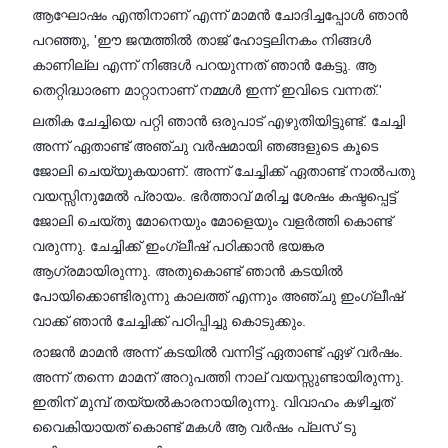
ആഘോഷം എന്തിനാണ് എന്ന് മാമൻ ചോദിച്ചപ്പോൾ ഞാൻ
പറഞ്ഞു, 'ഈ ജന്മത്തിൽ താജ് ഹോട്ടലിനകം നിങ്ങൾ
കാണില്ല എന്ന് നിങ്ങൾ പറയുന്നത് ഞാൻ കേട്ടു. ആ
തെറ്റിദ്ധാരണ മാറ്റാനാണ് നമ്മൾ ഇന്ന് ഇവിടെ വന്നത്.'
ലതിക ചേച്ചിയെ പറ്റി ഞാൻ ഒരുപാട് എഴുതിയിട്ടുണ്ട്. ചേച്ചി
അന്ന് ഏതാണ്ട് അഞ്ചു വർഷമായി ഞങ്ങളുടെ കൂടെ
ജോലി ചെയ്യുകയാണ്. അന്ന് ചേച്ചിക്ക് ഏതാണ്ട് നാൽപതു
വയസ്സിനുമേൽ പ്രായം. ഭർത്താവ് മരിച്ച ശേഷം കഷ്ടപ്പെട്ട്
ജോലി ചെയ്തു മോനെയും മോളെയും വളർത്തി കൊണ്ട്
വരുന്നു. ചേച്ചിക്ക് ഇംഗ്ലീഷ് പഠിക്കാൻ ഭയങ്കര
ആഗ്രമായിരുന്നു. അതുകൊണ്ട് ഞാൻ കടയിൽ
പോയിക്കൊണ്ടിരുന്നു കാലത്ത് എന്നും അഞ്ചു ഇംഗ്ലീഷ്
വാക്ക് ഞാൻ ചേച്ചിക്ക് പഠിപ്പിച്ചു കൊടുക്കും.
രാജൻ മാമൻ അന്ന് കടയിൽ വന്നിട്ട് ഏതാണ്ട് ഏഴ് വർഷം.
അന്ന് തന്നെ മാമന് അറുപത്തി നാല് വയസ്സുണ്ടായിരുന്നു.
ഇതിന് മുമ്പ് തയ്യൽകാരനായിരുന്നു. വിവാഹം കഴിച്ചത്
വൈകിയായത് കൊണ്ട് മകൾ ആ വർഷം പ്ലസ് ടു