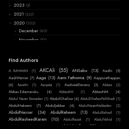
(3)
2023
►
(222)
2021
►
(702)
2020
▼
(60)
December
►
(83)
November
►
(119)
October
▼
അമ്പടാ മനസ്സേ.
Find Authors
കളഭം.
AKCAli
(55)
ANSabu
(13)
Aadhi
(5)
A. RAHMAN
(1)
മധുരപ്പതിനെട്ട് മരിച്ചു,
Aaga
(13)
Aami Fathwima
(9)
AadiWarrier
(7)
Aappurathappan
"ഭാഗം-വയ്പ് "
(6)
AashieeElevenz
(3)
Aarathi
(1)
Aaryaka
(1)
Abbas
(2)
ശശാങ്കൻ്റെ പെണ്ണ്
Abbas Edamaruku.
(4)
AbbasNM
(4)
AbbasKM
(1)
AbdulGhafoor
(4)
Abdul Nazer Ramadan
(1)
AbdulGhafoorPallithodi
(1)
പോയിന്റ്
AbdulHakeem
(7)
AbdulJabbar
(4)
AbdulNaserAlakkaden
(2)
കല്യാണം വിളി
AbdulNasser
(34)
AbdulRaheem
(13)
AbdulRahoof
(1)
സക്കറിയ പോത്തന്റെ കുഴിമാടം
AbdulRasheedKarani
(10)
AbdulRazak
(1)
AbdulVahid
(1)
മോഹം
AbhijithVelloor
(11)
Abdulmajeed
(7)
AbhiKattor
(1)
AbhilashKP
(1)