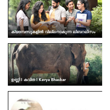
ക്യാമ്പസുകളിൽ വില്ലനാകുന്ന ലിബറലിസം
ഉണ്ണി I കവിത I Kavya Bhaskar