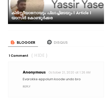
ക്രിസ്റ്റീയാനോയും പ്ലാച്ചിമടയും I Article I
യാസിർ കോണ്ടൂർക്കര
1 Comment
( HIDE )
Anonymous
October 21, 2020 at 1:26 AM
Evarokke eppolum koode undo bro
REPLY