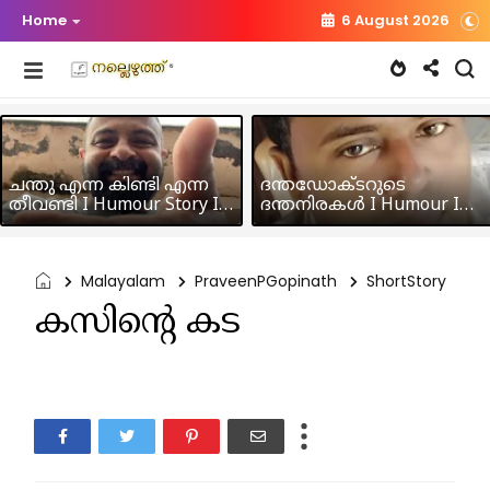
Home
6 August 2026
ചന്തു എന്ന കിണ്ടി എന്ന
ദന്തഡോക്ടറുടെ
തീവണ്ടി I Humour Story I
ദന്തനിരകൾ I Humour I
Rajeev Panicker
Hussain MK
Malayalam
PraveenPGopinath
ShortStory
കസിൻ്റെ കട