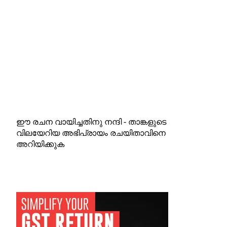
ഈ രചന വായിച്ചതിനു നന്ദി - താങ്കളുടെ
വിലയേറിയ അഭിപ്രായം രചയിതാവിനെ
അറിയിക്കുക