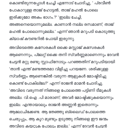
കൊണ്ടിരുന്നപ്പോൾ ചേച്ചി എന്നോട് ചോദിച്ചു, ' പ്രവീൺ
പോകാറുള്ള താജ് ഹോട്ടൽ, താജ് മഹൽ പോലെ
ഇരിക്കുമോ അകം ഭാഗം.?' 'ഇല്ല ചേച്ചി,
അങ്ങനെയൊന്നുമല്ല. കാണാൻ നല്ല രസമാണ്, താജ്
മഹൽ പോലൊന്നുമല്ല.' എന്ന് ഞാൻ മറുപടി കൊടുത്തു
ക്യാഷ് കൗണ്ടറിൽ പോയി ഇരുന്നു.
അവിടെത്തെ കസേരകൾ ഒക്കെ മസ്സാജ് കസേരകൾ
ആണെന്നും, പ്ലേറ്റ് ഒക്കെ തനി സ്വർണ്ണമാണെന്നും ദേവൻ
ചേട്ടൻ മറ്റു രണ്ടു സ്റ്റാഫിനോടും പറഞ്ഞതിന് മറുപടിയായി
'താൻ എന്ത് മണ്ടത്തരമാ വിളിച്ചു പറയണേ. ശരിക്കുള്ള
സ്വർണ്ണം ആണെങ്കിൽ വരുന്ന ആളുകൾ മോഷ്ടിടിച്ചു
കൊണ്ട് പോകില്ലേ?' എന്ന് രാജൻ മാമൻ ചോദിച്ചു.
'അവിടെ വരുന്നത് നിങ്ങളെ പോലത്തെ പട്ടിണി ടീമുകൾ
അല്ല. വി.ഐ .പി മാരാണ്, അവർ മോഷ്ടിക്കുകയൊന്നും
ഇല്ല. എന്തായാലും രാജൻ അണ്ണൻ ഇതൊന്നും
ആലോചിക്കേണ്ട. ആ തേഞ്ഞു ബ്ലൈഡ് പോലത്തെ
ചെരുപ്പും, ആ കൂറ മുണ്ടും ഉടുത്തു നിങ്ങളെ ഈ ജന്മം
അവിടെ കയറ്റുക പോലും ഇല്ല.' എന്ന് ദേവൻ ചേട്ടൻ