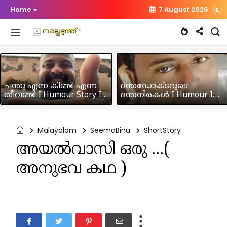
Home
7 August 2026
ചന്തു എന്ന കിണ്ടി എന്ന
ദന്തഡോക്ടറുടെ
തീവണ്ടി I Humour Story I
ദന്തനിരകൾ I Humour I
Rajeev Panicker
Hussain MK
Malayalam
SeemaBinu
ShortStory
അയൽവാസി ഒരു ...(
അനുഭവ കഥ )