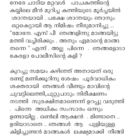
നേരേ ചാടിയ മറ്റവൾ പാചകത്തിന്റെ
കയ്യിലെ മീൻ മുറിച്ച കത്തിയുടെ മൂർച്ചയിൽ
ശാന്തയായി . പക്ഷേ ശാന്തയും ഞാനും
ഒറ്റകെട്ടായി ആ നിമിഷം തീരുമാനിച്ചു ...
"മോനേ. എസ് പീ ഞങ്ങളിന്നു മാങ്ങയിട്ടു
മത്തി വച്ചിരിക്കും . അതും ഏമാന്റെ മാങ്ങ
തന്നെ " എന്ന് . അല്ല പിന്നെ . ഞങ്ങളോടാ
കേരളാ പോലീസിന്റെ കളി ?
കുറച്ചു സമയം കഴിഞ്ഞ് അതായത് ഒരു
രണ്ടു് മണിക്കൂറിനു ശേഷം പൂർവാധികം
ശക്തരായി ഞങ്ങൾ വീണ്ടും മാവിന്റെ
ചുവട്ടിലെത്തി,ചുറ്റുപാടും നിരീക്ഷണം
നടത്തി സുരക്ഷിതമാണെന്ന് ഉറപ്പു വരുത്തി
. പിന്നെ അധികം സംസാരം ഒന്നും
ഉണ്ടായില്ല . ഒൺലി ആക്ഷൻ . മിണ്ടാതെ ..
ഉരിയാടാതെ .. ഞങ്ങൾ ആ പുളിയുള്ള
കിളിച്ചുണ്ടൻ മാങ്ങകൾ ലക്ഷ്യമാക്കി നീങ്ങി