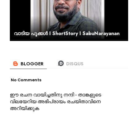
വാടിയ പൂക്കൾ I ShortStory I SabuNarayanan
No Comments
ഈ രചന വായിച്ചതിനു നന്ദി - താങ്കളുടെ
വിലയേറിയ അഭിപ്രായം രചയിതാവിനെ
അറിയിക്കുക