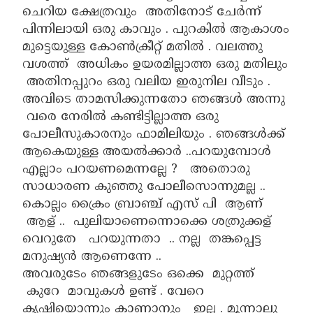
ചെറിയ ക്ഷേത്രവും അതിനോട് ചേർന്ന്
പിന്നിലായി ഒരു കാവും . പുറകിൽ ആകാശം
മുട്ടെയുള്ള കോൺക്രീറ്റ് മതിൽ . വലത്തു
വശത്ത് അധികം ഉയരമില്ലാത്ത ഒരു മതിലും
അതിനപ്പുറം ഒരു വലിയ ഇരുനില വീടും .
അവിടെ താമസിക്കുന്നതോ ഞങ്ങൾ അന്നു
വരെ നേരിൽ കണ്ടിട്ടില്ലാത്ത ഒരു
പോലീസുകാരനും ഫാമിലിയും . ഞങ്ങൾക്ക്
ആകെയുള്ള അയൽക്കാർ ..പറയുമ്പോൾ
എല്ലാം പറയണമെന്നല്ലേ ? അതൊരു
സാധാരണ കുഞ്ഞു പോലീസൊന്നുമല്ല ..
കൊല്ലം ക്രൈം ബ്രാഞ്ച് എസ് പി ആണ്
ആള് .. പുലിയാണെന്നൊക്കെ ശത്രുക്കള്
വെറുതേ പറയുന്നതാ .. നല്ല തങ്കപ്പെട്ട
മനുഷ്യൻ ആണെന്നേ ..
അവരുടേം ഞങ്ങളുടേം ഒക്കെ മുറ്റത്ത്
കുറേ മാവുകൾ ഉണ്ട് . വേറെ
കൃഷിയൊന്നും കാണാനും ഇല്ല . മൂന്നാലു