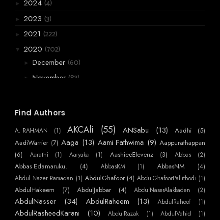
(4)
2024
►
(3)
2023
►
(222)
2021
►
(702)
2020
▼
(60)
December
►
(83)
November
►
(119)
October
▼
അമ്പടാ മനസ്സേ.
Find Authors
കളഭം.
AKCAli
(55)
ANSabu
(13)
Aadhi
(5)
A. RAHMAN
(1)
മധുരപ്പതിനെട്ട് മരിച്ചു,
Aaga
(13)
Aami Fathwima
(9)
AadiWarrier
(7)
Aappurathappan
"ഭാഗം-വയ്പ് "
(6)
AashieeElevenz
(3)
Aarathi
(1)
Aaryaka
(1)
Abbas
(2)
ശശാങ്കൻ്റെ പെണ്ണ്
Abbas Edamaruku.
(4)
AbbasNM
(4)
AbbasKM
(1)
AbdulGhafoor
(4)
Abdul Nazer Ramadan
(1)
AbdulGhafoorPallithodi
(1)
പോയിന്റ്
AbdulHakeem
(7)
AbdulJabbar
(4)
AbdulNaserAlakkaden
(2)
കല്യാണം വിളി
AbdulNasser
(34)
AbdulRaheem
(13)
AbdulRahoof
(1)
സക്കറിയ പോത്തന്റെ കുഴിമാടം
AbdulRasheedKarani
(10)
AbdulRazak
(1)
AbdulVahid
(1)