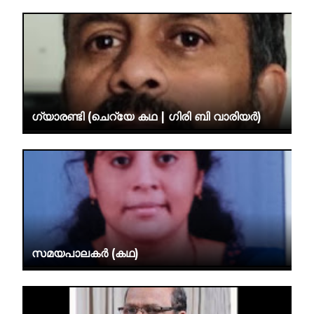
ഗ്യാരണ്ടി (ചെറ്യേ കഥ | ഗിരി ബി വാരിയർ)
സമയപാലകർ (കഥ)