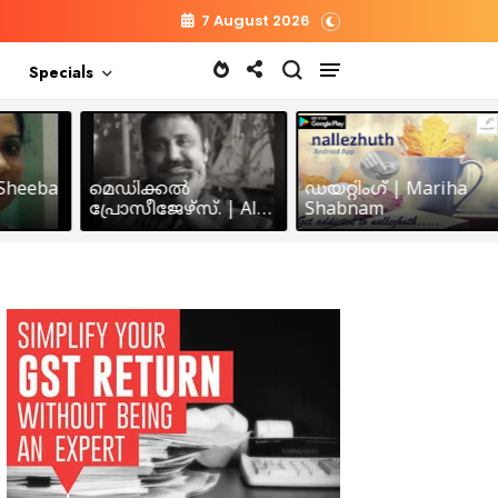
7 August 2026
Specials
heeba
മെഡിക്കൽ
ഡയറ്റിംഗ് | Mariha
പ്രോസീജേഴ്സ്‌. | Alex
Shabnam
John