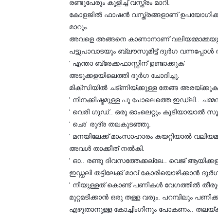
രണ്ടുപേരും കുളിച്ച് വസ്ത്രം മാറി.
കോളജില്‍ ഫാഷന്‍ വസ്ത്രങ്ങളാണ് ഉപയോഗിക്കുന
മാറും.
അവളെ അങ്ങനെ കാണാനാണ് വലിയമ്മാമ്മയും ദേ
പട്ടുപാവാടയും ബ്ലൗസുമിട്ട് ദുര്‍ഗ വന്നപ്പോള
' എന്താ ബ്രേക്കഫാസ്റ്റിന് ഉണ്ടാക്കുക'
അടുക്കളയിലെത്തി ദുര്‍ഗ ചോദിച്ചു.
മിക്‌സിയില്‍ ചട്ണിയ്ക്കുള്ള തേങ്ങ അരയ്ക്കുക
' നിനക്കിഷ്ടമുള്ള പൂ പോലെത്തെ ഇഡ്‌ലി.. ചമ്മന
' വെരി ഗുഡ്.. ഒരു ഓംലെറ്റും കൂടിയായാല്‍ സൂപ
' ഛെ' രുദ്ര തലകുടഞ്ഞു.
' മനയിലേക്ക് മാംസാഹാരം കയറ്റിയാല്‍ വലിയമ്മ
അവള്‍ താക്കീത് നല്‍കി.
' ഓ.. രണ്ടു ദിവസത്തേക്കല്ലേ.. വെജ് ആയിക്ക
ഇഡ്ഡലി തട്ടിലേക്ക് മാവ് കോരിയൊഴിക്കാന്‍ ദുര
' നീയുള്ളത് കൊണ്ട് പണികള്‍ വേഗത്തില്‍ തീര
മുറ്റമടിക്കാന്‍ ഒരു തള്ള വരും. പറമ്പിലും പണിക്ക
എഴുതാനുള്ള കോച്ചിംഗിനും പോകണം.. തലയ്ക്ക് ഭ്