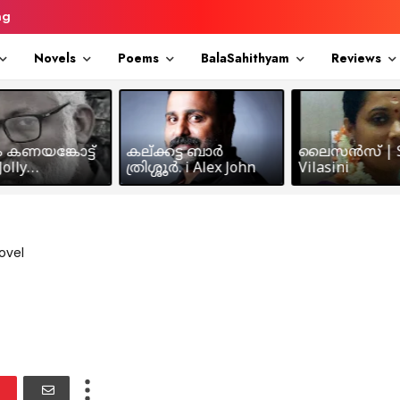
ng
Novels
Poems
BalaSahithyam
Reviews
ം കണയങ്കോട്ട്
കല്ക്കട്ട ബാർ
ലൈസൻസ് | S
olly
ത്രിശ്ശൂർ. i Alex John
Vilasini
makkil
ovel