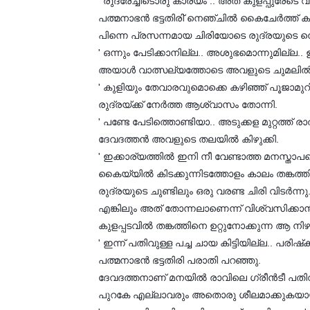
' രുദ്രേച്ചീടൊരു കാര്യം .. അത് കുളപ്പുരേടെ
പത്മനാഭന്‍ ഭട്ടതിരി് നെഞ്ചില്‍ കൈചേര്‍ത്ത് കണ
പിന്നെ പ്രസന്നമായ ചിരിയോടെ രുദ്രയുടെ ന
' ഒന്നും പേടിക്കാനില്ല.. അശുഭമൊന്നുമില്ല.. ഉള്ള
അയാള്‍ വാത്സല്യത്തോടെ അവളുടെ ചുമലില്‍ ത
' കുളിയും തേവാരവുമൊക്കെ കഴിഞ്ഞ് പൂജാമുറിയില
രുദ്രയ്ക്ക് നേര്‍ത്ത ആശ്വാസം തോന്നി.
' പണ്ടേ പേടിത്തൊണ്ടിയാ.. അടുക്കള മുറ്റത്ത് രാ
ദേവദത്തന്‍ അവളുടെ തലയില്‍ കിഴുക്കി.
' ഇക്കാര്യത്തില്‍ ഇനി നീ വേണ്ടാത്ത മനസ്താപമൊ
കൈയ്യില്‍ കിടക്കുന്നിടത്തോളം കാലം തങ്കത്തി
രുദ്രയുടെ ചുണ്ടിലും ഒരു വരണ്ട ചിരി വിടര്‍ന്നു
എങ്കിലും അത് തോന്നലാണെന്ന് വിശ്വസിക്കാന്
കുളപ്പടവില്‍ തങ്കത്തിനെ ഉറ്റുനോക്കുന്ന ആ നിഴല
' ഇന്ന് പതിവുള്ള പച്ച ചായ കിട്ടിയില്ല.. പരിഷ്
പത്മനാഭന്‍ ഭട്ടതിരി പരാതി പറഞ്ഞു.
ദേവദത്തനാണ് മനയില്‍ രാവിലെ ഗ്രീന്‍ടീ പതിവ
പുറകേ എല്ലാവരും അതൊരു ശീലമാക്കുകയായി