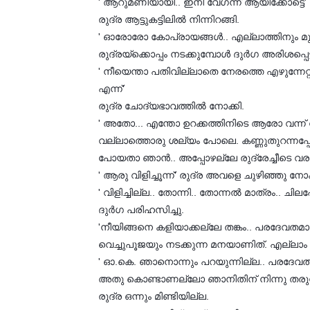
' ആറുമണിയായി.. ഇനി വേഗന്ന് ആയിക്കോട്ടെ' പത്
രുദ്ര ആട്ടുകട്ടിലില്‍ നിന്നിറങ്ങി.
' ഓരോരോ കോപ്രായങ്ങള്‍.. എല്ലാത്തിനും മുഴ
രുദ്രയ്‌ക്കൊപ്പം നടക്കുമ്പോള്‍ ദുര്‍ഗ അരിശപ്പെട്
' നീയെന്താ പതിവില്ലാതെ നേരത്തെ എഴുന്നേറ്റ
എന്ന്'
രുദ്ര ചോദ്യഭാവത്തില്‍ നോക്കി.
' അതോ... എന്തോ ഉറക്കത്തിനിടെ ആരോ വന്ന് വിള
വല്ലാത്തൊരു ശല്യം പോലെ. കണ്ണുതുറന്നപ്പോള്‍ 
പോയതാ ഞാന്‍.. അപ്പോഴല്ലേ രുദ്രേച്ചീടെ 
' ആരു വിളിച്ചൂന്ന്' രുദ്ര അവളെ ചുഴിഞ്ഞു നോക
' വിളിച്ചില്ല.. തോന്നി.. തോന്നല്‍ മാത്രം.. ച
ദുര്‍ഗ പരിഹസിച്ചു.
'നീയിങ്ങനെ കളിയാക്കല്ലേ തങ്കം.. പരദേവതമാര്
വെച്ചുപൂജയും നടക്കുന്ന മനയാണിത്. എല്ലാം 
' ഓ.കെ. ഞാനൊന്നും പറയുന്നില്ല.. പരദേവതമ
അതു കൊണ്ടാണല്ലോ ഞാനിതിന് നിന്നു തരുന്നത്
രുദ്ര ഒന്നും മിണ്ടിയില്ല.