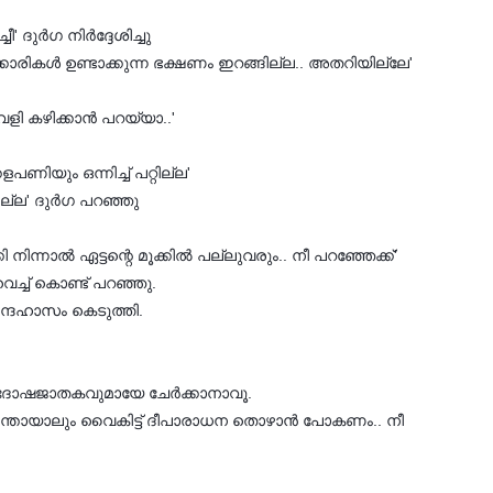
 ദുര്‍ഗ നിര്‍ദ്ദേശിച്ചു
യക്കാരികള്‍ ഉണ്ടാക്കുന്ന ഭക്ഷണം ഇറങ്ങില്ല.. അതറിയില്ലേ'
േളി കഴിക്കാന്‍ പറയ്യാ..'
ണിയും ഒന്നിച്ച് പറ്റില്ല'
ില്ല' ദുര്‍ഗ പറഞ്ഞു
്നാല്‍ ഏട്ടന്റെ മൂക്കില്‍ പല്ലുവരും.. നീ പറഞ്ഞേക്ക്'
 വെച്ച് കൊണ്ട് പറഞ്ഞു.
ന്ദഹാസം കെടുത്തി.
രു ദോഷജാതകവുമായേ ചേര്‍ക്കാനാവൂ.
ഇന്നെന്തായാലും വൈകിട്ട് ദീപാരാധന തൊഴാന്‍ പോകണം.. നീ