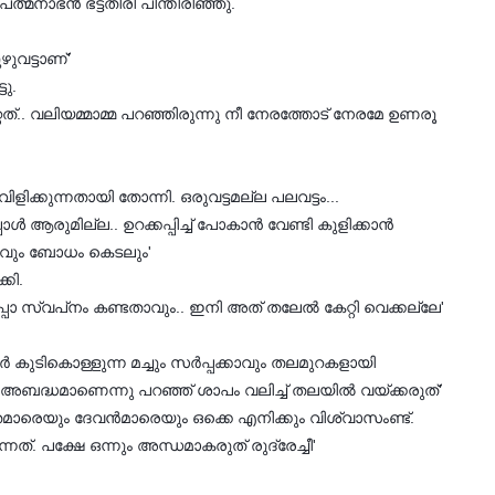
മനാഭന്‍ ഭട്ടതിരി പിന്തിരിഞ്ഞു.
ുവട്ടാണ്'
ടു.
ത്.. വലിയമ്മാമ്മ പറഞ്ഞിരുന്നു നീ നേരത്തോട് നേരമേ ഉണരൂ
ിക്കുന്നതായി തോന്നി. ഒരുവട്ടമല്ല പലവട്ടം...
ആരുമില്ല.. ഉറക്കപ്പിച്ച് പോകാന്‍ വേണ്ടി കുളിക്കാന്‍
വരവും ബോധം കെടലും'
്കി.
ിലപ്പോ സ്വപ്‌നം കണ്ടതാവും.. ഇനി അത് തലേല്‍ കേറ്റി വെക്കല്ലേ'
‍ കുടികൊള്ളുന്ന മച്ചും സര്‍പ്പക്കാവും തലമുറകളായി
അബദ്ധമാണെന്നു പറഞ്ഞ് ശാപം വലിച്ച് തലയില്‍ വയ്ക്കരുത്'
ാരെയും ദേവന്‍മാരെയും ഒക്കെ എനിക്കും വിശ്വാസംണ്ട്.
. പക്ഷേ ഒന്നും അന്ധമാകരുത് രുദ്രേച്ചീ'