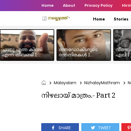
Home
About
Privacy Policy
Hiri
Home
Stories
ചന്തു എന്ന കിണ്ടി
ദന്തഡോക്ടറുടെ
വീണ്ടു
എന്ന തീവണ്ടി I
ദന്തനിരകൾ I
ഏലി I J
Humour Story I Rajeev
Humour I Hussain MK
Chakra
Panicker
Malayalam
NizhalayMathram
N
നിഴലായ് മാത്രം.- Part 2
SHARE
TWEET