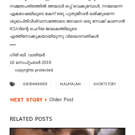
സമ്മതപത്രത്തിൽ അയാൾ ഒപ്പ് വെക്കുമ്പോൾ, നന്മയെന്ന
ഏകഭാഷയിലൂടെ മകന് ഒരു പുതുജീവൻ ലഭിക്കുമെന്ന
ശുഭാപ്‌തിവിശ്വാസത്തോടെ അവനെ ഒരു നോക്ക് കാണാൻ
ICUവിന്റെ ചെറിയ ജാലകത്തിലൂടെ
എത്തിനോക്കുകയായിരുന്നു വ്യദ്ധദമ്പതികൾ
****
ഗിരി ബി. വാരിയർ
16 സെപ്റ്റംബർ 2019
copyrghts protected
©️
GIRIBWARRIER
MALAYALAM
SHORTSTORY
Older Post