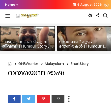
Home
6 August 2026
ചന്തു എന്ന കിണ്ടി എന്ന
ദന്തഡോക്ടറുടെ
തീവണ്ടി I Humour Story I
ദന്തനിരകൾ I Humour I
Rajeev Panicker
Hussain MK
GiriBWarrier
Malayalam
ShortStory
നന്മയെന്ന ഭാഷ