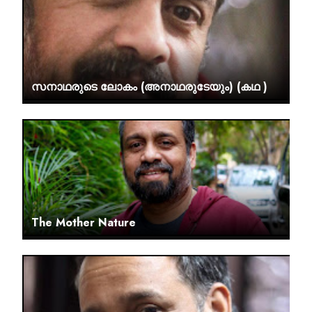
സനാഥരുടെ ലോകം (അനാഥരുടേയും) (കഥ )
The Mother Nature