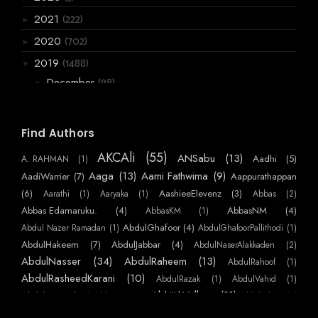
(222)
2021
►
(702)
2020
►
(1488)
2019
▼
(98)
December
►
(99)
November
►
(178)
October
►
Find Authors
(161)
September
▼
AKCAli
(55)
ANSabu
(13)
Aadhi
(5)
A. RAHMAN
(1)
അവളുടെരാവുകൾ
Aaga
(13)
Aami Fathwima
(9)
AadiWarrier
(7)
Aappurathappan
നിഴലായ്‌ മാത്രം. - Part 30
(6)
AashieeElevenz
(3)
Aarathi
(1)
Aaryaka
(1)
Abbas
(2)
☆ കൈ നീട്ടം ☆
Abbas Edamaruku.
(4)
AbbasNM
(4)
AbbasKM
(1)
AbdulGhafoor
(4)
Abdul Nazer Ramadan
(1)
AbdulGhafoorPallithodi
(1)
കരൾയുദ്ധങ്ങൾ
AbdulHakeem
(7)
AbdulJabbar
(4)
AbdulNaserAlakkaden
(2)
മാറ്റിവെക്കപ്പെടുന്ന ആത്മഹത്യകൾ
AbdulNasser
(34)
AbdulRaheem
(13)
AbdulRahoof
(1)
മക്കൾ
AbdulRasheedKarani
(10)
AbdulRazak
(1)
AbdulVahid
(1)
AbhijithVelloor
(11)
Abdulmajeed
മച്ചി
(7)
AbhiKattor
(1)
AbhilashKP
(1)
AbhilashSurendranEzhamkulam
(1)
AbhilashYatheendran
(1)
AbhishekSS
നിഴലായ്‌ മാത്രം. - Part 29