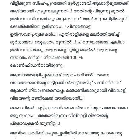
വിളിക്കുന്ന സിംഹപ്പുറത്തേറി ദുർഗ്ഗാദേവി ആശാന്റടുത്തേക്ക്
ആദ്യമായി എഴുന്നള്ളുന്നത്...! അതിന്റെ പിറ്റേന്നു മുതൽ
ഉൽസവ സീസൺ തുടങ്ങുകയാണ്. ആദ്യം ഇണ്ടിളിയപ്പൻ
ക്ഷേത്രത്തിലെ ഉൽസവം...! പിന്നങ്ങോട്ട്
ഉൽസവപ്പെരുമഴകൾ...! എതിരാളികളെ മലർത്തിയടിച്ച്
ദുർഗ്ഗാദേവി ഒരുകാതം മുന്നിൽ...! പിന്നെയങ്ങോട്ട് എല്ലാ
ഉൽസവകൾക്കും ആശാന്റെ ദുർഗ്ഗ മാത്രം! ആശാന്റെ
സ്വന്തം ദുർഗ്ഗ!" നീലാംബരൻ 100 %
കോൺഫിഡൻറായിരുന്നു.
ആവേശത്തളളിപ്പുകൊണ്ട് ആ ചൊവ്വാഴ്ച തന്നെ
വലത്തേക്കാലിന്റെ തട്ടിളക്കി ഗ്രൗട്ട് അടിച്ച് പണി തീർത്ത്
ആശാൻ നീലാംബരനൊപ്പം ഞൊണ്ടിക്കാലുമായി വില്ലാളി
വിജയന്റെ മടയിലേക്ക് യാത്രയായി...!
മൈ ഡിയർ കുട്ടിച്ചാത്തനിലെ മന്ത്രവാദിയുടെ അറപോലെ
ഒരു സ്ഥലം... അതായിരുന്നു വില്ലാളി വിജയന്റെ
പ്രൊഡക്ഷൻ യൂണിറ്റ്...!
അവിടെ കരടിക്ക് കഴുതപ്പുലിയിൽ ഉണ്ടായതു പോലൊരു