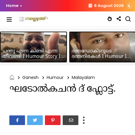
Home
8 August 2026
ചന്തു എന്ന കിണ്ടി എന്ന
ദന്തഡോക്ടറുടെ
തീവണ്ടി I Humour Story I
ദന്തനിരകൾ I Humour I
Rajeev Panicker
Hussain MK
Ganesh
Humour
Malayalam
ഘടോൽകചൻ ദ് ഫ്ലോട്ട്.