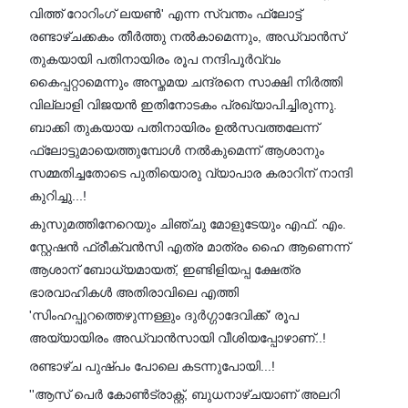
വിത്ത് റോറിംഗ് ലയൺ' എന്ന സ്വന്തം ഫ്ലോട്ട്
രണ്ടാഴ്ചക്കകം തീർത്തു നൽകാമെന്നും, അഡ്വാൻസ്
തുകയായി പതിനായിരം രൂപ നന്ദിപൂർവ്വം
കൈപ്പറ്റാമെന്നും അസ്തമയ ചന്ദ്രനെ സാക്ഷി നിർത്തി
വില്ലാളി വിജയൻ ഇതിനോടകം പ്രഖ്യാപിച്ചിരുന്നു.
ബാക്കി തുകയായ പതിനായിരം ഉൽസവത്തലേന്ന്
ഫ്ലോട്ടുമായെത്തുമ്പോൾ നൽകുമെന്ന് ആശാനും
സമ്മതിച്ചതോടെ പുതിയൊരു വ്യാപാര കരാറിന് നാന്ദി
കുറിച്ചു...!
കുസുമത്തിനേറെയും ചിഞ്ചു മോളുടേയും എഫ്. എം.
സ്റ്റേഷൻ ഫ്രീക്വൻസി എത്ര മാത്രം ഹൈ ആണെന്ന്
ആശാന് ബോധ്യമായത്, ഇണ്ടിളിയപ്പ ക്ഷേത്ര
ഭാരവാഹികൾ അതിരാവിലെ എത്തി
'സിംഹപ്പുറത്തെഴുന്നള്ളും ദുർഗ്ഗാദേവിക്ക്' രൂപ
അയ്യായിരം അഡ്വാൻസായി വീശിയപ്പോഴാണ്..!
രണ്ടാഴ്ച പുഷ്പം പോലെ കടന്നുപോയി...!
''ആസ് പെർ കോൺട്രാക്റ്റ്, ബുധനാഴ്ചയാണ് അലറി