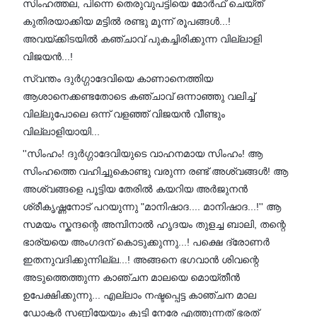
സിംഹത്തല, പിന്നെ തെരുവുപട്ടിയെ മോർഫ് ചെയ്ത്
കുതിരയാക്കിയ മട്ടിൽ രണ്ടു മൂന്ന് രൂപങ്ങൾ...!
അവയ്ക്കിടയിൽ കഞ്ചാവ് പുകച്ചിരിക്കുന്ന വില്ലാളി
വിജയൻ...!
സ്വന്തം ദുർഗ്ഗാദേവിയെ കാണാനെത്തിയ
ആശാനെക്കണ്ടതോടെ കഞ്ചാവ് ഒന്നാഞ്ഞു വലിച്ച്
വില്ലുപോലെ ഒന്ന് വളഞ്ഞ് വിജയൻ വീണ്ടും
വില്ലാളിയായി...
''സിംഹം! ദുർഗ്ഗാദേവിയുടെ വാഹനമായ സിംഹം! ആ
സിംഹത്തെ വഹിച്ചുകൊണ്ടു വരുന്ന രണ്ട് അശ്വങ്ങൾ! ആ
അശ്വങ്ങളെ പൂട്ടിയ തേരിൽ കയറിയ അർജുനൻ
ശ്രീകൃഷ്ണനോട് പറയുന്നു "മാനിഷാദ.... മാനിഷാദ...!'' ആ
സമയം സ്കന്ദന്റെ അമ്പിനാൽ ഹൃദയം തുളച്ച ബാലി, തന്റെ
ഭാര്യയെ അംഗദന് കൊടുക്കുന്നു...! പക്ഷെ ദ്രോണർ
ഇതനുവദിക്കുന്നില്ല...! അങ്ങനെ ഭഗവാൻ ശിവന്റെ
അടുത്തെത്തുന്ന കാഞ്ചന മാലയെ മൊയ്തീൻ
ഉപേക്ഷിക്കുന്നു... എല്ലാം നഷ്ടപ്പെട്ട കാഞ്ചന മാല
ഡോക്ടർ സണ്ണിയേയും കൂട്ടി നേരേ എത്തുന്നത് ഭരത്