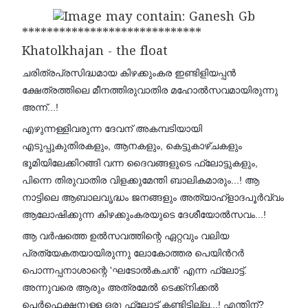
*****************************
Khatolkhajan - the float
ചരിത്രപ്രസിദ്ധമായ കിഴക്കുംകര ഇണ്ടിളിയപ്പൻ
ക്ഷേത്രത്തിലെ മീനത്തിരുവാതിര മഹോൽസവമായിരുന്നു
അന്ന്...!
എഴുന്നള്ളിവരുന്ന ദേവന് അകമ്പടിയായി
എടുപ്പുകുതിരകളും, ആനകളും, കെട്ടുകാഴ്ചകളും
ഭൂമിയിലേക്കിറങ്ങി വന്ന ദൈവങ്ങളുടെ ഫ്ലോട്ടുകളും,
പിന്നെ തിരുവാതിര വിളക്കുമേന്തി ബാലികമാരും...! ആ
നാട്ടിലെ ആബാലവൃദ്ധം ജനങ്ങളും അത്യാഹ്ളാദപൂർവ്വം
ആലോഷിക്കുന്ന കിഴക്കുംകരയുടെ ദേശീയോൽസവം...!
ആ വർഷത്തെ ഉൽസവത്തിന്റെ ഏറ്റവും വലിയ
പ്രത്യേകതയായിരുന്നു ലോകോത്തര പെയിൻറർ
പൊന്നപ്പനാശാന്റെ 'ഘടോൽകചൻ' എന്ന ഫ്ലോട്ട്.
അന്നുവരെ ആരും അത്രമേൽ ടെക്ക്നിക്കൽ
പെർഫെക്ഷനുള്ള ഒരു ഫ്ലോട്ട് കണ്ടിട്ടില്ല...! എന്തിന്?