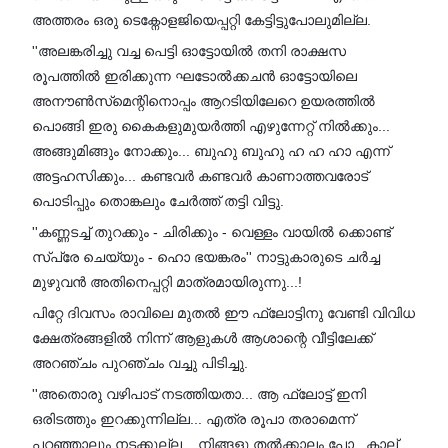
അത്തരം ഒരു ടെക്നോളജിയെപ്പറ്റി കേട്ടിട്ടുപോലുമില്ല.
''അലങ്കരിച്ചു വച്ച പെട്ടി ഓട്ടോയിൽ തനി രാക്ഷസ
രൂപത്തിൽ ഇരിക്കുന്ന ഘടോൽക്കചൻ ഓട്ടോയിലെ
അനൗൺസ്‌മെന്റിനൊപ്പം ആറടിയിലേറെ ഉയരത്തിൽ
പൊങ്ങി ഇരു കൈകളുമുയർത്തി എഴുന്നേറ്റ് നിൽക്കും...
അങ്ങുമിങ്ങും നോക്കും... ബുഹു ബുഹു ഹ ഹ ഹാ എന്ന്
അട്ടഹസിക്കും... കണ്ടവർ കണ്ടവർ കാണാത്തവരോട്
പൊടിപ്പും തൊങ്കലും ചേർത്ത് തട്ടി വിട്ടു.
''കണ്ണടച്ച് തുറക്കും - ചിരിക്കും - വെള്ളം വായിൽ ക്കൊണ്ട്
സ്പ്രേ ചെയ്യും - ഹൊ ഭയങ്കരം'' നാട്ടുകാരുടെ ചർച്ച
മുഴുവൻ അതിനെപ്പറ്റി മാത്രമായിരുന്നു...!
പിറ്റേ ദിവസം രാവിലെ മുതൽ ഈ ഫ്ലോട്ടിനു വേണ്ടി വിവിധ
ക്ഷേത്രങ്ങളിൽ നിന്ന് ആളുകൾ ആശാന്റെ വീട്ടിലേക്ക്
അറഞ്ചം പുറഞ്ചം വച്ചു പിടിച്ചു.
''അതൊരു വഴിപാട് നടത്തിയതാ... ആ ഫ്ലോട്ട് ഇനി
ഒരിടത്തും ഇറക്കുന്നില്ല... എത്ര രൂപാ തരാമെന്ന്
പറഞ്ഞാലും നടക്കൂല്ല... നിങ്ങളു തൽക്കാലം പോ.. കാല്