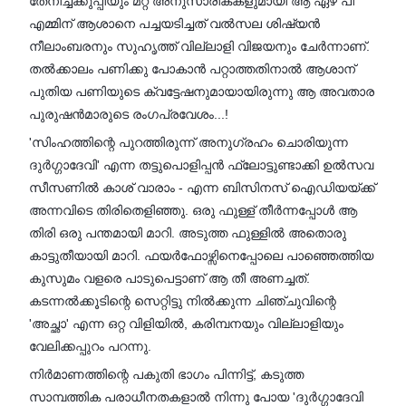
തേനീച്ചക്കുപ്പിയും മറ്റ് അനുസാരികകളുമായി ആ ഏഴ് പി
എമ്മിന് ആശാനെ പച്ചയടിച്ചത് വൽസല ശിഷ്യൻ
നീലാംബരനും സുഹൃത്ത് വില്ലാളി വിജയനും ചേർന്നാണ്.
തൽക്കാലം പണിക്കു പോകാൻ പറ്റാത്തതിനാൽ ആശാന്
പുതിയ പണിയുടെ ക്വട്ടേഷനുമായായിരുന്നു ആ അവതാര
പുരുഷൻമാരുടെ രംഗപ്രവേശം...!
'സിംഹത്തിന്റെ പുറത്തിരുന്ന് അനുഗ്രഹം ചൊരിയുന്ന
ദുർഗ്ഗാദേവി' എന്ന തട്ടുപൊളിപ്പൻ ഫ്ലോട്ടുണ്ടാക്കി ഉൽസവ
സീസണിൽ കാശ് വാരാം - എന്ന ബിസിനസ് ഐഡിയയ്ക്ക്
അന്നവിടെ തിരിതെളിഞ്ഞു. ഒരു ഫുള്ള് തീർന്നപ്പോൾ ആ
തിരി ഒരു പന്തമായി മാറി. അടുത്ത ഫുള്ളിൽ അതൊരു
കാട്ടുതീയായി മാറി. ഫയർഫോഴ്സിനെപ്പോലെ പാഞ്ഞെത്തിയ
കുസുമം വളരെ പാടുപെട്ടാണ് ആ തീ അണച്ചത്.
കടന്നൽക്കൂടിന്റെ സെറ്റിട്ടു നിൽക്കുന്ന ചിഞ്ചുവിന്റെ
'അച്ഛാ' എന്ന ഒറ്റ വിളിയിൽ, കരിമ്പനയും വില്ലാളിയും
വേലിക്കപ്പുറം പറന്നു.
നിർമാണത്തിന്റെ പകുതി ഭാഗം പിന്നിട്ട്, കടുത്ത
സാമ്പത്തിക പരാധീനതകളാൽ നിന്നു പോയ 'ദുർഗ്ഗാദേവി