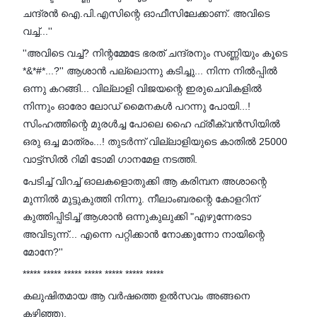
ചന്ദ്രൻ ഐ.പി.എസിന്റെ ഓഫീസിലേക്കാണ്. അവിടെ
വച്ച്...''
''അവിടെ വച്ച്? നിന്റമ്മേടേ ഭരത് ചന്ദ്രനും സണ്ണിയും കൂടെ
*&*#*...?'' ആശാൻ പല്ലൊന്നു കടിച്ചു... നിന്ന നിൽപ്പിൽ
ഒന്നു കറങ്ങി... വില്ലാളി വിജയന്റെ ഇരുചെവികളിൽ
നിന്നും ഓരോ ലോഡ് മൈനകൾ പറന്നു പോയി...!
സിംഹത്തിന്റെ മുരൾച്ച പോലെ ഹൈ ഫ്രീക്വൻസിയിൽ
ഒരു ഒച്ച മാത്രം...! തുടർന്ന് വില്ലാളിയുടെ കാതിൽ 25000
വാട്ട്സിൽ റിമി ടോമി ഗാനമേള നടത്തി.
പേടിച്ച് വിറച്ച് ഓലകളൊതുക്കി ആ കരിമ്പന അശാന്റെ
മുന്നിൽ മുട്ടുകുത്തി നിന്നു. നീലാംബരന്റെ കോളറിന്
കുത്തിപ്പിടിച്ച് ആശാൻ ഒന്നുകുലുക്കി "എഴുന്നേരടാ
അവിടുന്ന്... എന്നെ പറ്റിക്കാൻ നോക്കുന്നോ നായിന്റെ
മോനേ?''
***** ***** ***** ***** ***** ***** *****
കലുഷിതമായ ആ വർഷത്തെ ഉൽസവം അങ്ങനെ
കഴിഞ്ഞു.