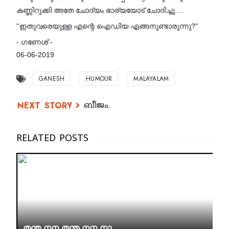
കണ്ണിറുക്കി അതേ ചോദ്യം ഭാര്യയോട് ചോദിച്ചു....
''ഇതുവരെയുള്ള എന്റെ ഐഡിയ എങ്ങനുണ്ടാരുന്നു?"
- ഗണേശ് -
06-06-2019
GANESH
HUMOUR
MALAYALAM
ബീജം.
തന്ത നന തന്ത നന നാ