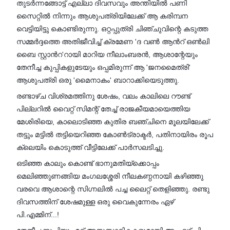
തുടർന്നങ്ങോട്ട് എല്ലാ ദിവസവും അന്തിയിൽ പണി
സൈറ്റിൽ നിന്നും ആശുപത്രിയിലേക്ക് ആ കരിമ്പന
വെട്ടിയിട്ടു കൊണ്ടിരുന്നു. ഒറ്റപ്പുത്രി ചിഞ്ചുവിന്റെ കടുത്ത
സമ്മർദ്ദത്തെ അതിജീവിച്ച് ക്രമേണ 'ദ വൺ ആൻറ് ഒൺലി
ബൈ സ്റ്റാൻറ'റായി മാറിയ നീലാംബരൻ, ആശാന്റേയും
തേനീച്ച കുപ്പികളുടേയും ഒപ്പമിരുന്ന് ആ 'ജനമൈത്രി'
ആശുപത്രി ഒരു 'മൈനാകം' ബാറാക്കിയെടുത്തു.
രണ്ടാഴ്ച വിശ്രമത്തിനു ശേഷം, വലം കാലിലെ റൗണ്ട്
പില്ലറിൽ വൈറ്റ് സിമന്റ് തേച്ച് രാജകീയമായെത്തിയ
മേശിരിയെ, കാലൊടിഞ്ഞ കുതിര ബഞ്ചിനെ മൂലയിലേക്ക്
തട്ടും മട്ടിൽ തട്ടിയെറിഞ്ഞ കോൺട്രാക്ടർ, പതിനായിരം രൂപ
ക്ലെയിം കൊടുത്ത് വീട്ടിലേക്ക് പാർസലടിച്ചു.
ഒടിഞ്ഞ കാലും കൊണ്ട് ഭാനുമതിയ്ക്കൊപ്പം
മെലിഞ്ഞുണങ്ങിയ മംഗലശ്ശേരി നീലകണ്ഠനായി കഴിഞ്ഞു
വരവെ ആശാന്റെ സിഗ്നലിൽ പച്ച ലൈറ്റ് തെളിഞ്ഞു. രണ്ടു
ദിവസത്തിന് ശേഷമുള്ള ഒരു വൈകുന്നേരം ഏഴ്
പി.എമ്മിന്...!