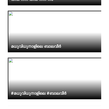
മധുവിധുനാളിലെ ബാലവീർ
#മധുവിധുനാളിലെ #ബാലവീർ