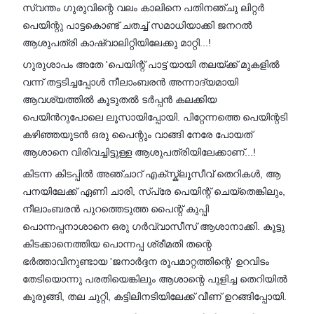
സ്വന്തം ഗുരുവിന്റെ വലം കാലിനെ പതിനഞ്ചു ലിറ്റർ
പെയിന്റു പാട്ടകൊണ്ട് ചതച്ച് സമാധിയാക്കി ജനറൽ
ആശുപത്രി കാഷ്വാലിറ്റിയിലേക്കു മാറ്റി...!
ഗുരുശാപം അതേ 'പെയിന്റ് പാട്ട'യായി തലയ്ക്ക് മുകളിൽ
വന്ന് തട്ടടിച്ചപ്പോൾ നീലാംബരൻ അന്നാദ്യമായി
ആവശ്യത്തിൽ കൂടുതൽ ടർപ്പൻ കലക്കിയ
പെയിൻറുപോലെ ലൂസായിപ്പോയി. പിറ്റേന്നത്തെ പെയിന്റടി
കഴിഞ്ഞയുടൻ ഒരു പൈന്റും വാങ്ങി നേരേ പോയത്
ആശാനെ വിരിവച്ചിട്ടുള്ള ആശുപത്രിയിലേക്കാണ്...!
കിടന്ന കിടപ്പിൽ അഞ്ചാറ് എക്സ്ക്ലൂസീവ് തെറികൾ, ആ
പനയിലേക്ക് ഏണി ചാരി, സ്പ്രേ പെയിന്റ് ചെയ്തെങ്കിലും,
നീലാംബരൻ പുറത്തെടുത്ത പൈന്റ് കുപ്പി
പൊന്നപ്പനാശാനെ ഒരു ഗർവ്വാസീസ് ആശാനാക്കി. കൂട്ടു
കിടക്കാനെത്തിയ പൊന്നപ്പ ശ്രീമതി തന്റെ
ഭർത്താവിനുണ്ടായ 'ജനാർദ്ദന രൂപമാറ്റത്തിന്റെ' ഉറവിടം
തേടിയൊന്നു പരതിയെങ്കിലും ആശാന്റെ പുളിച്ച തെറിയിൽ
കുരുങ്ങി, തല ചുറ്റി, കട്ടിലിനടിയിലേക്ക് വീണ് ഉറങ്ങിപ്പോയി.