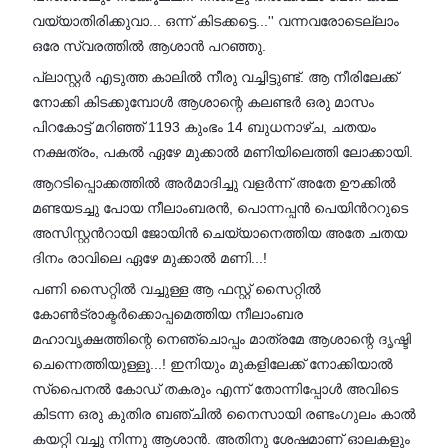
വയ്യാതിരിക്കുവാ... ഒന്ന് കിടക്കട്ടെ...'' വന്നവരോടെല്ലാം
ഒരേ സ്വരത്തിൽ ആശാൻ പറഞ്ഞു.
പ്ലാസ്റ്റർ എടുത്ത കാലിൽ നീരു വച്ചിട്ടുണ്ട്‌. ആ നീരിലേക്ക്
നോക്കി കിടക്കുമ്പോൾ ആശാന്റെ കലണ്ടർ ഒരു മാസം
പിറകോട്ട് മറിഞ്ഞ് 1193 കുംഭം 14 ബുധനാഴ്ച, ചതയം
നക്ഷത്രം, പകൽ ഏഴേ മുക്കാൽ മണിയിലെത്തി ലോക്കായി.
ആറടിപ്പൊക്കത്തിൽ അർമാദിച്ചു വളർന്ന് അതേ ഊക്കിൽ
മണ്ടയടച്ചു പോയ നീലാംബരൻ, പൊന്നപ്പൻ പെയിൻററുടെ
അസിസ്റ്റൻറായി ജോയിൻ ചെയ്യാനെത്തിയ അതേ ചതയ
ദിനം രാവിലെ ഏഴേ മുക്കാൽ മണി...!
പണി സൈറ്റിൽ വച്ചുള്ള ആ ഫസ്റ്റ് സൈറ്റിൽ
കോൺട്രാക്ടർക്കൊപ്പമെത്തിയ നീലാംബര
മഹാവൃക്ഷത്തിന്റെ നെഞ്ചൊപ്പം മാത്രമേ ആശാന്റെ ദൃഷ്ടി
ചെന്നെത്തിയുള്ളൂ...! ഇനിയും മുകളിലേക്ക് നോക്കിയാൽ
സ്പൈനൽ കോഡ് തകരും എന്ന് തോന്നിപ്പോൾ അവിടെ
കിടന്ന ഒരു കുതിര ബഞ്ചിൽ നൈസായി രണ്ടംഗുലം കാൽ
കയറ്റി വച്ചു നിന്നു ആശാൻ. അതിനു ശേഷമാണ് ഓലകളും