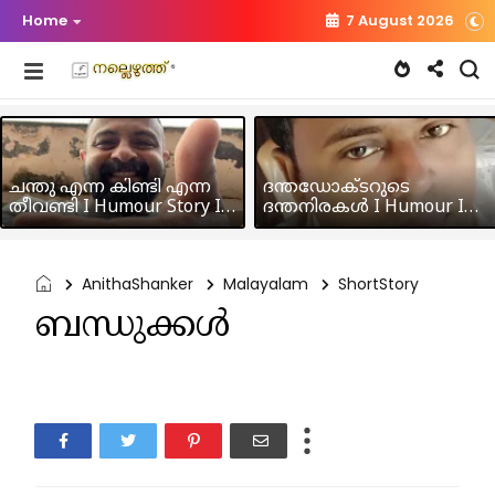
Home
7 August 2026
ചന്തു എന്ന കിണ്ടി എന്ന
ദന്തഡോക്ടറുടെ
തീവണ്ടി I Humour Story I
ദന്തനിരകൾ I Humour I
Rajeev Panicker
Hussain MK
AnithaShanker
Malayalam
ShortStory
ബന്ധുക്കൾ