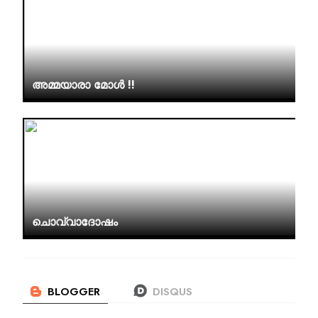
അമ്മയാരാ മോൾ !!
ചൊവ്വാദോഷം