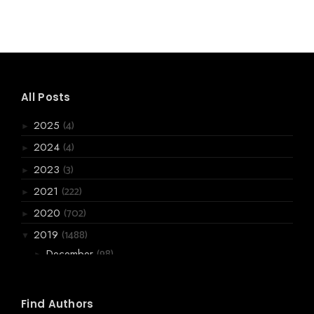
All Posts
(4)
2025
►
(4)
2024
►
(3)
2023
►
(222)
2021
►
(702)
2020
►
(1488)
2019
▼
(98)
December
►
(99)
November
►
(178)
October
►
Find Authors