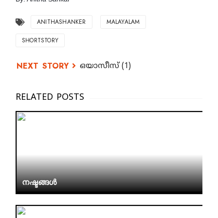
ANITHASHANKER
MALAYALAM
SHORTSTORY
ഒയാസീസ് (1)
നഷ്ടങ്ങൾ