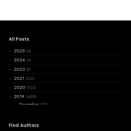
All Posts
(4)
2025
►
(4)
2024
►
(3)
2023
►
(222)
2021
►
(702)
2020
►
(1488)
2019
▼
(98)
December
►
(99)
November
►
(178)
October
►
Find Authors