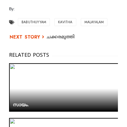
By:
BABUTHUYYAM
KAVITHA
MALAYALAM
ചക്കരമുത്തി
സായം.