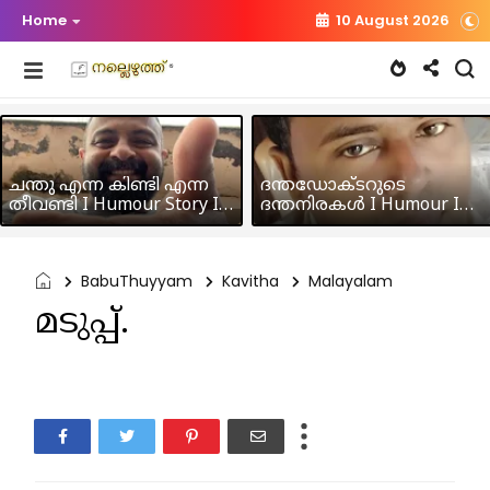
Home
10 August 2026
ചന്തു എന്ന കിണ്ടി എന്ന
ദന്തഡോക്ടറുടെ
തീവണ്ടി I Humour Story I
ദന്തനിരകൾ I Humour I
Rajeev Panicker
Hussain MK
BabuThuyyam
Kavitha
Malayalam
മടുപ്പ്.