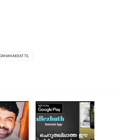
DANANAKKATTIL
ചെറുതല്ലാത്ത ഈ