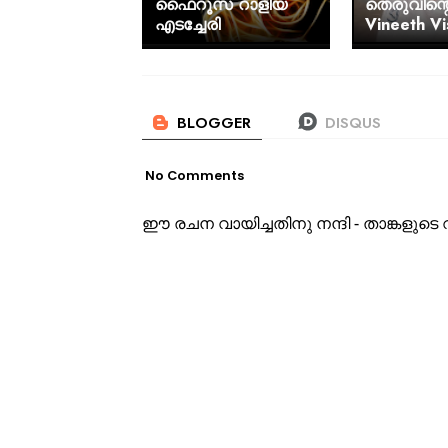
ഫൈറൂസ റാളിയ
തെരുവിന്റ
എടച്ചേരി
Vineeth V
No Comments
ഈ രചന വായിച്ചതിനു നന്ദി - താങ്കളു