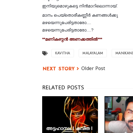
ഇനിയുമൊഴുകട്ടെ നിൻമാറിലൊന്നായ്.
മാനം പെയ്തൊരീകണ്ണീർ കണങ്ങൾക്കു
മഴയെന്നുപേരിട്ടതാരോ....
മഴയെന്നുപേരിട്ടതാരോ....?
**മണികണ്ഠൻ അണക്കത്തിൽ***
KAVITHA
MALAYALAM
MANIKAN
Older Post
അട്ടഹാസം I കവിത I