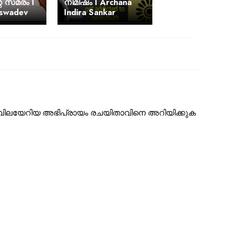
െ സമരം I
നിമിഷം I Archana
iswadev
Indira Sankar
ടെ വിലയേറിയ അഭിപ്രായം രചയിതാവിനെ അറിയിക്കുക