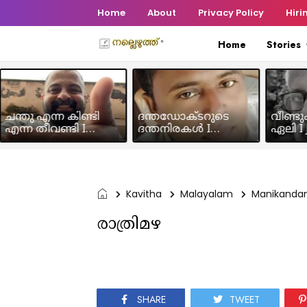
Home
About
Privacy Policy
Hiri
Home
Stories
ചന്തു എന്ന കിണ്ടി
ദന്തഡോക്ടറുടെ
വീണ്ടു
എന്ന തീവണ്ടി I
ദന്തനിരകൾ I
ഏലി I J
Humour Story I Rajeev
Humour I Hussain MK
Chakra
Panicker
Kavitha
Malayalam
Manikandan
രാത്രിമഴ
SHARE
TWEET