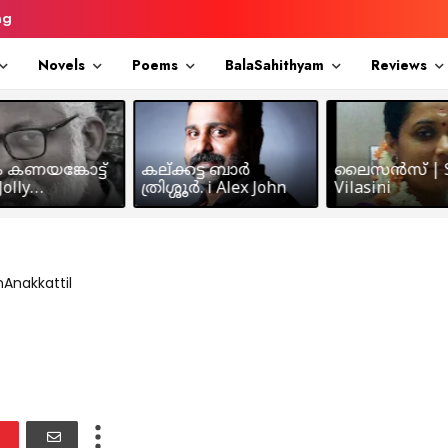
ng
Novels
Poems
BalaSahithyam
Reviews
ം കണയങ്കോട്ട്
കല്ക്കട്ട ബാർ
ലൈസൻസ് | S
olly
ത്രിശ്ശൂർ. i Alex John
Vilasini
makkil
Anakkattil