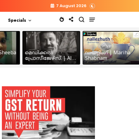
7 August 2026
Specials
heeba
മെഡിക്കൽ
ഡയറ്റിംഗ് | Mariha
പ്രോസീജേഴ്സ്‌. | Alex
Shabnam
John