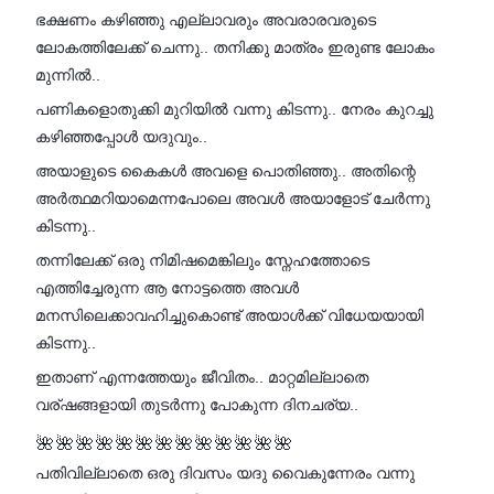
ഭക്ഷണം കഴിഞ്ഞു എല്ലാവരും അവരാരവരുടെ
ലോകത്തിലേക്ക് ചെന്നു.. തനിക്കു മാത്രം ഇരുണ്ട ലോകം
മുന്നിൽ..
പണികളൊതുക്കി മുറിയിൽ വന്നു കിടന്നു.. നേരം കുറച്ചു
കഴിഞ്ഞപ്പോൾ യദുവും..
അയാളുടെ കൈകൾ അവളെ പൊതിഞ്ഞു.. അതിന്റെ
അർത്ഥമറിയാമെന്നപോലെ അവൾ അയാളോട് ചേർന്നു
കിടന്നു..
തന്നിലേക്ക് ഒരു നിമിഷമെങ്കിലും സ്നേഹത്തോടെ
എത്തിച്ചേരുന്ന ആ നോട്ടത്തെ അവൾ
മനസിലെക്കാവഹിച്ചുകൊണ്ട് അയാൾക്ക് വിധേയയായി
കിടന്നു..
ഇതാണ് എന്നത്തേയും ജീവിതം.. മാറ്റമില്ലാതെ
വര്ഷങ്ങളായി തുടർന്നു പോകുന്ന ദിനചര്യ..
🌺
🌺
🌺
🌺
🌺
🌺
🌺
🌺
🌺
🌺
🌺
🌺
🌺
പതിവില്ലാതെ ഒരു ദിവസം യദു വൈകുന്നേരം വന്നു