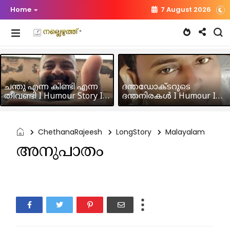
Home
7 August 2026
ചന്തു എന്ന കിണ്ടി എന്ന
ദന്തഡോക്ടറുടെ
തീവണ്ടി I Humour Story I
ദന്തനിരകൾ I Humour I
Rajeev Panicker
Hussain MK
ChethanaRajeesh
LongStory
Malayalam
അനുപാതം