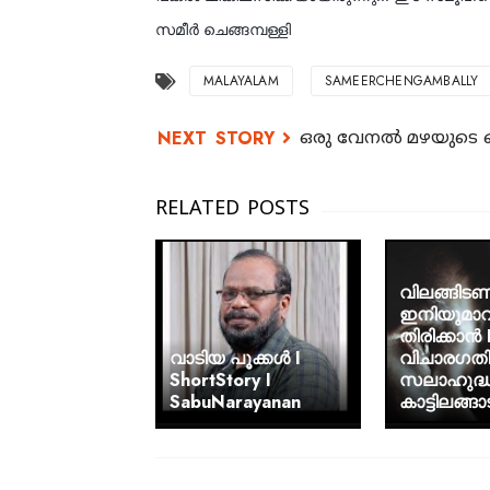
സമീർ ചെങ്ങമ്പള്ളി
MALAYALAM
SAMEERCHENGAMBALLY
ഒരു വേനൽ മഴയുടെ ഓ
വിലങ്ങിട
ഇനിയുമാവർ
തിരിക്കാൻ 
വാടിയ പൂക്കൾ I
വിചാരഗതി
ShortStory I
സലാഹുദ്
SabuNarayanan
കാട്ടിലങ്ങാ