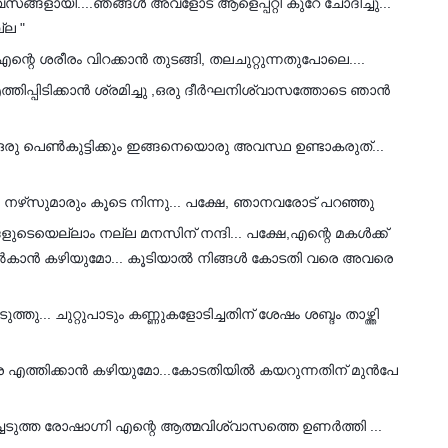
ട്‌ ദിവസങ്ങളായി....ഞങ്ങൾ അവളോട് ആളെപ്പറ്റി കുറേ ചോദിച്ചു...
്ല "
്റെ ശരീരം വിറക്കാൻ തുടങ്ങി, തലചുറ്റുന്നതുപോലെ....
ിപ്പിടിക്കാൻ ശ്രമിച്ചു ,ഒരു ദീർഘനിശ്വാസത്തോടെ ഞാൻ
ു പെൺകുട്ടിക്കും ഇങ്ങനെയൊരു അവസ്ഥ ഉണ്ടാകരുത്...
ഴ്‌സുമാരും കൂടെ നിന്നു... പക്ഷേ, ഞാനവരോട് പറഞ്ഞു
ളുടെയെല്ലാം നല്ല മനസിന് നന്ദി... പക്ഷേ,എന്റെ മകൾക്ക്
പ്പ് നൽകാൻ കഴിയുമോ... കൂടിയാൽ നിങ്ങൾ കോടതി വരെ അവരെ
തു... ചുറ്റുപാടും കണ്ണുകളോടിച്ചതിന് ശേഷം ശബ്ദം താഴ്ത്തി
എത്തിക്കാൻ കഴിയുമോ...കോടതിയിൽ കയറുന്നതിന് മുൻപേ
ടുത്ത രോഷാഗ്നി എന്റെ ആത്മവിശ്വാസത്തെ ഉണർത്തി ...