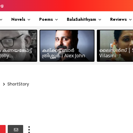
ng
Novels
Poems
BalaSahithyam
Reviews
ം കണയങ്കോട്ട്
കല്ക്കട്ട ബാർ
ലൈസൻസ് | S
olly
ത്രിശ്ശൂർ. i Alex John
Vilasini
makkil
ShortStory