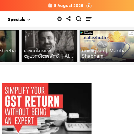
8 August 2026
Specials
heeba
മെഡിക്കൽ
ഡയറ്റിംഗ് | Mariha
പ്രോസീജേഴ്സ്‌. | Alex
Shabnam
John