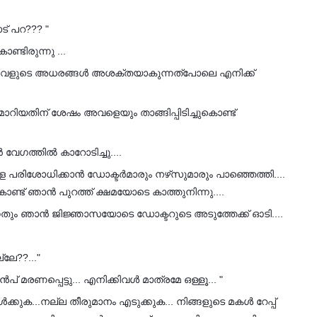
ട് പറ??? "
്ടിരുന്നു ...
െ അവളുടെ അധരങ്ങൾ അശക്തയാകുന്നത്പോലെ എനിക്ക്
മാറിയതിന് ശേഷം അവളെയും താങ്ങിപ്പിടിച്ചുകൊണ്ട്
വേഗത്തിൽ കാറോടിച്ചു....
 പരിശോധിക്കാൻ ഡോക്ടർമാരും നഴ്‌സുമാരും പാഞ്ഞെത്തി....
്ട് ഞാൻ പുറത്ത് ക്ഷമയോടെ കാത്തുനിന്നു....
തും ഞാൻ ജിജ്ഞാസയോടെ ഡോക്ടറുടെ അടുത്തേക്ക് ഓടി....
്ലേ??..."
പ് മരണപ്പെട്ടു... എനിക്കിവൾ മാത്രമേ ഒള്ളൂ... "
ുക...നല്ല തീരുമാനം എടുക്കുക... നിങ്ങളുടെ മകൾ റേപ്പ്