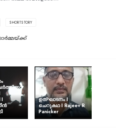
SHORTSTORY
ർമ്മയ്ക്ക്
ണം
ത്തിക്കാ
I
 I
ഉത്ഘാടനം I
ധീൻ
ചെറുകഥ I Rajeev R
ടി
Panicker