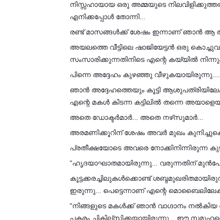
നിസ്സഹായായ ഒരു അമ്മയുടെ നിലവിളിക്കുത
എനിക്കപ്പോൾ തോന്നി...
രണ്ട്‌ മാസങ്ങൾക്ക് ശേഷം ഇന്നാണ് ഞാൻ ആ ആശ
അയലത്തെ വീട്ടിലെ ഷാജിയേട്ടൻ ഒരു കൊച്ചുവർത
സംസാരിക്കുന്നതിനിടെ എന്റെ കയ്യിൽ നിന്നും ഒര
പിന്നെ അദ്ദേഹം കുഴഞ്ഞു വീഴുകയായിരുന്നു....
ഞാൻ അദ്ദേഹത്തെയും കൂട്ടി ആശുപത്രിയിലേക്ക
എന്റെ മകൾ കിടന്ന കട്ടിലിൽ തന്നെ അയാളെയും
അതെ ഡോക്ടർമാർ... അതെ നഴ്‌സുമാർ...
അരമണിക്കൂറിന് ശേഷം അവർ മുഖം കുനിച്ചുകൊണ്ട
പ്രതീക്ഷയോടെ അവരെ നോക്കിനിന്നിരുന്ന ക
"ഹൃദയാഘാതമായിരുന്നു... വരുന്നതിന് മുൻപേ..
കൂട്ടക്കരച്ചിലുകൾക്കൊണ്ട് ശബ്ദമുഖരിതമാ
ഇരുന്നു... പെട്ടെന്നാണ് എന്റെ മൊബൈലിലേക്ക്
"നിങ്ങളുടെ മകൾക്ക് ഞാൻ വാഗ്ദാനം നൽകിയ ആ ന
പകരം ചികില്സിക്കയായിരുന്നു... ഈ സമൂഹത