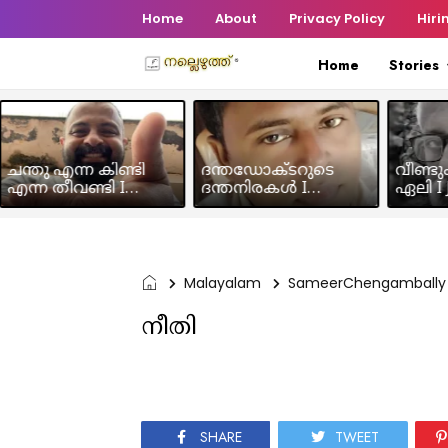
Home
About
Privacy Policy
Hiri
Home
Stories
ചന്തു എന്ന കിണ്ടി
ദന്തഡോക്ടറുടെ
വീണ്ടു
എന്ന തീവണ്ടി I
ദന്തനിരകൾ I
ഏലി I J
Humour Story I Rajeev
Humour I Hussain MK
Chakra
Panicker
Malayalam
SameerChengambally
നീതി
SHARE
TWEET