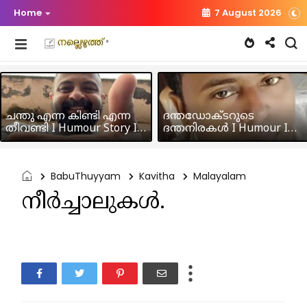
Home
7 August 2026
ചന്തു എന്ന കിണ്ടി എന്ന
ദന്തഡോക്ടറുടെ
തീവണ്ടി I Humour Story I
ദന്തനിരകൾ I Humour I
Rajeev Panicker
Hussain MK
BabuThuyyam
Kavitha
Malayalam
നീർച്ചാലുകൾ.