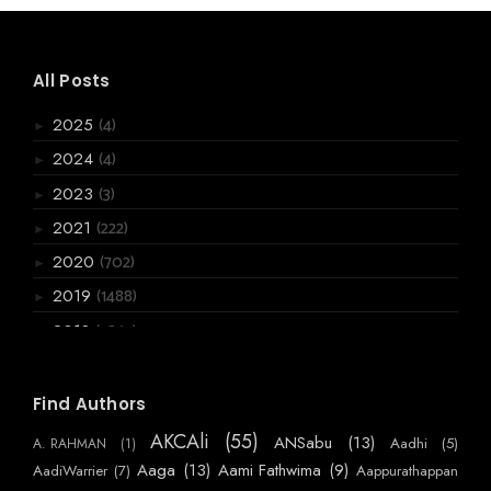
All Posts
(4)
2025
►
(4)
2024
►
(3)
2023
►
(222)
2021
►
(702)
2020
►
(1488)
2019
►
(3867)
2018
▼
(136)
December
►
(120)
November
►
Find Authors
(199)
October
►
AKCAli
(55)
ANSabu
(13)
Aadhi
(5)
A. RAHMAN
(1)
(361)
September
►
Aaga
(13)
Aami Fathwima
(9)
AadiWarrier
(7)
Aappurathappan