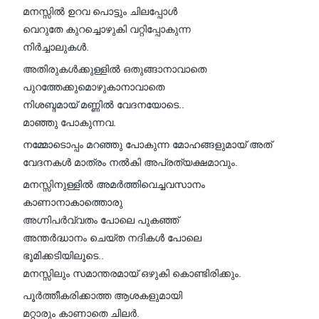
മനസ്സിൽ ഉറവ പൊട്ടും ചിലപ്പോൾ
വെറുതേ കുറച്ചൊഴുകി വറ്റിപ്പോകുന്ന
നിർച്ചാലുകൾ.
അതിരുകൾക്കുള്ളിൽ ഒതുങ്ങാനാവാതെ
പുറത്തേക്കുമൊഴുകാനാവാതെ
നിശബ്ദമായ് മണ്ണിൽ വേദനയോടെ..
മാഞ്ഞു പോകുന്നവ.
നമ്മോടൊപ്പം മറഞ്ഞു പോകുന്ന മോഹങ്ങളുമായ് അത്
വേദനകൾ മാത്രം നൽകി അപ്രത്യക്ഷമാവും.
മനസ്സിനുള്ളിൽ അമർത്തിവെച്ചവസാനം
കാണാനാകാത്തൊരു
അഗ്നിപർവ്വതം പോലെ പുകഞ്ഞ്
അന്തർദ്ധാനം ചെയ്ത നദികൾ പോലെ
ഭൂമിക്കടിയിലൂടെ..
മനസ്സിലും സമാന്തരമായ് ഒഴുകി കൊണ്ടിരിക്കും.
പൂർത്തീകരിക്കാത്ത ആശകളുമായി
മറ്റാരും കാണാതെ ചിലർ.