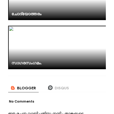
ചോദ്യോത്തരം
സാഗരസംഗമം.
No Comments
ഈ രചന വായിച്ചതിനു നന്ദി - താങ്കളുടെ