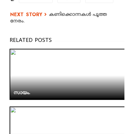
കണിക്കൊന്നകൾ പൂത്ത
നേരം.
സായം.