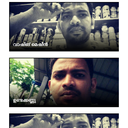
വാഷിങ് മെഷീൻ
ഉണ്ടക്കണ്ണു