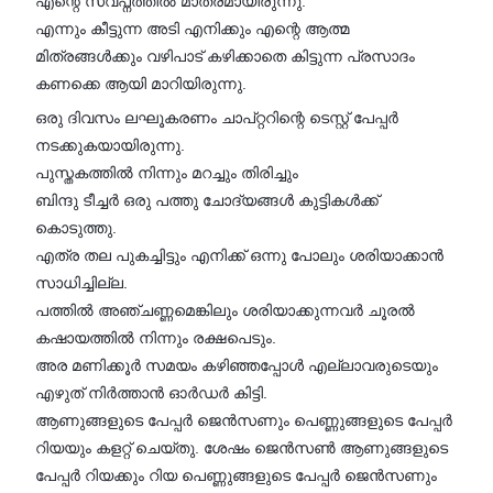
എന്റെ സ്വപ്നത്തിൽ മാത്രമായിരുന്നു.
എന്നും കീട്ടുന്ന അടി എനിക്കും എന്റെ ആത്മ
മിത്രങ്ങൾക്കും വഴിപാട് കഴിക്കാതെ കിട്ടുന്ന പ്രസാദം
കണക്കെ ആയി മാറിയിരുന്നു.
ഒരു ദിവസം ലഘൂകരണം ചാപ്റ്ററിന്റെ ടെസ്റ്റ്‌ പേപ്പർ
നടക്കുകയായിരുന്നു.
പുസ്തകത്തിൽ നിന്നും മറച്ചും തിരിച്ചും
ബിന്ദു ടീച്ചർ ഒരു പത്തു ചോദ്യങ്ങൾ കുട്ടികൾക്ക്
കൊടുത്തു.
എത്ര തല പുകച്ചിട്ടും എനിക്ക് ഒന്നു പോലും ശരിയാക്കാൻ
സാധിച്ചില്ല.
പത്തിൽ അഞ്ചണ്ണമെങ്കിലും ശരിയാക്കുന്നവർ ചൂരൽ
കഷായത്തിൽ നിന്നും രക്ഷപെടും.
അര മണിക്കൂർ സമയം കഴിഞ്ഞപ്പോൾ എല്ലാവരുടെയും
എഴുത് നിർത്താൻ ഓർഡർ കിട്ടി.
ആണുങ്ങളുടെ പേപ്പർ ജെൻസണും പെണ്ണുങ്ങളുടെ പേപ്പർ
റിയയും കളറ്റ് ചെയ്തു. ശേഷം ജെൻസൺ ആണുങ്ങളുടെ
പേപ്പർ റിയക്കും റിയ പെണ്ണുങ്ങളുടെ പേപ്പർ ജെൻസണും