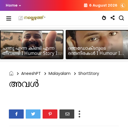
Home
6 August 2026
ചന്തു എന്ന കിണ്ടി എന്ന
ദന്തഡോക്ടറുടെ
തീവണ്ടി I Humour Story I
ദന്തനിരകൾ I Humour I
Rajeev Panicker
Hussain MK
AneeshPT
Malayalam
ShortStory
അവൾ