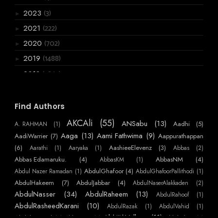
(3)
2023
►
(222)
2021
►
(702)
2020
►
(1488)
2019
►
(3867)
2018
▼
(136)
December
►
(120)
November
►
Find Authors
(199)
October
►
AKCAli
(55)
ANSabu
(13)
Aadhi
(5)
A. RAHMAN
(1)
(361)
September
►
Aaga
(13)
Aami Fathwima
(9)
AadiWarrier
(7)
Aappurathappan
(275)
August
(6)
AashieeElevenz
(3)
Aarathi
(1)
Aaryaka
(1)
Abbas
(2)
►
Abbas Edamaruku.
(4)
AbbasNM
(4)
AbbasKM
(1)
(357)
July
►
AbdulGhafoor
(4)
Abdul Nazer Ramadan
(1)
AbdulGhafoorPallithodi
(1)
(275)
June
►
AbdulHakeem
(7)
AbdulJabbar
(4)
AbdulNaserAlakkaden
(2)
(556)
May
AbdulNasser
(34)
AbdulRaheem
(13)
AbdulRahoof
(1)
►
AbdulRasheedKarani
(10)
AbdulRazak
(1)
AbdulVahid
(1)
(259)
April
▼
AbhijithVelloor
(11)
Abdulmajeed
(7)
AbhiKattor
(1)
AbhilashKP
(1)