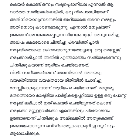
ഷെയർ കൊണ്ട് ഒന്നും നഷ്ടപ്പെടാനില്ല എന്നാൽ ആ
വാർത്ത സത്യമല്ലെങ്കിൽ, ഒരു നിരപരാധിയാണ്
അതിനിരയാവുന്നതെങ്കിൽ അറിയാതെ തന്നെ നമ്മളും
അതിനൊരു കാരണമാകുന്നു. എന്നാൽ മനുഷ്യന്
ഉണ്ടെന്ന് അവകാശപ്പെടുന്ന വിവേകബുദ്ധി അനുസരിച്ചു
അല്പം ക്ഷമയോടെ ചിന്തിച്ചു പ്രവർത്തിച്ചാൽ
നമുക്കിതൊക്കെ ഒഴിവാക്കാവുന്നതേയുള്ളൂ. ഒരു മെസ്സേജ്
നമുക്ക് ലഭിച്ചാൽ അതിൽ എത്രമാത്രം സത്യമുണ്ടെന്നു
ചിന്തിക്കുകയാണ് ആദ്യം ചെയ്യേണ്ടത്.
വിശ്വസനീയമല്ലെന്ന് തോന്നിയാൽ അതയച്ച
വ്യക്തിയോട് വ്യക്തമായ രീതിയിൽ ചോദിച്ചു
മനസ്സിലാക്കുകയാണ് ആദ്യം ചെയ്യേണ്ടത്. മറ്റൊരു
മതത്തെയോ രാഷ്ട്രീയ പാർട്ടികളെപ്പറ്റിയോ ഉള്ള ഒരു പോസ്റ്റ്
നമുക്ക് ലഭിച്ചാൽ ഇത് ഷെയർ ചെയ്യുന്നത് കൊണ്ട്
നമുക്കോ മറ്റുള്ളവർക്കോ എന്തെങ്കിലും പ്രയോജനം
ഉണ്ടോയെന്ന് ചിന്തിക്കുക അല്ലെങ്കിൽ അതുകൊണ്ട്
ഉണ്ടായേക്കാവുന്ന ഭവിഷ്യത്തുകളെക്കുറിച്ചു നൂറ് വട്ടം
ആലോചിക്കുക.