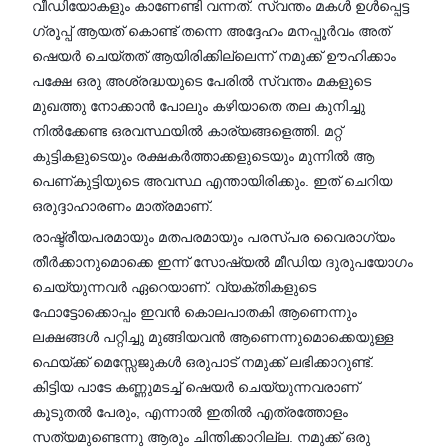
വീഡിയോകളും കാണേണ്ടി വന്നത്. സ്വന്തം മകൾ ഉൾപ്പെട്ട
ഗ്രൂപ്പ് ആയത് കൊണ്ട് തന്നെ അദ്ദേഹം മനപ്പൂർവം അത്
ഷെയർ ചെയ്തത് ആയിരിക്കില്ലെന്ന് നമുക്ക് ഊഹിക്കാം
പക്ഷേ ഒരു അശ്രദ്ധയുടെ പേരിൽ സ്വന്തം മകളുടെ
മുഖത്തു നോക്കാൻ പോലും കഴിയാതെ തല കുനിച്ചു
നിൽക്കേണ്ട ഒരവസ്ഥയിൽ കാര്യങ്ങളെത്തി. മറ്റ്
കുട്ടികളുടെയും രക്ഷകർത്താക്കളുടെയും മുന്നിൽ ആ
പെണ്കുട്ടിയുടെ അവസ്ഥ എന്തായിരിക്കും. ഇത് ചെറിയ
ഒരുദ്ദാഹാരണം മാത്രമാണ്.
രാഷ്ട്രീയപരമായും മതപരമായും പരസ്പര വൈരാഗ്യം
തീർക്കാനുമൊക്കെ ഇന്ന് സോഷ്യൽ മീഡിയ ദുരുപയോഗം
ചെയ്യുന്നവർ ഏറെയാണ്. വ്യക്തികളുടെ
ഫോട്ടോക്കൊപ്പം ഇവൻ കൊലപാതകി ആണെന്നും
ലക്ഷങ്ങൾ പറ്റിച്ചു മുങ്ങിയവൻ ആണെന്നുമൊക്കെയുള്ള
ഫെയ്ക്ക് മെസ്സേജുകൾ ഒരുപാട് നമുക്ക് ലഭിക്കാറുണ്ട്.
കിട്ടിയ പാടേ കണ്ണുമടച്ച് ഷെയർ ചെയ്യുന്നവരാണ്
കൂടുതൽ പേരും, എന്നാൽ ഇതിൽ എത്രത്തോളം
സത്യമുണ്ടെന്നു ആരും ചിന്തിക്കാറില്ല. നമുക്ക് ഒരു