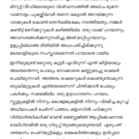
മിനുട്ട് വീഡിയോയുടെ വിശ്വാസത്തിൽ അല്പം മുന്നേ
വാനോളം പുകഴ്ത്തിയവർ തന്നെ കേട്ടാൽ അറയ്ക്കുന്ന
വാക്കുകൾ കൊണ്ട് തെറിയഭിഷേകം നടത്തിയതും നമ്മൾ
കണ്ടിട്ട് മണിക്കൂറുകൾ കഴിഞ്ഞില്ല. ഒരു വാക്ക് പറയാനും
അവസരങ്ങൾക്കനുസരിച്ചു അത് മാറ്റിപ്പറയാനും
ഉളുപ്പില്ലാത്ത രീതിയിൽ അധഃപതിച്ചിരിക്കുന്നു
മലയാളിയുടെ സംസ്കാരമെന്നത് പറയാതെ വയ്യ.
ഇനിയുമുണ്ട് മറ്റൊരു കൂട്ടർ എവിടുന്ന് എന്ത് കിട്ടിയാലും
അതെന്തെന്നു പോലും നോക്കാതെ കണ്ണുമടച്ചു ഷെയർ
ചെയ്യുന്നവർ. അത്തരം ഷെയറുകൾ കൊണ്ടുണ്ടാകുന്ന
ബുദ്ധിമുട്ടുകൾ എത്രയാണെന്ന് ചിന്തിക്കാൻ പോലും
പലർക്കും സമയമില്ല. ഒരു ഉദ്ദാഹാരണം പറയാം,
സ്കൂളുകളിൽ നിന്നും കോളേജുകളിൽ നിന്നും വിരമിച്ച കുറച്ച്
അധ്യാപകർ ചേർന്ന് പത്താം ക്‌ളാസിൽ പഠിക്കുന്ന
വിദ്യാർത്ഥികൾക്ക് വേണ്ടി മെസ്സേജിങ്ങ് ആപ്പിക്കേഷനായ
ടെലിഗ്രാമിൽ ഒരു ഗ്രൂപ്പ് തുടങ്ങുകയുണ്ടായി. എഴുപത്
ശതമാനം പെണ്കുട്ടികളും രക്ഷകർത്താക്കളും ഉൾപ്പടെ