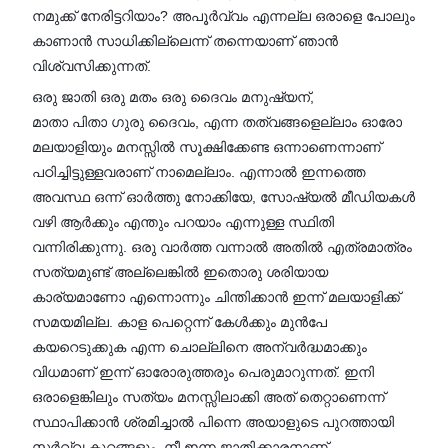
നമുക്ക് നേരിട്ടറിയാം? അപൂർവ്വം എന്നല്ല ഒരാളെ പോലും
കാണാൻ സാധിക്കില്ലെന്ന് തന്നെയാണ് ഞാൻ
വിശ്വസിക്കുന്നത്.
ഒരു ജാതി ഒരു മതം ഒരു ദൈവം മനുഷ്യന്,
മാതാ പിതാ ഗുരു ദൈവം, എന്ന തത്വങ്ങളെല്ലാം ഓരോ
മലയാളിയും മനസ്സിൽ സൂക്ഷിക്കേണ്ട ഒന്നാണെന്നാണ്
പഠിച്ചിട്ടുള്ളവരാണ് നാമെല്ലാം. എന്നാൽ ഇന്നത്തെ
അവസ്ഥ ഒന്ന് ഓർത്തു നോക്കിയേ, സോഷ്യൽ മീഡിയകൾ
വഴി ആർക്കും എന്തും പറയാം എന്നുള്ള സ്ഥിതി
വന്നിരിക്കുന്നു. ഒരു വാർത്ത വന്നാൽ അതിൽ എത്രമാത്രം
സത്യമുണ്ട് അല്ലെങ്കിൽ ഇതൊരു ശരിയായ
കാര്യമാണോ എന്നൊന്നും ചിന്തിക്കാൻ ഇന്ന് മലയാളിക്ക്
സമയമില്ല. കാള പെറ്റെന്ന് കേൾക്കും മുൻപേ
കയറെടുക്കുക എന്ന ചൊല്ലിനെ അന്വർദ്ധമാക്കും
വിധമാണ് ഇന്ന് ഓരോരുത്തരും പെരുമാറുന്നത്. ഇനി
ഒരാളെങ്കിലും സത്യം മനസ്സിലാക്കി അത് തെറ്റാണെന്ന്
സ്ഥാപിക്കാൻ ശ്രമിച്ചാൽ പിന്നെ അയാളുടെ പുറത്തായി
സർവ്വ കുറ്റങ്ങളും. നീ ഇന്ന ജാതിക്കാരനാണ്