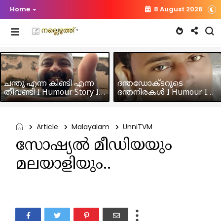
Home
8 August 2026
ചന്തു എന്ന കിണ്ടി എന്ന
ദന്തഡോക്ടറുടെ
തീവണ്ടി I Humour Story I
ദന്തനിരകൾ I Humour I
Rajeev Panicker
Hussain MK
Article
Malayalam
UnniTVM
സോഷ്യൽ മീഡിയയും
മലയാളിയും..