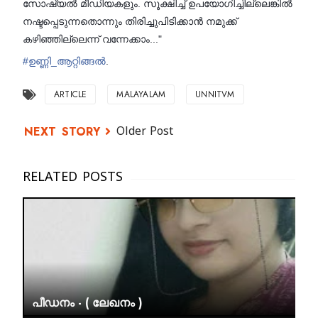
സോഷ്യൽ മീഡിയകളും. സൂക്ഷിച്ച് ഉപയോഗിച്ചില്ലെങ്കിൽ
നഷ്ടപ്പെടുന്നതൊന്നും തിരിച്ചുപിടിക്കാൻ നമുക്ക്
കഴിഞ്ഞില്ലെന്ന് വന്നേക്കാം..."
#
ഉണ്ണി_ആറ്റിങ്ങൽ
.
ARTICLE
MALAYALAM
UNNITVM
Older Post
പീഡനം - ( ലേഖനം )