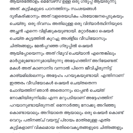
ആയിരത്തോളം മെമ്പേഴ്‌സ് ഉള്ള ഒരു ഗ്രൂപ്പ് ആയിരുന്നു
അത്. കുട്ടികളുടെ പഠനത്തിനും സംശയങ്ങൾ
ദൂരീകരിക്കാനും അത് വളരെയധികം പ്രയോജനപ്പെടുകയും
ചെയ്തു. ഒരു ദിവസം അതിലുള്ള ഒരു വിദ്യാർത്ഥിനിയുടെ
അച്ഛൻ എന്നെ വിളിക്കുകയുണ്ടായി. മറ്റാർക്കോ ഷെയർ
ചെയ്ത കൂട്ടത്തിൽ കുറച്ചു അശ്ളീല വീഡിയോസും
ചിത്രങ്ങളും മേൽപ്പറഞ്ഞ ഗ്രൂപ്പിൽ ഷെയർ
ആയിപ്പോയെന്നും അത് റിമൂവ് ചെയ്യാൻ എന്തെങ്കിലും
മാർഗ്ഗമുണ്ടോന്നുമായിരുന്നു അദ്ദേഹത്തിന് അറിയേണ്ടത്.
മകൾ അത് കാണാനിട വന്നാൽ പിന്നെ ജീവിച്ചിരുന്നിട്ട്
കാര്യമില്ലെന്നും അദ്ദേഹം പറയുകയുണ്ടായി. എന്തിനാണ്
ഇത്തരം വീഡിയോകൾ ഷെയർ ചെയ്തതെന്ന
ചോദ്യത്തിന് ഞാൻ അതൊന്നും ഓപ്പൺ ചെയ്ത്
നോക്കിയിരുന്നില്ല എന്ന മറുപടിയാണ് അദ്ദേഹത്തിന്
പറയാനുണ്ടായിരുന്നത്. ഒന്നോർത്തു നോക്കു അറിഞ്ഞു
കൊണ്ടായാലും അറിയാതെ ആയാലും ഒരു ഷെയർ കൊണ്ട്
വെറും പതിനഞ്ച് വയസ്സ് പ്രായം മാത്രമുള്ള എത്ര
കുട്ടികളാണ് വികലമായ രതിവൈകൃതങ്ങളുടെ ചിത്രങ്ങളും