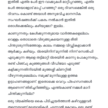
ഇതിൽ എത്ര പേർ ഈ വാക്കുകൾ മാറ്റിപ്പറഞ്ഞു, എത്ര
പേർ അയാളോട് മാപ്പ് പറഞ്ഞു? ഒരു ദിവസമെങ്കിൽ ഒരു
ദിവസം കൊണ്ട് അയാൾ അനുഭവിച്ച മാനസിക
സംഘർഷങ്ങൾക്ക് പകരം നൽകാൻ ഇതിൽ
ഒരാൾക്കെങ്കിലും കഴിയുമോ? ഇല്ല..
കാണുന്നതും കേൾക്കുന്നതുമായ വാർത്തകളെല്ലാം
വെള്ളം തൊടാതെ വിഴുങ്ങുകയെന്നുള്ള രീതി
പിന്തുടരുന്നിടത്തോളം കാലം നമ്മളെ വിഡ്ഢികളാക്കാൻ
ആർക്കും കഴിയും. ട്രെയിനിന് മുന്നിൽ നിന്ന് സെൽഫി
എടുക്കുന്ന ആളെ തട്ടിമാറ്റി ട്രെയിൻ കടന്നു പോകുന്നതും,
രണ്ട് പിഞ്ചു കുഞ്ഞുങ്ങൾ വീഡിയോ എടുത്ത്
കളിക്കുന്നതിനിടയിൽ മുത്തശ്ശി കിണറ്റിൽ
വീഴുന്നതുമെല്ലാം നമുക്ക് മുന്നിലുള്ള ഉത്തമ
ഉദ്ദാഹണങ്ങളാണ്. ഇതൊക്കെ വെറും പ്രഹസനങ്ങൾ
ആണെന്ന് തിരിച്ചറിഞ്ഞിട്ടും എന്ത്കൊണ്ട് നമ്മൾ മാറി
ചിന്തിക്കുന്നില്ല?
ഒരു വ്യക്തിയെ കൈ പിടിച്ചുയർത്താൻ കഴിവുള്ളവർ
തന്നെയാണ് മലയാളികൾ. എന്നാൽ കേവലം ഒരു രണ്ട്