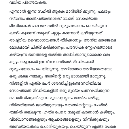
വലിയ പ്രത്യേകത.
എന്നാൽ ഇന്ന് സ്ഥിതി ആകെ മാറിയിരിക്കുന്നു. പലരും
സ്വന്തം താൽപര്യങ്ങൾക്ക് വേണ്ടി സോഷ്യൽ
മീഡിയകൾ പല തരത്തിൽ ദുരുപയോഗം ചെയ്യുന്ന
കാഴ്ചകളാണ് നമുക്ക് ചുറ്റും കാണാൻ കഴിയുന്നത്.
രാഷ്ട്രീയ വൈരാഗ്യങ്ങൾ തീർക്കാനും, അന്യ മതങ്ങളെ
മോശമായി ചിത്രീകരിക്കാനും, പരസ്പര സ്നേഹത്തോടെ
കഴിയുന്ന ജനങ്ങളെ തമ്മിൽ തല്ലിക്കാനുമൊക്കെ ഒരു
കൂട്ടം ആളുകൾ ഇന്ന് സോഷ്യൽ മീഡിയകൾ
ദുരുപയോഗം ചെയ്യുന്നു, അറിഞ്ഞോ അറിയാതെയോ
ഒരുപക്ഷേ നമ്മളും അതിന്റെ ഒരു ഭാഗമായി മാറുന്നു.
നിങ്ങളിൽ എത്ര പേർ ശ്രദ്ധിച്ചിട്ടുണ്ടെന്നറിയില്ല
സോഷ്യൽ മീഡിയകളിൽ ഒരു മുഖ്യ പങ്ക് വഹിക്കുന്ന
ഫെയ്‌സ്ബുക്ക് എന്ന മുഖപുസ്തകം മാത്രം ഒഴിച്ചു
നിർത്തിയാൽ ജാതിയുടെയും മതത്തിന്റെയും പേരിൽ
തമ്മിൽ തല്ലുന്ന എത്ര പേരെ നമുക്ക് കാണാൻ കഴിയും,
വിശ്വാസങ്ങളെയും ആചാരങ്ങളെയും നിന്ദിക്കുകയും
അസഭ്യവർഷം ചൊരിയുകയും ചെയ്യുന്ന എത്ര പേരെ