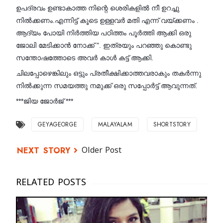
ഉപദ്രവം ഉണ്ടാകാത്ത നിന്റെ ശെരികളിൽ നീ ഉറച്ചു
നിൽക്കണം.എന്നിട്ട് കൂടെ ഉള്ളവർ മതി എന്ന് വയ്ക്കണം .
ആദ്യം പോയി നിർത്തിയ പഠിത്തം പൂർത്തി ആക്കി ഒരു
ജോലി മേടിക്കാൻ നോക്ക് ". ഇത്രയും പറഞ്ഞു കൊണ്ടു
സന്തോഷത്തോടെ അവർ കാൾ കട്ട്‌ ആക്കി.
ചിലപ്പോഴെങ്കിലും ഒട്ടും പ്രതീക്ഷിക്കാത്തവരാകും തകർന്നു
നിൽക്കുന്ന സമയത്തു നമുക്ക് ഒരു സപ്പോർട്ട് ആവുന്നത്.
***ജിയ ജോർജ് ***
GEYAGEORGE
MALAYALAM
SHORTSTORY
Older Post