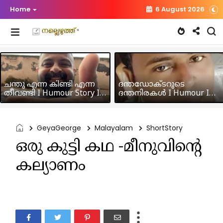
Home
6 August 2026
ചന്തു എന്ന കിണ്ടി എന്ന
ദന്തഡോക്ടറുടെ
തീവണ്ടി I Humour Story I
ദന്തനിരകൾ I Humour I
Rajeev Panicker
Hussain MK
GeyaGeorge
Malayalam
ShortStory
ഒരു കുട്ടി കഥ -മീനുവിന്റെ
കല്യാണം