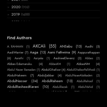
(702)
2020
►
(1488)
2019
►
(3867)
2018
▼
(136)
December
►
(120)
November
►
Find Authors
(199)
October
►
AKCAli
(55)
ANSabu
(13)
Aadhi
(5)
A. RAHMAN
(1)
(361)
September
►
Aaga
(13)
Aami Fathwima
(9)
AadiWarrier
(7)
Aappurathappan
(275)
August
(6)
AashieeElevenz
(3)
Aarathi
(1)
Aaryaka
(1)
Abbas
(2)
►
Abbas Edamaruku.
(4)
AbbasNM
(4)
AbbasKM
(1)
(357)
July
▼
AbdulGhafoor
(4)
Abdul Nazer Ramadan
(1)
AbdulGhafoorPallithodi
(1)
വില
AbdulHakeem
(7)
AbdulJabbar
(4)
AbdulNaserAlakkaden
(2)
ചാറ്റൽമഴപോലൊരുവൾ...
AbdulNasser
(34)
AbdulRaheem
(13)
AbdulRahoof
(1)
പ്രാക്ക്.....
AbdulRasheedKarani
(10)
AbdulRazak
(1)
AbdulVahid
(1)
AbhijithVelloor
(11)
Abdulmajeed
(7)
AbhiKattor
(1)
AbhilashKP
(1)
പ്രഥമ പുത്രി, പഞ്ച പുത്രാ സമാനാ
AbhilashSurendranEzhamkulam
(1)
AbhilashYatheendran
(1)
AbhishekSS
ഗസ്റ്റ്ലക്ച്ചർ
AbinMathew
(41)
(1)
AbinPaulose
(1)
Abirami Sukami
(1)
Abu
(1)