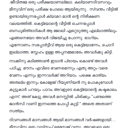
.ജീവിതമേ ഒരു പരീക്ഷയാണല്ലോ. കല്യാണദിവസവും
മീനുവിന് ഒരു പരീക്ഷ പോലെ ആയിരുന്നു . സ്വന്തം വീട്ടിൽ
ഉണ്ടായിരുന്നപ്പോൾ ക്യാമറ മാൻ ന്റെ നിരീക്ഷണ
വലയത്തിൽ..കെട്ട്യോന്റെ വീട്ടിൽ ചെന്നപ്പോൾ
ബന്ധുമിത്രാദികൾ ആ ജോലി ഏറ്റെടുത്തു.എല്ലാത്തിലും
എങ്ങനെയോ അവൾ വിജയിച്ചു പോന്നു. ഭാഗ്യം
എന്നോണം സപ്പോർട്ടീവ് ആയ ഒരു കെട്ട്യോന്നേം, ചൊറി
ഇല്ലാത്ത, സ്നേഹം ഉള്ള അപ്പനമ്മമാരേം അവൾക്കു കിട്ടി.
നാക്കിനു കടിഞ്ഞാൺ ഇടാൻ പ്രായം കൊണ്ട് അവൾ
പഠിച്ചു. മൗനം എവിടെ വേണമെന്നും ഏതു അറ്റം വരെ
വേണം എന്നും ഇന്നവൾക്ക് അറിയാം. പക്ഷെ കാര്യം
അതല്ല ഇന്നും കോളേജ് റീയൂണിയൻ നു പോകുമ്പോൾ
കൂട്ടുകാർ പറയും പാവം അവളുടെ കെട്ട്യോന്റെ കഷ്ടകാലം
എന്ന്. അത് കേട്ടു അവൾ മനസ്സിൽ ചിരിക്കും "പണ്ടത്തെ
ജാൻസി റാണി ഇന്നത്തെ പോപ്പി കുട്ടി " അതെ അതാണ്‌
സത്യം.
ദിവസങ്ങൾ മാസങ്ങൾ ആയി മാസങ്ങൾ വർഷങ്ങളായി....
മീനുവിനു ഒരു വാട്സപ്പ് മെസ്സേജ് വന്നു. അവളുടെ ഒരു