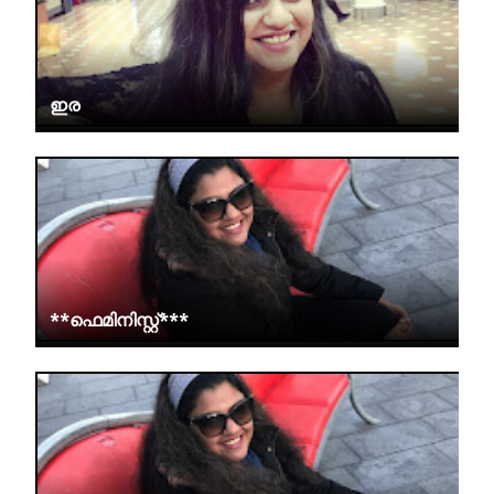
ഇര
**ഫെമിനിസ്റ്റ്***