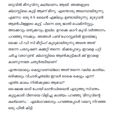
ഒടുവിൽ മീനുവിനു കല്യാണം ആയി. ഞങ്ങളുടെ
ക്ലാസ്സിലെ കുട്ടി ആണ് മീനു. എന്തൊരു അലമ്പായിരുന്നു
എന്നോ. ഒരു 4-5 ലൈൻ എങ്കിലും ഉണ്ടായിരുന്നു. മുഴുവൻ
ആൺപിള്ളേരാ കൂട്ട്. പിന്നെ ഒരു ജാതി ഫെമിനിസ്റ്റും.
അടക്കവും ഒതുക്കവും ഇല്ല. ഉറക്കെ കാറി കൂവി വർത്താനം
പറഞ്ഞു നടക്കും. ഞങ്ങൾ പണ്ട് ഹോസ്റ്റലിൽ ഇടയ്ക്കു
ഒക്കെ പി ഡി സി മീറ്റിംഗ് കൂടുമായിരുന്നു.അതെ അത്
തന്നെ പരദൂഷണ കമ്മറ്റി തന്നെ. മിക്കപ്പോഴും ഇവളെ പറ്റി
ചർച്ച വരാറുണ്ട്. ക്ലാസ്സിലെ ആൺകുട്ടികൾ ക്ക് ഇവളെ
കാണുന്നതേ ചതുർത്ഥിയാണ്
എന്തായാലും കെട്ടുവാണല്ലോ അത് തന്നെ വല്യ കാര്യം.
ഒരിക്കലും വിചാരിച്ചതല്ല ഇവൾ ഓകെ കെട്ടും എന്ന് .
എത്ര കാലം നിൽക്കുമോ ആവോ?
ഷൈലജ ഓടി പോയി ലാൻഡ്‌ലൈൻ എടുത്തു സ്വന്തം
കൂട്ടുകാരി വീണയെ വിളിച്ചു കാര്യം പറഞ്ഞു 'മീനുവിന്റെ
കല്യാണം '. എല്ലാവരോടും പറഞ്ഞപ്പോൾ വയറു നിറഞ്ഞ
ഒരു ഫീൽ കിട്ടി.