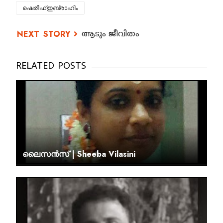
ഷെരീഫ്ഇബ്രാഹിം
ആടും ജീവിതം
ലൈസൻസ് | Sheeba Vilasini