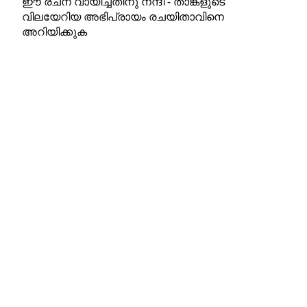
ഈ രചന വായിച്ചതിനു നന്ദി - താങ്കളുടെ
വിലയേറിയ അഭിപ്രായം രചയിതാവിനെ
അറിയിക്കുക