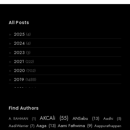
All Posts
(4)
2025
►
(4)
2024
►
(3)
2023
►
(222)
2021
►
(702)
2020
►
(1488)
2019
►
(3867)
2018
►
(6066)
2017
►
(2955)
2016
Find Authors
▼
(720)
December
►
AKCAli
(55)
ANSabu
(13)
Aadhi
(5)
A. RAHMAN
(1)
(770)
November
►
Aaga
(13)
Aami Fathwima
(9)
AadiWarrier
(7)
Aappurathappan