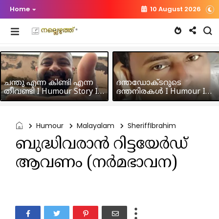
Home
10 August 2026
ചന്തു എന്ന കിണ്ടി എന്ന
ദന്തഡോക്ടറുടെ
തീവണ്ടി I Humour Story I
ദന്തനിരകൾ I Humour I
Rajeev Panicker
Hussain MK
Humour
Malayalam
SheriffIbrahim
ബുദ്ധിവരാൻ റിട്ടയേർഡ്‌
ആവണം (നർമഭാവന)