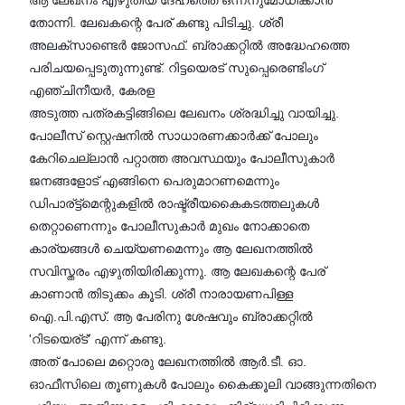
ആ ലേഖനം എഴുതിയ ദേഹത്തെ ഒന്നനുമോധിക്കാൻ
തോന്നി. ലേഖകന്റെ പേര് കണ്ടു പിടിച്ചു. ശ്രീ
അലക്സാണ്ടെർ ജോസഫ്‌. ബ്രാക്കറ്റിൽ അദ്ധേഹത്തെ
പരിചയപ്പെടുതുന്നുണ്ട്. റിട്ടയെരട് സുപ്പെരെണ്ടിംഗ്
എഞ്ചിനീയർ, കേരള
അടുത്ത പത്രകട്ടിങ്ങിലെ ലേഖനം ശ്രദ്ധിച്ചു വായിച്ചു.
പോലീസ് സ്റ്റെഷനിൽ സാധാരണക്കാർക്ക് പോലും
കേറിചെല്ലാൻ പറ്റാത്ത അവസ്ഥയും പോലീസുകാർ
ജനങ്ങളോട് എങ്ങിനെ പെരുമാറണമെന്നും
ഡിപാര്ട്ട്മെന്റുകളിൽ രാഷ്ട്രീയകൈകടത്തലുകൾ
തെറ്റാണെന്നും പോലീസുകാർ മുഖം നോക്കാതെ
കാര്യങ്ങൾ ചെയ്യണമെന്നും ആ ലേഖനത്തിൽ
സവിസ്തരം എഴുതിയിരിക്കുന്നു. ആ ലേഖകന്റെ പേര്
കാണാൻ തിടുക്കം കൂടി. ശ്രീ നാരായണപിള്ള
ഐ.പി.എസ്. ആ പേരിനു ശേഷവും ബ്രാക്കറ്റിൽ
'റിടയെര്ട്' എന്ന് കണ്ടു.
അത് പോലെ മറ്റൊരു ലേഖനത്തിൽ ആർ.ടീ. ഓ.
ഓഫീസിലെ തൂണുകൾ പോലും കൈക്കൂലി വാങ്ങുന്നതിനെ