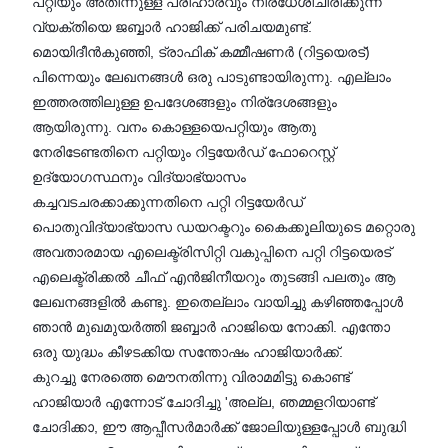
പറ്റിയും അതിന്നുള്ള പരിഹാരവും നിര്ധേശിചിരിക്കുന്ന
വ്യക്തിയെ ജബ്ബാർ ഹാജിക്ക് പരിചയമുണ്ട്.
മൊയിദീൻകുഞ്ഞി, ട്രാഫിക് കമ്മീഷണർ (റിട്ടയെരട്)
പിന്നെയും ലേഖനങ്ങൾ ഒരു പാടുണ്ടായിരുന്നു. എല്ലാം
ഇത്തരത്തിലുള്ള ഉപദേശങ്ങളും നിര്ദേശങ്ങളും
ആയിരുന്നു. വനം കൊള്ളയെപറ്റിയും ആതു
നേരിടേണ്ടതിനെ പറ്റിയും റിട്ടയേർഡ്‌ ഫോറെസ്റ്റ്
ഉദ്യോഗസ്ഥനും വിദ്യാഭ്യാസം
കച്ചവടചരക്കാക്കുന്നതിനെ പറ്റി റിട്ടയേർഡ്‌
പൊതുവിദ്യാഭ്യാസ ഡയറക്ടറും കൈക്കൂലിയുടെ മറ്റൊരു
അവതാരമായ എലെക്ട്രിസിറ്റി വകുപ്പിനെ പറ്റി റിട്ടയെരട്
എലെക്ട്രിക്കൽ ചീഫ് എൻജിനീയറും തുടങ്ങി പലതും ആ
ലേഖനങ്ങളിൽ കണ്ടു. ഇതെല്ലാം വായിച്ചു കഴിഞ്ഞപ്പോൾ
ഞാൻ മുഖമുയർത്തി ജബ്ബാർ ഹാജിയെ നോക്കി. എന്തോ
ഒരു യുദ്ധം കീഴടക്കിയ സന്തോഷം ഹാജിയാർക്ക്.
കുറച്ചു നേരത്തെ മൌനതിന്നു വിരാമമിട്ടു കൊണ്ട്
ഹാജിയാർ എന്നോട് ചോദിച്ചു 'അല്ല, ഞമ്മളറിയാണ്ട്
ചോദിക്കാ, ഈ ആപ്പീസർമാർക്ക്‌ ജോലിയുള്ളപ്പോൾ ബുദ്ധി