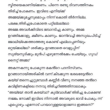
സ്മിതയെകാണിയ്ക്കണം. പിന്നെ രണ്ടു ദിവസത്തിനകം
തിരിച്ച് പോകണം. ഇവിടെ എനിയ്ക്ക്
അമ്മയ്ക്കുമച്ഛനുമൊപ്പം നിന്ന് കൊതി തീർന്നില്ല.
പക്ഷേ,തിരിച്ചുപോകാതെ പറ്റില്ലല്ലോ
അമ്മേ.അവൾക്കിവിടെ ബോറടിച്ചു കാണും. അമ്മ
ഉറങ്ങിക്കോളൂ, ക്ഷീണം കാണും. ജാന്വേച്ചി അസുഖംപിടിച്ച്
ജോലിയ്ക്കെത്താത്തതു കൊണ്ട് എല്ലാപ്പണിയും
ഒറ്റയ്ക്കല്ലേ? ശരിക്കും ഉറങ്ങാതെ വെളുപ്പിന്
സൂര്യനുദിക്കും മുൻപ് എഴുന്നേൽക്കേം ചെയ്യും. ഗുഡ്
നൈറ്റ് അമ്മാ"
അകന്നകന്നു പോകുന്ന മകൻ്റെ പദനിസ്വനം.
ഉറങ്ങാനായിഅരികിൽ വന്ന് കിടക്കുന്ന ശേഖരേട്ടൻ്റെ
കയ്യ് തന്നെച്ചുറ്റുമ്പോൾ കണ്ണീർ വീണു നനഞ്ഞ തൻ്റെ
കവിളിണകളിലെ നനവു തിരിച്ചറിഞ്ഞതിനാലാകും
"അയ്യേ! താൻ കരയ്വാ? കുട്വോൾക്ക് തിരിച്ചു പോകണ്ടേ!
നമ്മേം നോക്കി ഇവിടെ നിന്നാൽ അവരുടെ ഭാവി പോകും ന്ന്
എപ്പൊഴും എന്നോട് പറയാറുള്ളയാളാണോ ഇങ്ങനെ?"