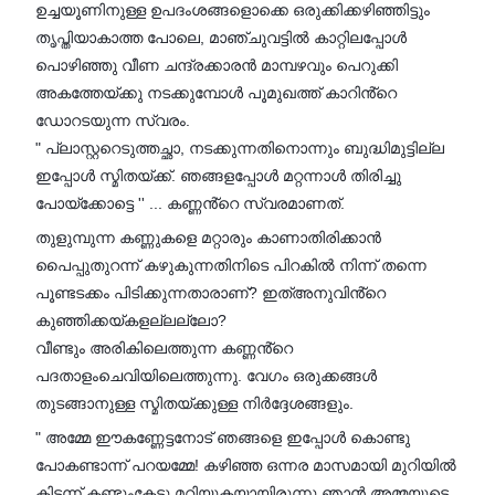
ഉച്ചയൂണിനുള്ള ഉപദംശങ്ങളൊക്കെ ഒരുക്കിക്കഴിഞ്ഞിട്ടും
തൃപ്തിയാകാത്ത പോലെ, മാഞ്ചുവട്ടിൽ കാറ്റിലപ്പോൾ
പൊഴിഞ്ഞു വീണ ചന്ദ്രക്കാരൻ മാമ്പഴവും പെറുക്കി
അകത്തേയ്ക്കു നടക്കുമ്പോൾ പൂമുഖത്ത് കാറിൻ്റെ
ഡോറടയുന്ന സ്വരം.
" പ്ലാസ്റ്ററെടുത്തച്ഛാ, നടക്കുന്നതിനൊന്നും ബുദ്ധിമുട്ടില്ല
ഇപ്പോൾ സ്മിതയ്ക്ക്. ഞങ്ങളപ്പോൾ മറ്റന്നാൾ തിരിച്ചു
പോയ്ക്കോട്ടെ '' ... കണ്ണൻ്റെ സ്വരമാണത്.
തുളുമ്പുന്ന കണ്ണുകളെ മറ്റാരും കാണാതിരിക്കാൻ
പൈപ്പുതുറന്ന് കഴുകുന്നതിനിടെ പിറകിൽ നിന്ന് തന്നെ
പൂണ്ടടക്കം പിടിക്കുന്നതാരാണ്? ഇത്അനുവിൻ്റെ
കുഞ്ഞിക്കയ്കളല്ലല്ലോ?
വീണ്ടും അരികിലെത്തുന്ന കണ്ണൻ്റെ
പദതാളംചെവിയിലെത്തുന്നു. വേഗം ഒരുക്കങ്ങൾ
തുടങ്ങാനുള്ള സ്മിതയ്ക്കുള്ള നിർദ്ദേശങ്ങളും.
" അമ്മേ ഈകണ്ണേട്ടനോട് ഞങ്ങളെ ഇപ്പോൾ കൊണ്ടു
പോകണ്ടാന്ന് പറയമ്മേ! കഴിഞ്ഞ ഒന്നര മാസമായി മുറിയിൽ
കിടന്ന് കണ്ടുംകേട്ടു മറിയുകയായിരുന്നു ഞാൻ അമ്മയുടെ