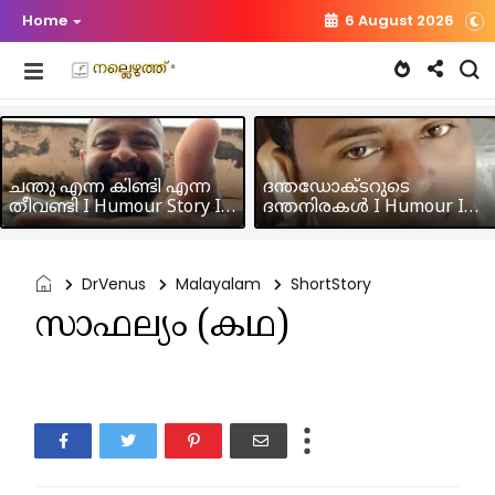
Home
6 August 2026
ചന്തു എന്ന കിണ്ടി എന്ന
ദന്തഡോക്ടറുടെ
തീവണ്ടി I Humour Story I
ദന്തനിരകൾ I Humour I
Rajeev Panicker
Hussain MK
DrVenus
Malayalam
ShortStory
സാഫല്യം (കഥ)