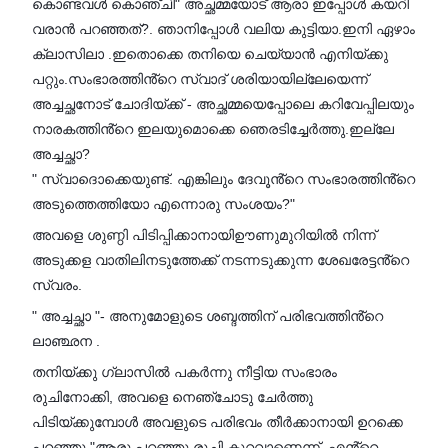
കൊണ്ടവൾ കൊഞ്ചി" അച്ഛമ്മയോട് ആരാ ഇപ്പോൾ കയറി
വരാൻ പറഞ്ഞത്?. ഞാനിപ്പോൾ വലിയ കുട്ടിയാ.ഇനി ഏഴാം
ക്ലാസിലാ .ഇതൊക്കെ തനിയെ ചെയ്യാൻ എനിയ്ക്കു
പറ്റും.സംഭാരത്തിൻ്റെ സ്വാദ് ശരിയായില്ലേയെന്ന്
അച്ചച്ഛനോട് ചോദിയ്ക്ക് - അച്ഛമ്മയെപ്പോലെ കറിവേപ്പിലയും
നാരകത്തിൻ്റെ ഇലയുമൊക്കെ ഞെരടിച്ചേർത്തു.ഇല്ലേ
അച്ചച്ഛാ?
" സ്വാദൊക്കെയുണ്ട്. എങ്കിലും ദേവൂൻ്റെ സംഭാരത്തിൻ്റെ
അടുത്തെത്തിയോ എന്നൊരു സംശയം?"
അവളെ ശുണ്ഠി പിടിപ്പിക്കാനായിഊണുമുറിയിൽ നിന്ന്
അടുക്കള വാതിലിനടുത്തേക്ക് നടന്നടുക്കുന്ന ശേഖരേട്ടൻ്റെ
സ്വരം.
" അച്ചച്ഛാ "- അനുമോളുടെ ശബ്ദത്തിന് പരിഭവത്തിൻ്റെ
ലാഞ്ഛന .
തനിയ്ക്കു ഗ്ലാസിൽ പകർന്നു നീട്ടിയ സംഭാരം
രുചിനോക്കി, അവളെ നെഞ്ചോടു ചേർത്തു
പിടിയ്ക്കുമ്പോൾ അവളുടെ പരിഭവം തീർക്കാനായി ഉറക്കെ
പറഞ്ഞു "ആരു പറഞ്ഞു രുചി കുറവാണെന്ന്. എൻ്റെ