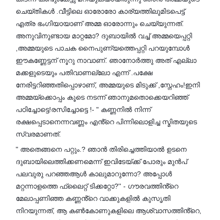
ചെയ്തികൾ .വീട്ടിലെ ഓരോരോ കാര്യത്തിലുമിടപെട്ട്
എത്ര ഭംഗിയായാണ് അമ്മ ഓരോന്നും ചെയ്യുന്നത്.
അനുവിനുണ്ടായ മാറ്റമോ? ദുബായിൽ വച്ച് അമ്മയെപ്പറ്റി
,അമ്മയുടെ പാചക നൈപുണ്യത്തെപ്പറ്റി പറയുമ്പോൾ
ഈകണ്ണേട്ടന് നൂറു നാവാണ്. ഞാനോർത്തു അത് എല്ലാ
മക്കളുടെയും പതിവാണല്ലോ എന്ന് .പക്ഷേ
നേരിട്ടറിഞ്ഞതിപ്പൊഴാണ്, അമ്മയുടെ മിടുക്ക് ,സ്നേഹം!ഇനി
അമ്മയ്ക്കൊപ്പം കൂടെ നടന്ന് ഞാനുമതൊക്കെയറിഞ്ഞ്
പഠിച്ചോട്ടെ!രസിച്ചോട്ടെ !- " കണ്ണനിൽ നിന്ന്
രക്ഷപ്പെടാനെന്നവണ്ണം എൻ്റെ പിന്നിലൊളിച്ച സ്മിതയുടെ
സ്വരമാണത്.
" അതെങ്ങനെ പറ്റും.? ഞാൻ തിരിച്ചെത്തിയാൽ ഉടനെ
ദുബായിലെത്തിക്കണമെന്ന് ഇവിടേയ്ക്ക് പോരും മുൻപ്
പലവുരു പറഞ്ഞആൾ കാലുമാറുന്നോ? അപ്പോൾ
മറ്റന്നാളത്തെ ഫ്ലൈറ്റ് ടിക്കറ്റോ?'' - ഗൗരവത്തിൻ്റെ
മേലാപ്പണിഞ്ഞ കണ്ണൻ്റെ വാക്കുകളിൽ കുസൃതി
നിറയുന്നത്, ആ കൺകോണുകളിലെ ആശ്വാസത്തിൻ്റെ,