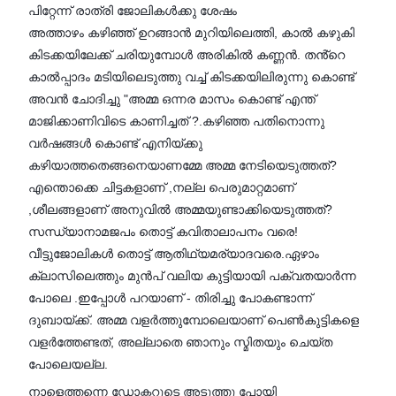
പിറ്റേന്ന് രാത്രി ജോലികൾക്കു ശേഷം
അത്താഴം കഴിഞ്ഞ് ഉറങ്ങാൻ മുറിയിലെത്തി, കാൽ കഴുകി
കിടക്കയിലേക്ക് ചരിയുമ്പോൾ അരികിൽ കണ്ണൻ. തൻ്റെ
കാൽപ്പാദം മടിയിലെടുത്തു വച്ച് കിടക്കയിലിരുന്നു കൊണ്ട്
അവൻ ചോദിച്ചു "അമ്മ ഒന്നര മാസം കൊണ്ട് എന്ത്
മാജിക്കാണിവിടെ കാണിച്ചത് ?.കഴിഞ്ഞ പതിനൊന്നു
വർഷങ്ങൾ കൊണ്ട് എനിയ്ക്കു
കഴിയാത്തതെങ്ങനെയാണമ്മേ അമ്മ നേടിയെടുത്തത്?
എന്തൊക്കെ ചിട്ടകളാണ് ,നല്ല പെരുമാറ്റമാണ്
,ശീലങ്ങളാണ് അനുവിൽ അമ്മയുണ്ടാക്കിയെടുത്തത്?
സന്ധ്യാനാമജപം തൊട്ട് കവിതാലാപനം വരെ!
വീട്ടുജോലികൾ തൊട്ട് ആതിഥ്യമര്യാദവരെ.ഏഴാം
ക്ലാസിലെത്തും മുൻപ് വലിയ കുട്ടിയായി പക്വതയാർന്ന
പോലെ .ഇപ്പോൾ പറയാണ് - തിരിച്ചു പോകണ്ടാന്ന്
ദുബായ്ക്ക്. അമ്മ വളർത്തുമ്പോലെയാണ് പെൺകുട്ടികളെ
വളർത്തേണ്ടത്, അല്ലാതെ ഞാനും സ്മിതയും ചെയ്ത
പോലെയല്ല.
നാളെത്തന്നെ ഡോക്ടറുടെ അടുത്തു പോയി