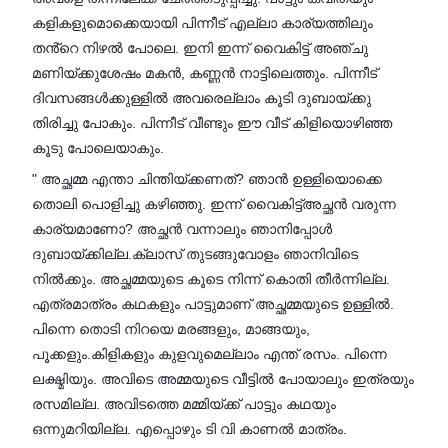
കളികളുമൊക്കെയായി പിന്നീട് എല്ലാ കാര്യത്തിലും
തൻ്റെ നിഴൽ പോലെ. ഇനി ഇന്ന് വൈകിട്ട് അഞ്ചു
മണിയ്ക്കുശേഷം മകൻ, കണ്ണൻ നാട്ടിലെത്തും. പിന്നീട്
ദിവസങ്ങൾക്കുള്ളിൽ അവരെല്ലാം കൂടി ദുബായ്ക്കു
തിരിച്ചു പോകും. പിന്നീട് വീണ്ടും ഈ വീട് കിളിയൊഴിഞ്ഞ
കൂടു പോലെയാകും.
" അച്ഛമ്മ എന്താ ചിന്തിയ്ക്കണത്? ഞാൻ ഉള്ളിയൊക്കെ
തൊലി പൊളിച്ചു കഴിഞ്ഞു. ഇന്ന് വൈകിട്ട്അച്ഛൻ വരുന്ന
കാര്യമാണോ? അച്ഛൻ വന്നാലും ഞാനിപ്പോൾ
ദുബായ്ക്കില്ല.ക്ലാസ് തുടങ്ങുവോളം ഞാനിവിടെ
നിൽക്കും. അച്ഛമ്മയുടെ കൂടെ നിന്ന് കൊതി തീർന്നില്ല.
എത്രമാത്രം കഥകളും പാട്ടുമാണ് അച്ഛമ്മയുടെ ഉള്ളിൽ.
പിന്നെ തൊടി നിറയെ മരങ്ങളും, മാങ്ങയും,
പൂക്കളും.കിളികളും കുളവുമെല്ലാം എന്ത് രസം. പിന്നെ
ലക്ഷ്മിയും. അവിടെ അമ്മയുടെ വീട്ടിൽ പോയാലും ഇത്രയും
രസമില്ല. അവിടത്തെ മമ്മിയ്ക്ക് പാട്ടും കഥയും
ഒന്നുമറിയില്ല. എപ്പൊഴും ടി വി കാണൽ മാത്രം.