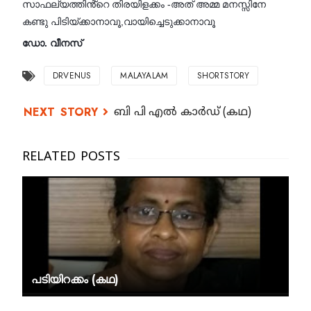
സാഫല്യത്തിൻ്റെ തിരയിളക്കം -അത് അമ്മ മനസ്സിനേ
കണ്ടു പിടിയ്ക്കാനാവൂ,വായിച്ചെടുക്കാനാവൂ
ഡോ. വീനസ്
DRVENUS
MALAYALAM
SHORTSTORY
ബി പി എൽ കാർഡ് (കഥ)
പടിയിറക്കം (കഥ)