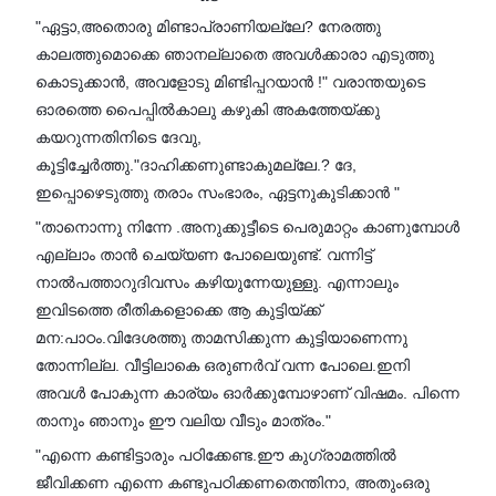
"ഏട്ടാ,അതൊരു മിണ്ടാപ്രാണിയല്ലേ? നേരത്തു
കാലത്തുമൊക്കെ ഞാനല്ലാതെ അവൾക്കാരാ എടുത്തു
കൊടുക്കാൻ, അവളോടു മിണ്ടിപ്പറയാൻ !" വരാന്തയുടെ
ഓരത്തെ പൈപ്പിൽകാലു കഴുകി അകത്തേയ്ക്കു
കയറുന്നതിനിടെ ദേവു,
കൂട്ടിച്ചേർത്തു."ദാഹിക്കണുണ്ടാകുമല്ലേ.? ദേ,
ഇപ്പൊഴെടുത്തു തരാം സംഭാരം, ഏട്ടനുകുടിക്കാൻ "
"താനൊന്നു നിന്നേ .അനുക്കുട്ടീടെ പെരുമാറ്റം കാണുമ്പോൾ
എല്ലാം താൻ ചെയ്യണ പോലെയുണ്ട്. വന്നിട്ട്
നാൽപത്താറുദിവസം കഴിയുന്നേയുള്ളു. എന്നാലും
ഇവിടത്തെ രീതികളൊക്കെ ആ കുട്ടിയ്ക്ക്
മന:പാഠം.വിദേശത്തു താമസിക്കുന്ന കുട്ടിയാണെന്നു
തോന്നില്ല. വീട്ടിലാകെ ഒരുണർവ് വന്ന പോലെ.ഇനി
അവൾ പോകുന്ന കാര്യം ഓർക്കുമ്പോഴാണ് വിഷമം. പിന്നെ
താനും ഞാനും ഈ വലിയ വീടും മാത്രം."
"എന്നെ കണ്ടിട്ടാരും പഠിക്കേണ്ട.ഈ കുഗ്രാമത്തിൽ
ജീവിക്കണ എന്നെ കണ്ടുപഠിക്കണതെന്തിനാ, അതുംഒരു