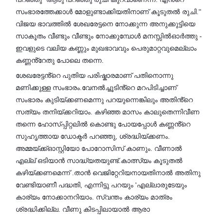
സംഭാരത്തേക്കാൾ മോളുണ്ടാക്കിയതിനാണ് കൂടുതൽ രുചി.''
വിജയ ഭാവത്തിൽ ശേഖരേട്ടനെ നോക്കുന്ന അനുക്കുട്ടിയെ
സാകൂതം വീണ്ടും വീണ്ടും നോക്കുമ്പോൾ മനസ്സിൽഓർത്തു -
ഇവളുടെ വലിയ കണ്ണും മുഖഭാവവും പെരുമാറ്റവുമെല്ലാം
കണ്ണൻ്റേതു പോലെ തന്നെ.
ശേഖരേട്ടൻ്റെ പുതിയ പരിഷ്കാരമാണ് പതിനൊന്നു
മണിക്കുള്ള സംഭാരം.വേനൽച്ചൂടിൻ്റെ മറപിടിച്ചാണ്
സംഭാരം കുടിയ്ക്കണമെന്നു പറയുന്നെങ്കിലും അതിൻ്റെ
സത്യം തനിയ്ക്കറിയാം. കഴിഞ്ഞ മാസം കാലുതെന്നിവീണ
തന്നെ ഹോസ്പ്പിറ്റലിൽ കൊണ്ടു പോയപ്പോൾ കണ്ണൻ്റെ
സുഹൃത്തായ ഡോക്ടർ പറഞ്ഞു, ശ്രദ്ധിയ്ക്കണം.
അമ്മയ്ക്ക്ഓസ്റ്റിയോ പോറോസിസ് കാണും. വീണാൽ
എല്ല് ഒടിയാൻ സാദ്ധ്യതയുണ്ട്.കാത്സ്യം കൂടുതൽ
കഴിയ്ക്കണമെന്ന് .താൻ വെജിറ്റേറിയനായതിനാൽ അതിനു
വേണ്ടിയാണീ പദ്ധതി, എന്നിട്ടു പറയും 'എല്ലാരുടേയും
കാര്യം നോക്കാനറിയാം. സ്വന്തം കാര്യം മാത്രം
ശ്രദ്ധിക്കില്ല. വീണു കിടപ്പിലായാൽ ആരാ