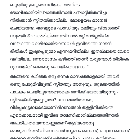
ബുദ്ധിമുട്ടാകുമെന്നറിയാം. അവിടെ
ജോലിക്കാരിയില്ലാത്തതിനാൽ ഫ്ലാറ്റിൽതനിച്ചു
നിൽക്കാൻ സ്മിതയ്ക്കാവില്ല. മോളെയും മാനേജ്
ചെയ്യണ്ടേ. അവളുടെ ഡാഡിയും മമ്മിയും വിദേശത്ത്
സൂരജിൻ്റെ അരികിലായതിനാൽ മറ്റ് മാർഗ്ഗമില്ല.
വല്ലാത്ത വാശിക്കാരിയാണവൾ.ഇവിടത്തെ നാടൻ
രീതികൾ ഇഷ്ടപ്പെടുമോ എന്നുമറിയില്ല. ഇതല്ലാതെ വേറെ
വഴിയില്ല. ഒന്നരമാസം കഴിഞ്ഞ് ഞാൻ വരുമ്പോൾ തിരികെ
ദുബായ്ക്ക് കൊണ്ടു പൊയ്ക്കൊള്ളാം. "
അങ്ങനെ കഴിഞ്ഞ ഒരു ഒന്നര മാസത്തോളമായി അവർ
രണ്ടു പേരുമിവിടുണ്ട്, സ്മിതയും അനുവും. തുടക്കത്തിൽ
പാചകം ചെയ്യുമ്പോഴൊക്കെ തനിക്ക് ഭയമായിരുന്നു -
സ്മിതയ്ക്കിഷ്ടപ്പെടുമോ? വേവലാതിയോടെ,
വീർപ്പുമുട്ടലോടെയാണ് ദിവസങ്ങൾ തള്ളിനീക്കിയത്.
ഏറെക്കാലമായി ഇവിടെ താമസിക്കാറില്ലാത്തതിനാൽ
അപരിചിതയെന്നവണ്ണമാണ് ആദ്യംഅനു
പെരുമാറിയത്.പിന്നെ താൻ സ്നേഹം കൊണ്ട്, ലാളന കൊണ്ട്
അവളെ തന്നിലേക്ക് ചേർത്തടുപ്പിച്ചു. പാട്ടും കവിതയും