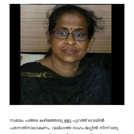
സമയം പത്തര കഴിഞ്ഞേയു ള്ളു.പുറത്ത് വെയിൽ
പരന്നതിനാലാകണം, വല്ലാത്ത ദാഹം.ജഗ്ഗിൽ നിന്ന് ഒരു