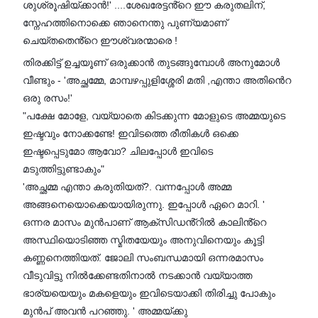
ശുശ്രൂഷിയ്ക്കാൻ!' ....ശേഖരേട്ടൻ്റെ ഈ കരുതലിന്,
സ്നേഹത്തിനൊക്കെ ഞാനെന്തു പുണ്യമാണ്
ചെയ്തതെൻ്റെ ഈശ്വരന്മാരെ !
തിരക്കിട്ട് ഉച്ചയൂണ് ഒരുക്കാൻ തുടങ്ങുമ്പോൾ അനുമോൾ
വീണ്ടും - 'അച്ഛമ്മേ, മാമ്പഴപ്പുളിശ്ശേരി മതി ,എന്താ അതിൻെറ
ഒരു രസം!'
"പക്ഷേ മോളേ, വയ്യാതെ കിടക്കുന്ന മോളുടെ അമ്മയുടെ
ഇഷ്ടവും നോക്കണ്ടേ! ഇവിടത്തെ രീതികൾ ഒക്കെ
ഇഷ്ടപ്പെടുമോ ആവോ? ചിലപ്പോൾ ഇവിടെ
മടുത്തിട്ടുണ്ടാകും"
'അച്ഛമ്മ എന്താ കരുതിയത്?. വന്നപ്പോൾ അമ്മ
അങ്ങനെയൊക്കെയായിരുന്നു. ഇപ്പോൾ ഏറെ മാറി. '
ഒന്നര മാസം മുൻപാണ് ആക്സിഡൻ്റിൽ കാലിൻ്റെ
അസ്ഥിയൊടിഞ്ഞ സ്മിതയേയും അനുവിനെയും കൂട്ടി
കണ്ണനെത്തിയത്. ജോലി സംബന്ധമായി ഒന്നരമാസം
വീടുവിട്ടു നിൽക്കേണ്ടതിനാൽ നടക്കാൻ വയ്യാത്ത
ഭാര്യയെയും മകളെയും ഇവിടെയാക്കി തിരിച്ചു പോകും
മുൻപ് അവൻ പറഞ്ഞു. ' അമ്മയ്ക്കു