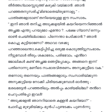
തീർത്തഗ്ലാസ്സെടുത്ത് കഴുകി വയ്ക്കാൻ .ഞാൻ
പറഞ്ഞതനുസരിച്ച് മിണ്ടാതെയിരുന്നോളൂ.'' -
പാത്രങ്ങളോടാണ് തനിയെയുള്ള ഈ സംസാരം.
".ഇനി ഞാൻ തനിച്ചു അടുക്കളയിൽ കയറിയെന്നറിഞ്ഞാൽ
അച്ഛമ്മ എന്തു പറയുമോ എന്തോ ?. പക്ഷേ ഗ്യാസ് ഒന്നും
ഓൺ ചെയ്തില്ലാലോ. പിന്നെന്താ പേടിക്കാൻ.? ഞാൻ
കൊച്ചു കുട്ടിയാണോ? അഥവാ വഴക്കു
പറഞ്ഞാലെന്താ,കെട്ടിപ്പിടിച്ചു ഒരുമ്മ കൊടുത്തിട്ടുസംഭാരം
നീട്ടുമ്പോൾ തീരും ശകാരോം, പരിഭവോം. എൻ്റെ
ജോലികൾ കണ്ട് അച്ഛമ്മ ഞെട്ടിപ്പോകും. അങ്ങനെ ഇന്ന്
പതിനൊന്നു മണീടെ സംഭാരവിതരണം അനുക്കുട്ടീടെ വക.''
തന്നോടു തന്നെയും പാത്രങ്ങളോടും സംസാരിയ്ക്കുന്ന
അനുക്കുട്ടിയെ നോക്കി ചിരിയടക്കുമ്പോൾ ഓർത്തു -
ശേഖരേട്ടൻ പറഞ്ഞതിലും അൽപ്പം കാര്യമില്ലേ? തൻ്റെ
ചെറുപതിപ്പോ ഇവൾ!
" അടുക്കളേൽ ഞാനറിയാതെ കള്ളൻ കയറിയോ?'' -
ചോദിച്ചു മുഴുമിയ്ക്കും മുൻപ് പൂണ്ടടക്കം പുണർന്നു