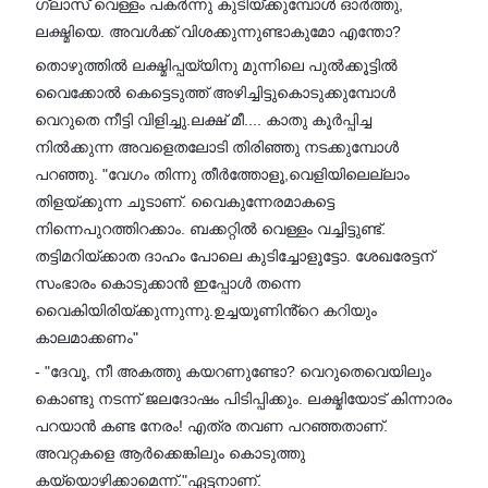
ഗ്ലാസ് വെള്ളം പകർന്നു കുടിയ്ക്കുമ്പോൾ ഓർത്തു,
ലക്ഷ്മിയെ. അവൾക്ക് വിശക്കുന്നുണ്ടാകുമോ എന്തോ?
തൊഴുത്തിൽ ലക്ഷ്മിപ്പയ്യിനു മുന്നിലെ പുൽക്കൂട്ടിൽ
വൈക്കോൽ കെട്ടെടുത്ത് അഴിച്ചിട്ടുകൊടുക്കുമ്പോൾ
വെറുതെ നീട്ടി വിളിച്ചു.ലക്ഷ് മീ.... കാതു കൂർപ്പിച്ച
നിൽക്കുന്ന അവളെതലോടി തിരിഞ്ഞു നടക്കുമ്പോൾ
പറഞ്ഞു. "വേഗം തിന്നു തീർത്തോളൂ,വെളിയിലെല്ലാം
തിളയ്ക്കുന്ന ചൂടാണ്. വൈകുന്നേരമാകട്ടെ
നിന്നെപുറത്തിറക്കാം. ബക്കറ്റിൽ വെള്ളം വച്ചിട്ടുണ്ട്.
തട്ടിമറിയ്ക്കാത ദാഹം പോലെ കുടിച്ചോളൂട്ടോ. ശേഖരേട്ടന്
സംഭാരം കൊടുക്കാൻ ഇപ്പോൾ തന്നെ
വൈകിയിരിയ്ക്കുന്നുന്നു.ഉച്ചയൂണിൻ്റെ കറിയും
കാലമാക്കണം"
- "ദേവൂ, നീ അകത്തു കയറണുണ്ടോ? വെറുതെവെയിലും
കൊണ്ടു നടന്ന് ജലദോഷം പിടിപ്പിക്കും. ലക്ഷ്മിയോട് കിന്നാരം
പറയാൻ കണ്ട നേരം! എത്ര തവണ പറഞ്ഞതാണ്.
അവറ്റകളെ ആർക്കെങ്കിലും കൊടുത്തു
കയ്യൊഴിക്കാമെന്ന്."ഏട്ടനാണ്.