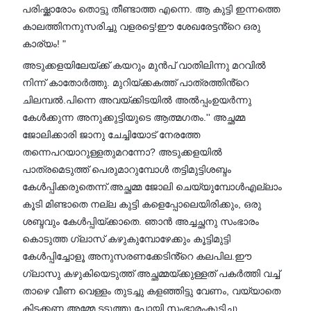
പരിഷ്ക്കാരോം തൊട്ടു തീണ്ടാത്ത എന്നെ. ആ കുട്ടി ഇന്നത്തെ
കാലത്തിനനുസരിച്ചു വളരട്ടെ!ഈ ശേഖരേട്ടൻ്റെ ഒരു
കാര്യം! "
അടുക്കളയിലേയ്ക്ക് കയറും മുൻപ് വാതിലിന്നു മറവിൽ
നിന്ന് കാതോർത്തു. മുറിയ്ക്കകത്ത് പാത്രത്തിൻ്റെ
ചിലമ്പൽ.പിന്നെ അവയ്ക്കിടയിൽ അൽപ്പംഉയർന്നു
കേൾക്കുന്ന അനുക്കുട്ടിയുടെ ആത്മഗതം.'' അച്ഛമ്മ
ജോലിക്കാരി ജാനു ചേച്ചിയോട് നേരത്തേ
തന്നെപറയാറുള്ളതുമറന്നോ? അടുക്കളയിൽ
പാത്രമെടുത്ത് പെരുമാറുമ്പോൾ തട്ടിമുട്ടിശബ്ദം
കേൾപ്പിക്കരുതെന്ന്.അച്ഛമ്മ ജോലി ചെയ്യുമ്പോൾഎല്ലാം
കൂടി മിണ്ടാതെ നല്ല കുട്ടി കളെപ്പോലെയിരിക്കും, ഒരു
ശബ്ദവും കേൾപ്പിയ്ക്കാതെ. ഞാൻ അച്ചച്ഛനു സംഭാരം
കൊടുത്ത ഗ്ലാസ് കഴുകുമ്പോഴേക്കും കൂട്ടിമുട്ടി
കേൾപ്പിച്ചോളൂ അനുസരണക്കേടിൻ്റെ കലപില.ഈ
ഗ്ലാസു കഴുകിയെടുത്ത് അച്ഛമ്മയ്ക്കുള്ളത് പകർത്തി വച്ച്
താഴെ വീണ വെള്ളം തുടച്ചു കളഞ്ഞിട്ടു വേണം, വയ്യാതെ
കിടക്കണ അമ്മേ ടടുത്തു പോയി സംഭാരംകുടിച്ചു