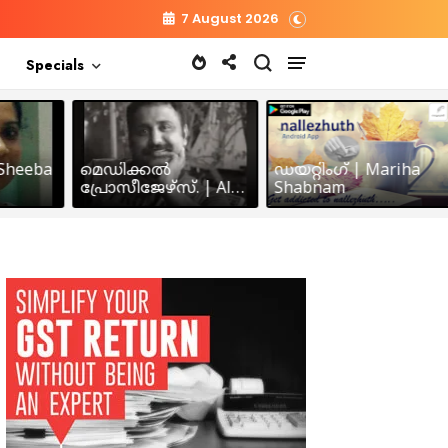
7 August 2026
Specials
heeba
മെഡിക്കൽ
ഡയറ്റിംഗ് | Mariha
പ്രോസീജേഴ്സ്‌. | Alex
Shabnam
John