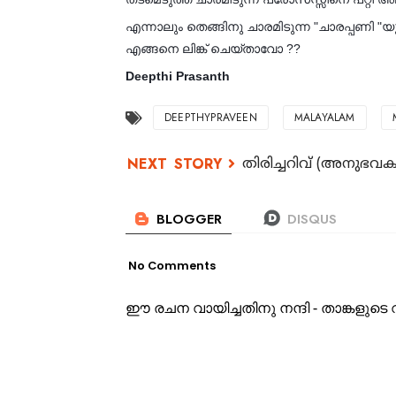
എന്നാലും തെങ്ങിനു ചാരമിടുന്ന "ചാരപ്പണി "യ
എങ്ങനെ ലിങ്ക് ചെയ്താവോ ??
Deepthi Prasanth
DEEPTHYPRAVEEN
MALAYALAM
തിരിച്ചറിവ് (അനുഭവ
No Comments
ഈ രചന വായിച്ചതിനു നന്ദി - താങ്കളു