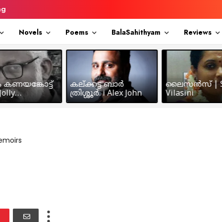
ng
Novels
Poems
BalaSahithyam
Reviews
ം കണയങ്കോട്ട്
കല്ക്കട്ട ബാർ
ലൈസൻസ് | S
olly
ത്രിശ്ശൂർ. i Alex John
Vilasini
makkil
emoirs