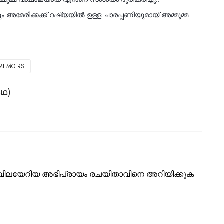
🙄
🙄
ും അമേരിക്കക്ക് റഷ്യയിൽ ഉള്ള ചാരപ്പണിയുമായ് അമ്മൂമ്മ
MEMOIRS
കഥ)
ടെ വിലയേറിയ അഭിപ്രായം രചയിതാവിനെ അറിയിക്കുക