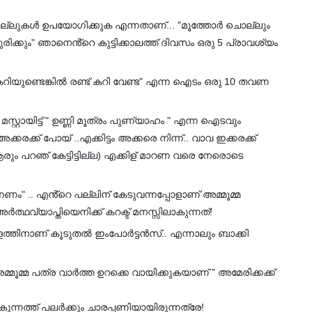
ല്ലുകൾ ഉപയോഗിക്കുക എന്നതാണ്... "മൂത്തോർ ചൊല്ലും
രിക്കും" ഞാനെൻ്റെ കുട്ടിക്കാലത്ത് ദിവസം ഒരു 5 പ്രാവശ്യം
് കറിയുണ്ടെങ്കിൽ രണ്ട് കറി വേണ്ട" എന്ന ഐടം ഒരു 10 തവണ
മസ്റ്റായിട്ട് " ഉണ്ണി മൂത്രം പുണ്യാഹം " എന്ന ഐടവും
ക്കരക്ക് പോയ് ..എക്കിട്ടം അക്കരെ നിന്ന്.. വാവ ഇക്കരക്ക്
ും പറഞ് കേട്ടിട്ടില്ല) എക്കിള് മാറണ വരെ നേരൊടെ
നണം" .. എൻ്റെ പല്ലിന് കേടുവന്നപ്പോളാണ് അമ്മൂമ്മ
ഥവ്യാപ്തിയെനിക്ക് കറക്ട് മനസ്സിലാകുന്നത്!
😁
ോളത്തിനാണ് കൂടുതൽ ഇംപോർട്ടൻസ്.. എന്നാലും ബാക്കി
്മൂമ്മ പത്ര വാർത്ത ഉറക്കെ വായിക്കുകയാണ് " അമേരിക്കക്ക്
തകുന്നത്ത് പലർക്കും ചാരപ്പണിയായിരുന്നത്രേ!