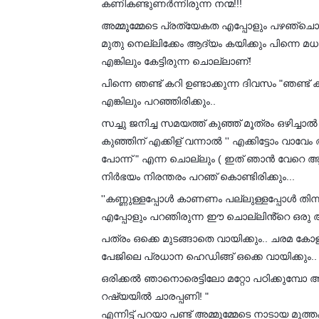
കണികണ്ടുണർന്നിരുന്ന നന്മ!!!
😍
അമ്മൂമ്മേടെ പ്രത്യേകത എപ്പോളും പഴഞ്ചൊ
മുതു നെല്ലിക്കേം ആദ്യം കയിക്കും പിന്നെ മധു
എങ്കിലും കേട്ടിരുന്ന ചൊല്ലാണ്!
പിന്നെ ഞണ്ട് കറി ഉണ്ടാക്കുന്ന ദിവസം "ഞണ്ട
എങ്കിലും പറഞ്ഞിരിക്കും..
സച്ചു ജനിച്ച സമയത്ത് കുഞ്ഞ് മൂത്രം ഒഴിച്ചാൽ 
കുഞ്ഞിന് എക്കിള് വന്നാൽ '' എക്കിട്ടോം വാവേം അ
പോന്ന് " എന്ന ചൊല്ലും ( ഇത് ഞാൻ വേറെ ആര
നിർഭയം നിരന്തരം പറഞ് കൊണ്ടിരിക്കും...
''കണ്ണുള്ളപ്പോൾ കാണണം പല്ലുള്ളപ്പോൾ തിന്
എപ്പോളും പറഞിരുന്ന ഈ ചൊല്ലിൻ്റെ ഒരു അർത്
പത്രം ഒക്കെ മുടങ്ങാതെ വായിക്കും.. ചരമ ക
പേജിലെ പ്രധാന ഹെഡിങ്ങ് ഒക്കെ വായിക്കും..
ഒരിക്കൽ ഞാനൊരെട്ടിലോ മറ്റോ പഠിക്കുമ്പോ അമ
റഷ്യയിൽ ചാരപ്പണി! "
എന്നിട്ട് പറയാ പണ്ട് അമ്മൂമ്മേടെ നാടായ മൂത്