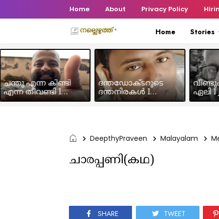
Home
About
Privacy Policy
Hiri
Home
Stories
ചന്തു എന്ന കിണ്ടി
ദന്തഡോക്ടറുടെ
വീണ്ടു
എന്ന തീവണ്ടി I
ദന്തനിരകൾ I
ഏലി I J
Humour Story I Rajeev
Humour I Hussain MK
Chakra
Panicker
DeepthyPraveen
Malayalam
M
ചാരപ്പണി(കഥ)
SHARE
TWEET