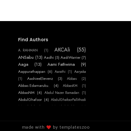
Find Authors
AKCAli
(55)
A. RAHMAN
(1)
ANSabu
(13)
Aadhi
(5)
AadiWarrier
(7)
Aaga
(13)
Aami Fathwima
(9)
Aappurathappan
(6)
Aarathi
(1)
Aaryaka
AashieeElevenz
(3)
(1)
Abbas
(2)
Abbas Edamaruku.
(4)
AbbasKM
(1)
AbbasNM
(4)
Abdul Nazer Ramadan
(1)
AbdulGhafoor
(4)
AbdulGhafoorPallithodi
AbdulHakeem
(7)
AbdulJabbar
(4)
(1)
AbdulNasser
AbdulNaserAlakkaden
(2)
(34)
AbdulRaheem
(13)
AbdulRahoof
made with
by templateszoo
AbdulRasheedKarani
(10)
(1)