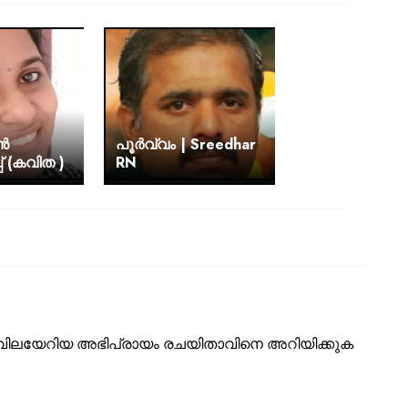
ിൻ
പൂർവ്വം | Sreedhar
 (കവിത )
RN
ടെ വിലയേറിയ അഭിപ്രായം രചയിതാവിനെ അറിയിക്കുക