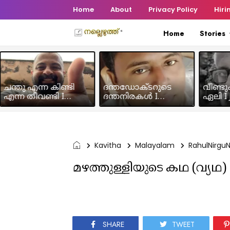
Home
About
Privacy Policy
Hiri
Home
Stories
ചന്തു എന്ന കിണ്ടി
ദന്തഡോക്ടറുടെ
വീണ്ടു
എന്ന തീവണ്ടി I
ദന്തനിരകൾ I
ഏലി I J
Humour Story I Rajeev
Humour I Hussain MK
Chakra
Panicker
Kavitha
Malayalam
RahulNirgu
മഴത്തുള്ളിയുടെ കഥ (വ്യഥ)
SHARE
TWEET