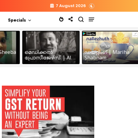
7 August 2026
Specials
heeba
മെഡിക്കൽ
ഡയറ്റിംഗ് | Mariha
പ്രോസീജേഴ്സ്‌. | Alex
Shabnam
John