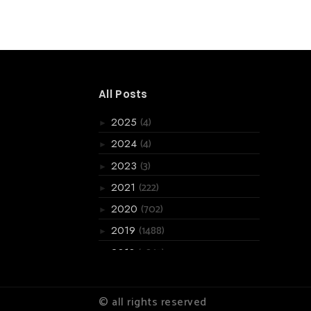
All Posts
(4)
2025
►
(4)
2024
►
(3)
2023
►
(222)
2021
►
(702)
2020
►
(1488)
2019
►
(3867)
2018
►
(6066)
2017
►
(2955)
2016
▼
© all rights reserved