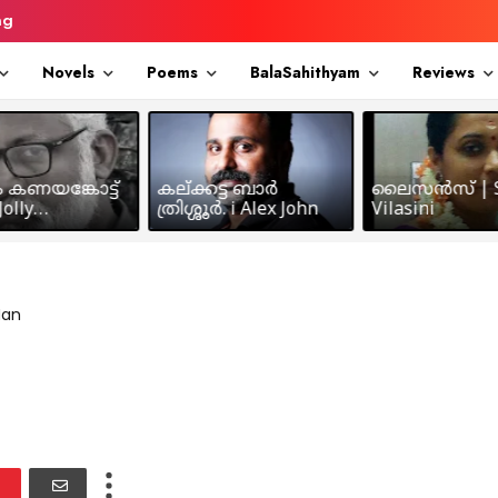
ng
Novels
Poems
BalaSahithyam
Reviews
ം കണയങ്കോട്ട്
കല്ക്കട്ട ബാർ
ലൈസൻസ് | S
olly
ത്രിശ്ശൂർ. i Alex John
Vilasini
makkil
Nan