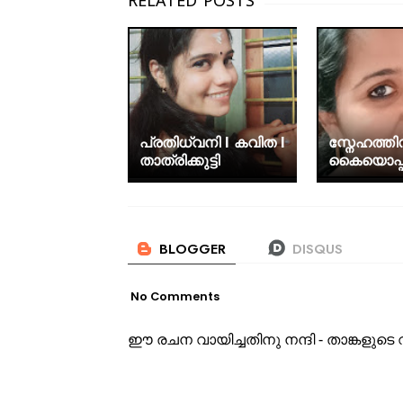
പ്രതിധ്വനി I കവിത I
സ്നേഹത്ത
താത്രിക്കുട്ടി
കൈയൊപ്പ്
No Comments
ഈ രചന വായിച്ചതിനു നന്ദി - താങ്കളു