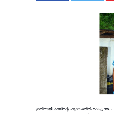
ഇവിടെയീ കടലിന്റെ ഹൃദയത്തിൽ വെച്ചു നാം -