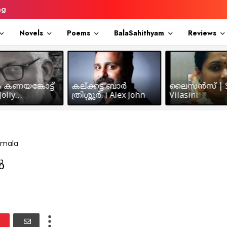
ng
Novels
Poems
BalaSahithyam
Reviews
ം കണയങ്കോട്ട്
കല്ക്കട്ട ബാർ
ലൈസൻസ് | S
olly
ത്രിശ്ശൂർ. i Alex John
Vilasini
makkil
mala
ൽ