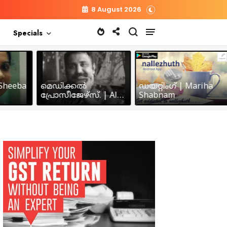
8 August 2026
Specials
heeba
മെഡിക്കൽ
ഡയറ്റിംഗ് | Mariha
പ്രോസീജേഴ്സ്‌. | Alex
Shabnam
John