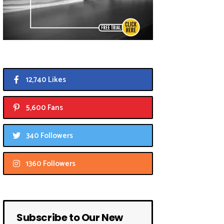
12,740 Likes
5,600 Fans
340 Followers
1360 Followers