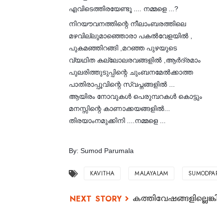
എവിടെത്തിരയേണ്ടൂ .... നമ്മളെ ...?
നിറയൗവനത്തിന്റെ നീലാംബരത്തിലെ
മഴവില്ലുമാഞ്ഞൊരാ പകൽവേളയിൽ ,
പുകമഞ്ഞിറങ്ങി ,മറഞ്ഞ പുഴയുടെ
വ്യഥിത കല്ലോലരവങ്ങളിൽ ,ആർദ്രമാം
പുലരിത്തുടുപ്പിന്റെ ചുംബനമേൽക്കാത്ത
പാതിരാപ്പൂവിന്റെ സ്വപ്നങ്ങളിൽ ...
ആയിരം നോവുകൾ പെരുമ്പറകൾ കൊട്ടും
മനസ്സിന്റെ കാണാക്കയങ്ങളിൽ...
തിരയാംനമുക്കിനി ....നമ്മളെ ...
By: Sumod Parumala
KAVITHA
MALAYALAM
SUMODPA
കത്തിവേഷങ്ങളില്ലെങ്കി