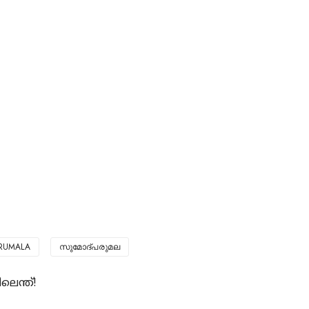
RUMALA
സുമോദ്‌പരുമല
ലെന്ത്!