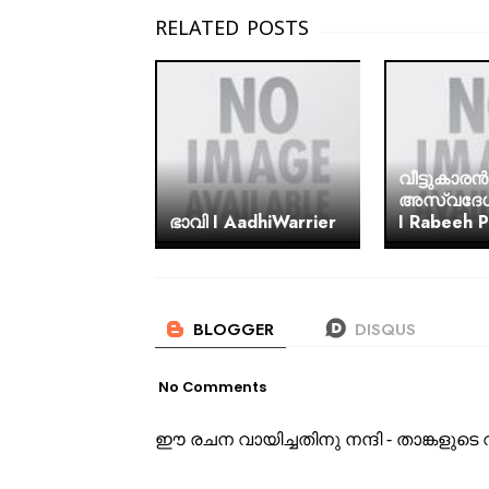
വീട്ടുകാരൻ
അസ്വദേശ
ഭാവി I AadhiWarrier
I Rabeeh 
No Comments
ഈ രചന വായിച്ചതിനു നന്ദി - താങ്കളു