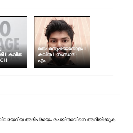
;
മതം മനുഷ്യനോളം I
ി I കവിത
കവിത I നംസാദ് -
PCH
എം
ടെ വിലയേറിയ അഭിപ്രായം രചയിതാവിനെ അറിയിക്കുക