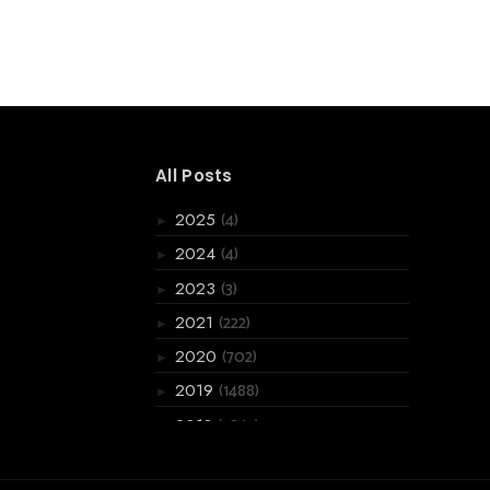
All Posts
(4)
2025
►
(4)
2024
►
(3)
2023
►
(222)
2021
►
(702)
2020
►
(1488)
2019
►
(3867)
2018
►
(6066)
2017
►