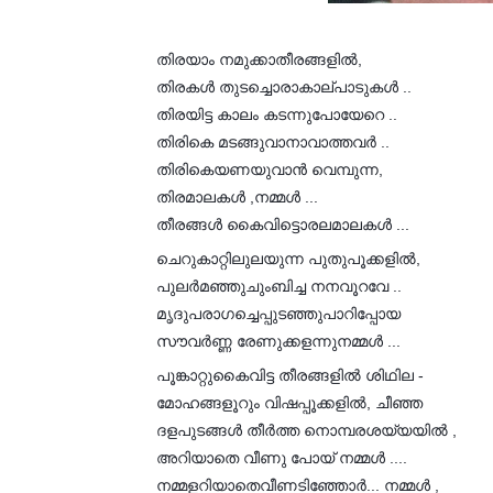
തിരയാം നമുക്കാതീരങ്ങളിൽ,
തിരകൾ തുടച്ചൊരാകാല്പാടുകൾ ..
തിരയിട്ട കാലം കടന്നുപോയേറെ ..
തിരികെ മടങ്ങുവാനാവാത്തവർ ..
തിരികെയണയുവാൻ വെമ്പുന്ന,
തിരമാലകൾ ,നമ്മൾ ...
തീരങ്ങൾ കൈവിട്ടൊരലമാലകൾ ...
ചെറുകാറ്റിലുലയുന്ന പുതുപൂക്കളിൽ,
പുലർമഞ്ഞുചുംബിച്ച നനവൂറവേ ..
മൃദുപരാഗച്ചെപ്പുടഞ്ഞുപാറിപ്പോയ
സൗവർണ്ണ രേണുക്കളന്നുനമ്മൾ ...
പൂങ്കാറ്റുകൈവിട്ട തീരങ്ങളിൽ ശിഥില -
മോഹങ്ങളൂറും വിഷപ്പൂക്കളിൽ, ചീഞ്ഞ
ദളപുടങ്ങൾ തീർത്ത നൊമ്പരശയ്യയിൽ ,
അറിയാതെ വീണു പോയ് നമ്മൾ ....
നമ്മളറിയാതെവീണടിഞ്ഞോർ... നമ്മൾ ,