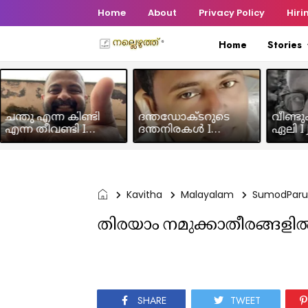
Home
About
Privacy Policy
Hiri
Home
Stories
ചന്തു എന്ന കിണ്ടി
ദന്തഡോക്ടറുടെ
വീണ്ടു
എന്ന തീവണ്ടി I
ദന്തനിരകൾ I
ഏലി I J
Humour Story I Rajeev
Humour I Hussain MK
Chakra
Panicker
Kavitha
Malayalam
SumodParu
തിരയാം നമുക്കാതീരങ്ങളി
SHARE
TWEET