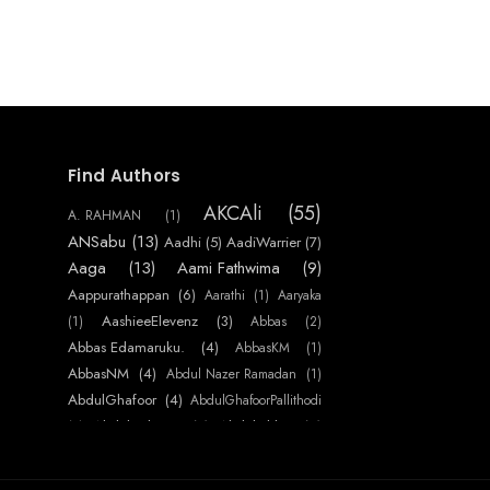
Find Authors
AKCAli
(55)
A. RAHMAN
(1)
ANSabu
(13)
Aadhi
(5)
AadiWarrier
(7)
Aaga
(13)
Aami Fathwima
(9)
Aappurathappan
(6)
Aarathi
(1)
Aaryaka
AashieeElevenz
(3)
(1)
Abbas
(2)
Abbas Edamaruku.
(4)
AbbasKM
(1)
AbbasNM
(4)
Abdul Nazer Ramadan
(1)
AbdulGhafoor
(4)
AbdulGhafoorPallithodi
AbdulHakeem
(7)
AbdulJabbar
(4)
(1)
AbdulNasser
AbdulNaserAlakkaden
(2)
(34)
AbdulRaheem
(13)
AbdulRahoof