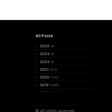
All Posts
(4)
2025
►
(4)
2024
►
(3)
2023
►
(222)
2021
►
(702)
2020
►
(1488)
2019
►
(3867)
2018
►
(6066)
2017
►
(2955)
2016
▼
© all rights reserved