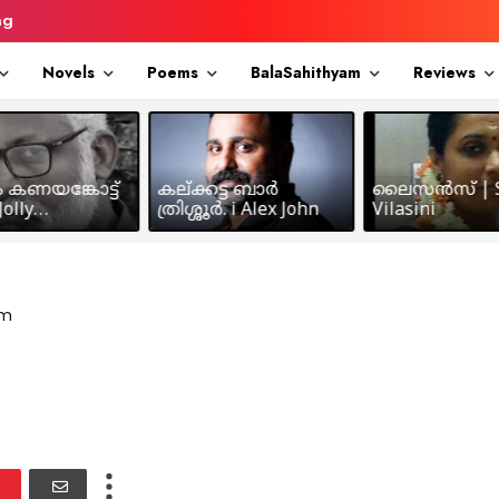
ng
Novels
Poems
BalaSahithyam
Reviews
ം കണയങ്കോട്ട്
കല്ക്കട്ട ബാർ
ലൈസൻസ് | S
olly
ത്രിശ്ശൂർ. i Alex John
Vilasini
makkil
am