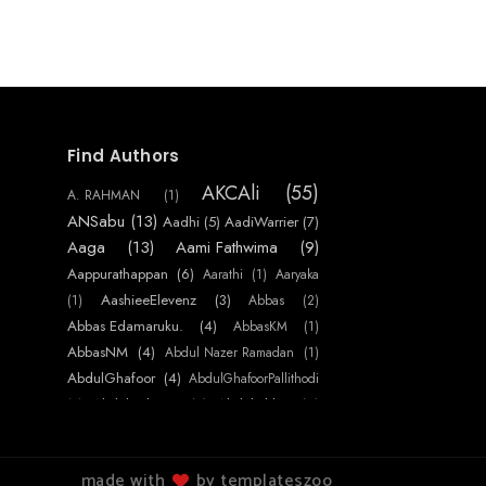
Find Authors
AKCAli
(55)
A. RAHMAN
(1)
ANSabu
(13)
Aadhi
(5)
AadiWarrier
(7)
Aaga
(13)
Aami Fathwima
(9)
Aappurathappan
(6)
Aarathi
(1)
Aaryaka
AashieeElevenz
(3)
(1)
Abbas
(2)
Abbas Edamaruku.
(4)
AbbasKM
(1)
AbbasNM
(4)
Abdul Nazer Ramadan
(1)
AbdulGhafoor
(4)
AbdulGhafoorPallithodi
AbdulHakeem
(7)
AbdulJabbar
(4)
(1)
AbdulNasser
AbdulNaserAlakkaden
(2)
(34)
AbdulRaheem
(13)
AbdulRahoof
made with
by templateszoo
AbdulRasheedKarani
(10)
(1)