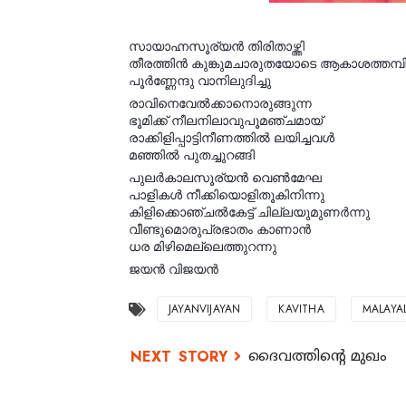
സായാഹ്നസൂര്യൻ തിരിതാഴ്ത്തി
തീരത്തിൻ കുങ്കുമചാരുതയോടെ ആകാശത്തമ്പിള
പൂർണ്ണേന്ദു വാനിലുദിച്ചു
രാവിനെവേൽക്കാനൊരുങ്ങുന്ന
ഭൂമിക്ക് നീലനിലാവുപൂമഞ്ചമായ്
രാക്കിളിപ്പാട്ടിനീണത്തിൽ ലയിച്ചവൾ
മഞ്ഞിൽ പുതച്ചുറങ്ങി
പുലർകാലസൂര്യൻ വെൺമേഘ
പാളികൾ നീക്കിയൊളിതൂകിനിന്നു
കിളിക്കൊഞ്ചൽകേട്ട് ചില്ലയുമുണർന്നു
വീണ്ടുമൊരുപ്രഭാതം കാണാൻ
ധര മിഴിമെല്ലെത്തുറന്നു
ജയൻ വിജയൻ
JAYANVIJAYAN
KAVITHA
MALAYA
ദൈവത്തിന്റെ മുഖം