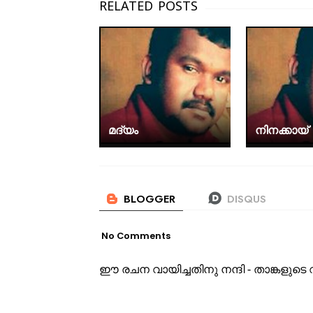
മദ്യം
നിനക്കായ്
No Comments
ഈ രചന വായിച്ചതിനു നന്ദി - താങ്കളു