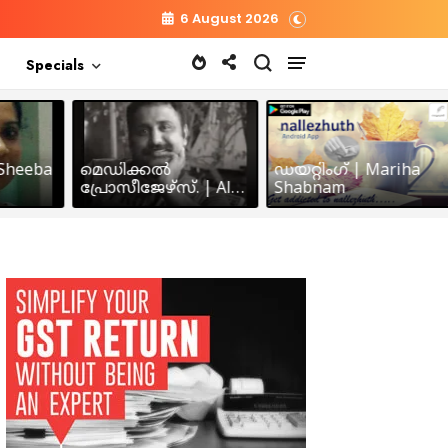
6 August 2026
Specials
heeba
മെഡിക്കൽ
ഡയറ്റിംഗ് | Mariha
പ്രോസീജേഴ്സ്‌. | Alex
Shabnam
John