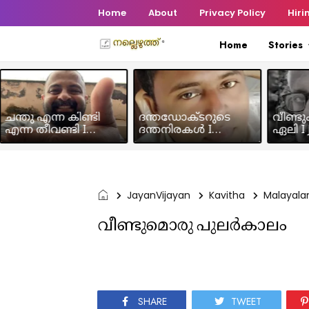
Home
About
Privacy Policy
Hiri
Home
Stories
ചന്തു എന്ന കിണ്ടി
ദന്തഡോക്ടറുടെ
വീണ്ടു
എന്ന തീവണ്ടി I
ദന്തനിരകൾ I
ഏലി I J
Humour Story I Rajeev
Humour I Hussain MK
Chakra
Panicker
JayanVijayan
Kavitha
Malayal
വീണ്ടുമൊരു പുലർകാലം
SHARE
TWEET